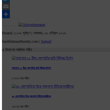
Twitter
Email
Share
Posted ১১:০৯ পূর্বাহ্ণ | সোমবার, ০৮ এপ্রিল ২০১৯
bankbimaarthonity.com |
Sajeed
এ বিভাগের সর্বাধিক পঠিত
অবশেষে ১০ বীমা কোম্পানির জমি বিক্রির নির্দেশ
১৭৯৩২ বার পঠিত
৬৮ কোম্পানিকে ঘিরে প্রত্যাশা বিনিয়োগকারীদের
১৪০৯৯ বার পঠিত