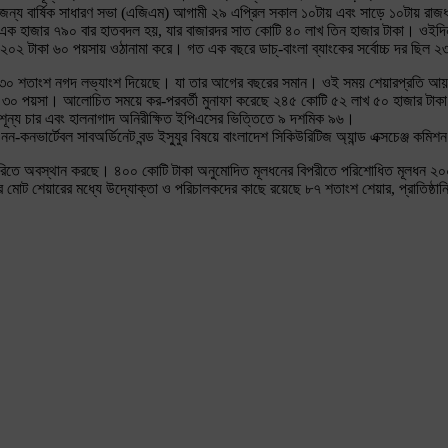
ন্য বার্ষিক সাধারণ সভা (এজিএম) আগামী ২৯ এপ্রিল সকাল ১০টায় এবং সাড়ে ১০টায় রাজধান
ট এক হাজার ৭৯০ বার হাতবদল হয়, যার বাজারদর সাত কোটি ৪০ লাখ তিন হাজার টাকা। ওইদি
০২ টাকা ৬০ পয়সায় ওঠানামা করে। গত এক বছরে ডাচ্-বাংলা ব্যাংকের সর্বোচ্চ দর ছিল ২
য ৩০ শতাংশ নগদ লভ্যাংশ দিয়েছে। যা তার আগের বছরের সমান। ওই সময় শেয়ারপ্রতি আয় (
 ৩০ পয়সা। আলোচিত সময়ে কর-পরবর্তী মুনাফা করেছে ২৪৫ কোটি ৫২ লাখ ৫০ হাজার টাক
ক শূন্য চার এবং হালনাগাদ অনিরীক্ষিত ইপিএসের ভিত্তিতে ৯ দশমিক ৯৬।
কনভার্টেবল সাবঅর্ডিনেট বন্ড ইসু্যুর বিষয়ে বাংলাদেশ সিকিউরিটিজ অ্যান্ড এক্সচেঞ্জ ক
যাটেগরিতে অবস্থান করছে। ৪০০ কোটি টাকা অনুমোদিত মূলধনের বিপরীতে পরিশোধিত মূলধন ২
 মোট শেয়ারের মধ্যে উদ্যোক্তা ও পরিচালকদের কাছে রয়েছে ৮৭ শতাংশ শেয়ার, প্রাতিষ্ঠা