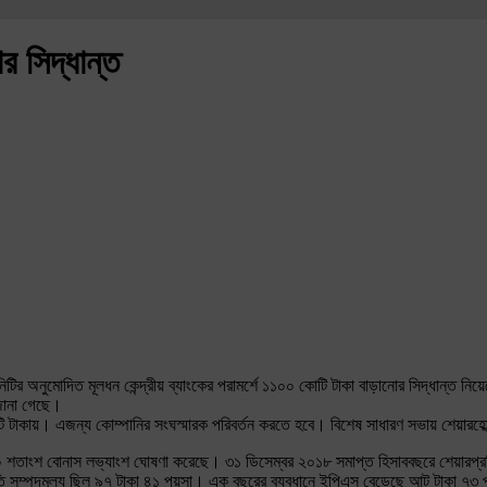
র সিদ্ধান্ত
্পানিটির অনুমোদিত মূলধন কেন্দ্রীয় ব্যাংকের পরামর্শে ১১০০ কোটি টাকা বাড়ানোর সিদ্ধান্
 জানা গেছে।
টাকায়। এজন্য কোম্পানির সংঘস্মারক পরিবর্তন করতে হবে। বিশেষ সাধারণ সভায় শেয়ারহোল্ড
০ শতাংশ বোনাস লভ্যাংশ ঘোষণা করেছে। ৩১ ডিসেম্বর ২০১৮ সমাপ্ত হিসাববছরে শেয়ারপ্রত
ম্পদমূল্য ছিল ৯৭ টাকা ৪১ পয়সা। এক বছরের ব্যবধানে ইপিএস বেড়েছে আট টাকা ৭৩ পয়স