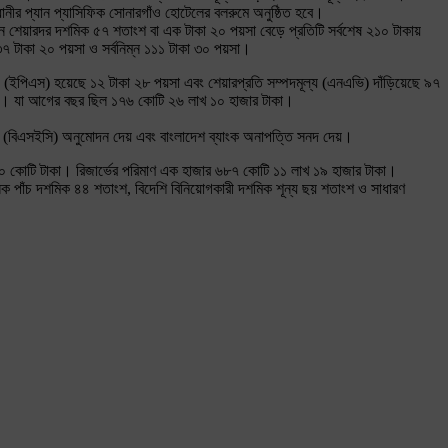
ীর প্যান প্যাসিফিক সোনারগাঁও হোটেলের বলরুমে অনুষ্ঠিত হবে।
ন শেয়ারদর দশমিক ৫৭ শতাংশ বা এক টাকা ২০ পয়সা বেড়ে প্রতিটি সর্বশেষ ২১০ টাকায়
৩৭ টাকা ২০ পয়সা ও সর্বনিম্ন ১১১ টাকা ৩০ পয়সা।
ইপিএস) হয়েছে ১২ টাকা ২৮ পয়সা এবং শেয়ারপ্রতি সম্পদমূল্য (এনএভি) দাঁড়িয়েছে ৯৭
া। যা আগের বছর ছিল ১৭৬ কোটি ২৬ লাখ ১০ হাজার টাকা।
মিশন (বিএসইসি) অনুমোদন দেয় এবং বাংলাদেশ ব্যাংক অনাপত্তি সনদ দেয়।
০০ কোটি টাকা। রিজার্ভের পরিমাণ এক হাজার ৬৮৭ কোটি ১১ লাখ ১৯ হাজার টাকা।
নিক পাঁচ দশমিক ৪৪ শতাংশ, বিদেশি বিনিয়োগকারী দশমিক শূন্য ছয় শতাংশ ও সাধারণ