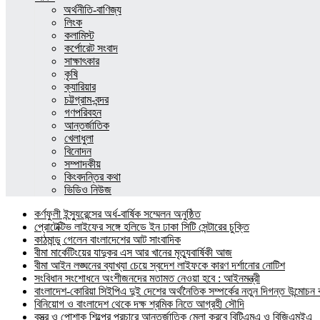
অর্থনীতি-বাণিজ্য
লিংক
কলামিস্ট
কর্পোরেট সংবাদ
সাক্ষাৎকার
কৃষি
ক্যারিয়ার
চট্টগ্রাম-বন্দর
গণপরিবহন
আন্তর্জাতিক
খেলাধুলা
বিনোদন
সম্পাদকীয়
কিংবদন্তির কথা
ভিডিও নিউজ
কর্ণফুলী ইন্স্যুরেন্সের অর্ধ-বার্ষিক সম্মেলন অনুষ্ঠিত
প্রোটেক্টিভ লাইফের সঙ্গে হলিডে ইন ঢাকা সিটি সেন্টারের চুক্তি
কাঠমান্ডু গেলেন বাংলাদেশের আট সাংবাদিক
বীমা মার্কেটিংয়ের যাদুকর এস আর খানের মৃত্যুবার্ষিকী আজ
বীমা আইন লঙ্ঘনের ব্যাখ্যা চেয়ে স্বদেশ লাইফকে কারণ দর্শানোর নোটিশ
সংবিধান সংশোধনে অংশীজনদের মতামত নেওয়া হবে : আইনমন্ত্রী
বাংলাদেশ-কোরিয়া সিইপিএ দুই দেশের অর্থনৈতিক সম্পর্কের নতুন দিগন্ত উন্মোচন কর
বিনিয়োগ ও বাংলাদেশ থেকে দক্ষ শ্রমিক নিতে আগ্রহী সৌদি
বস্ত্র ও পোশাক শিল্পের প্রচারে আন্তর্জাতিক মেলা করবে বিটিএমএ ও বিজিএমইএ