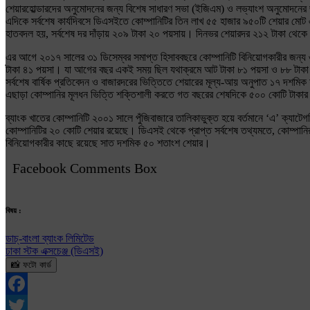
শেয়ারহোল্ডারদের অনুমোদনের জন্য বিশেষ সাধারণ সভা (ইজিএম) ও লভ্যাংশ অনুমোদনের জ
এদিকে সর্বশেষ কার্যদিবসে ডিএসইতে কোম্পানিটির তিন লাখ ৫৫ হাজার ৯৫০টি শেয়ার মো
হাতবদল হয়, সর্বশেষ দর দাঁড়ায় ২০৯ টাকা ২০ পয়সায়। দিনভর শেয়ারদর ২১২ টাকা থেকে ২
এর আগে ২০১৭ সালের ৩১ ডিসেম্বর সমাপ্ত হিসাববছরে কোম্পানিটি বিনিয়োগকারীর জন্
টাকা ৪১ পয়সা। যা আগের বছর একই সময় ছিল যথাক্রমে আট টাকা ৮১ পয়সা ও ৮৮ টাকা
সর্বশেষ বার্ষিক প্রতিবেদন ও বাজারদরের ভিত্তিতে শেয়ারের মূল্য-আয় অনুপাত ১৭ দশমি
এছাড়া কোম্পানির মূলধন ভিত্তি শক্তিশালী করতে গত বছরের শেষদিকে ৫০০ কোটি টাকার নন-
ব্যাংক খাতের কোম্পানিটি ২০০১ সালে পুঁজিবাজারে তালিকাভুক্ত হয়ে বর্তমানে ‘এ’ ক্
কোম্পানিটির ২০ কোটি শেয়ার রয়েছে। ডিএসই থেকে প্রাপ্ত সর্বশেষ তথ্যমতে, কোম্পানির
বিনিয়োগকারীর কাছে রয়েছে সাত দশমিক ৫০ শতাংশ শেয়ার।
Facebook Comments Box
বিষয় :
ডাচ্-বাংলা ব্যাংক লিমিটেড
ঢাকা স্টক এক্সচেঞ্জ (ডিএসই)
📸 ফটো কার্ড
Facebook