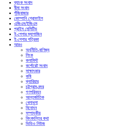
ব্যাংক সংবাদ
বীমা সংবাদ
পুঁজিবাজার
কোম্পানি প্রোফাইল
এজিএম/ইজিএম
প্রাইস সেন্সিটিভ
ই-পেপার ম্যাগাজিন
ই-পেপার পত্রিকা
আরও
অর্থনীতি-বাণিজ্য
লিংক
কলামিস্ট
কর্পোরেট সংবাদ
সাক্ষাৎকার
কৃষি
ক্যারিয়ার
চট্টগ্রাম-বন্দর
গণপরিবহন
আন্তর্জাতিক
খেলাধুলা
বিনোদন
সম্পাদকীয়
কিংবদন্তির কথা
ভিডিও নিউজ