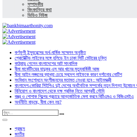
সম্পাদকীয়
কিংবদন্তির কথা
ভিডিও নিউজ
কর্ণফুলী ইন্স্যুরেন্সের অর্ধ-বার্ষিক সম্মেলন অনুষ্ঠিত
প্রোটেক্টিভ লাইফের সঙ্গে হলিডে ইন ঢাকা সিটি সেন্টারের চুক্তি
কাঠমান্ডু গেলেন বাংলাদেশের আট সাংবাদিক
বীমা মার্কেটিংয়ের যাদুকর এস আর খানের মৃত্যুবার্ষিকী আজ
বীমা আইন লঙ্ঘনের ব্যাখ্যা চেয়ে স্বদেশ লাইফকে কারণ দর্শানোর নোটিশ
সংবিধান সংশোধনে অংশীজনদের মতামত নেওয়া হবে : আইনমন্ত্রী
বাংলাদেশ-কোরিয়া সিইপিএ দুই দেশের অর্থনৈতিক সম্পর্কের নতুন দিগন্ত উন্মোচন কর
বিনিয়োগ ও বাংলাদেশ থেকে দক্ষ শ্রমিক নিতে আগ্রহী সৌদি
বস্ত্র ও পোশাক শিল্পের প্রচারে আন্তর্জাতিক মেলা করবে বিটিএমএ ও বিজিএমইএ
অর্থনীতি বাড়ছে, বীমা কেন নয়?
প্রচ্ছদ
জাতীয়