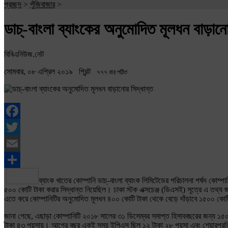
প্রচ্ছদ
>
পুঁজিবাজার
>
ডাচ্-বাংলা ব্যাংকের অনুমোদিত মূলধন বাড়ানো
বিবিএনিউজ.নেট
সোমবার, ০৮ এপ্রিল ২০১৯
প্রিন্ট
৭৭৭ বার পঠিত
Facebook
Twitter
Email
Share
ব্যাংক খাতের কোম্পানি ডাচ্-বাংলা ব্যাংক লিমিটেডের পরিচালনা পর্ষদ কোম
৫০০ কোটি টাকা করার সিদ্ধান্ত নিয়েছিল। ঢাকা স্টক এক্সচেঞ্জ (ডিএসই) সূত্রে এ তথ্য
এতে করে কোম্পানিটির অনুমোদিত মূলধন ৪০০ কোটি টাকা থেকে বেড়ে দাঁড়াবে ১৫০০ কোটি 
জানা গেছে, এছাড়া কোম্পানিটি ২০১৮ সালের ৩১ ডিসেম্বর সমাপ্ত হিসাববছরের জন্য ১৫
টাকা ৪৩ পয়সায়। আগের বছর একই সময় ইপিএস ছিল ১২ টাকা ২৮ পয়সা এবং শেয়ারপ্রতি স