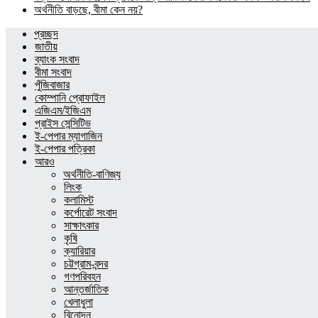
অর্থনীতি বাড়ছে, বীমা কেন নয়?
প্রচ্ছদ
জাতীয়
ব্যাংক সংবাদ
বীমা সংবাদ
পুঁজিবাজার
কোম্পানি প্রোফাইল
এজিএম/ইজিএম
প্রাইস সেন্সিটিভ
ই-পেপার ম্যাগাজিন
ই-পেপার পত্রিকা
আরও
অর্থনীতি-বাণিজ্য
লিংক
কলামিস্ট
কর্পোরেট সংবাদ
সাক্ষাৎকার
কৃষি
ক্যারিয়ার
চট্টগ্রাম-বন্দর
গণপরিবহন
আন্তর্জাতিক
খেলাধুলা
বিনোদন