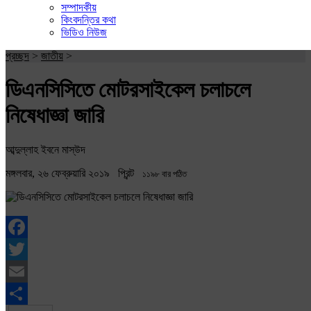
সম্পাদকীয়
কিংবদন্তির কথা
ভিডিও নিউজ
প্রচ্ছদ
>
জাতীয়
>
ডিএনসিসিতে মোটরসাইকেল চলাচলে
নিষেধাজ্ঞা জারি
আব্দুল্লাহ ইবনে মাস্উদ
মঙ্গলবার, ২৬ ফেব্রুয়ারি ২০১৯
প্রিন্ট
১১৯৮ বার পঠিত
Facebook
Twitter
Email