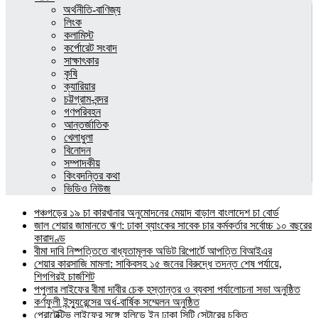
অর্থনীতি-বাণিজ্য
লিংক
কলামিস্ট
কর্পোরেট সংবাদ
সাক্ষাৎকার
কৃষি
ক্যারিয়ার
চট্টগ্রাম-বন্দর
গণপরিবহন
আন্তর্জাতিক
খেলাধুলা
বিনোদন
সম্পাদকীয়
কিংবদন্তির কথা
ভিডিও নিউজ
পঞ্চগড়ের ১৯ চা কারখানার অনুমোদনের মেয়াদ বাড়াল বাংলাদেশ চা বোর্ড
জাল শেয়ার জামানতে ঋণ: ঢাকা ব্যাংকের সাবেক চার কর্মকর্তার সর্বোচ্চ ১০ বছরের
কারাদণ্ড
বীমা দাবি নিষ্পত্তিতে বাধ্যতামূলক অডিট রিপোর্টে আপত্তি বিআইএর
শেয়ার কারসাজি মামলা: সাকিবসহ ১৫ জনের বিরুদ্ধে তদন্ত শেষ পর্যায়ে,
শিগগিরই চার্জশিট
পপুলার লাইফের বীমা দাবীর চেক হস্তান্তর ও ব্যবসা পর্যালোচনা সভা অনুষ্ঠিত
কর্ণফুলী ইন্স্যুরেন্সের অর্ধ-বার্ষিক সম্মেলন অনুষ্ঠিত
প্রোটেক্টিভ লাইফের সঙ্গে হলিডে ইন ঢাকা সিটি সেন্টারের চুক্তি