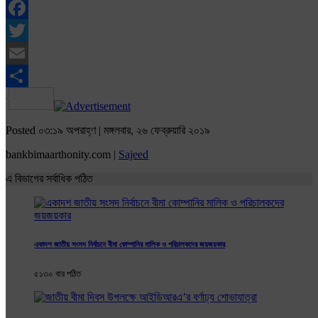
Facebook
Twitter
Email
Share
Posted ০৩:১৯ অপরাহ্ণ | মঙ্গলবার, ২৬ ফেব্রুয়ারি ২০১৯
bankbimaarthonity.com |
Sajeed
এ বিভাগের সর্বাধিক পঠিত
একাদশ জাতীয় সংসদ নির্বাচনে বীমা কোম্পানির মালিক ও পরিচালকদের জয়জয়কার
৫১৩০ বার পঠিত