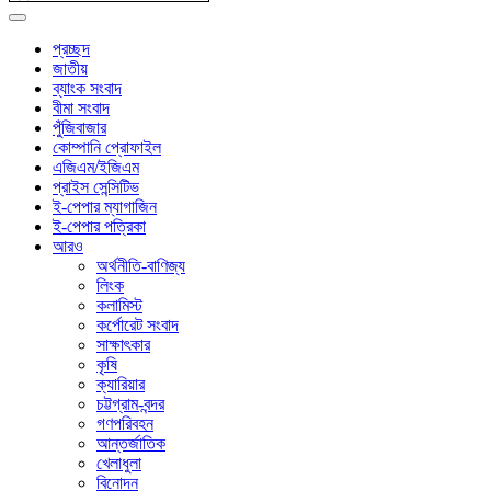
প্রচ্ছদ
জাতীয়
ব্যাংক সংবাদ
বীমা সংবাদ
পুঁজিবাজার
কোম্পানি প্রোফাইল
এজিএম/ইজিএম
প্রাইস সেন্সিটিভ
ই-পেপার ম্যাগাজিন
ই-পেপার পত্রিকা
আরও
অর্থনীতি-বাণিজ্য
লিংক
কলামিস্ট
কর্পোরেট সংবাদ
সাক্ষাৎকার
কৃষি
ক্যারিয়ার
চট্টগ্রাম-বন্দর
গণপরিবহন
আন্তর্জাতিক
খেলাধুলা
বিনোদন