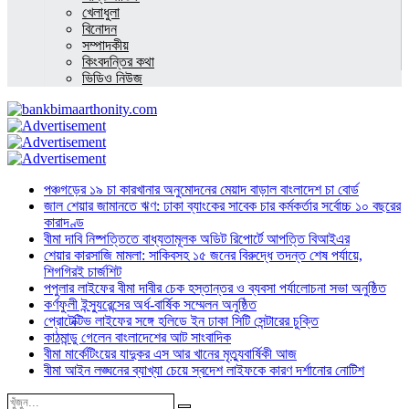
খেলাধুলা
বিনোদন
সম্পাদকীয়
কিংবদন্তির কথা
ভিডিও নিউজ
পঞ্চগড়ের ১৯ চা কারখানার অনুমোদনের মেয়াদ বাড়াল বাংলাদেশ চা বোর্ড
জাল শেয়ার জামানতে ঋণ: ঢাকা ব্যাংকের সাবেক চার কর্মকর্তার সর্বোচ্চ ১০ বছরের
কারাদণ্ড
বীমা দাবি নিষ্পত্তিতে বাধ্যতামূলক অডিট রিপোর্টে আপত্তি বিআইএর
শেয়ার কারসাজি মামলা: সাকিবসহ ১৫ জনের বিরুদ্ধে তদন্ত শেষ পর্যায়ে,
শিগগিরই চার্জশিট
পপুলার লাইফের বীমা দাবীর চেক হস্তান্তর ও ব্যবসা পর্যালোচনা সভা অনুষ্ঠিত
কর্ণফুলী ইন্স্যুরেন্সের অর্ধ-বার্ষিক সম্মেলন অনুষ্ঠিত
প্রোটেক্টিভ লাইফের সঙ্গে হলিডে ইন ঢাকা সিটি সেন্টারের চুক্তি
কাঠমান্ডু গেলেন বাংলাদেশের আট সাংবাদিক
বীমা মার্কেটিংয়ের যাদুকর এস আর খানের মৃত্যুবার্ষিকী আজ
বীমা আইন লঙ্ঘনের ব্যাখ্যা চেয়ে স্বদেশ লাইফকে কারণ দর্শানোর নোটিশ