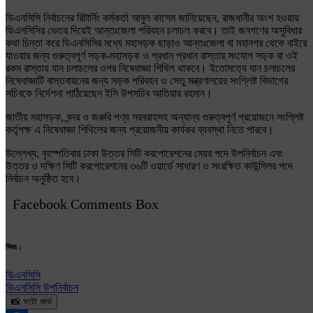
ডিএনসিসি নির্বাচনের রিটার্নিং কর্মকর্তা আবুল কাসেম জানিয়েছেন, রাজধানীর অংশ হওয়ায়
ডিএনসিসির ভেতর দিয়েই আন্তঃজেলা পরিবহন চলাচল করবে। তাই জনগণের অসুবিধার
কথা চিন্তা করে ডিএনসিসির মধ্যে মহাসড়ক ছাড়াও আন্তঃজেলা বা মহানগর থেকে বাইরে
যাওয়ার জন্য গুরুত্বপূর্ণ সড়ক-মহাসড়ক ও প্রধান প্রধান রাস্তার সংযোগ সড়ক বা ওই
রকম রাস্তায় যান চলাচলের ওপর নিষেধাজ্ঞা শিথিল থাকবে। ইতোমত্যে যান চলাচলের
নিষেধাজ্ঞাটি বাস্তবায়নের জন্য সড়ক পরিবহন ও সেতু মন্ত্রণালয়ের সংশ্লিষ্ট বিভাগের
সচিবকে নির্দেশনা পাঠিয়েছেন ইসি উপসচিব আতিয়ার রহমান।
জাতীয় মহাসড়ক, বন্দর ও জরুরি পণ্য সরবরাহসহ অন্যান্য গুরুত্বপূর্ণ প্রয়োজনে সংশ্লিষ্ট
কর্তৃপক্ষ এ নিষেধাজ্ঞা শিথিলের জন্য প্রয়োজনীয় কার্যকর ব্যবস্থা নিতে পারবে।
উল্লেখ্য, বৃহস্পতিবার ঢাকা উত্তর সিটি করপোরেশনের মেয়র পদে উপনির্বাচন এবং
উত্তর ও দক্ষিণ সিটি করপোরেশনের ৩৬টি ওয়ার্ডে সাধারণ ও সংরক্ষিত কাউন্সিলর পদে
নির্বাচন অনুষ্ঠিত হবে।
Facebook Comments Box
বিষয় :
ডিএনসিসি
ডিএনসিসি উপনির্বাচন
📸 ফটো কার্ড