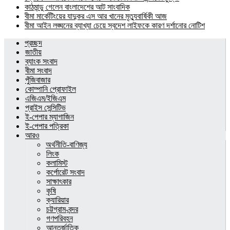
কাঠমান্ডু গেলেন বাংলাদেশের আট সাংবাদিক
বীমা মার্কেটিংয়ের যাদুকর এস আর খানের মৃত্যুবার্ষিকী আজ
বীমা আইন লঙ্ঘনের ব্যাখ্যা চেয়ে স্বদেশ লাইফকে কারণ দর্শানোর নোটিশ
প্রচ্ছদ
জাতীয়
ব্যাংক সংবাদ
বীমা সংবাদ
পুঁজিবাজার
কোম্পানি প্রোফাইল
এজিএম/ইজিএম
প্রাইস সেন্সিটিভ
ই-পেপার ম্যাগাজিন
ই-পেপার পত্রিকা
আরও
অর্থনীতি-বাণিজ্য
লিংক
কলামিস্ট
কর্পোরেট সংবাদ
সাক্ষাৎকার
কৃষি
ক্যারিয়ার
চট্টগ্রাম-বন্দর
গণপরিবহন
আন্তর্জাতিক