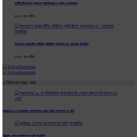
জাতীয় বীমা দিবস উপলক্ষে আইডিআরএ’র বর্ণাঢ্য শোভাযাত্রা
৪৩৭০ বার পঠিত
বাংলাদেশ ডায়াবেটিক সমিতির প্রতিষ্ঠাতা অধ্যাপক ডা. মোহাম্মদ ইব্রাহিম
৩৫৯০ বার পঠিত
এ বিভাগের আরও খবর
পঞ্চগড়ের ১৯ চা কারখানার অনুমোদনের মেয়াদ বাড়াল বাংলাদেশ চা বোর্ড
কাঠমান্ডু গেলেন বাংলাদেশের আট সাংবাদিক