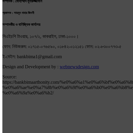
সম্পাদক : মোহাম্মাদ মুনীরুজ্জামান
প্রকাশক : সায়মুন নাহার জিদনী
সম্পাদকীয় ও বাণিজ্যিক কার্যালয়
পিএইচপি টাওয়ার, ১০৭/২, কাকরাইল, ঢাকা-১০০০।
ফোন: নিউজরুম: ০১৭১৫-০৭৬৫৯০, ০১৮৪২-০১২১৫১ ফোন: ০২-৮৩০০৭৭৩-৫
ই-মেইল: bankbima1@gmail.com
Design and Development by :
webnewsdesign.com
Source:
https://bankbimaarthonity.com/%e0%a6%a1%e0%a6%bf%e0
%e0%a6%ae%e0%a7%8b%e0%a6%9f%e0%a6%b0%e0%a6%b8%e
%e0%a6%9a%e0%a6%b2/