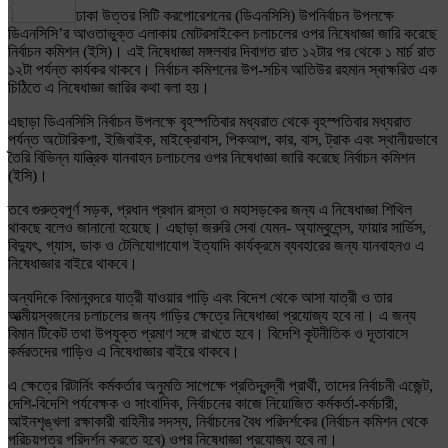
Share
ঢাকা উত্তর সিটি করপোরেশনের (ডিএনসিসি) উপনির্বাচন উপলক্ষে
ডিএনসিসি’র আওতাভুক্ত এলাকায় মোটরসাইকেল চলাচলের ওপর নিষেধাজ্ঞা জারি করেছে
নির্বাচন কমিশন (ইসি)। এই নিষেধাজ্ঞা মঙ্গলবার দিবাগত রাত ১২টার পর থেকে ১ মার্চ রাত
১২টা পর্যন্ত কার্যকর থাকবে। নির্বাচন কমিশনের উপ-সচিব আতিউর রহমান স্বাক্ষরিত এক
চিঠিতে এ নিষেধাজ্ঞা জারির কথা বলা হয়।
এছাড়া ডিএনসিসি নির্বাচন উপলক্ষে বৃহস্পতিবার মধ্যরাত থেকে বৃহস্পতিবার মধ্যরাত
পর্যন্ত অটোরিকশা, ইজিবাইক, মাইক্রোবাস, পিকআপ, কার, বাস, ট্রাক এবং স্থানীয়ভাবে
তৈরি বিভিন্ন যান্ত্রিক যানবাহন চলাচলের ওপর নিষেধাজ্ঞা জারি করেছে নির্বাচন কমিশন
(ইসি)।
তবে গুরুত্বপূর্ণ সড়ক, প্রধান প্রধান রাস্তা ও মহাসড়কের জন্য এ নিষেধাজ্ঞা শিথিল
থাকছে বলেও জানানো হয়েছে। এছাড়া জরুরি সেবা যেমন- অ্যাম্বুলেন্স, ফায়ার সার্ভিস,
বিদ্যুৎ, গ্যাস, ডাক ও টেলিযোগাযোগ ইত্যাদি কার্যক্রমে ব্যবহারের জন্য যানবাহনও এ
নিষেধাজ্ঞার বাইরে থাকবে।
অন্যদিকে বিমানবন্দরে যাত্রী যাওয়ার গাড়ি এবং বিদেশ থেকে আসা যাত্রী ও তার
আত্মীয়স্বজনের চলাচলের জন্য গাড়ির ক্ষেত্রে নিষেধাজ্ঞা প্রযোজ্য হবে না। এ জন্য
বিমান টিকেট তথা উপযুক্ত প্রমাণ সঙ্গে রাখতে হবে। বিদেশি কূটনীতিক ও দূতাবাসে
কর্মরতদের গাড়িও এ নিষেধাজ্ঞার বাইরে থাকবে।
এ ক্ষেত্রে রিটার্নিং কর্মকর্তার অনুমতি সাপেক্ষে প্রতিদ্বন্দ্বী প্রার্থী, তাদের নির্বাচনী এজেন্ট,
দেশি-বিদেশি পর্যবেক্ষক ও সাংবাদিক, নির্বাচনের কাজে নিয়োজিত কর্মকর্তা-কর্মচারী,
আইনশৃঙ্খলা রক্ষাকারী বাহিনীর সদস্য, নির্বাচনের বৈধ পরিদর্শকের (নির্বাচন কমিশন থেকে
পরিচয়পত্র পরিদর্শন করতে হবে) ওপর নিষেধাজ্ঞা প্রযোজ্য হবে না।