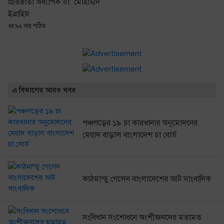
প্রতিষ্ঠাতা অধ্যাপক ডা. মোহাম্মদ
ইব্রাহিম
৩৫৯২ বার পঠিত
এ বিভাগের আরও খবর
পঞ্চগড়ের ১৯ চা কারখানার অনুমোদনের
মেয়াদ বাড়াল বাংলাদেশ চা বোর্ড
কাঠমান্ডু গেলেন বাংলাদেশের আট সাংবাদিক
সংবিধান সংশোধনে অংশীজনদের মতামত