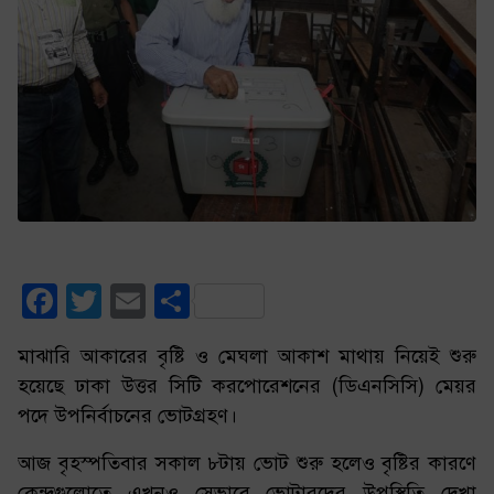
Facebook
Twitter
Email
Share
মাঝারি আকারের বৃষ্টি ও মেঘলা আকাশ মাথায় নিয়েই শুরু
হয়েছে ঢাকা উত্তর সিটি করপোরেশনের (ডিএনসিসি) মেয়র
পদে উপনির্বাচনের ভোটগ্রহণ।
আজ বৃহস্পতিবার সকাল ৮টায় ভোট শুরু হলেও বৃষ্টির কারণে
কেন্দ্রগুলোতে এখনও সেভাবে ভোটারদের উপস্থিতি দেখা