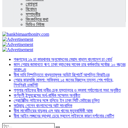
খেলাধুলা
বিনোদন
সম্পাদকীয়
কিংবদন্তির কথা
ভিডিও নিউজ
পঞ্চগড়ের ১৯ চা কারখানার অনুমোদনের মেয়াদ বাড়াল বাংলাদেশ চা বোর্ড
জাল শেয়ার জামানতে ঋণ: ঢাকা ব্যাংকের সাবেক চার কর্মকর্তার সর্বোচ্চ ১০ বছরের
কারাদণ্ড
বীমা দাবি নিষ্পত্তিতে বাধ্যতামূলক অডিট রিপোর্টে আপত্তি বিআইএর
শেয়ার কারসাজি মামলা: সাকিবসহ ১৫ জনের বিরুদ্ধে তদন্ত শেষ পর্যায়ে,
শিগগিরই চার্জশিট
পপুলার লাইফের বীমা দাবীর চেক হস্তান্তর ও ব্যবসা পর্যালোচনা সভা অনুষ্ঠিত
কর্ণফুলী ইন্স্যুরেন্সের অর্ধ-বার্ষিক সম্মেলন অনুষ্ঠিত
প্রোটেক্টিভ লাইফের সঙ্গে হলিডে ইন ঢাকা সিটি সেন্টারের চুক্তি
কাঠমান্ডু গেলেন বাংলাদেশের আট সাংবাদিক
বীমা মার্কেটিংয়ের যাদুকর এস আর খানের মৃত্যুবার্ষিকী আজ
বীমা আইন লঙ্ঘনের ব্যাখ্যা চেয়ে স্বদেশ লাইফকে কারণ দর্শানোর নোটিশ