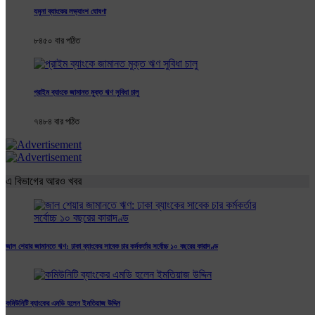
যমুনা ব্যাংকের লভ্যাংশ ঘোষণা
৮৪৫০ বার পঠিত
প্রাইম ব্যাংকে জামানত মুক্ত ঋণ সুবিধা চালু
৭৪৮৪ বার পঠিত
এ বিভাগের আরও খবর
জাল শেয়ার জামানতে ঋণ: ঢাকা ব্যাংকের সাবেক চার কর্মকর্তার সর্বোচ্চ ১০ বছরের কারাদণ্ড
কমিউনিটি ব্যাংকের এমডি হলেন ইমতিয়াজ উদ্দিন