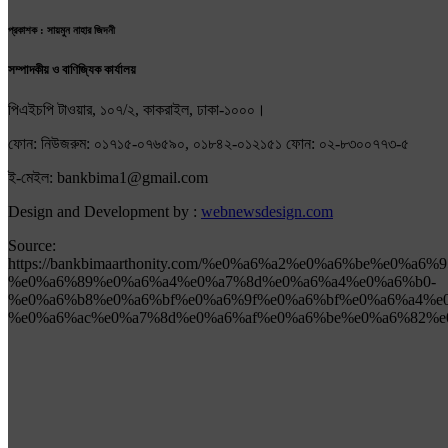
প্রকাশক : সায়মুন নাহার জিদনী
সম্পাদকীয় ও বাণিজ্যিক কার্যালয়
পিএইচপি টাওয়ার, ১০৭/২, কাকরাইল, ঢাকা-১০০০।
ফোন: নিউজরুম: ০১৭১৫-০৭৬৫৯০, ০১৮৪২-০১২১৫১ ফোন: ০২-৮৩০০৭৭৩-৫
ই-মেইল: bankbima1@gmail.com
Design and Development by :
webnewsdesign.com
Source:
https://bankbimaarthonity.com/%e0%a6%a2%e0%a6%be%e0%a6%
%e0%a6%89%e0%a6%a4%e0%a7%8d%e0%a6%a4%e0%a6%b0-
%e0%a6%b8%e0%a6%bf%e0%a6%9f%e0%a6%bf%e0%a6%a4%e
%e0%a6%ac%e0%a7%8d%e0%a6%af%e0%a6%be%e0%a6%82%e