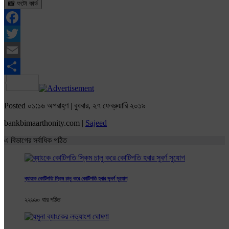
📸 ফটো কার্ড
Facebook
Twitter
Email
Share
Posted ০১:১৬ অপরাহ্ণ | বুধবার, ২৭ ফেব্রুয়ারি ২০১৯
bankbimaarthonity.com |
Sajeed
এ বিভাগের সর্বাধিক পঠিত
ব্যাংকে কোটিপতি স্কিম চালু করে কোটিপতি হবার সুবর্ণ ‍সুযোগ
২২৬৬০ বার পঠিত