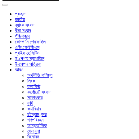
প্রচ্ছদ
জাতীয়
ব্যাংক সংবাদ
বীমা সংবাদ
পুঁজিবাজার
কোম্পানি প্রোফাইল
এজিএম/ইজিএম
প্রাইস সেন্সিটিভ
ই-পেপার ম্যাগাজিন
ই-পেপার পত্রিকা
আরও
অর্থনীতি-বাণিজ্য
লিংক
কলামিস্ট
কর্পোরেট সংবাদ
সাক্ষাৎকার
কৃষি
ক্যারিয়ার
চট্টগ্রাম-বন্দর
গণপরিবহন
আন্তর্জাতিক
খেলাধুলা
বিনোদন