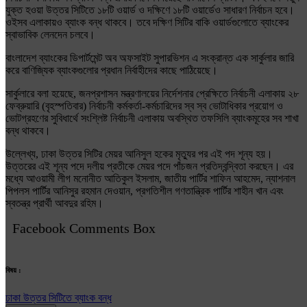
যুক্ত হওয়া উত্তর সিটিতে ১৮টি ওয়ার্ড ও দক্ষিণে ১৮টি ওয়ার্ডেও সাধারণ নির্বাচন হবে।
ওইসব এলাকায়ও ব্যাংক বন্ধ থাকবে। তবে দক্ষিণ সিটির বাকি ওয়ার্ডগুলোতে ব্যাংকের
স্বাভাবিক লেনদেন চলবে।
বাংলাদেশ ব্যাংকের ডিপার্টমেন্ট অব অফসাইট সুপারভিশন এ সংক্রান্ত এক সার্কুলার জারি
করে বাণিজ্যিক ব্যাংকগুলোর প্রধান নির্বাহীদের কাছে পাঠিয়েছে।
সার্কুলারে বলা হয়েছে, জনপ্রশাসন মন্ত্রণালয়ের নির্দেশনার প্রেক্ষিতে নির্বাচনী এলাকায় ২৮
ফেব্রুয়ারি (বৃহস্পতিবার) নির্বাচনী কর্মকর্তা-কর্মচারিদের স্ব স্ব ভোটাধিকার প্রয়োগ ও
ভোটগ্রহণের সুবিধার্থে সংশ্লিষ্ট নির্বাচনী এলাকায় অবস্থিত তফসিলি ব্যাংকমূহের সব শাখা
বন্ধ থাকবে।
উল্লেখ্য, ঢাকা উত্তর সিটির মেয়র আনিসুল হকের মৃত্যুর পর এই পদ শূন্য হয়।
উত্তরের এই শূন্য পদে দলীয় প্রতীকে মেয়র পদে পাঁচজন প্রতিদ্বন্দ্বিতা করছেন। এর
মধ্যে আওয়ামী লীগ মনোনীত আতিকুল ইসলাম, জাতীয় পার্টির শাফিন আহমেদ, ন্যাশনাল
পিপলস পার্টির আনিসুর রহমান দেওয়ান, প্রগতিশীল গণতান্ত্রিক পার্টির শাহীন খান এবং
স্বতন্ত্র প্রার্থী আবদুর রহিম।
Facebook Comments Box
বিষয় :
ঢাকা উত্তর সিটিতে ব্যাংক বন্ধ