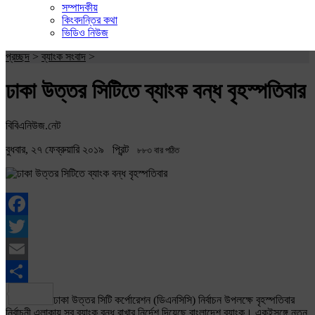
সম্পাদকীয়
কিংবদন্তির কথা
ভিডিও নিউজ
প্রচ্ছদ
>
ব্যাংক সংবাদ
>
ঢাকা উত্তর সিটিতে ব্যাংক বন্ধ বৃহস্পতিবার
বিবিএনিউজ.নেট
বুধবার, ২৭ ফেব্রুয়ারি ২০১৯
প্রিন্ট
৮৮৩ বার পঠিত
Facebook
Twitter
Email
Share
ঢাকা উত্তর সিটি কর্পোরেশন (ডিএনসিসি) নির্বাচন উপলক্ষে বৃহস্পতিবার
নির্বাচনী এলাকায় সব ব্যাংক বন্ধ রাখার নির্দেশ দিয়েছে বাংলাদেশ ব্যাংক। একইসঙ্গে নতুন