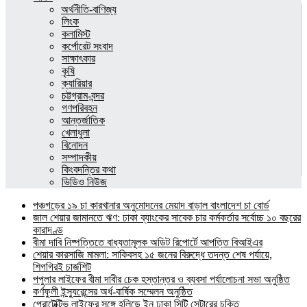
অর্থনীতি-বাণিজ্য
লিংক
কলামিস্ট
কর্পোরেট সংবাদ
সাক্ষাৎকার
কৃষি
ক্যারিয়ার
চট্টগ্রাম-বন্দর
গণপরিবহন
আন্তর্জাতিক
খেলাধুলা
বিনোদন
সম্পাদকীয়
কিংবদন্তির কথা
ভিডিও নিউজ
পঞ্চগড়ের ১৯ চা কারখানার অনুমোদনের মেয়াদ বাড়াল বাংলাদেশ চা বোর্ড
জাল শেয়ার জামানতে ঋণ: ঢাকা ব্যাংকের সাবেক চার কর্মকর্তার সর্বোচ্চ ১০ বছরের
কারাদণ্ড
বীমা দাবি নিষ্পত্তিতে বাধ্যতামূলক অডিট রিপোর্টে আপত্তি বিআইএর
শেয়ার কারসাজি মামলা: সাকিবসহ ১৫ জনের বিরুদ্ধে তদন্ত শেষ পর্যায়ে,
শিগগিরই চার্জশিট
পপুলার লাইফের বীমা দাবীর চেক হস্তান্তর ও ব্যবসা পর্যালোচনা সভা অনুষ্ঠিত
কর্ণফুলী ইন্স্যুরেন্সের অর্ধ-বার্ষিক সম্মেলন অনুষ্ঠিত
প্রোটেক্টিভ লাইফের সঙ্গে হলিডে ইন ঢাকা সিটি সেন্টারের চুক্তি