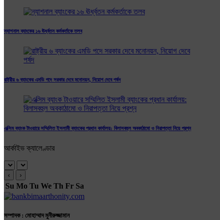
ন্যাশনাল ব্যাংকের ১৬ ঊর্ধ্বতন কর্মকর্তাকে তলব
রাষ্ট্রীয় ৬ ব্যাংকের এমডি পদে সরকার দেবে মনোনয়ন, নিয়োগ দেবে পর্ষদ
এক্সিম ব্যাংক টাওয়ারে সম্মিলিত ইসলামী ব্যাংকের প্রধান কার্যালয়: বিলাসবহুল অবকাঠামো ও নিরাপত্তা নিয়ে প্রশ্ন
আর্কাইভ ক্যালেণ্ডার
‹
›
Su
Mo
Tu
We
Th
Fr
Sa
সম্পাদক : মোহাম্মাদ মুনীরুজ্জামান