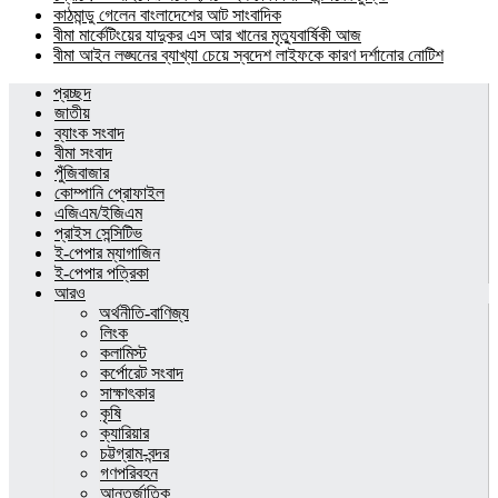
কাঠমান্ডু গেলেন বাংলাদেশের আট সাংবাদিক
বীমা মার্কেটিংয়ের যাদুকর এস আর খানের মৃত্যুবার্ষিকী আজ
বীমা আইন লঙ্ঘনের ব্যাখ্যা চেয়ে স্বদেশ লাইফকে কারণ দর্শানোর নোটিশ
প্রচ্ছদ
জাতীয়
ব্যাংক সংবাদ
বীমা সংবাদ
পুঁজিবাজার
কোম্পানি প্রোফাইল
এজিএম/ইজিএম
প্রাইস সেন্সিটিভ
ই-পেপার ম্যাগাজিন
ই-পেপার পত্রিকা
আরও
অর্থনীতি-বাণিজ্য
লিংক
কলামিস্ট
কর্পোরেট সংবাদ
সাক্ষাৎকার
কৃষি
ক্যারিয়ার
চট্টগ্রাম-বন্দর
গণপরিবহন
আন্তর্জাতিক