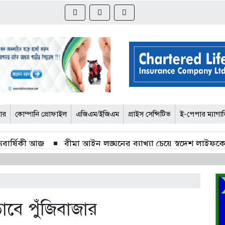
জার
কোম্পানি প্রোফাইল
এজিএম/ইজিএম
প্রাইস সেন্সিটিভ
ই-পেপার ম্যাগা
ুবার্ষিকী আজ
বীমা আইন লঙ্ঘনের ব্যাখ্যা চেয়ে স্বদেশ লাইফক
হবে : আইনমন্ত্রী
 সম্পর্কের নতুন দিগন্ত উন্মোচন করবে: বাণিজ্যমন্ত্রী
়াবে পুঁজিবাজার
 আগ্রহী সৌদি
বস্ত্র ও পোশাক শিল্পের প্রচারে আন্তর্জাতিক 