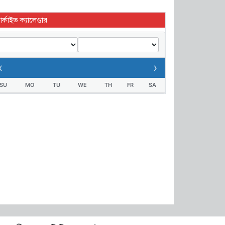
র্কাইভ ক্যালেণ্ডার
‹
›
SU
MO
TU
WE
TH
FR
SA