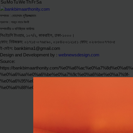
Su
Mo
Tu
We
Th
Fr
Sa
সম্পাদক : মোহাম্মাদ মুনীরুজ্জামান
প্রকাশক : সায়মুন নাহার জিদনী
সম্পাদকীয় ও বাণিজ্যিক কার্যালয়
পিএইচপি টাওয়ার, ১০৭/২, কাকরাইল, ঢাকা-১০০০।
ফোন: নিউজরুম: ০১৭১৫-০৭৬৫৯০, ০১৮৪২-০১২১৫১ ফোন: ০২-৮৩০০৭৭৩-৫
ই-মেইল: bankbima1@gmail.com
Design and Development by :
webnewsdesign.com
Source:
https://bankbimaarthonity.com/%e0%a6%ac%e0%a7%8d%e0%
%e0%a6%aa%e0%a6%be%e0%a7%9c%e0%a6%be%e0%a7%9f-
%e0%a6%95%e0%a6%be%e0%a6%9f%e0%a7%87%e0%a6%a8%e
%e0%a6%88%e0%a6%a6%e0%a7%87%e0%a6%b0/