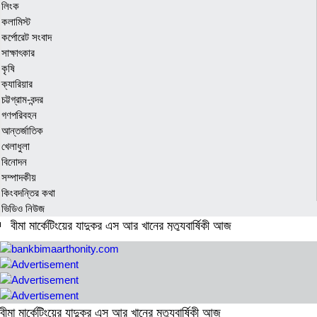
লিংক
কলামিস্ট
কর্পোরেট সংবাদ
সাক্ষাৎকার
কৃষি
ক্যারিয়ার
চট্টগ্রাম-বন্দর
গণপরিবহন
আন্তর্জাতিক
খেলাধুলা
বিনোদন
সম্পাদকীয়
কিংবদন্তির কথা
ভিডিও নিউজ
বীমা মার্কেটিংয়ের যাদুকর এস আর খানের মৃত্যুবার্ষিকী আজ
বীমা আইন লঙ্ঘনের ব্যাখ্যা চেয়ে স্বদেশ লাইফকে কারণ দর্শানোর নোটিশ
সংবিধান সংশোধনে অংশীজনদের মতামত নেওয়া হবে : আইনমন্ত্রী
বাংলাদেশ-কোরিয়া সিইপিএ দুই দেশের অর্থনৈতিক সম্পর্কের নতুন দিগন্ত
বীমা মার্কেটিংয়ের যাদুকর এস আর খানের মৃত্যুবার্ষিকী আজ