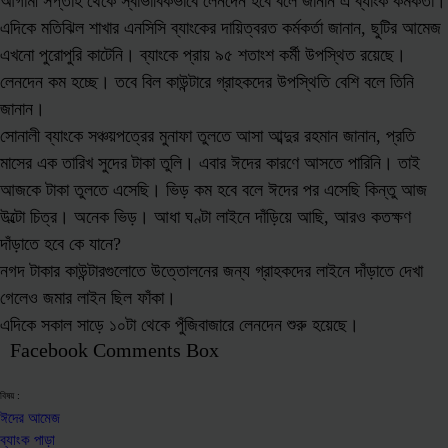
আগামী সপ্তাহ থেকে স্বাভাবিকভাবে লেনদেন হবে বলে জানান এ ব্যাংক কর্মকর্তা।
এদিকে মতিঝিল শাখার এনসিসি ব্যাংকের দায়িত্বরত কর্মকর্তা জানান, ছুটির আমেজ
এখনো পুরোপুরি কাটেনি। ব্যাংকে প্রায় ৯৫ শতাংশ কর্মী উপস্থিত রয়েছে।
লেনদেন কম হচ্ছে। তবে বিল কাউন্টারে গ্রাহকদের উপস্থিতি বেশি বলে তিনি
জানান।
সোনালী ব্যাংকে সঞ্চয়পত্রের মুনাফা তুলতে আসা আব্দুর রহমান জানান, প্রতি
মাসের এক তারিখ সুদের টাকা তুলি। এবার ঈদের কারণে আসতে পারিনি। তাই
আজকে টাকা তুলতে এসেছি। ভিড় কম হবে বলে ঈদের পর এসেছি কিন্তু আজ
উল্টো চিত্র। অনেক ভিড়। আধা ঘণ্টা লাইনে দাঁড়িয়ে আছি, আরও কতক্ষণ
দাঁড়াতে হবে কে যানে?
নগদ টাকার কাউন্টারগুলোতে উত্তোলনের জন্য গ্রাহকদের লাইনে দাঁড়াতে দেখা
গেলেও জমার লাইন ছিল ফাঁকা।
এদিকে সকাল সাড়ে ১০টা থেকে পুঁজিবাজারে লেনদেন শুরু হয়েছে।
Facebook Comments Box
বিষয় :
ঈদের আমেজ
ব্যাংক পাড়া