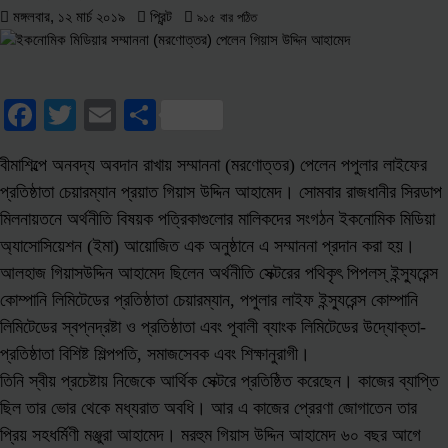
মঙ্গলবার, ১২ মার্চ ২০১৯
প্রিন্ট
কাঠমান্ডু গেলেন বাংলাদেশের আট সাংবাদিক
৯১৫ বার পঠিত
বীমা মার্কেটিংয়ের যাদুকর এস আর খানের মৃত্যুবার্ষিকী আজ
বীমা আইন লঙ্ঘনের ব্যাখ্যা চেয়ে স্বদেশ লাইফকে কারণ দর্শানোর নোটিশ
বীমা মার্কেটিংয়ের যাদুকর এস আর খানের মৃত্যুবার্ষিকী আজ
বীমা আইন লঙ্ঘনের ব্যাখ্যা চেয়ে স্বদেশ লাইফকে কারণ দর্শানোর
Facebook
Twitter
Email
Share
নোটিশ
বীমাশিল্পে অনবদ্য অবদান রাখায় সম্মাননা (মরণোত্তর) পেলেন পপুলার লাইফের
প্রতিষ্ঠাতা চেয়ারম্যান প্রয়াত গিয়াস উদ্দিন আহামেদ। সোমবার রাজধানীর সিরডাপ
মিলনায়তনে অর্থনীতি বিষয়ক পত্রিকাগুলোর মালিকদের সংগঠন ইকনোমিক মিডিয়া
অ্যাসোসিয়েশন (ইমা) আয়োজিত এক অনুষ্ঠানে এ সম্মাননা প্রদান করা হয়।
আলহাজ গিয়াসউদ্দিন আহামেদ ছিলেন অর্থনীতি সেক্টরের পথিকৃৎ পিপলস্ ইন্স্যুরেন্স
কোম্পানি লিমিটেডের প্রতিষ্ঠাতা চেয়ারম্যান, পপুলার লাইফ ইন্স্যুরেন্স কোম্পানি
লিমিটেডের স্বপ্নদ্রষ্টা ও প্রতিষ্ঠাতা এবং পূবালী ব্যাংক লিমিটেডের উদ্যোক্তা-
প্রতিষ্ঠাতা বিশিষ্ট শিল্পপতি, সমাজসেবক এবং শিক্ষানুরাগী।
তিনি স্বীয় প্রচেষ্টায় নিজেকে আর্থিক সেক্টরে প্রতিষ্ঠিত করেছেন। কাজের ব্যাপ্তি
ছিল তার ভোর থেকে মধ্যরাত অবধি। আর এ কাজের প্রেরণা জোগাতেন তার
প্রিয় সহধর্মিণী মঞ্জুরা আহামেদ। মরহুম গিয়াস উদ্দিন আহামেদ ৬০ বছর আগে