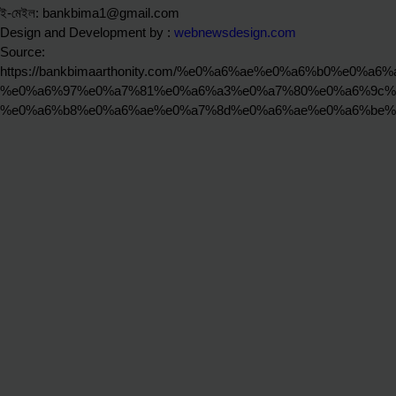
ই-মেইল: bankbima1@gmail.com
Design and Development by :
webnewsdesign.com
Source:
https://bankbimaarthonity.com/%e0%a6%ae%e0%a6%b0%e0
%e0%a6%97%e0%a7%81%e0%a6%a3%e0%a7%80%e0%a6%9c%
%e0%a6%b8%e0%a6%ae%e0%a7%8d%e0%a6%ae%e0%a6%be%