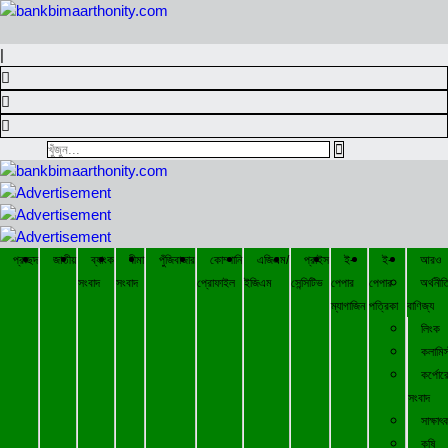
|
প্রচ্ছদ
জাতীয়
ব্যাংক
বীমা
পুঁজিবাজার
কোম্পানি
এজিএম/
প্রাইস
ই-
ই-
আরও
সংবাদ
সংবাদ
প্রোফাইল
ইজিএম
সেন্সিটিভ
পেপার
পেপার
অর্থনীত
ম্যাগাজিন
পত্রিকা
বাণিজ্য
লিংক
কলামিস
কর্পোর
সংবাদ
সাক্ষাৎ
কৃষি