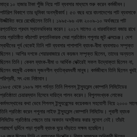
মাত্র ১০ হাজার টাকা পুঁজি নিয়ে পাট ব্যবসার মাধ্যমে শুরু করেন কর্মজীবন।
পাটশিল্প বিকাশে তার ভূমিকা অনস্বীকার্য। ৫৩ বছর ধরে বাংলাদেশের পাট ব্যবসাকে
উজ্জীবিত করে রেখেছিলেন তিনি। ১৯৯৫-৯৬ এবং ২০০৯-১০ অর্থবছরে পাট
রপ্তানিতে প্রথম স্থানঅধিকার করেন। ২০১৭ সালেও এ ধারবাহিকতা বজায় রাখে
তার প্রতিষ্ঠিত কাঁচাপাট রপ্তানিকারক সেরা প্রতিষ্ঠান পপুলার জুট এক্সচেঞ্জ। দেশ
স্বাধীনের পূর্ব থেকেই তিনি পাট ব্যবসার পাশাপাশি ব্যাংক-বীমা ব্যবসায়ও সম্পৃক্ত
ছিলেন। আশির দশকে শেয়ারবাজারে যে কয়জন সম্পৃক্ত ছিলেন, তাদের অন্যতম
ছিলেন তিনি। কেবল ব্যাংক-বীমা ও আর্থিক সেক্টরেই সফল উদ্যোক্তা ছিলেন না,
ছিলেন বহুমুখী একজন সৃজনশীল ব্যতিক্রমধর্মী মানুষ। কর্মজীবনে তিনি ছিলেন খুবই
পরিশ্রমী, সৎ এবং নিষ্ঠাবান।
১৯৮৫ থেকে ১৯৮৯ সাল পর্যন্ত তিনি পিপলস্ ইন্স্যুরেন্স কোম্পানি লিমিটেডের
প্রতিষ্ঠাতা চেয়ারম্যান হিসেবে দায়িত্ব পালন করেন। বিপুলসংখ্যক লোকের
কর্মসংস্থানের কথা ভেবে পিপলস্ ইন্স্যুরেন্সের কয়েকজন সহযোগী নিয়ে ২০০০ সালে
তিনি প্রতিষ্ঠা করেন পপুলার লাইফ ইন্স্যুরেন্স কোম্পানি লিমিটেড। পূবালী ব্যাংক
লিমিটেড প্রতিষ্ঠার পেছনে তার অবদান অস্বীকার করার সুযোগ নেই। তাঁরই
পরামর্শে দুর্দিনে পড়া পূবালী ব্যাংক ঘুরে দাঁড়াতে সক্ষম হয়েছিল।
২৫ বছর ছিলেন তিনি এ ব্যাংকের ডিরেক্টর। বিপুল সম্পদের অধিকারী ছিলেন