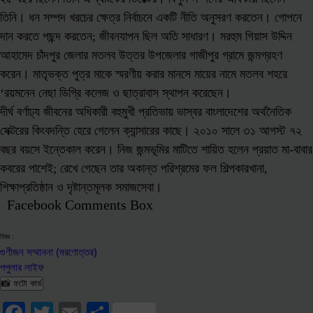
তিনি। ধন সম্পদ খরচের ক্ষেত্র নির্বাচনে একটি নীতি অনুসরণ করতেন। গোপনে
দান করতে পছন্দ করতেন; জীবনযাপন ছিল অতি সাধারণ। মরহুম গিয়াস উদ্দিন
আহামেদ চাঁদপুর জেলার মতলব উত্তর উপজেলার গাজীপুর গ্রামে জন্মগ্রহণ
করেন। মাতৃভক্ত পুত্র মাকে স্মরণীয় করার মানসে মায়ের নামে মতলব শহরে
‘রয়মনেন নেছা ডিগ্রি কলেজ ও ছাত্রাবাস স্থাপন করেছেন।
দীর্ঘ বর্ণাঢ্য জীবনের অধিকারী বহুমুখী প্রতিভায় ভাস্বর বাংলাদেশের অর্থনৈতিক
সেক্টরের কিংবদন্তি হেরে গেলেন ক্যান্সারের কাছে। ২০১০ সালে ৩১ আগস্ট ৭২
বছর বয়সে ইন্তেকাল করেন। নিজ জন্মভূমির মাটিতে শায়িত হলেন প্রয়াত মা-বাবার
কবরের পাশেই; রেখে গেছেন তার অকান্ত পরিশ্রমের ফল শিল্পকারখানা,
শিক্ষাপ্রতিষ্ঠান ও দৃষ্টান্তমূলক সমাজসেবা।
Facebook Comments Box
বিষয় :
গুণীজন সম্মাননা (মরণোত্তর)
পপুলার লাইফ
📸 ফটো কার্ড