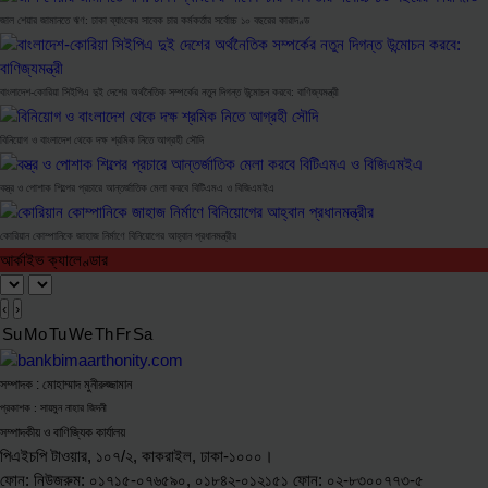
জাল শেয়ার জামানতে ঋণ: ঢাকা ব্যাংকের সাবেক চার কর্মকর্তার সর্বোচ্চ ১০ বছরের কারাদণ্ড
বাংলাদেশ-কোরিয়া সিইপিএ দুই দেশের অর্থনৈতিক সম্পর্কের নতুন দিগন্ত উন্মোচন করবে: বাণিজ্যমন্ত্রী
বিনিয়োগ ও বাংলাদেশ থেকে দক্ষ শ্রমিক নিতে আগ্রহী সৌদি
বস্ত্র ও পোশাক শিল্পের প্রচারে আন্তর্জাতিক মেলা করবে বিটিএমএ ও বিজিএমইএ
কোরিয়ান কোম্পানিকে জাহাজ নির্মাণে বিনিয়োগের আহ্বান প্রধানমন্ত্রীর
আর্কাইভ ক্যালেণ্ডার
‹
›
Su
Mo
Tu
We
Th
Fr
Sa
সম্পাদক : মোহাম্মাদ মুনীরুজ্জামান
প্রকাশক : সায়মুন নাহার জিদনী
সম্পাদকীয় ও বাণিজ্যিক কার্যালয়
পিএইচপি টাওয়ার, ১০৭/২, কাকরাইল, ঢাকা-১০০০।
ফোন: নিউজরুম: ০১৭১৫-০৭৬৫৯০, ০১৮৪২-০১২১৫১ ফোন: ০২-৮৩০০৭৭৩-৫