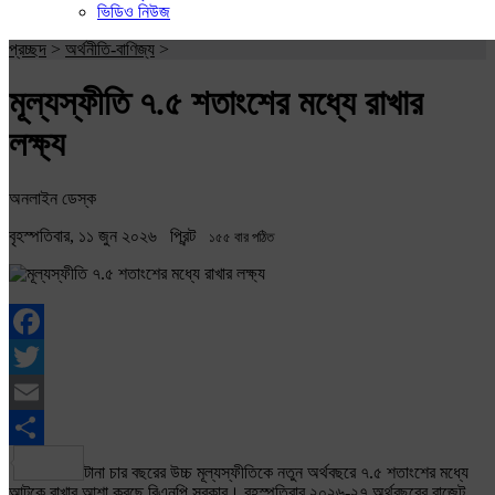
ভিডিও নিউজ
প্রচ্ছদ
>
অর্থনীতি-বাণিজ্য
>
মূল্যস্ফীতি ৭.৫ শতাংশের মধ্যে রাখার
লক্ষ্য
অনলাইন ডেস্ক
বৃহস্পতিবার, ১১ জুন ২০২৬
প্রিন্ট
১৫৫ বার পঠিত
Facebook
Twitter
Email
Share
টানা চার বছরের উচ্চ মূল্যস্ফীতিকে নতুন অর্থবছরে ৭.৫ শতাংশের মধ্যে
আটকে রাখার আশা করছে বিএনপি সরকার। বৃহস্পতিবার ২০২৬-২৭ অর্থবছরের বাজেট