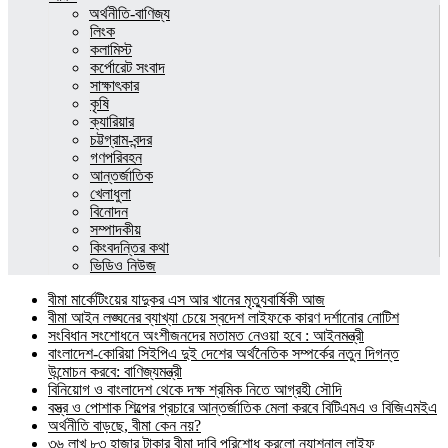
অর্থনীতি-বাণিজ্য
লিংক
কলামিস্ট
কর্পোরেট সংবাদ
সাক্ষাৎকার
কৃষি
ক্যারিয়ার
চট্টগ্রাম-বন্দর
গণপরিবহন
আন্তর্জাতিক
খেলাধুলা
বিনোদন
সম্পাদকীয়
কিংবদন্তির কথা
ভিডিও নিউজ
বীমা মার্কেটিংয়ের যাদুকর এস আর খানের মৃত্যুবার্ষিকী আজ
বীমা আইন লঙ্ঘনের ব্যাখ্যা চেয়ে স্বদেশ লাইফকে কারণ দর্শানোর নোটিশ
সংবিধান সংশোধনে অংশীজনদের মতামত নেওয়া হবে : আইনমন্ত্রী
বাংলাদেশ-কোরিয়া সিইপিএ দুই দেশের অর্থনৈতিক সম্পর্কের নতুন দিগন্ত
উন্মোচন করবে: বাণিজ্যমন্ত্রী
বিনিয়োগ ও বাংলাদেশ থেকে দক্ষ শ্রমিক নিতে আগ্রহী সৌদি
বস্ত্র ও পোশাক শিল্পের প্রচারে আন্তর্জাতিক মেলা করবে বিটিএমএ ও বিজিএমইএ
অর্থনীতি বাড়ছে, বীমা কেন নয়?
৩৬ লাখ ৮৩ হাজার টাকার বীমা দাবি পরিশোধ করলো ন্যাশনাল লাইফ