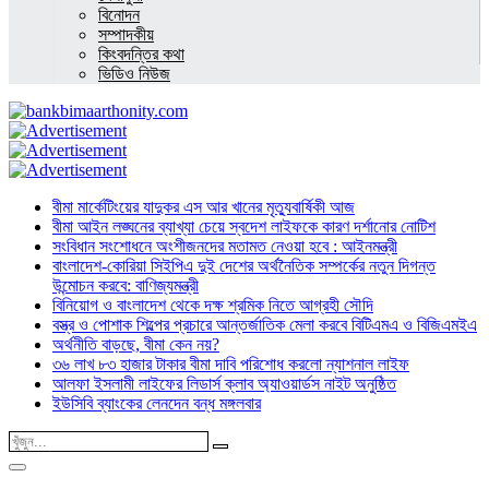
বিনোদন
সম্পাদকীয়
কিংবদন্তির কথা
ভিডিও নিউজ
বীমা মার্কেটিংয়ের যাদুকর এস আর খানের মৃত্যুবার্ষিকী আজ
বীমা আইন লঙ্ঘনের ব্যাখ্যা চেয়ে স্বদেশ লাইফকে কারণ দর্শানোর নোটিশ
সংবিধান সংশোধনে অংশীজনদের মতামত নেওয়া হবে : আইনমন্ত্রী
বাংলাদেশ-কোরিয়া সিইপিএ দুই দেশের অর্থনৈতিক সম্পর্কের নতুন দিগন্ত
উন্মোচন করবে: বাণিজ্যমন্ত্রী
বিনিয়োগ ও বাংলাদেশ থেকে দক্ষ শ্রমিক নিতে আগ্রহী সৌদি
বস্ত্র ও পোশাক শিল্পের প্রচারে আন্তর্জাতিক মেলা করবে বিটিএমএ ও বিজিএমইএ
অর্থনীতি বাড়ছে, বীমা কেন নয়?
৩৬ লাখ ৮৩ হাজার টাকার বীমা দাবি পরিশোধ করলো ন্যাশনাল লাইফ
আলফা ইসলামী লাইফের লিডার্স ক্লাব অ্যাওয়ার্ডস নাইট অনুষ্ঠিত
ইউসিবি ব্যাংকের লেনদেন বন্ধ মঙ্গলবার