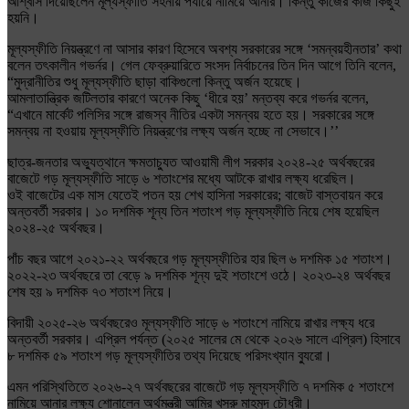
আশ্বাস দিয়েছিলেন মূল্যস্ফীতি সহনীয় পর্যায়ে নামিয়ে আনার। কিন্তু কাজের কাজ কিছুই
হয়নি।
মূল্যস্ফীতি নিয়ন্ত্রণে না আসার কারণ হিসেবে অবশ্য সরকারের সঙ্গে ‘সমন্বয়হীনতার’ কথা
বলেন তৎকালীন গভর্নর। গেল ফেব্রুয়ারিতে সংসদ নির্বাচনের তিন দিন আগে তিনি বলেন,
“মুদ্রানীতির শুধু মূল্যস্ফীতি ছাড়া বাকিগুলো কিন্তু অর্জন হয়েছে।
আমলাতান্ত্রিক জটিলতার কারণে অনেক কিছু ‘ধীরে হয়’ মন্তব্য করে গভর্নর বলেন,
“এখানে মার্কেট পলিসির সঙ্গে রাজস্ব নীতির একটা সমন্বয় হতে হয়। সরকারের সঙ্গে
সমন্বয় না হওয়ায় মূল্যস্ফীতি নিয়ন্ত্রণের লক্ষ্য অর্জন হচ্ছে না সেভাবে।’’
ছাত্র-জনতার অভ্যুত্থানে ক্ষমতাচ্যুত আওয়ামী লীগ সরকার ২০২৪-২৫ অর্থবছরের
বাজেটে গড় মূল্যস্ফীতি সাড়ে ৬ শতাংশের মধ্যে আটকে রাখার লক্ষ্য ধরেছিল।
ওই বাজেটের এক মাস যেতেই পতন হয় শেখ হাসিনা সরকারের; বাজেট বাস্তবায়ন করে
অন্তবর্তী সরকার। ১০ দশমিক শূন্য তিন শতাংশ গড় মূল্যস্ফীতি নিয়ে শেষ হয়েছিল
২০২৪-২৫ অর্থবছর।
পাঁচ বছর আগে ২০২১-২২ অর্থবছরে গড় মূল্যস্ফীতির হার ছিল ৬ দশমিক ১৫ শতাংশ।
২০২২-২৩ অর্থবছরে তা বেড়ে ৯ দশমিক শূন্য দুই শতাংশে ওঠে। ২০২৩-২৪ অর্থবছর
শেষ হয় ৯ দশমিক ৭৩ শতাংশ নিয়ে।
বিদায়ী ২০২৫-২৬ অর্থবছরেও মূল্যস্ফীতি সাড়ে ৬ শতাংশে নামিয়ে রাখার লক্ষ্য ধরে
অন্তবর্তী সরকার। এপ্রিল পর্যন্ত (২০২৫ সালের মে থেকে ২০২৬ সালে এপ্রিল) হিসাবে
৮ দশমিক ৫৯ শতাংশ গড় মূল্যস্ফীতির তথ্য দিয়েছে পরিসংখ্যান ব্যুরো।
এমন পরিস্থিতিতে ২০২৬-২৭ অর্থবছরের বাজেটে গড় মূল্যস্ফীতি ৭ দশমিক ৫ শতাংশে
নামিয়ে আনার লক্ষ্য শোনালেন অর্থমন্ত্রী আমির খসরু মাহমুদ চৌধুরী।