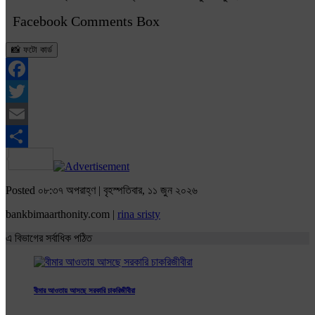
Facebook Comments Box
📸 ফটো কার্ড
Facebook
Twitter
Email
Share
Posted ০৮:৩৭ অপরাহ্ণ | বৃহস্পতিবার, ১১ জুন ২০২৬
bankbimaarthonity.com |
rina sristy
এ বিভাগের সর্বাধিক পঠিত
বীমার আওতায় আসছে সরকারি চাকরিজীবীরা