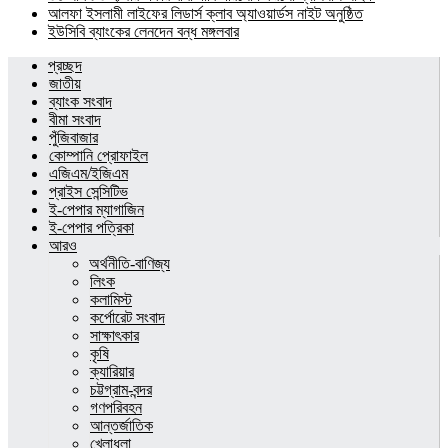
আলফা ইসলামী লাইফের লিডার্স ক্লাব অ্যাওয়ার্ডস নাইট অনুষ্ঠিত
ইউসিবি ব্যাংকের লেনদেন বন্ধ মঙ্গলবার
প্রচ্ছদ
জাতীয়
ব্যাংক সংবাদ
বীমা সংবাদ
পুঁজিবাজার
কোম্পানি প্রোফাইল
এজিএম/ইজিএম
প্রাইস সেন্সিটিভ
ই-পেপার ম্যাগাজিন
ই-পেপার পত্রিকা
আরও
অর্থনীতি-বাণিজ্য
লিংক
কলামিস্ট
কর্পোরেট সংবাদ
সাক্ষাৎকার
কৃষি
ক্যারিয়ার
চট্টগ্রাম-বন্দর
গণপরিবহন
আন্তর্জাতিক
খেলাধুলা