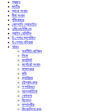
প্রচ্ছদ
জাতীয়
ব্যাংক সংবাদ
বীমা সংবাদ
পুঁজিবাজার
কোম্পানি প্রোফাইল
এজিএম/ইজিএম
প্রাইস সেন্সিটিভ
ই-পেপার ম্যাগাজিন
ই-পেপার পত্রিকা
আরও
অর্থনীতি-বাণিজ্য
লিংক
কলামিস্ট
কর্পোরেট সংবাদ
সাক্ষাৎকার
কৃষি
ক্যারিয়ার
চট্টগ্রাম-বন্দর
গণপরিবহন
আন্তর্জাতিক
খেলাধুলা
বিনোদন
সম্পাদকীয়
কিংবদন্তির কথা