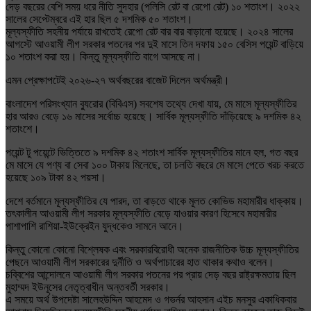
দেড় বছরের বেশি সময় ধরে নীতি সুদহার (পলিসি রেট বা রেপো রেট) ১০ শতাংশ। ২০২২
সালের সেপ্টেম্বরে এই হার ছিল ৫ দশমিক ৫০ শতাংশ।
মূল্যস্ফীতি সহনীয় পর্যায়ে রাখতেই রেপো রেট বার বার বাড়ানো হয়েছে। ২০২৪ সালের
আগস্টে আওয়ামী লীগ সরকার পতনের পর দুই মাসে তিন দফায় ১৫০ বেসিস পয়েন্ট বাড়িয়ে
১০ শতাংশ করা হয়। কিন্তু মূল্যস্ফীতি বাগে আসছে না।
এমন প্রেক্ষাপটেই ২০২৬-২৭ অর্থবছরের বাজেট দিলেন অর্থমন্ত্রী।
বাংলাদেশ পরিসংখ্যান ব্যুরোর (বিবিএস) সবশেষ তথ্যে দেখা যায়, মে মাসে মূল্যস্ফীতির
হার আরও বেড়ে ১৬ মাসের সর্বোচ্চ হয়েছে। সার্বিক মূল্যস্ফীতি দাঁড়িয়েছে ৯ দশমিক ৪২
শতাংশে।
পয়েন্ট টু পয়েন্টে ভিত্তিতে ৯ দশমিক ৪২ শতাংশ সার্বিক মূল্যস্ফীতির মানে হল, গত বছর
মে মাসে যে পণ্য বা সেবা ১০০ টাকায় মিলেছে, তা চলতি বছরে মে মাসে পেতে খরচ করতে
হয়েছে ১০৯ টাকা ৪২ পয়সা।
দেশে বর্তমানে মূল্যস্ফীতির যে পারদ, তা বাড়তে থাকে মূলত কোভিড মহামারীর ধাক্কায়।
তৎকালীন আওয়ামী লীগ সরকার মূল্যস্ফীতি বেড়ে যাওয়ার কারণ হিসেবে মহামারীর
পাশাপাশি রাশিয়া-ইউক্রেইন যুদ্ধকেও সামনে আনে।
কিন্তু কোনো কোনো বিশ্লেষক এবং সরকারবিরোধী অনেক রাজনীতিক উচ্চ মূল্যস্ফীতির
পেছনে আওয়ামী লীগ সরকারের দুর্নীতি ও অর্থপাচারের হাত থাকার কথাও বলেন।
চব্বিশের আন্দোলনে আওয়ামী লীগ সরকার পতনের পর প্রায় দেড় বছর রাষ্ট্রক্ষমতায় ছিল
মুহাম্মদ ইউনূসের নেতৃত্বাধীন অন্তবর্তী সরকার।
এ সময়ে অর্থ উপদেষ্টা সালেহউদ্দিন আহমেদ ও গভর্নর আহসান এইচ মনসুর একাধিকবার