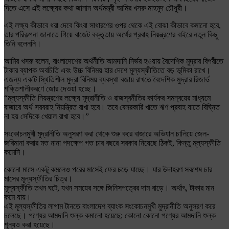
দিতে এসে এই লক্ষ্যের কথা জানান অর্থমন্ত্রী আমির খসরু মাহমুদ চৌধুরী।
এই লক্ষ্য কীভাবে ধরা দেবে কিংবা সাধারণের ওপর থেকে এই বোঝা কীভাবে কমানো হবে,
তার পরিকল্পনা জানাতে গিয়ে বাজেট বক্তৃতায় অর্থের প্রবাহ নিয়ন্ত্রণের বাইরে নতুন কিছু
তিনি বলেননি।
আমির খসরু বলেন, বাংলাদেশের অর্থনীতি আমদানি নির্ভর হওয়ায় বৈদেশিক মুদ্রার বিপরীতে
টাকার ব্যাপক অবচিতি এবং উচ্চ বিনিময় হার দেশে মূল্যস্ফীতিতে বড় ভূমিকা রাখে।
এজন্য একটি স্থিতিশীল মুদ্রা বিনিময় ব্যবস্থা বজায় রাখতে বৈদেশিক মুদ্রার রিজার্ভ
শক্তিশালীকরণে জোর দেওয়া হচ্ছে।
“মূল্যস্ফীতি নিয়ন্ত্রণের লক্ষ্যে মুদ্রানীতি ও রাজস্বনীতির কার্যকর সমন্বয়ের মাধ্যমে
বাজারে অর্থ সরবরাহ নিয়ন্ত্রিত রাখা হবে। তবে বেসরকারি খাতে ঋণ প্রবাহ যাতে বিঘ্নিত
না হয় সেদিকে খেয়াল রাখা হবে।”
সংকোচনমুখী মুদ্রানীতি অনুসরণ করা থেকে শুরু করে বাজারে অভিযান চালিয়ে জেল-
জরিমানা করার মত নানা পদক্ষেপ গত চার বছরে সরকার নিয়েছে ঠিকই, কিন্তু মূল্যস্ফীতি
কমেনি।
কোনো মাসে একটু কমলেও পরের মাসেই ফের চড়ে যাচ্ছে। যার উদাহরণ সবশেষ চার
মাসের মূল্যস্ফীতির চিত্র।
মূল্যস্ফীতি তখন ঘটে, যখন সময়ের সঙ্গে জিনিসপত্রের দাম বাড়ে। অর্থাৎ, টাকার মান
কমে যায়।
এই মূল্যস্ফীতির লাগাম টানতে বাংলাদেশ ব্যাংক সংকোচনমুখী মুদ্রানীতি অনুসরণ করে
চলেছে। পণ্যের আমদানি শুল্ক কমানো হয়েছে; কোনো কোনো পণ্যের আমদানি শুল্ক
শূন্যও করা হয়েছে।