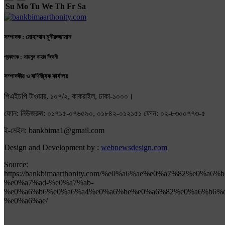
Su
Mo
Tu
We
Th
Fr
Sa
সম্পাদক : মোহাম্মাদ মুনীরুজ্জামান
প্রকাশক : সায়মুন নাহার জিদনী
সম্পাদকীয় ও বাণিজ্যিক কার্যালয়
পিএইচপি টাওয়ার, ১০৭/২, কাকরাইল, ঢাকা-১০০০।
ফোন: নিউজরুম: ০১৭১৫-০৭৬৫৯০, ০১৮৪২-০১২১৫১ ফোন: ০২-৮৩০০৭৭৩-৫
ই-মেইল: bankbima1@gmail.com
Design and Development by :
webnewsdesign.com
Source:
https://bankbimaarthonity.com/%e0%a6%ae%e0%a7%82%e
%e0%a7%ad-%e0%a7%ab-
%e0%a6%b6%e0%a6%a4%e0%a6%be%e0%a6%82%e0%a6%b6%e
%e0%a6%ae/