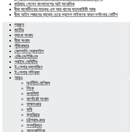
কাঠমান্ডু গেলেন বাংলাদেশের আট সাংবাদিক
বীমা মার্কেটিংয়ের যাদুকর এস আর খানের মৃত্যুবার্ষিকী আজ
বীমা আইন লঙ্ঘনের ব্যাখ্যা চেয়ে স্বদেশ লাইফকে কারণ দর্শানোর নোটিশ
প্রচ্ছদ
জাতীয়
ব্যাংক সংবাদ
বীমা সংবাদ
পুঁজিবাজার
কোম্পানি প্রোফাইল
এজিএম/ইজিএম
প্রাইস সেন্সিটিভ
ই-পেপার ম্যাগাজিন
ই-পেপার পত্রিকা
আরও
অর্থনীতি-বাণিজ্য
লিংক
কলামিস্ট
কর্পোরেট সংবাদ
সাক্ষাৎকার
কৃষি
ক্যারিয়ার
চট্টগ্রাম-বন্দর
গণপরিবহন
আন্তর্জাতিক