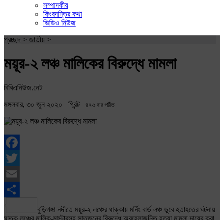
সম্পাদকীয়
কিংবদন্তির কথা
ভিডিও নিউজ
প্রচ্ছদ
>
জাতীয়
>
ময়ূর-২ লঞ্চ মালিকের বিরুদ্ধে মামলা
বিবিএনিউজ.নেট
মঙ্গলবার, ৩০ জুন ২০২০
প্রিন্ট
৪৭৩ বার পঠিত
Facebook
Twitter
Email
Share
বুড়িগঙ্গা নদীতে ময়ূর-২ লঞ্চের ধাক্কায় মর্নিং বার্ড লঞ্চ ডুবে হতাহতের ঘটনায়
ঘাতক লঞ্চের মালিক-মাস্টারসহ সাতজনের বিরুদ্ধে অবহেলাজনিত হত্যা মামলা দায়ের করা