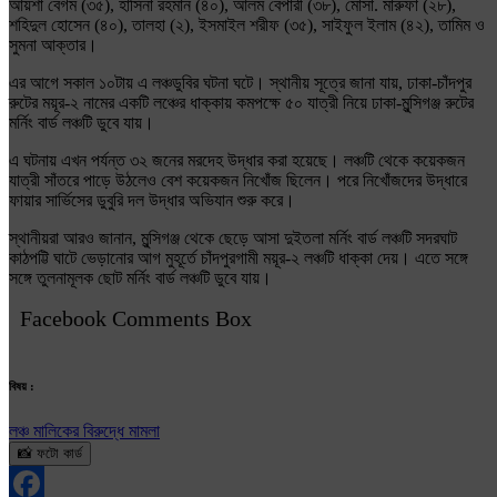
আয়শা বেগম (৩৫), হাসিনা রহমান (৪০), আলম বেপারী (৩৮), মোসা. মারুফা (২৮),
শহিদুল হোসেন (৪০), তালহা (২), ইসমাইল শরীফ (৩৫), সাইফুল ইলাম (৪২), তামিম ও
সুমনা আক্তার।
এর আগে সকাল ১০টায় এ লঞ্চডুবির ঘটনা ঘটে। স্থানীয় সূত্রে জানা যায়, ঢাকা-চাঁদপুর
রুটের ময়ূর-২ নামের একটি লঞ্চের ধাক্কায় কমপক্ষে ৫০ যাত্রী নিয়ে ঢাকা-মুন্সিগঞ্জ রুটের
মর্নিং বার্ড লঞ্চটি ডুবে যায়।
এ ঘটনায় এখন পর্যন্ত ৩২ জনের মরদেহ উদ্ধার করা হয়েছে। লঞ্চটি থেকে কয়েকজন
যাত্রী সাঁতরে পাড়ে উঠলেও বেশ কয়েকজন নিখোঁজ ছিলেন। পরে নিখোঁজদের উদ্ধারে
ফায়ার সার্ভিসের ডুবুরি দল উদ্ধার অভিযান শুরু করে।
স্থানীয়রা আরও জানান, মুন্সিগঞ্জ থেকে ছেড়ে আসা দুইতলা মর্নিং বার্ড লঞ্চটি সদরঘাট
কাঠপট্টি ঘাটে ভেড়ানোর আগ মুহূর্তে চাঁদপুরগামী ময়ূর-২ লঞ্চটি ধাক্কা দেয়। এতে সঙ্গে
সঙ্গে তুলনামূলক ছোট মর্নিং বার্ড লঞ্চটি ডুবে যায়।
Facebook Comments Box
বিষয় :
লঞ্চ মালিকের বিরুদ্ধে মামলা
📸 ফটো কার্ড