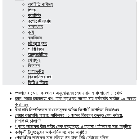
অর্থনীতি-বাণিজ্য
লিংক
কলামিস্ট
কর্পোরেট সংবাদ
সাক্ষাৎকার
কৃষি
ক্যারিয়ার
চট্টগ্রাম-বন্দর
গণপরিবহন
আন্তর্জাতিক
খেলাধুলা
বিনোদন
সম্পাদকীয়
কিংবদন্তির কথা
ভিডিও নিউজ
পঞ্চগড়ের ১৯ চা কারখানার অনুমোদনের মেয়াদ বাড়াল বাংলাদেশ চা বোর্ড
জাল শেয়ার জামানতে ঋণ: ঢাকা ব্যাংকের সাবেক চার কর্মকর্তার সর্বোচ্চ ১০ বছরের
কারাদণ্ড
বীমা দাবি নিষ্পত্তিতে বাধ্যতামূলক অডিট রিপোর্টে আপত্তি বিআইএর
শেয়ার কারসাজি মামলা: সাকিবসহ ১৫ জনের বিরুদ্ধে তদন্ত শেষ পর্যায়ে,
শিগগিরই চার্জশিট
পপুলার লাইফের বীমা দাবীর চেক হস্তান্তর ও ব্যবসা পর্যালোচনা সভা অনুষ্ঠিত
কর্ণফুলী ইন্স্যুরেন্সের অর্ধ-বার্ষিক সম্মেলন অনুষ্ঠিত
প্রোটেক্টিভ লাইফের সঙ্গে হলিডে ইন ঢাকা সিটি সেন্টারের চুক্তি