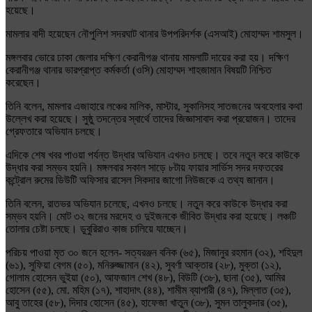
হয়েছে।
মামলার বাদী হয়েছেন নৌপুলিশ সদরঘাট থানার উপপরিদর্শক (এসআই) মোহাম্মদ শামসুল।
মঙ্গলবার ভোরে ঢাকা জেলার দক্ষিণ কেরানীগঞ্জ থানায় মামলাটি দায়ের করা হয়। দক্ষিণ
কেরানীগঞ্জ থানার ভারপ্রাপ্ত কর্মকর্তা (ওসি) মোহাম্মদ শাহজামান বিষয়টি নিশ্চিত
করেছেন।
তিনি বলেন, মামলার এজাহারে লঞ্চের মালিক, মাস্টার, সুকানিসহ সাতজনের অবহেলার কথা
উল্লেখ করা হয়েছে। সুষ্ঠু তদন্তের স্বার্থে তাদের জিজ্ঞাসাবাদ করা প্রয়োজন। তাদের
গ্রেফতারে অভিযান চলছে।
এদিকে শেষ খবর পাওয়া পর্যন্ত উদ্ধার অভিযান এখনও চলছে। তবে নতুন করে কাউকে
উদ্ধার করা সম্ভব হয়নি। মঙ্গলবার সকাল সাড়ে ৮টায় ফায়ার সার্ভিস সদর দফতরের
কন্ট্রোল রুমের ডিউটি অফিসার রাসেল সিকদার জাগো নিউজকে এ তথ্য জানান।
তিনি বলেন, রাতভর অভিযান চলেছে, এখনও চলছে। নতুন করে কাউকে উদ্ধার করা
সম্ভব হয়নি। মোট ৩২ জনের মরদেহ ও দুইজনকে জীবিত উদ্ধার করা হয়েছে। লঞ্চটি
তোলার চেষ্টা চলছে। ডুবুরিরাও কাজ চালিয়ে যাচ্ছেন।
পরিচয় পাওয়া মৃত ৩০ জনে হলেন- সত্যরঞ্জন বনিক (৬৫), মিজানুর রহমান (৩২), শহিদুল
(৬১), সুফিয়া বেগম (৫০), মনিরুজ্জামান (৪২), সুবর্ণা আক্তার (২৮), মুক্তা (১২),
গোলাম হোসেন ভুইয়া (৫০), আফজাল শেখ (৪৮), বিউটি (৩৮), ছানা (৩৫), আমির
হোসেন (৫৫), মো. মহিম (১৭), শাহাদাৎ (৪৪), শামীম ব্যাপারী (৪৭), মিল্লাত (৩৫),
আবু তাহের (৫৮), দিদার হোসেন (৪৫), হাফেজা খাতুন (৩৮), সুমন তালুকদার (৩৫),