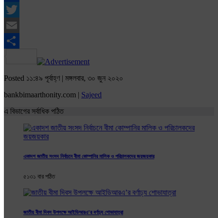
Facebook
Twitter
Email
Share
Posted ১১:৪৯ পূর্বাহ্ণ | মঙ্গলবার, ৩০ জুন ২০২০
bankbimaarthonity.com |
Sajeed
এ বিভাগের সর্বাধিক পঠিত
একাদশ জাতীয় সংসদ নির্বাচনে বীমা কোম্পানির মালিক ও পরিচালকদের জয়জয়কার
৫১৩১ বার পঠিত
জাতীয় বীমা দিবস উপলক্ষে আইডিআরএ’র বর্ণাঢ্য শোভাযাত্রা