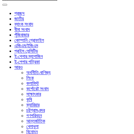
প্রচ্ছদ
জাতীয়
ব্যাংক সংবাদ
বীমা সংবাদ
পুঁজিবাজার
কোম্পানি প্রোফাইল
এজিএম/ইজিএম
প্রাইস সেন্সিটিভ
ই-পেপার ম্যাগাজিন
ই-পেপার পত্রিকা
আরও
অর্থনীতি-বাণিজ্য
লিংক
কলামিস্ট
কর্পোরেট সংবাদ
সাক্ষাৎকার
কৃষি
ক্যারিয়ার
চট্টগ্রাম-বন্দর
গণপরিবহন
আন্তর্জাতিক
খেলাধুলা
বিনোদন