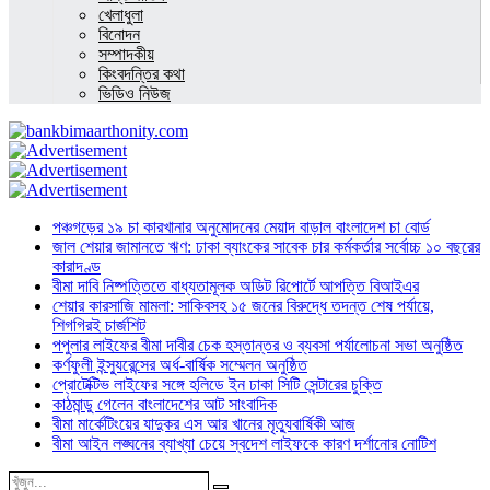
খেলাধুলা
বিনোদন
সম্পাদকীয়
কিংবদন্তির কথা
ভিডিও নিউজ
পঞ্চগড়ের ১৯ চা কারখানার অনুমোদনের মেয়াদ বাড়াল বাংলাদেশ চা বোর্ড
জাল শেয়ার জামানতে ঋণ: ঢাকা ব্যাংকের সাবেক চার কর্মকর্তার সর্বোচ্চ ১০ বছরের
কারাদণ্ড
বীমা দাবি নিষ্পত্তিতে বাধ্যতামূলক অডিট রিপোর্টে আপত্তি বিআইএর
শেয়ার কারসাজি মামলা: সাকিবসহ ১৫ জনের বিরুদ্ধে তদন্ত শেষ পর্যায়ে,
শিগগিরই চার্জশিট
পপুলার লাইফের বীমা দাবীর চেক হস্তান্তর ও ব্যবসা পর্যালোচনা সভা অনুষ্ঠিত
কর্ণফুলী ইন্স্যুরেন্সের অর্ধ-বার্ষিক সম্মেলন অনুষ্ঠিত
প্রোটেক্টিভ লাইফের সঙ্গে হলিডে ইন ঢাকা সিটি সেন্টারের চুক্তি
কাঠমান্ডু গেলেন বাংলাদেশের আট সাংবাদিক
বীমা মার্কেটিংয়ের যাদুকর এস আর খানের মৃত্যুবার্ষিকী আজ
বীমা আইন লঙ্ঘনের ব্যাখ্যা চেয়ে স্বদেশ লাইফকে কারণ দর্শানোর নোটিশ