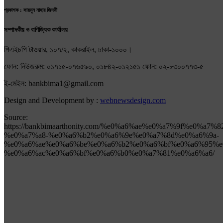
প্রকাশক : সায়মুন নাহার জিদনী
সম্পাদকীয় ও বাণিজ্যিক কার্যালয়
পিএইচপি টাওয়ার, ১০৭/২, কাকরাইল, ঢাকা-১০০০।
ফোন: নিউজরুম: ০১৭১৫-০৭৬৫৯০, ০১৮৪২-০১২১৫১ ফোন: ০২-৮৩০০৭৭৩-৫
ই-মেইল: bankbima1@gmail.com
Design and Development by :
webnewsdesign.com
Source:
https://bankbimaarthonity.com/%e0%a6%ae%e0%a7%9f%e0%a7%
%e0%a7%a8-%e0%a6%b2%e0%a6%9e%e0%a7%8d%e0%a6%9a-
%e0%a6%ae%e0%a6%be%e0%a6%b2%e0%a6%bf%e0%a6%95%e
%e0%a6%ac%e0%a6%bf%e0%a6%b0%e0%a7%81%e0%a6%a6/