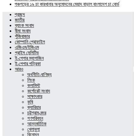
পঞ্চগড়ের ১৯ চা কারখানার অনুমোদনের মেয়াদ বাড়াল বাংলাদেশ চা বোর্ড
প্রচ্ছদ
জাতীয়
ব্যাংক সংবাদ
বীমা সংবাদ
পুঁজিবাজার
কোম্পানি প্রোফাইল
এজিএম/ইজিএম
প্রাইস সেন্সিটিভ
ই-পেপার ম্যাগাজিন
ই-পেপার পত্রিকা
আরও
অর্থনীতি-বাণিজ্য
লিংক
কলামিস্ট
কর্পোরেট সংবাদ
সাক্ষাৎকার
কৃষি
ক্যারিয়ার
চট্টগ্রাম-বন্দর
গণপরিবহন
আন্তর্জাতিক
খেলাধুলা
বিনোদন