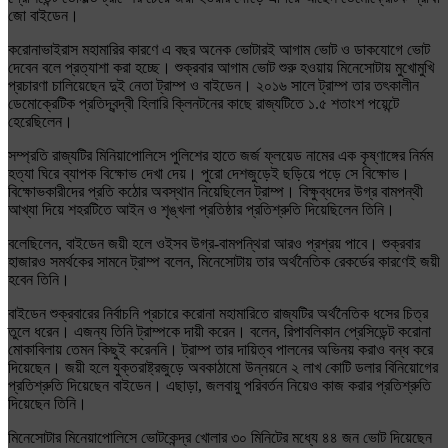
জো বাইডেন।
করোনাভাইরাস মহামারির কারণে এ বছর অনেক ভোটারই আগাম ভোট ও ডাকযোগে ভোট
দেবেন বলে প্রত্যাশা করা হচ্ছে। শুক্রবার আগাম ভোট শুরু হওয়ায় মিনেসোটায় মুখোমুখি
প্রচারণা চালিয়েছেন দুই নেতা ট্রাম্প ও বাইডেন। ২০১৬ সালে ট্রাম্প তার তৎকালীন
ডেমোক্রেটিক প্রতিদ্বন্দ্বী হিলারি ক্লিনটনের কাছে রাজ্যটিতে ১.৫ শতাংশ পয়েন্টে
হেরেছিলেন।
সম্প্রতি রাজ্যটির মিনিয়াপোলিসে পুলিশের হাতে জর্জ ফ্লয়েড নামের এক কৃষ্ণাঙ্গের নির্মম
হত্যা ঘিরে ব্যাপক বিক্ষোভ দেখা দেয়। পুরো দেশজুড়েই ছড়িয়ে পড়ে সে বিক্ষোভ।
বিক্ষোভকারীদের প্রতি কঠোর অবস্থান নিয়েছিলেন ট্রাম্প। বিক্ষুব্ধদের উগ্র বামপন্থী
আখ্যা দিয়ে শহরটিতে আইন ও শৃঙ্খলা প্রতিষ্ঠার প্রতিশ্রুতি দিয়েছিলেন তিনি।
বলেছিলেন, বাইডেন জয়ী হলে ওইসব উগ্র-বামপন্থিরা আরও প্রশ্রয় পাবে। শুক্রবার
হাজারও সমর্থকের সামনে ট্রাম্প বলেন, মিনেসোটায় তার অর্থনৈতিক রেকর্ডের কারণেই জয়ী
হবেন তিনি।
বাইডেন শুক্রবারের নির্বাচনি প্রচারে করোনা মহামারিতে রাজ্যটির অর্থনৈতিক ধসের চিত্র
তুলে ধরেন। এজন্য তিনি ট্রাম্পকে দায়ী করেন। বলেন, রিপাবলিকান প্রেসিডেন্ট করোনা
মোকাবিলায় তেমন কিছুই করেননি। ট্রাম্প তার দায়িত্ব পালনের অভিনয় করাও বন্ধ করে
দিয়েছেন। জয়ী হলে যুক্তরাষ্ট্রজুড়ে অবকাঠামো উন্নয়নে ২ লাখ কোটি ডলার বিনিয়োগের
প্রতিশ্রুতি দিয়েছেন বাইডেন। এছাড়া, জলবায়ু পরিবর্তন নিয়েও কাজ করার প্রতিশ্রুতি
দিয়েছেন তিনি।
মিনেসোটার মিনেয়াপোলিসে ভোটকেন্দ্র খোলার ৩০ মিনিটের মধ্যে ৪৪ জন ভোট দিয়েছেন