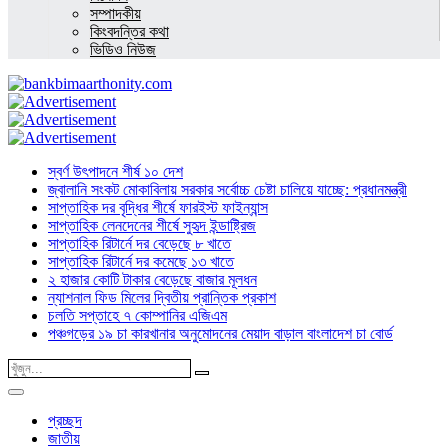
সম্পাদকীয়
কিংবদন্তির কথা
ভিডিও নিউজ
স্বর্ণ উৎপাদনে শীর্ষ ১০ দেশ
জ্বালানি সংকট মোকাবিলায় সরকার সর্বোচ্চ চেষ্টা চালিয়ে যাচ্ছে: প্রধানমন্ত্রী
সাপ্তাহিক দর বৃদ্ধির শীর্ষে ফারইস্ট ফাইন্যান্স
সাপ্তাহিক লেনদেনের শীর্ষে সুহৃদ ইন্ডাষ্ট্রিজ
সাপ্তাহিক রিটার্নে দর বেড়েছে ৮ খাতে
সাপ্তাহিক রিটার্নে দর কমেছে ১৩ খাতে
২ হাজার কোটি টাকার বেড়েছে বাজার মূলধন
ন্যাশনাল ফিড মিলের দ্বিতীয় প্রান্তিক প্রকাশ
চলতি সপ্তাহে ৭ কোম্পানির এজিএম
পঞ্চগড়ের ১৯ চা কারখানার অনুমোদনের মেয়াদ বাড়াল বাংলাদেশ চা বোর্ড
প্রচ্ছদ
জাতীয়