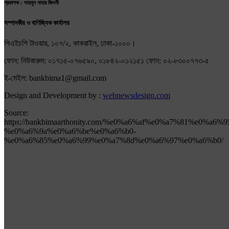
প্রকাশক : সায়মুন নাহার জিদনী
সম্পাদকীয় ও বাণিজ্যিক কার্যালয়
পিএইচপি টাওয়ার, ১০৭/২, কাকরাইল, ঢাকা-১০০০।
ফোন: নিউজরুম: ০১৭১৫-০৭৬৫৯০, ০১৮৪২-০১২১৫১ ফোন: ০২-৮৩০০৭৭৩-৫
ই-মেইল: bankbima1@gmail.com
Design and Development by :
webnewsdesign.com
Source:
https://bankbimaarthonity.com/%e0%a6%af%e0%a7%81%e
%e0%a6%9a%e0%a6%be%e0%a6%b0-
%e0%a6%85%e0%a6%99%e0%a7%8d%e0%a6%97%e0%a6%b0/