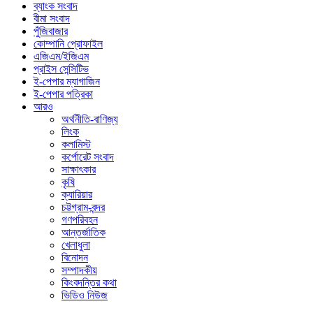
ব্যাংক সংবাদ
বীমা সংবাদ
পুঁজিবাজার
কোম্পানি প্রোফাইল
এজিএম/ইজিএম
প্রাইস সেন্সিটিভ
ই-পেপার ম্যাগাজিন
ই-পেপার পত্রিকা
আরও
অর্থনীতি-বাণিজ্য
লিংক
কলামিস্ট
কর্পোরেট সংবাদ
সাক্ষাৎকার
কৃষি
ক্যারিয়ার
চট্টগ্রাম-বন্দর
গণপরিবহন
আন্তর্জাতিক
খেলাধুলা
বিনোদন
সম্পাদকীয়
কিংবদন্তির কথা
ভিডিও নিউজ