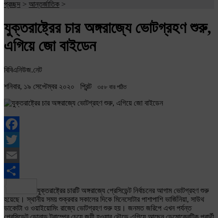
প্রচ্ছদ
>
আন্তর্জাতিক
>
যুক্তরাষ্ট্রের চার অঙ্গরাজ্যে ভোটগ্রহণ শুরু,
এগিয়ে জো বাইডেন
বিবিএনিউজ.নেট
শনিবার, ১৯ সেপ্টেম্বর ২০২০
প্রিন্ট
৩৫৮ বার পঠিত
Facebook
Twitter
Email
Share
যুক্তরাষ্ট্রের চারটি অঙ্গরাজ্যে প্রেসিডেন্ট নির্বাচনের আগাম ভোটগ্রহণ শুরু
হয়েছে। স্থানীয় সময় শুক্রবার সকালের দিকে মিনেসোটার পাশাপাশি ভার্জিনিয়া, সাউথ
ডাকোটা ও ওয়াইয়োমিং রাজ্যে ভোটগ্রহণ শুরু হয়। জনমত জরিপে এখন পর্যন্ত
প্রেসিডেন্ট ডোনাল্ড ট্রাম্পের চেয়ে জয়ী হওয়ার দৌড়ে এগিয়ে আছেন ডেমোক্রেটিক প্রার্থী