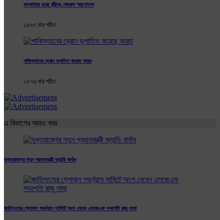
কলকাতায় হচ্ছে রবীন্দ্র–নজরুল স্মরণোৎসব
১৫৯৭ বার পঠিত
পাকিস্তানের ড্রোন ভূপাতিত করেছে ভারত
১৫৭৬ বার পঠিত
এ বিভাগের আরও খবর
যুক্তরাজ্যের নতুন প্রধানমন্ত্রী অ্যান্ডি বার্নাম
জাতিসংঘের গ্লোবাল গভর্ন্যান্স সামিটে অংশ নেবেন এসজেএফ সভাপতি রাজু লামা