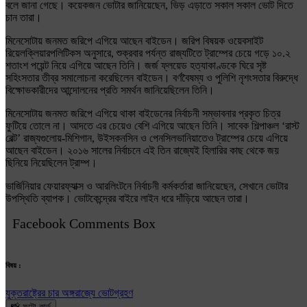
বলে জানা গেছে। কয়েকজন ভোটার জানিয়েছেন, ভিড় এড়াতে সকাল সকাল ভোট দিতে
চান তারা।
মিনেসোটায় জনমত জরিপে এগিয়ে আছেন বাইডেন। জরিপ বিষয়ক ওয়েবসাইট
রিয়েলক্লিয়ারপলিটিকস অনুসারে, শুক্রবার পর্যন্ত রাজ্যটিতে ট্রাম্পের চেয়ে গড়ে ১০.২
শতাংশ পয়েন্ট নিয়ে এগিয়ে আছেন তিনি। জর্জ ফ্লয়েড হত্যাকাণ্ডকে ঘিরে সৃষ্ট
সহিংসতার তীব্র সমালোচনা করেছিলেন বাইডেন। বর্ণবৈষম্য ও পুলিশি নৃশংসতার বিরুদ্ধে
বিক্ষোভকারীদের আন্দোলনের প্রতি সমর্থন জানিয়েছিলেন তিনি।
মিনেসোটায় জনমত জরিপে এগিয়ে থাকা বাইডেনের নির্বাচনী সম্ভাবনার প্রকৃত চিত্র
ফুটিয়ে তোলে না। আদতে এর চেয়েও বেশি এগিয়ে আছেন তিনি। সাবেক শিল্পাঞ্চল ‘রাস্ট
বেল্ট’ রাজ্যগুলোয়-মিশিগান, উইসকনসিন ও পেনসিলভানিয়াতেও ট্রাম্পের চেয়ে এগিয়ে
আছেন বাইডেন। ২০১৬ সালের নির্বাচনে এই তিন রাজ্যেই হিলারির কাছ থেকে জয়
ছিনিয়ে নিয়েছিলেন ট্রাম্প।
ভার্জিনিয়ার ফেয়ারফ্যাক্স ও আরলিংটনে নির্বাচনী কর্মকর্তারা জানিয়েছেন, সেখানে ভোটার
উপস্থিতি ব্যাপক। ভোটকেন্দ্রের বাইরে লাইন ধরে দাঁড়িয়ে আছেন তারা।
Facebook Comments Box
বিষয় :
যুক্তরাষ্ট্রের চার অঙ্গরাজ্যে ভোটগ্রহণ
📸 ফটো কার্ড