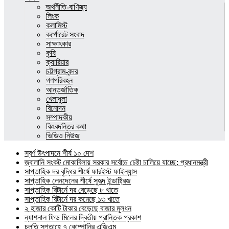
অর্থনীতি-বাণিজ্য
লিংক
কলামিস্ট
কর্পোরেট সংবাদ
সাক্ষাৎকার
কৃষি
ক্যারিয়ার
চট্টগ্রাম-বন্দর
গণপরিবহন
আন্তর্জাতিক
খেলাধুলা
বিনোদন
সম্পাদকীয়
কিংবদন্তির কথা
ভিডিও নিউজ
স্বর্ণ উৎপাদনে শীর্ষ ১০ দেশ
জ্বালানি সংকট মোকাবিলায় সরকার সর্বোচ্চ চেষ্টা চালিয়ে যাচ্ছে: প্রধানমন্ত্রী
সাপ্তাহিক দর বৃদ্ধির শীর্ষে ফারইস্ট ফাইন্যান্স
সাপ্তাহিক লেনদেনের শীর্ষে সুহৃদ ইন্ডাষ্ট্রিজ
সাপ্তাহিক রিটার্নে দর বেড়েছে ৮ খাতে
সাপ্তাহিক রিটার্নে দর কমেছে ১৩ খাতে
২ হাজার কোটি টাকার বেড়েছে বাজার মূলধন
ন্যাশনাল ফিড মিলের দ্বিতীয় প্রান্তিক প্রকাশ
চলতি সপ্তাহে ৭ কোম্পানির এজিএম