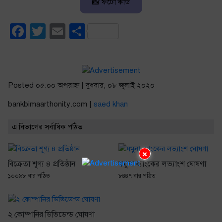
📸 ফটো কার্ড
Facebook
Twitter
Email
Share
Posted ০৫:০০ অপরাহ্ণ | বুধবার, ০৮ জুলাই ২০২০
bankbimaarthonity.com |
saed khan
এ বিভাগের সর্বাধিক পঠিত
×
বিক্রেতা শূণ্য ৪ প্রতিষ্ঠান
যমুনা ব্যাংকের লভ্যাংশ ঘোষণা
১০০৯৮ বার পঠিত
৮৪৪৭ বার পঠিত
২ কোম্পানির ডিভিডেন্ড ঘোষণা