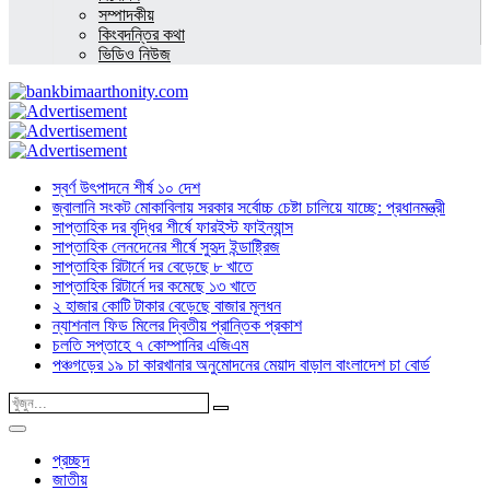
সম্পাদকীয়
কিংবদন্তির কথা
ভিডিও নিউজ
স্বর্ণ উৎপাদনে শীর্ষ ১০ দেশ
জ্বালানি সংকট মোকাবিলায় সরকার সর্বোচ্চ চেষ্টা চালিয়ে যাচ্ছে: প্রধানমন্ত্রী
সাপ্তাহিক দর বৃদ্ধির শীর্ষে ফারইস্ট ফাইন্যান্স
সাপ্তাহিক লেনদেনের শীর্ষে সুহৃদ ইন্ডাষ্ট্রিজ
সাপ্তাহিক রিটার্নে দর বেড়েছে ৮ খাতে
সাপ্তাহিক রিটার্নে দর কমেছে ১৩ খাতে
২ হাজার কোটি টাকার বেড়েছে বাজার মূলধন
ন্যাশনাল ফিড মিলের দ্বিতীয় প্রান্তিক প্রকাশ
চলতি সপ্তাহে ৭ কোম্পানির এজিএম
পঞ্চগড়ের ১৯ চা কারখানার অনুমোদনের মেয়াদ বাড়াল বাংলাদেশ চা বোর্ড
প্রচ্ছদ
জাতীয়