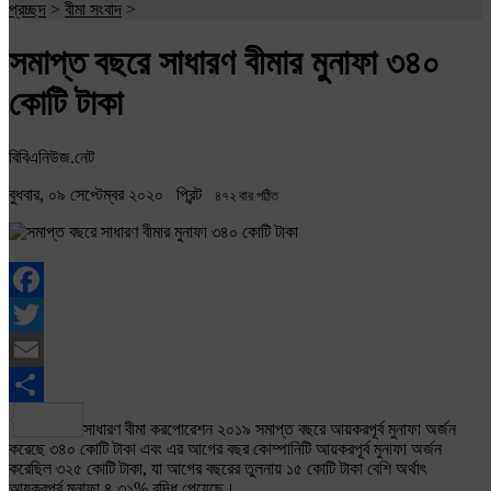
প্রচ্ছদ
>
বীমা সংবাদ
>
সমাপ্ত বছরে সাধারণ বীমার মুনাফা ৩৪০
কোটি টাকা
বিবিএনিউজ.নেট
বুধবার, ০৯ সেপ্টেম্বর ২০২০
প্রিন্ট
৪৭২ বার পঠিত
Facebook
Twitter
Email
Share
সাধারণ বীমা করপোরেশন ২০১৯ সমাপ্ত বছরে আয়করপূর্ব মুনাফা অর্জন
করেছে ৩৪০ কোটি টাকা এবং এর আগের বছর কোম্পানিটি আয়করপূর্ব মুনাফা অর্জন
করেছিল ৩২৫ কোটি টাকা, যা আগের বছরের তুলনায় ১৫ কোটি টাকা বেশি অর্থাৎ
আয়করপূর্ব মুনাফা ৪.৩১% বৃদ্ধি পেয়েছে।