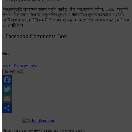
গণপ্রজাতন্ত্রী বাংলাদেশ সরকার কর্তৃক প্রণীত ‘বীমা করপোরেশন আইন, ২০১৯’ অনুযায়ী
সাধারণ বীমা করপোরেশনের অনুমোদিত মূলধন ও পরিশোধিত মূলধন যথাক্রমে ১ হাজার
কোটি এবং ৫০০ কোটি টাকায় উন্নীত করা হয়েছে, যা আগে ছিল যথাক্রমে ২০ কোটি এবং
১০ কোটি টাকা।
Facebook Comments Box
বিষয় :
সাধারণ বীমা করপোরেশন
📸 ফটো কার্ড
Facebook
Twitter
Email
Share
Posted ০২:৩৫ অপরাহ্ণ | বুধবার, ০৯ সেপ্টেম্বর ২০২০