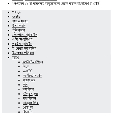
পঞ্চগড়ের ১৯ চা কারখানার অনুমোদনের মেয়াদ বাড়াল বাংলাদেশ চা বোর্ড
প্রচ্ছদ
জাতীয়
ব্যাংক সংবাদ
বীমা সংবাদ
পুঁজিবাজার
কোম্পানি প্রোফাইল
এজিএম/ইজিএম
প্রাইস সেন্সিটিভ
ই-পেপার ম্যাগাজিন
ই-পেপার পত্রিকা
আরও
অর্থনীতি-বাণিজ্য
লিংক
কলামিস্ট
কর্পোরেট সংবাদ
সাক্ষাৎকার
কৃষি
ক্যারিয়ার
চট্টগ্রাম-বন্দর
গণপরিবহন
আন্তর্জাতিক
খেলাধুলা
বিনোদন