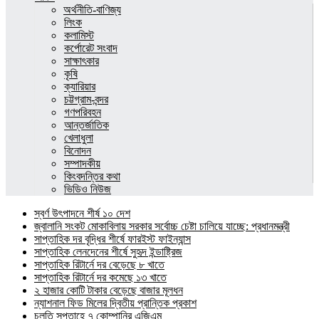
অর্থনীতি-বাণিজ্য
লিংক
কলামিস্ট
কর্পোরেট সংবাদ
সাক্ষাৎকার
কৃষি
ক্যারিয়ার
চট্টগ্রাম-বন্দর
গণপরিবহন
আন্তর্জাতিক
খেলাধুলা
বিনোদন
সম্পাদকীয়
কিংবদন্তির কথা
ভিডিও নিউজ
স্বর্ণ উৎপাদনে শীর্ষ ১০ দেশ
জ্বালানি সংকট মোকাবিলায় সরকার সর্বোচ্চ চেষ্টা চালিয়ে যাচ্ছে: প্রধানমন্ত্রী
সাপ্তাহিক দর বৃদ্ধির শীর্ষে ফারইস্ট ফাইন্যান্স
সাপ্তাহিক লেনদেনের শীর্ষে সুহৃদ ইন্ডাষ্ট্রিজ
সাপ্তাহিক রিটার্নে দর বেড়েছে ৮ খাতে
সাপ্তাহিক রিটার্নে দর কমেছে ১৩ খাতে
২ হাজার কোটি টাকার বেড়েছে বাজার মূলধন
ন্যাশনাল ফিড মিলের দ্বিতীয় প্রান্তিক প্রকাশ
চলতি সপ্তাহে ৭ কোম্পানির এজিএম