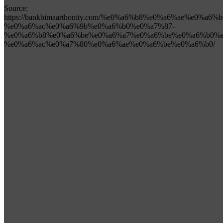
Source:
https://bankbimaarthonity.com/%e0%a6%b8%e0%a6%ae%e0%a
%e0%a6%ac%e0%a6%9b%e0%a6%b0%e0%a7%87-
%e0%a6%b8%e0%a6%be%e0%a6%a7%e0%a6%be%e0%a6%b0%e
%e0%a6%ac%e0%a7%80%e0%a6%ae%e0%a6%be%e0%a6%b0/