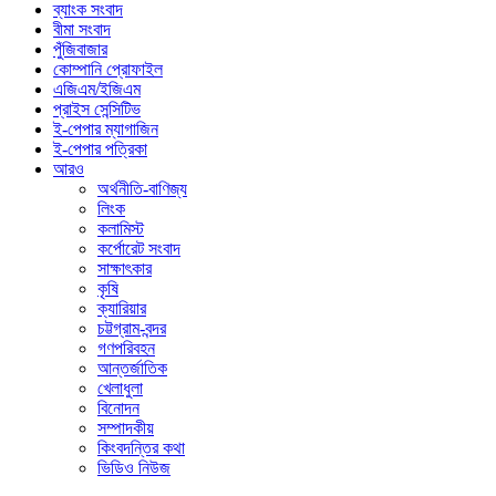
ব্যাংক সংবাদ
বীমা সংবাদ
পুঁজিবাজার
কোম্পানি প্রোফাইল
এজিএম/ইজিএম
প্রাইস সেন্সিটিভ
ই-পেপার ম্যাগাজিন
ই-পেপার পত্রিকা
আরও
অর্থনীতি-বাণিজ্য
লিংক
কলামিস্ট
কর্পোরেট সংবাদ
সাক্ষাৎকার
কৃষি
ক্যারিয়ার
চট্টগ্রাম-বন্দর
গণপরিবহন
আন্তর্জাতিক
খেলাধুলা
বিনোদন
সম্পাদকীয়
কিংবদন্তির কথা
ভিডিও নিউজ