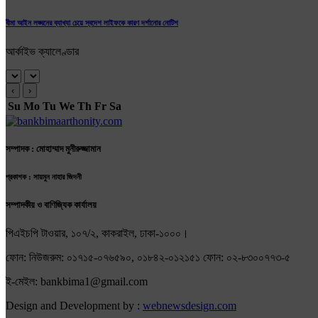
বীমা আইন লঙ্ঘনের ব্যাখ্যা চেয়ে স্বদেশ লাইফকে কারণ দর্শানোর নোটিশ
আর্কাইভ ক্যালেণ্ডার
‹
›
Su
Mo
Tu
We
Th
Fr
Sa
সম্পাদক : মোহাম্মাদ মুনীরুজ্জামান
প্রকাশক : সায়মুন নাহার জিদনী
সম্পাদকীয় ও বাণিজ্যিক কার্যালয়
পিএইচপি টাওয়ার, ১০৭/২, কাকরাইল, ঢাকা-১০০০।
ফোন: নিউজরুম: ০১৭১৫-০৭৬৫৯০, ০১৮৪২-০১২১৫১ ফোন: ০২-৮৩০০৭৭৩-৫
ই-মেইল: bankbima1@gmail.com
Design and Development by :
webnewsdesign.com