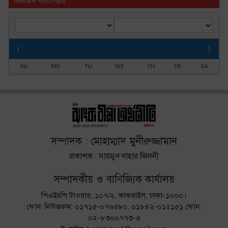
আর্কাইভ ক্যালেণ্ডার
‹
›
SU
MO
TU
WE
TH
FR
SA
সম্পাদক : মোহাম্মাদ মুনীরুজ্জামান
প্রকাশক : সায়মুন নাহার জিদনী
সম্পাদকীয় ও বাণিজ্যিক কার্যালয়
পিএইচপি টাওয়ার, ১০৭/২, কাকরাইল, ঢাকা-১০০০।
ফোন: নিউজরুম: ০১৭১৫-০৭৬৫৯০, ০১৮৪২-০১২১৫১ ফোন:
০২-৮৩০০৭৭৩-৫