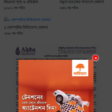
বিক্রেতা শূণ্য ৪ প্রতিষ্ঠান
যমুনা ব্যাংকের লভ্যাংশ ঘোষণা
১০১০০ বার পঠিত
৮৪৫১ বার পঠিত
২ কোম্পানির ডিভিডেন্ড ঘোষণা
৭১৬৮ বার পঠিত
×