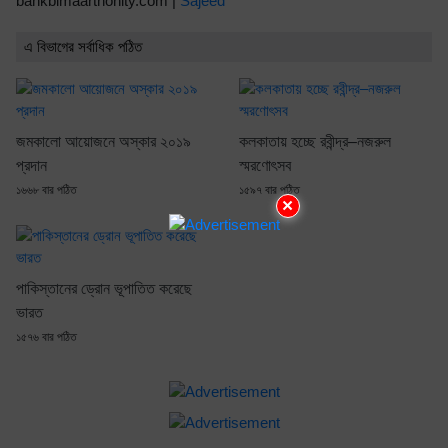
bankbimaarthonity.com |
Sajeed
এ বিভাগের সর্বাধিক পঠিত
জমকালো আয়োজনে অস্কার ২০১৯
কলকাতায় হচ্ছে রবীন্দ্র–নজরুল
প্রদান
স্মরণোৎসব
১৬৬৮ বার পঠিত
১৫৯৭ বার পঠিত
×
পাকিস্তানের ড্রোন ভূপাতিত করেছে
ভারত
১৫৭৬ বার পঠিত