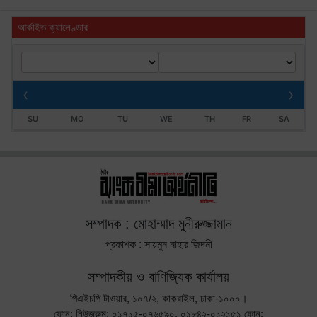
আর্কাইভ ক্যালেণ্ডার
‹
›
SU
MO
TU
WE
TH
FR
SA
সম্পাদক : মোহাম্মাদ মুনীরুজ্জামান
প্রকাশক : সায়মুন নাহার জিদনী
সম্পাদকীয় ও বাণিজ্যিক কার্যালয়
পিএইচপি টাওয়ার, ১০৭/২, কাকরাইল, ঢাকা-১০০০।
ফোন: নিউজরুম: ০১৭১৫-০৭৬৫৯০, ০১৮৪২-০১২১৫১ ফোন: