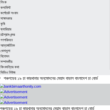
লিংক
কলামিস্ট
কর্পোরেট সংবাদ
সাক্ষাৎকার
কৃষি
ক্যারিয়ার
চট্টগ্রাম-বন্দর
গণপরিবহন
আন্তর্জাতিক
খেলাধুলা
বিনোদন
সম্পাদকীয়
কিংবদন্তির কথা
ভিডিও নিউজ
পঞ্চগড়ের ১৯ চা কারখানার অনুমোদনের মেয়াদ বাড়াল বাংলাদেশ চা বোর্ড
জাল শেয়ার জামানতে ঋণ: ঢাকা ব্যাংকের সাবেক চার কর্মকর্তার সর্বোচ্চ ১০
বছরের কারাদণ্ড
বীমা দাবি নিষ্পত্তিতে বাধ্যতামূলক অডিট রিপোর্টে আপত্তি বিআইএর
পঞ্চগড়ের ১৯ চা কারখানার অনুমোদনের মেয়াদ বাড়াল বাংলাদেশ চা বোর্ড