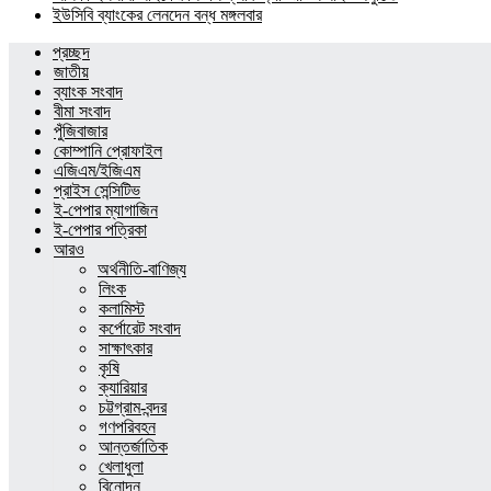
ইউসিবি ব্যাংকের লেনদেন বন্ধ মঙ্গলবার
প্রচ্ছদ
জাতীয়
ব্যাংক সংবাদ
বীমা সংবাদ
পুঁজিবাজার
কোম্পানি প্রোফাইল
এজিএম/ইজিএম
প্রাইস সেন্সিটিভ
ই-পেপার ম্যাগাজিন
ই-পেপার পত্রিকা
আরও
অর্থনীতি-বাণিজ্য
লিংক
কলামিস্ট
কর্পোরেট সংবাদ
সাক্ষাৎকার
কৃষি
ক্যারিয়ার
চট্টগ্রাম-বন্দর
গণপরিবহন
আন্তর্জাতিক
খেলাধুলা
বিনোদন