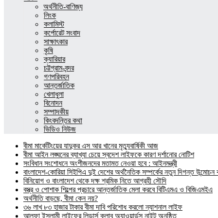
অর্থনীতি-বাণিজ্য
লিংক
কলামিস্ট
কর্পোরেট সংবাদ
সাক্ষাৎকার
কৃষি
ক্যারিয়ার
চট্টগ্রাম-বন্দর
গণপরিবহন
আন্তর্জাতিক
খেলাধুলা
বিনোদন
সম্পাদকীয়
কিংবদন্তির কথা
ভিডিও নিউজ
বীমা মার্কেটিংয়ের যাদুকর এস আর খানের মৃত্যুবার্ষিকী আজ
বীমা আইন লঙ্ঘনের ব্যাখ্যা চেয়ে স্বদেশ লাইফকে কারণ দর্শানোর নোটিশ
সংবিধান সংশোধনে অংশীজনদের মতামত নেওয়া হবে : আইনমন্ত্রী
বাংলাদেশ-কোরিয়া সিইপিএ দুই দেশের অর্থনৈতিক সম্পর্কের নতুন দিগন্ত উন্মোচন কর
বিনিয়োগ ও বাংলাদেশ থেকে দক্ষ শ্রমিক নিতে আগ্রহী সৌদি
বস্ত্র ও পোশাক শিল্পের প্রচারে আন্তর্জাতিক মেলা করবে বিটিএমএ ও বিজিএমইএ
অর্থনীতি বাড়ছে, বীমা কেন নয়?
৩৬ লাখ ৮৩ হাজার টাকার বীমা দাবি পরিশোধ করলো ন্যাশনাল লাইফ
আলফা ইসলামী লাইফের লিডার্স ক্লাব অ্যাওয়ার্ডস নাইট অনুষ্ঠিত