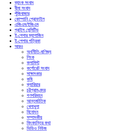
ব্যাংক সংবাদ
বীমা সংবাদ
পুঁজিবাজার
কোম্পানি প্রোফাইল
এজিএম/ইজিএম
প্রাইস সেন্সিটিভ
ই-পেপার ম্যাগাজিন
ই-পেপার পত্রিকা
আরও
অর্থনীতি-বাণিজ্য
লিংক
কলামিস্ট
কর্পোরেট সংবাদ
সাক্ষাৎকার
কৃষি
ক্যারিয়ার
চট্টগ্রাম-বন্দর
গণপরিবহন
আন্তর্জাতিক
খেলাধুলা
বিনোদন
সম্পাদকীয়
কিংবদন্তির কথা
ভিডিও নিউজ