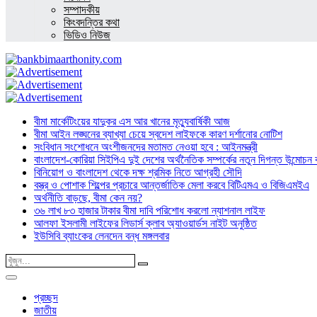
সম্পাদকীয়
কিংবদন্তির কথা
ভিডিও নিউজ
বীমা মার্কেটিংয়ের যাদুকর এস আর খানের মৃত্যুবার্ষিকী আজ
বীমা আইন লঙ্ঘনের ব্যাখ্যা চেয়ে স্বদেশ লাইফকে কারণ দর্শানোর নোটিশ
সংবিধান সংশোধনে অংশীজনদের মতামত নেওয়া হবে : আইনমন্ত্রী
বাংলাদেশ-কোরিয়া সিইপিএ দুই দেশের অর্থনৈতিক সম্পর্কের নতুন দিগন্ত উন্মোচন কর
বিনিয়োগ ও বাংলাদেশ থেকে দক্ষ শ্রমিক নিতে আগ্রহী সৌদি
বস্ত্র ও পোশাক শিল্পের প্রচারে আন্তর্জাতিক মেলা করবে বিটিএমএ ও বিজিএমইএ
অর্থনীতি বাড়ছে, বীমা কেন নয়?
৩৬ লাখ ৮৩ হাজার টাকার বীমা দাবি পরিশোধ করলো ন্যাশনাল লাইফ
আলফা ইসলামী লাইফের লিডার্স ক্লাব অ্যাওয়ার্ডস নাইট অনুষ্ঠিত
ইউসিবি ব্যাংকের লেনদেন বন্ধ মঙ্গলবার
প্রচ্ছদ
জাতীয়