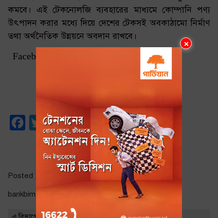
কমবে। এই টেকনোলজি ব্যবহারের মাধ্যমে কোম্পানি পণ্য
উৎপাদন করার মধ্যে দিয়ে দেশের টেকসই অবকাঠামো নির্মাণ
তথা অর্থনৈতিক উন্নয়নে অবদান রাখবে।
×
Facebook Comments Box
📸 ফটো কার্ড
Facebook
Twitter
Email
Share
Posted ১০:১১ পূর্বাহ্ণ | মঙ্গলবার, ১৫ জানুয়ারি ২০১৯
bankbimaarthonity.com |
Sajeed
এ বিভাগের সর্বাধিক পঠিত