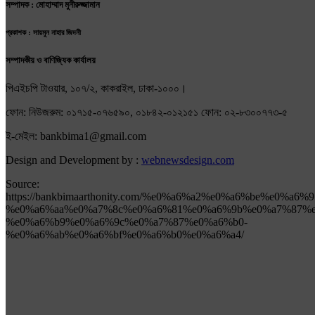
সম্পাদক : মোহাম্মাদ মুনীরুজ্জামান
প্রকাশক : সায়মুন নাহার জিদনী
সম্পাদকীয় ও বাণিজ্যিক কার্যালয়
পিএইচপি টাওয়ার, ১০৭/২, কাকরাইল, ঢাকা-১০০০।
ফোন: নিউজরুম: ০১৭১৫-০৭৬৫৯০, ০১৮৪২-০১২১৫১ ফোন: ০২-৮৩০০৭৭৩-৫
ই-মেইল: bankbima1@gmail.com
Design and Development by :
webnewsdesign.com
Source:
https://bankbimaarthonity.com/%e0%a6%a2%e0%a6%be%e0%a
%e0%a6%aa%e0%a7%8c%e0%a6%81%e0%a6%9b%e0%a7%87%e
%e0%a6%b9%e0%a6%9c%e0%a7%87%e0%a6%b0-
%e0%a6%ab%e0%a6%bf%e0%a6%b0%e0%a6%a4/