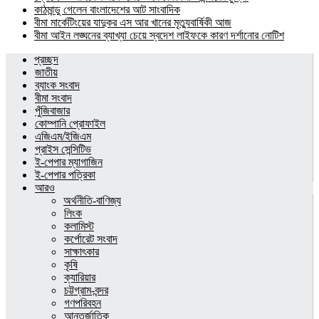
কাঠমান্ডু গেলেন বাংলাদেশের আট সাংবাদিক
বীমা মার্কেটিংয়ের যাদুকর এস আর খানের মৃত্যুবার্ষিকী আজ
বীমা আইন লঙ্ঘনের ব্যাখ্যা চেয়ে স্বদেশ লাইফকে কারণ দর্শানোর নোটিশ
প্রচ্ছদ
জাতীয়
ব্যাংক সংবাদ
বীমা সংবাদ
পুঁজিবাজার
কোম্পানি প্রোফাইল
এজিএম/ইজিএম
প্রাইস সেন্সিটিভ
ই-পেপার ম্যাগাজিন
ই-পেপার পত্রিকা
আরও
অর্থনীতি-বাণিজ্য
লিংক
কলামিস্ট
কর্পোরেট সংবাদ
সাক্ষাৎকার
কৃষি
ক্যারিয়ার
চট্টগ্রাম-বন্দর
গণপরিবহন
আন্তর্জাতিক