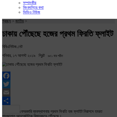
সম্পাদকীয়
কিংবদন্তির কথা
ভিডিও নিউজ
প্রচ্ছদ
>
জাতীয়
>
ঢাকায় পৌঁছেছে হজের প্রথম ফিরতি ফ্লাইট
বিবিএনিউজ.নেট
শনিবার, ১৭ আগস্ট ২০১৯
প্রিন্ট
৬৫১ বার পঠিত
Facebook
Twitter
Email
Share
বেসরকারি ব্যবস্থাপনায় প্রথম ফিরতি হজ ফ্লাইট নিরাপদে হযরত
শাহজালাল আন্তর্জাতিক বিমানবন্দরে পৌঁছেছে।