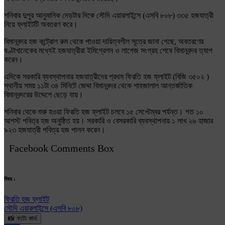
শনিবার দুপুর আনুমানিক দেড়টার দিকে সৌদি এয়ারলাইন্সে (এসবি ৮০৮) ৩৩৫ হজযাত্রী
নিয়ে ফ্লাইটটি অবতরণ করে।
বিমানবন্দর হজ কন্ট্রোল রুম থেকে পাওয়া দায়িত্বশীল সূত্রে জানা গেছে, অবতরণের
ঘণ্টাখানেকের মধ্যেই হজযাত্রীরা ইমিগ্রেশন ও লাগেজ সংগ্রহ শেষে বিমানবন্দর ত্যাগ
করেন।
এদিকে সরকারি ব্যবস্থাপনার হজযাত্রীদের প্রথম ফিরতি হজ ফ্লাইট (বিজি ৩৫০২ )
স্থানীয় সময় ১১টা ৩৪ মিনিটে জেদ্দা বিমানবন্দর থেকে শাহজালাল আন্তর্জাতিক
বিমানবন্দরের উদ্দেশে ছেড়ে যায়।
শনিবার থেকে শুরু হওয়া ফিরতি হজ ফ্লাইট চলবে ১৫ সেপ্টেম্বর পর্যন্ত। গত ১০
আগস্ট পবিত্র হজ অনুষ্ঠিত হয়। সরকারি ও বেসরকারি ব্যবস্থাপনায় ১ লাখ ২৬ হাজার
৯২৩ হজযাত্রী পবিত্র হজ পালন করেন।
Facebook Comments Box
বিষয় :
ফিরতি হজ ফ্লাইট
সৌদি এয়ারলাইন্সে (এসবি ৮০৮)
📸 ফটো কার্ড