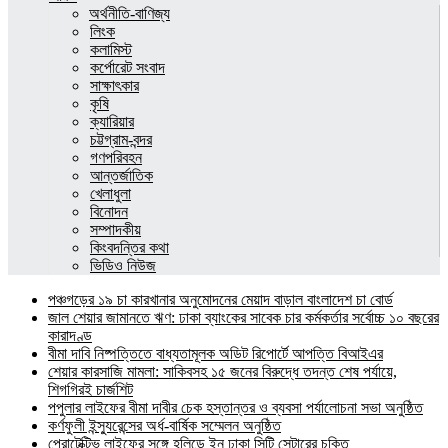
অর্থনীতি-বাণিজ্য
লিংক
কলামিস্ট
কর্পোরেট সংবাদ
সাক্ষাৎকার
কৃষি
ক্যারিয়ার
চট্টগ্রাম-বন্দর
গণপরিবহন
আন্তর্জাতিক
খেলাধুলা
বিনোদন
সম্পাদকীয়
কিংবদন্তির কথা
ভিডিও নিউজ
পঞ্চগড়ের ১৯ চা কারখানার অনুমোদনের মেয়াদ বাড়াল বাংলাদেশ চা বোর্ড
জাল শেয়ার জামানতে ঋণ: ঢাকা ব্যাংকের সাবেক চার কর্মকর্তার সর্বোচ্চ ১০ বছরের
কারাদণ্ড
বীমা দাবি নিষ্পত্তিতে বাধ্যতামূলক অডিট রিপোর্টে আপত্তি বিআইএর
শেয়ার কারসাজি মামলা: সাকিবসহ ১৫ জনের বিরুদ্ধে তদন্ত শেষ পর্যায়ে,
শিগগিরই চার্জশিট
পপুলার লাইফের বীমা দাবীর চেক হস্তান্তর ও ব্যবসা পর্যালোচনা সভা অনুষ্ঠিত
কর্ণফুলী ইন্স্যুরেন্সের অর্ধ-বার্ষিক সম্মেলন অনুষ্ঠিত
প্রোটেক্টিভ লাইফের সঙ্গে হলিডে ইন ঢাকা সিটি সেন্টারের চুক্তি