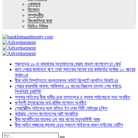
খেলাধুলা
বিনোদন
সম্পাদকীয়
কিংবদন্তির কথা
ভিডিও নিউজ
পঞ্চগড়ের ১৯ চা কারখানার অনুমোদনের মেয়াদ বাড়াল বাংলাদেশ চা বোর্ড
জাল শেয়ার জামানতে ঋণ: ঢাকা ব্যাংকের সাবেক চার কর্মকর্তার সর্বোচ্চ ১০ বছরের
কারাদণ্ড
বীমা দাবি নিষ্পত্তিতে বাধ্যতামূলক অডিট রিপোর্টে আপত্তি বিআইএর
শেয়ার কারসাজি মামলা: সাকিবসহ ১৫ জনের বিরুদ্ধে তদন্ত শেষ পর্যায়ে,
শিগগিরই চার্জশিট
পপুলার লাইফের বীমা দাবীর চেক হস্তান্তর ও ব্যবসা পর্যালোচনা সভা অনুষ্ঠিত
কর্ণফুলী ইন্স্যুরেন্সের অর্ধ-বার্ষিক সম্মেলন অনুষ্ঠিত
প্রোটেক্টিভ লাইফের সঙ্গে হলিডে ইন ঢাকা সিটি সেন্টারের চুক্তি
কাঠমান্ডু গেলেন বাংলাদেশের আট সাংবাদিক
বীমা মার্কেটিংয়ের যাদুকর এস আর খানের মৃত্যুবার্ষিকী আজ
বীমা আইন লঙ্ঘনের ব্যাখ্যা চেয়ে স্বদেশ লাইফকে কারণ দর্শানোর নোটিশ