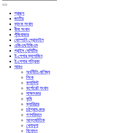
প্রচ্ছদ
জাতীয়
ব্যাংক সংবাদ
বীমা সংবাদ
পুঁজিবাজার
কোম্পানি প্রোফাইল
এজিএম/ইজিএম
প্রাইস সেন্সিটিভ
ই-পেপার ম্যাগাজিন
ই-পেপার পত্রিকা
আরও
অর্থনীতি-বাণিজ্য
লিংক
কলামিস্ট
কর্পোরেট সংবাদ
সাক্ষাৎকার
কৃষি
ক্যারিয়ার
চট্টগ্রাম-বন্দর
গণপরিবহন
আন্তর্জাতিক
খেলাধুলা
বিনোদন