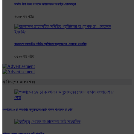
জাতীয় বীমা দিবস উপলক্ষে আইডিআরএ’র বর্ণাঢ্য শোভাযাত্রা
৪৩৬৮ বার পঠিত
বাংলাদেশ ডায়াবেটিক সমিতির প্রতিষ্ঠাতা অধ্যাপক ডা. মোহাম্মদ ইব্রাহিম
৩৫৮৯ বার পঠিত
এ বিভাগের আরও খবর
পঞ্চগড়ের ১৯ চা কারখানার অনুমোদনের মেয়াদ বাড়াল বাংলাদেশ চা বোর্ড
কাঠমান্ডু গেলেন বাংলাদেশের আট সাংবাদিক