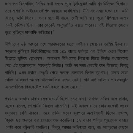
জানালেন বিস্তারিত, ‘সত্যি কথা বলতে পুরো টুর্নামেন্টেই আমি খুব চিন্তিত ছিলাম।
তবে মাশরাফি ভাইয়ের কৌশল ব্যবহার করেছিলাম। উনি সব সময় বলেন যে- আমি
জিতব, আমি জিতব। ওনার মনে কী থাকে, সেটা জানি না। পুরো বিপিএলে আমার
একই কৌশল ছিল। তার থেকেই অনুপ্রাণিত বলতে পারেন। এই শিরোপা জেতার
পুরো কৃতিত্ব মাশরাফি ভাইয়ের।’
বিপিএলের ৬ষ্ঠ আসরে এসে প্রথমবারের মতো ফাইনাল খেললেন তামিম ইকবাল।
শুক্রবার কুমিল্লা ভিক্টোরিয়ান্সের হয়ে ১৪১ রানের দুর্দান্ত এক ইনিংস খেলে শিরোপা
জিততে ভূমিকা রেখেছেন। অবশেষে বিপিএলের শিরোপা জিতে নির্ভার বাংলাদেশের
সেরা এই ব্যাটসম্যান, ‘অবশ্যই নির্ভার। আমি সব সময় চেয়েছি কাপ জিততে, কিন্তু
পারিনি। এমন ম্যাচে সেঞ্চুরি পেয়ে দলকে জেতানো বিশাল ব্যাপার। ঢাকার মতো
বোলিং আক্রমণ অনেক আন্তর্জাতিক দলেও নেই। তাই এই জায়গার পারফরম্যান্স
আন্তর্জাতিক ক্রিকেটে পারফর্ম করতে কাজে দেবে।’
প্রথম ৯ ওভারে ঢাকার স্কোরবোর্ডে ছিলো ১০২ রান। তখনও সাকিব আল হাসান,
আন্দ্রে রাসেল, পোলার্ডরা ক্রিজে নামেননি। এই অবস্থায় যে কোন দলেরই জয়ের
সম্ভাবনা বেশি থাকবে। তবে তামিম জয়ের ব্যাপারে আত্মবিশ্বাসী ছিলেন তখনও,
‘প্রথম ছয় ওভারে ওরা যেভাবে শুরু করেছিল। ১২ ওভার পর্যন্ত প্রত্যেক ওভারে
একটা করে বাউন্ডারি মারছিল। কিন্তু আমার অভিজ্ঞতা বলে, বড় সংগ্রহের পেছনে