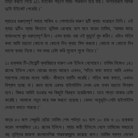
তাড়া করতে গিয়ে ২/১ উইকেট পড়লে ম্যাচ পরিবর্তন হয়ে যায়। ভাগ্যক্রমে আমরা
দুটো উইকেট পেয়েছি।’
ম্যাচের গুরুত্বপূর্ণ সময়ে সাকিব ও পোলার্ডের দারুণ দুটি ক্যাচ ধরেছেন তিনি। ‍ওই
ক্যাচ ‍দুটিও ম্যাচ জিততে ভূমিকা রেখেছে বলে মনে করেন তামিম, ‘আমার কাছে
ক্যাচগুলো খুব গুরুত্বপূর্ণ ছিল। এসব ক্যাচ ধরা ওই মুহূর্তে খুব কঠিন। এটাও সত্যি
কথা আমি হয়তো কোনো না কোনো দিন ক্যাচ মিস করবো। কোনো না কোনো দিন
ভালো ক্যাচ নিবো। সব সময় চেষ্টা করি সুযোগ লুফে নিতে।’
১১ ছক্কায় টি-টোয়েন্টি ক্যারিয়ারে দারুণ এক ইনিংস খেলেছেন। তামিম নিজেও ১৪১
রানের ইনিংস খেলে ঘোরের মধ্যে আছেন এখনও, ‘সত্যি কথা বলতে আমি এখনও
স্বপ্নের ঘোরের মধ্যে আছি- কীভাবে ব্যাটিং করেছি। সত্যি কথা বলতে, এখনও
বিশ্বাস হচ্ছে না। রুমে যাবো এরপর হাইলাইটস দেখব এবং তখন হয়তো বিশ্বাস
হবে। বিজয় আউট হওয়ার পর কিছুটা বিরক্ত হয়েছিলাম। তবে শান্ত থাকার চেষ্টা
করেছি। আমাকে নতুন করে শুরু করতে হয়েছে। কেমন অনুভূতি-সেটা হাইলাইটস
দেখলে বলতে পারবো।’
মাত্র ৫০ বলে সেঞ্চুরি ছোঁয়া তামিম শেষ পর্যন্ত ৬১ বলে ১০ চার ও ১১ ছক্কায়
করেন অপরাজিত ১৪১ রানের ইনিংস। ম্যাচ জয়ী ইনিংসে খেলে তামিমের সবচেয়ে
বড় তৃপ্তির জায়গা বাংলাদেশিরা পারফরম্যান্স করেছে বলে। তামিম স্বপ্ন দেখেন