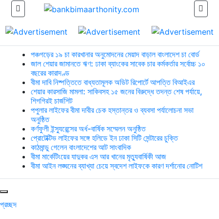
পঞ্চগড়ের ১৯ চা কারখানার অনুমোদনের মেয়াদ বাড়াল বাংলাদেশ চা বোর্ড
জাল শেয়ার জামানতে ঋণ: ঢাকা ব্যাংকের সাবেক চার কর্মকর্তার সর্বোচ্চ ১০
বছরের কারাদণ্ড
বীমা দাবি নিষ্পত্তিতে বাধ্যতামূলক অডিট রিপোর্টে আপত্তি বিআইএর
শেয়ার কারসাজি মামলা: সাকিবসহ ১৫ জনের বিরুদ্ধে তদন্ত শেষ পর্যায়ে,
শিগগিরই চার্জশিট
পপুলার লাইফের বীমা দাবীর চেক হস্তান্তর ও ব্যবসা পর্যালোচনা সভা
অনুষ্ঠিত
কর্ণফুলী ইন্স্যুরেন্সের অর্ধ-বার্ষিক সম্মেলন অনুষ্ঠিত
প্রোটেক্টিভ লাইফের সঙ্গে হলিডে ইন ঢাকা সিটি সেন্টারের চুক্তি
কাঠমান্ডু গেলেন বাংলাদেশের আট সাংবাদিক
বীমা মার্কেটিংয়ের যাদুকর এস আর খানের মৃত্যুবার্ষিকী আজ
বীমা আইন লঙ্ঘনের ব্যাখ্যা চেয়ে স্বদেশ লাইফকে কারণ দর্শানোর নোটিশ
প্রচ্ছদ