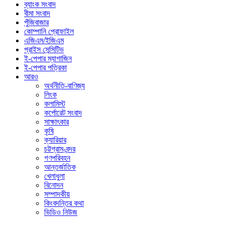
ব্যাংক সংবাদ
বীমা সংবাদ
পুঁজিবাজার
কোম্পানি প্রোফাইল
এজিএম/ইজিএম
প্রাইস সেন্সিটিভ
ই-পেপার ম্যাগাজিন
ই-পেপার পত্রিকা
আরও
অর্থনীতি-বাণিজ্য
লিংক
কলামিস্ট
কর্পোরেট সংবাদ
সাক্ষাৎকার
কৃষি
ক্যারিয়ার
চট্টগ্রাম-বন্দর
গণপরিবহন
আন্তর্জাতিক
খেলাধুলা
বিনোদন
সম্পাদকীয়
কিংবদন্তির কথা
ভিডিও নিউজ