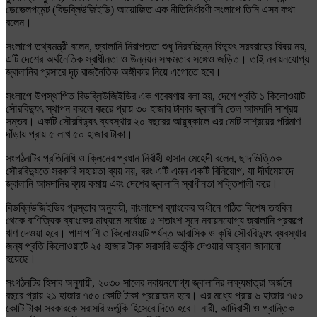
ডেভেলপমেন্ট (বিডব্লিউজিইডি) আয়োজিত এক নীতিনির্ধারণী সংলাপে তিনি এসব কথা
বলেন।
সংলাপে তথ্যমন্ত্রী বলেন, জ্বালানি নিরাপত্তা শুধু নিরবচ্ছিন্ন বিদ্যুৎ সরবরাহের বিষয় নয়,
এটি দেশের অর্থনৈতিক স্বাধীনতা ও উন্নয়ন সক্ষমতার সঙ্গেও জড়িত। তাই নবায়নযোগ্য
জ্বালানির প্রসারে দৃঢ় রাজনৈতিক অঙ্গীকার নিয়ে এগোতে হবে।
সংলাপে উপস্থাপিত বিডব্লিউজিইডির এক গবেষণায় বলা হয়, দেশে প্রতি ১ কিলোওয়াট
সৌরবিদ্যুৎ স্থাপন করলে বছরে প্রায় ৩০ হাজার টাকার জ্বালানি তেল আমদানি সাশ্রয়
সম্ভব। একটি সৌরবিদ্যুৎ ব্যবস্থার ২০ বছরের আয়ুষ্কালে এর মোট সাশ্রয়ের পরিমাণ
দাঁড়ায় প্রায় ৫ লাখ ৫০ হাজার টাকা।
সংগঠনটির প্রতিনিধি ও ক্লিনের প্রধান নির্বাহী হাসান মেহেদী বলেন, ছাদভিত্তিক
সৌরবিদ্যুতে সরকারি সহায়তা ব্যয় নয়, বরং এটি এমন একটি বিনিয়োগ, যা দীর্ঘমেয়াদে
জ্বালানি আমদানির ব্যয় কমায় এবং দেশের জ্বালানি স্বাধীনতা শক্তিশালী করে।
বিডব্লিউজিইডির প্রস্তাব অনুযায়ী, বাংলাদেশ ব্যাংকের অধীনে গঠিত বিশেষ তহবিল
থেকে বাণিজ্যিক ব্যাংকের মাধ্যমে সর্বোচ্চ ৫ শতাংশ সুদে নবায়নযোগ্য জ্বালানি প্রকল্পে
ঋণ দেওয়া হবে। পাশাপাশি ৩ কিলোওয়াট পর্যন্ত আবাসিক ও কৃষি সৌরবিদ্যুৎ ব্যবস্থার
জন্য প্রতি কিলোওয়াটে ২৫ হাজার টাকা সরাসরি ভর্তুকি দেওয়ার আহ্বান জানানো
হয়েছে।
সংগঠনটির হিসাব অনুযায়ী, ২০৩০ সালের নবায়নযোগ্য জ্বালানির লক্ষ্যমাত্রা অর্জনে
বছরে প্রায় ২১ হাজার ৭৫০ কোটি টাকা প্রয়োজন হবে। এর মধ্যে প্রায় ৬ হাজার ৭৫০
কোটি টাকা সরকারকে সরাসরি ভর্তুকি হিসেবে দিতে হবে। নারী, আদিবাসী ও প্রান্তিক