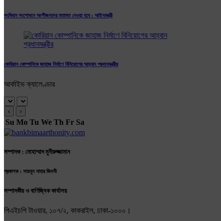
সংবিধান সংশোধনে অংশীজনদের মতামত নেওয়া হবে : আইনমন্ত্রী
কোরিয়ান কোম্পানিকে জাহাজ নির্মাণে বিনিয়োগের আহ্বান প্রধানমন্ত্রীর
আর্কাইভ ক্যালেণ্ডার
‹
›
Su
Mo
Tu
We
Th
Fr
Sa
সম্পাদক : মোহাম্মাদ মুনীরুজ্জামান
প্রকাশক : সায়মুন নাহার জিদনী
সম্পাদকীয় ও বাণিজ্যিক কার্যালয়
পিএইচপি টাওয়ার, ১০৭/২, কাকরাইল, ঢাকা-১০০০।