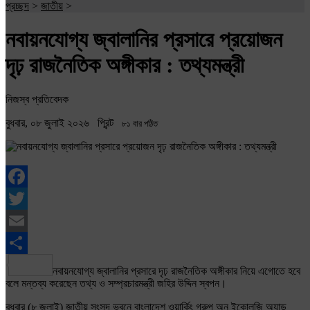
প্রচ্ছদ
>
জাতীয়
>
নবায়নযোগ্য জ্বালানির প্রসারে প্রয়োজন
দৃঢ় রাজনৈতিক অঙ্গীকার : তথ্যমন্ত্রী
নিজস্ব প্রতিবেদক
বুধবার, ০৮ জুলাই ২০২৬
প্রিন্ট
৮১ বার পঠিত
Facebook
Twitter
Email
Share
নবায়নযোগ্য জ্বালানির প্রসারে দৃঢ় রাজনৈতিক অঙ্গীকার নিয়ে এগোতে হবে
বলে মন্তব্য করেছেন তথ্য ও সম্প্রচারমন্ত্রী জহির উদ্দিন স্বপন।
বুধবার (৮ জুলাই) জাতীয় সংসদ ভবনে বাংলাদেশ ওয়ার্কিং গ্রুপ অন ইকোলজি অ্যান্ড