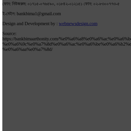
ফোন: নিউজরুম: ০১৭১৫-০৭৬৫৯০, ০১৮৪২-০১২১৫১ ফোন: ০২-৮৩০০৭৭৩-৫
ই-মেইল: bankbima1@gmail.com
Design and Development by :
webnewsdesign.com
Source:
https://bankbimaarthonity.com/%e0%a6%a8%e0%a6%ac%e0
%e0%a6%9c%e0%a7%8d%e0%a6%ac%e0%a6%be%e0%a6%b2%e
%e0%a6%aa%e0%a7%8d/