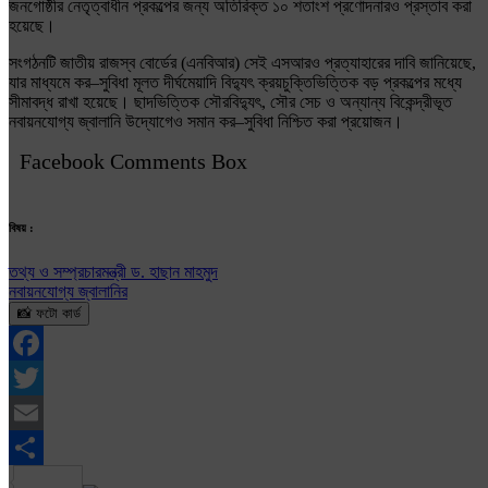
জনগোষ্ঠীর নেতৃত্বাধীন প্রকল্পের জন্য অতিরিক্ত ১০ শতাংশ প্রণোদনারও প্রস্তাব করা
হয়েছে।
সংগঠনটি জাতীয় রাজস্ব বোর্ডের (এনবিআর) সেই এসআরও প্রত্যাহারের দাবি জানিয়েছে,
যার মাধ্যমে কর–সুবিধা মূলত দীর্ঘমেয়াদি বিদ্যুৎ ক্রয়চুক্তিভিত্তিক বড় প্রকল্পের মধ্যে
সীমাবদ্ধ রাখা হয়েছে। ছাদভিত্তিক সৌরবিদ্যুৎ, সৌর সেচ ও অন্যান্য বিকেন্দ্রীভূত
নবায়নযোগ্য জ্বালানি উদ্যোগেও সমান কর–সুবিধা নিশ্চিত করা প্রয়োজন।
Facebook Comments Box
বিষয় :
তথ্য ও সম্প্রচারমন্ত্রী ড. হাছান মাহমুদ
নবায়নযোগ্য জ্বালানির
📸 ফটো কার্ড
Facebook
Twitter
Email
Share