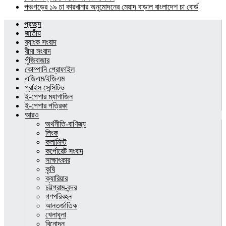
পঞ্চগড়ের ১৯ চা কারখানার অনুমোদনের মেয়াদ বাড়াল বাংলাদেশ চা বোর্ড
প্রচ্ছদ
জাতীয়
ব্যাংক সংবাদ
বীমা সংবাদ
পুঁজিবাজার
কোম্পানি প্রোফাইল
এজিএম/ইজিএম
প্রাইস সেন্সিটিভ
ই-পেপার ম্যাগাজিন
ই-পেপার পত্রিকা
আরও
অর্থনীতি-বাণিজ্য
লিংক
কলামিস্ট
কর্পোরেট সংবাদ
সাক্ষাৎকার
কৃষি
ক্যারিয়ার
চট্টগ্রাম-বন্দর
গণপরিবহন
আন্তর্জাতিক
খেলাধুলা
বিনোদন