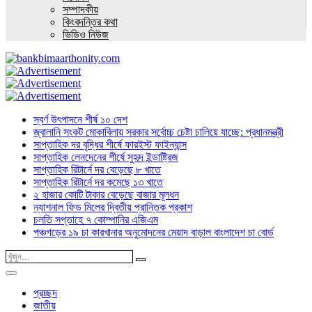
সম্পাদকীয়
কিংবদন্তির কথা
ভিডিও নিউজ
স্বর্ণ উৎপাদনে শীর্ষ ১০ দেশ
জ্বালানি সংকট মোকাবিলায় সরকার সর্বোচ্চ চেষ্টা চালিয়ে যাচ্ছে: প্রধানমন্ত্রী
সাপ্তাহিক দর বৃদ্ধির শীর্ষে ফারইস্ট ফাইন্যান্স
সাপ্তাহিক লেনদেনের শীর্ষে সুহৃদ ইন্ডাষ্ট্রিজ
সাপ্তাহিক রিটার্নে দর বেড়েছে ৮ খাতে
সাপ্তাহিক রিটার্নে দর কমেছে ১৩ খাতে
২ হাজার কোটি টাকার বেড়েছে বাজার মূলধন
ন্যাশনাল ফিড মিলের দ্বিতীয় প্রান্তিক প্রকাশ
চলতি সপ্তাহে ৭ কোম্পানির এজিএম
পঞ্চগড়ের ১৯ চা কারখানার অনুমোদনের মেয়াদ বাড়াল বাংলাদেশ চা বোর্ড
প্রচ্ছদ
জাতীয়