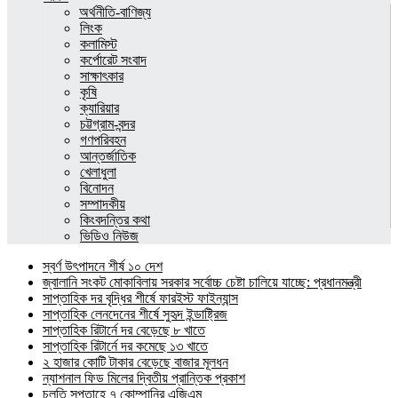
অর্থনীতি-বাণিজ্য
লিংক
কলামিস্ট
কর্পোরেট সংবাদ
সাক্ষাৎকার
কৃষি
ক্যারিয়ার
চট্টগ্রাম-বন্দর
গণপরিবহন
আন্তর্জাতিক
খেলাধুলা
বিনোদন
সম্পাদকীয়
কিংবদন্তির কথা
ভিডিও নিউজ
স্বর্ণ উৎপাদনে শীর্ষ ১০ দেশ
জ্বালানি সংকট মোকাবিলায় সরকার সর্বোচ্চ চেষ্টা চালিয়ে যাচ্ছে: প্রধানমন্ত্রী
সাপ্তাহিক দর বৃদ্ধির শীর্ষে ফারইস্ট ফাইন্যান্স
সাপ্তাহিক লেনদেনের শীর্ষে সুহৃদ ইন্ডাষ্ট্রিজ
সাপ্তাহিক রিটার্নে দর বেড়েছে ৮ খাতে
সাপ্তাহিক রিটার্নে দর কমেছে ১৩ খাতে
২ হাজার কোটি টাকার বেড়েছে বাজার মূলধন
ন্যাশনাল ফিড মিলের দ্বিতীয় প্রান্তিক প্রকাশ
চলতি সপ্তাহে ৭ কোম্পানির এজিএম