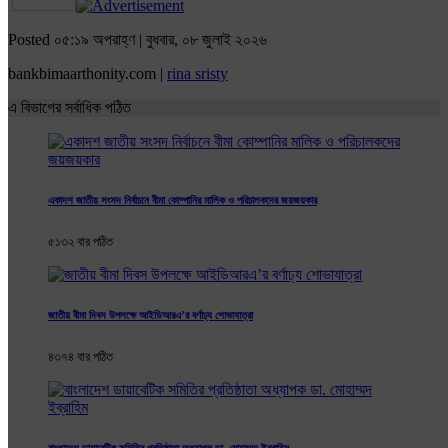
Posted ০৫:১৯ অপরাহ্ণ | বুধবার, ০৮ জুলাই ২০২৬
bankbimaarthonity.com |
rina sristy
এ বিভাগের সর্বাধিক পঠিত
একাদশ জাতীয় সংসদ নির্বাচনে বীমা কোম্পানির মালিক ও পরিচালকদের জয়জয়কার
৫১৩২ বার পঠিত
জাতীয় বীমা দিবস উপলক্ষে আইডিআরএ’র বর্ণাঢ্য শোভাযাত্রা
৪৩৭৪ বার পঠিত
বাংলাদেশ ডায়াবেটিক সমিতির প্রতিষ্ঠাতা অধ্যাপক ডা. মোহাম্মদ ইব্রাহিম