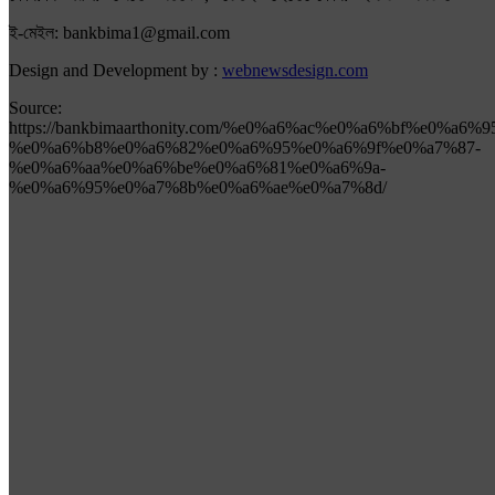
ই-মেইল: bankbima1@gmail.com
Design and Development by :
webnewsdesign.com
Source:
https://bankbimaarthonity.com/%e0%a6%ac%e0%a6%bf%e0
%e0%a6%b8%e0%a6%82%e0%a6%95%e0%a6%9f%e0%a7%87-
%e0%a6%aa%e0%a6%be%e0%a6%81%e0%a6%9a-
%e0%a6%95%e0%a7%8b%e0%a6%ae%e0%a7%8d/