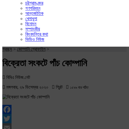
চট্টগ্রাম-বন্দর
গণপরিবহন
আন্তর্জাতিক
খেলাধুলা
বিনোদন
সম্পাদকীয়
কিংবদন্তির কথা
ভিডিও নিউজ
প্রচ্ছদ
>
কোম্পানি প্রোফাইল
>
বিক্রেতা সংকটে পাঁচ কোম্পানি
বিবিএ নিউজ.নেট
মঙ্গলবার, ২৯ ডিসেম্বর ২০২০
প্রিন্ট
১৫৯৯ বার পঠিত
Facebook
Twitter