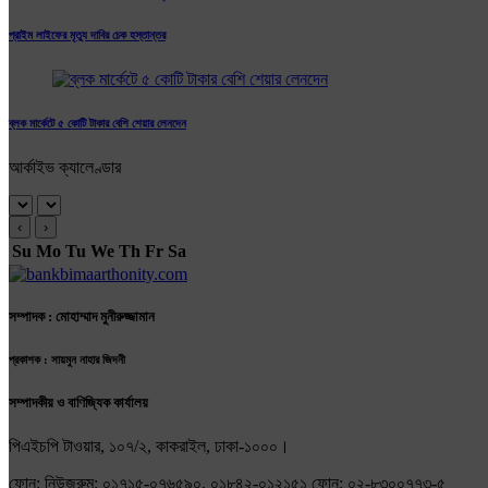
প্রাইম লাইফের মৃত্যু দাবির চেক হস্তান্তর
ব্লক মার্কেটে ৫ কোটি টাকার বেশি শেয়ার লেনদেন
আর্কাইভ ক্যালেণ্ডার
‹
›
Su
Mo
Tu
We
Th
Fr
Sa
সম্পাদক : মোহাম্মাদ মুনীরুজ্জামান
প্রকাশক : সায়মুন নাহার জিদনী
সম্পাদকীয় ও বাণিজ্যিক কার্যালয়
পিএইচপি টাওয়ার, ১০৭/২, কাকরাইল, ঢাকা-১০০০।
ফোন: নিউজরুম: ০১৭১৫-০৭৬৫৯০, ০১৮৪২-০১২১৫১ ফোন: ০২-৮৩০০৭৭৩-৫