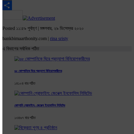
Email
Share
Posted ১১:৫৯ পূর্বাহ্ণ | মঙ্গলবার, ২৯ ডিসেম্বর ২০২০
bankbimaarthonity.com |
rina sristy
এ বিভাগের সর্বাধিক পঠিত
৬৮ কোম্পানিকে ঘিরে প্রত্যাশা বিনিয়োগকারীদের
১৪১০৪ বার পঠিত
কোম্পানি প্রোফাইল: জেনেক্স ইনফোসিস লিমিটেড
১৩৪৬৭ বার পঠিত