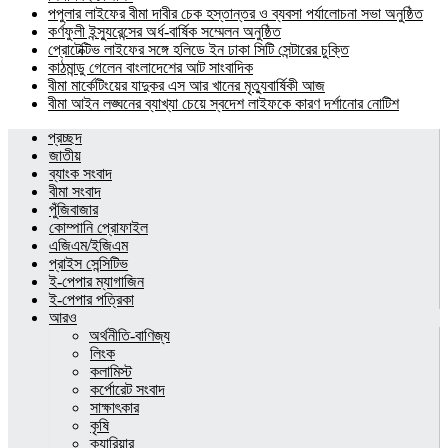
পপুলার লাইফের বীমা দাবীর চেক হস্তান্তর ও ব্যবসা পর্যালোচনা সভা অনুষ্ঠিত
কর্ণফুলী ইন্স্যুরেন্সের অর্ধ-বার্ষিক সম্মেলন অনুষ্ঠিত
প্রোটেক্টিভ লাইফের সঙ্গে হলিডে ইন ঢাকা সিটি সেন্টারের চুক্তি
কাঠমান্ডু গেলেন বাংলাদেশের আট সাংবাদিক
বীমা মার্কেটিংয়ের যাদুকর এস আর খানের মৃত্যুবার্ষিকী আজ
বীমা আইন লঙ্ঘনের ব্যাখ্যা চেয়ে স্বদেশ লাইফকে কারণ দর্শানোর নোটিশ
প্রচ্ছদ
জাতীয়
ব্যাংক সংবাদ
বীমা সংবাদ
পুঁজিবাজার
কোম্পানি প্রোফাইল
এজিএম/ইজিএম
প্রাইস সেন্সিটিভ
ই-পেপার ম্যাগাজিন
ই-পেপার পত্রিকা
আরও
অর্থনীতি-বাণিজ্য
লিংক
কলামিস্ট
কর্পোরেট সংবাদ
সাক্ষাৎকার
কৃষি
ক্যারিয়ার