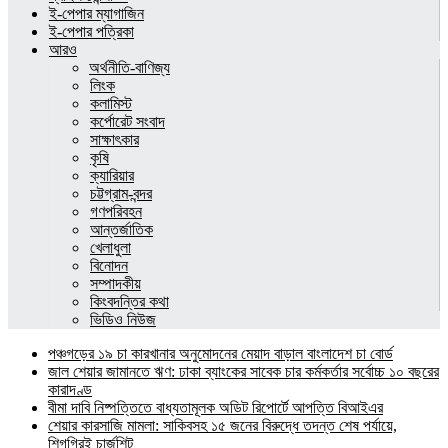
ই-পেপার ম্যাগাজিন
ই-পেপার পত্রিকা
আরও
অর্থনীতি-বাণিজ্য
লিংক
কলামিস্ট
কর্পোরেট সংবাদ
সাক্ষাৎকার
কৃষি
ক্যারিয়ার
চট্টগ্রাম-বন্দর
গণপরিবহন
আন্তর্জাতিক
খেলাধুলা
বিনোদন
সম্পাদকীয়
কিংবদন্তির কথা
ভিডিও নিউজ
পঞ্চগড়ের ১৯ চা কারখানার অনুমোদনের মেয়াদ বাড়াল বাংলাদেশ চা বোর্ড
জাল শেয়ার জামানতে ঋণ: ঢাকা ব্যাংকের সাবেক চার কর্মকর্তার সর্বোচ্চ ১০ বছরের
কারাদণ্ড
বীমা দাবি নিষ্পত্তিতে বাধ্যতামূলক অডিট রিপোর্টে আপত্তি বিআইএর
শেয়ার কারসাজি মামলা: সাকিবসহ ১৫ জনের বিরুদ্ধে তদন্ত শেষ পর্যায়ে,
শিগগিরই চার্জশিট