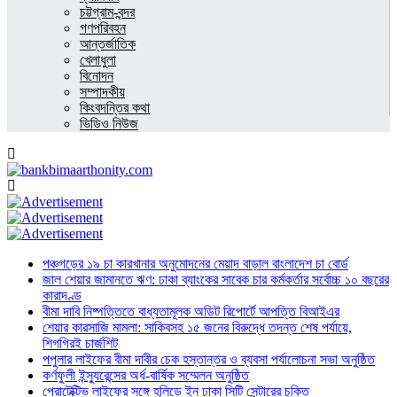
চট্টগ্রাম-বন্দর
গণপরিবহন
আন্তর্জাতিক
খেলাধুলা
বিনোদন
সম্পাদকীয়
কিংবদন্তির কথা
ভিডিও নিউজ
পঞ্চগড়ের ১৯ চা কারখানার অনুমোদনের মেয়াদ বাড়াল বাংলাদেশ চা বোর্ড
জাল শেয়ার জামানতে ঋণ: ঢাকা ব্যাংকের সাবেক চার কর্মকর্তার সর্বোচ্চ ১০ বছরের
কারাদণ্ড
বীমা দাবি নিষ্পত্তিতে বাধ্যতামূলক অডিট রিপোর্টে আপত্তি বিআইএর
শেয়ার কারসাজি মামলা: সাকিবসহ ১৫ জনের বিরুদ্ধে তদন্ত শেষ পর্যায়ে,
শিগগিরই চার্জশিট
পপুলার লাইফের বীমা দাবীর চেক হস্তান্তর ও ব্যবসা পর্যালোচনা সভা অনুষ্ঠিত
কর্ণফুলী ইন্স্যুরেন্সের অর্ধ-বার্ষিক সম্মেলন অনুষ্ঠিত
প্রোটেক্টিভ লাইফের সঙ্গে হলিডে ইন ঢাকা সিটি সেন্টারের চুক্তি