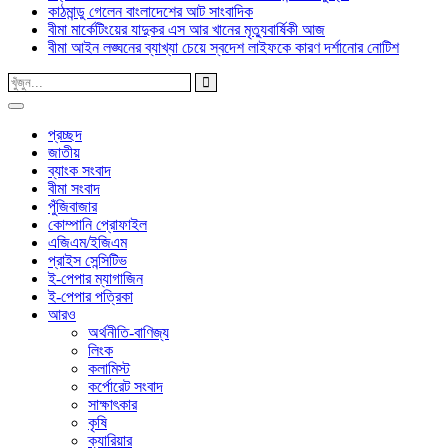
কাঠমান্ডু গেলেন বাংলাদেশের আট সাংবাদিক
বীমা মার্কেটিংয়ের যাদুকর এস আর খানের মৃত্যুবার্ষিকী আজ
বীমা আইন লঙ্ঘনের ব্যাখ্যা চেয়ে স্বদেশ লাইফকে কারণ দর্শানোর নোটিশ
প্রচ্ছদ
জাতীয়
ব্যাংক সংবাদ
বীমা সংবাদ
পুঁজিবাজার
কোম্পানি প্রোফাইল
এজিএম/ইজিএম
প্রাইস সেন্সিটিভ
ই-পেপার ম্যাগাজিন
ই-পেপার পত্রিকা
আরও
অর্থনীতি-বাণিজ্য
লিংক
কলামিস্ট
কর্পোরেট সংবাদ
সাক্ষাৎকার
কৃষি
ক্যারিয়ার