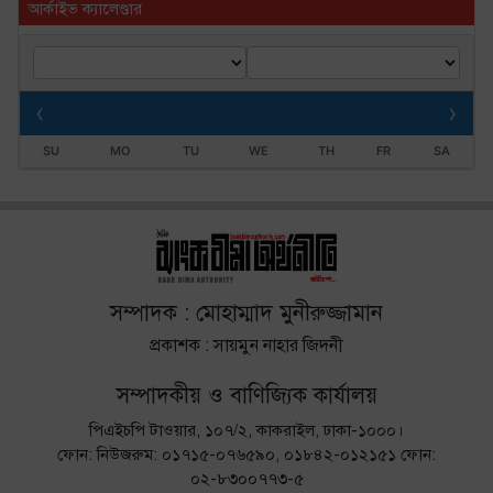
আর্কাইভ ক্যালেণ্ডার
‹
›
SU
MO
TU
WE
TH
FR
SA
সম্পাদক : মোহাম্মাদ মুনীরুজ্জামান
প্রকাশক : সায়মুন নাহার জিদনী
সম্পাদকীয় ও বাণিজ্যিক কার্যালয়
পিএইচপি টাওয়ার, ১০৭/২, কাকরাইল, ঢাকা-১০০০।
ফোন: নিউজরুম: ০১৭১৫-০৭৬৫৯০, ০১৮৪২-০১২১৫১ ফোন:
০২-৮৩০০৭৭৩-৫