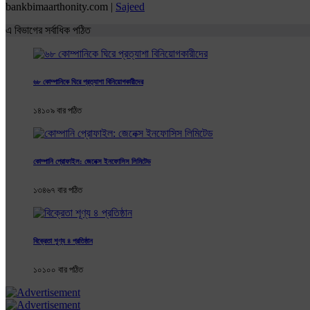
bankbimaarthonity.com |
Sajeed
এ বিভাগের সর্বাধিক পঠিত
৬৮ কোম্পানিকে ঘিরে প্রত্যাশা বিনিয়োগকারীদের
১৪১০৯ বার পঠিত
কোম্পানি প্রোফাইল: জেনেক্স ইনফোসিস লিমিটেড
১৩৪৬৭ বার পঠিত
বিক্রেতা শূণ্য ৪ প্রতিষ্ঠান
১০১০০ বার পঠিত