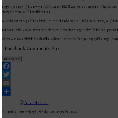
স্যান্ডোজের সঙ্গে চুক্তি সম্পর্কে বেক্সিমকো ফার্মাসিউটিক্যালসের ব্যবস্থাপনা পরিচালক
অবস্থানকে আরো শক্তিশালী করবে।
এ অর্জন দেশের ওষুধ শিল্পের বিকাশে গুণগত পরিবর্তন আনবে। তিনি আরো বলেন, এ চুক্তি
বেক্সিমকো ফার্মা ২০১৬ সালের আগস্টে বাংলাদেশের প্রথম ওষুধ কোম্পানি হিসেবে যুক্তরাষ
মার্কিন এফডিএর পাশাপাশি ইউরোপীয় ইউনিয়ন, কানাডাসহ বিশ্বের নেতৃস্থানীয় ওষুধ নিয়ন্ত্র
Facebook Comments Box
📸 ফটো কার্ড
Facebook
Twitter
Email
Share
Posted ০৭:৩৩ অপরাহ্ণ | শনিবার, ২৩ ফেব্রুয়ারি ২০১৯