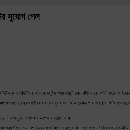
নির সুযোগ পেল
মাসিউটিক্যালস লিমিটেড। এ লক্ষে মসুইস ওষুধ জায়ান্ট নোভারটিসের কোম্পানি স্যান্ডোজ ইন
 কোম্পানি হিসেবে যুক্তরাষ্ট্রের বাজারে ওষুধ রফতানির অনুমোদন পায় তারা। দেশটির ফুড অ্যা
ে চূড়ান্ত অনুমোদন পাওয়ার অপেক্ষায় রয়েছে তারা।
 ওষুধ উৎপাদন ও বিপণনের স্বত্ব কিনে নিয়েছে তারা। সব মিলিয়ে মার্কিন বাজারে ১৪টি ও