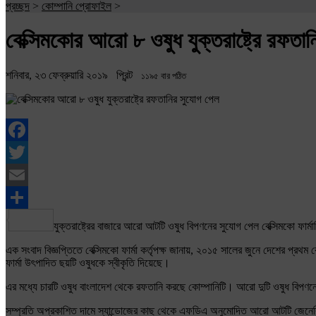
প্রচ্ছদ
>
কোম্পানি প্রোফাইল
>
বেক্সিমকোর আরো ৮ ওষুধ যুক্তরাষ্ট্রে রফতা
শনিবার, ২৩ ফেব্রুয়ারি ২০১৯
প্রিন্ট
১১৯৫ বার পঠিত
Facebook
Twitter
Email
Share
যুক্তরাষ্ট্রের বাজারে আরো আটটি ওষুধ বিপণনের সুযোগ পেল বেক্সিমকো ফার্
এক সংবাদ বিজ্ঞপ্তিতে বেক্সিমকো ফার্মা কর্তৃপক্ষ জানায়, ২০১৫ সালের জুনে দেশের প্রথম
ফার্মা উৎপাদিত ছয়টি ওষুধকে স্বীকৃতি দিয়েছে।
এর মধ্যে চারটি ওষুধ বাংলাদেশ থেকে রফতানি করছে কোম্পানিটি। আরো দুটি ওষুধ বিপণন
সম্প্রতি অপ্রকাশিত দামে স্যান্ডোজের কাছ থেকে এফডিএ অনুমোদিত আরো আটটি জেনেরিক