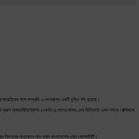
করপোরেটেডের সঙ্গে সম্প্রতি এ-সংক্রান্ত একটি চুক্তি সই হয়েছে।
ন্ড ড্রাগ অ্যাডমিনিস্ট্রেশন (এফডিএ) তাদের মানদণ্ডের ভিত্তিতে এখন পর্যন্ত বেক্সিমকো
ষুধ বিপণনের অনুমোদন লাভ করল বাংলাদেশের ওষুধ কোম্পানিটি।