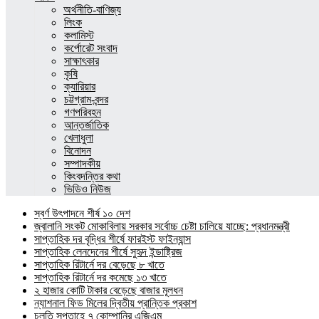
অর্থনীতি-বাণিজ্য
লিংক
কলামিস্ট
কর্পোরেট সংবাদ
সাক্ষাৎকার
কৃষি
ক্যারিয়ার
চট্টগ্রাম-বন্দর
গণপরিবহন
আন্তর্জাতিক
খেলাধুলা
বিনোদন
সম্পাদকীয়
কিংবদন্তির কথা
ভিডিও নিউজ
স্বর্ণ উৎপাদনে শীর্ষ ১০ দেশ
জ্বালানি সংকট মোকাবিলায় সরকার সর্বোচ্চ চেষ্টা চালিয়ে যাচ্ছে: প্রধানমন্ত্রী
সাপ্তাহিক দর বৃদ্ধির শীর্ষে ফারইস্ট ফাইন্যান্স
সাপ্তাহিক লেনদেনের শীর্ষে সুহৃদ ইন্ডাষ্ট্রিজ
সাপ্তাহিক রিটার্নে দর বেড়েছে ৮ খাতে
সাপ্তাহিক রিটার্নে দর কমেছে ১৩ খাতে
২ হাজার কোটি টাকার বেড়েছে বাজার মূলধন
ন্যাশনাল ফিড মিলের দ্বিতীয় প্রান্তিক প্রকাশ
চলতি সপ্তাহে ৭ কোম্পানির এজিএম