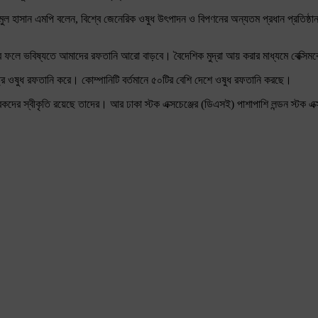
 নাজমুল হাসান এমপি বলেন, বিশ্বে জেনেরিক ওষুধ উৎপাদন ও বিপণনের অন্যতম প্রধান প্রতিষ্ঠা
র ফলে ভবিষ্যতে আমাদের রফতানি আরো বাড়বে। বৈদেশিক মুদ্রা আয় করার মাধ্যমে বেক্সিমকো 
্ট্রে ওষুধ রফতানি করে। কোম্পানিটি বর্তমানে ৫০টির বেশি দেশে ওষুধ রফতানি করছে।
কদের স্বীকৃতি রয়েছে তাদের। আর ঢাকা স্টক এক্সচেঞ্জের (ডিএসই) পাশাপাশি লন্ডন স্টক এক্স