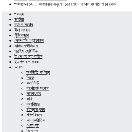
পঞ্চগড়ের ১৯ চা কারখানার অনুমোদনের মেয়াদ বাড়াল বাংলাদেশ চা বোর্ড
প্রচ্ছদ
জাতীয়
ব্যাংক সংবাদ
বীমা সংবাদ
পুঁজিবাজার
কোম্পানি প্রোফাইল
এজিএম/ইজিএম
প্রাইস সেন্সিটিভ
ই-পেপার ম্যাগাজিন
ই-পেপার পত্রিকা
আরও
অর্থনীতি-বাণিজ্য
লিংক
কলামিস্ট
কর্পোরেট সংবাদ
সাক্ষাৎকার
কৃষি
ক্যারিয়ার
চট্টগ্রাম-বন্দর
গণপরিবহন
আন্তর্জাতিক
খেলাধুলা
বিনোদন