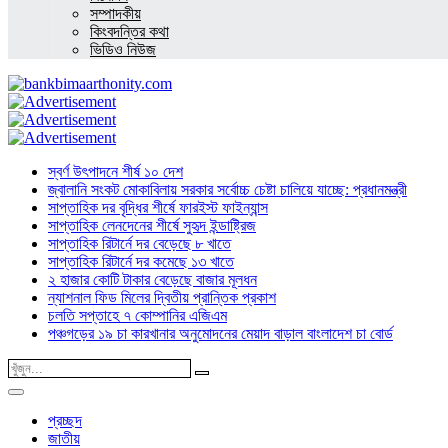
সম্পাদকীয়
কিংবদন্তির কথা
ভিডিও নিউজ
স্বর্ণ উৎপাদনে শীর্ষ ১০ দেশ
জ্বালানি সংকট মোকাবিলায় সরকার সর্বোচ্চ চেষ্টা চালিয়ে যাচ্ছে: প্রধানমন্ত্রী
সাপ্তাহিক দর বৃদ্ধির শীর্ষে ফারইস্ট ফাইন্যান্স
সাপ্তাহিক লেনদেনের শীর্ষে সুহৃদ ইন্ডাষ্ট্রিজ
সাপ্তাহিক রিটার্নে দর বেড়েছে ৮ খাতে
সাপ্তাহিক রিটার্নে দর কমেছে ১৩ খাতে
২ হাজার কোটি টাকার বেড়েছে বাজার মূলধন
ন্যাশনাল ফিড মিলের দ্বিতীয় প্রান্তিক প্রকাশ
চলতি সপ্তাহে ৭ কোম্পানির এজিএম
পঞ্চগড়ের ১৯ চা কারখানার অনুমোদনের মেয়াদ বাড়াল বাংলাদেশ চা বোর্ড
প্রচ্ছদ
জাতীয়