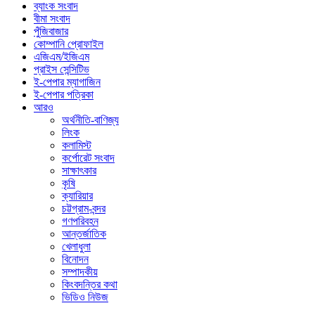
ব্যাংক সংবাদ
বীমা সংবাদ
পুঁজিবাজার
কোম্পানি প্রোফাইল
এজিএম/ইজিএম
প্রাইস সেন্সিটিভ
ই-পেপার ম্যাগাজিন
ই-পেপার পত্রিকা
আরও
অর্থনীতি-বাণিজ্য
লিংক
কলামিস্ট
কর্পোরেট সংবাদ
সাক্ষাৎকার
কৃষি
ক্যারিয়ার
চট্টগ্রাম-বন্দর
গণপরিবহন
আন্তর্জাতিক
খেলাধুলা
বিনোদন
সম্পাদকীয়
কিংবদন্তির কথা
ভিডিও নিউজ