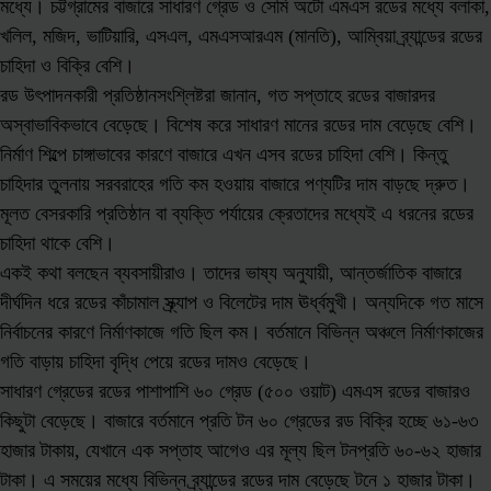
মধ্যে। চট্টগ্রামের বাজারে সাধারণ গ্রেড ও সেমি অটো এমএস রডের মধ্যে বলাকা,
খলিল, মজিদ, ভাটিয়ারি, এসএল, এমএসআরএম (মানতি), আম্বিয়া ব্র্যান্ডের রডের
চাহিদা ও বিক্রি বেশি।
রড উৎপাদনকারী প্রতিষ্ঠানসংশ্লিষ্টরা জানান, গত সপ্তাহে রডের বাজারদর
অস্বাভাবিকভাবে বেড়েছে। বিশেষ করে সাধারণ মানের রডের দাম বেড়েছে বেশি।
নির্মাণ শিল্পে চাঙ্গাভাবের কারণে বাজারে এখন এসব রডের চাহিদা বেশি। কিন্তু
চাহিদার তুলনায় সরবরাহের গতি কম হওয়ায় বাজারে পণ্যটির দাম বাড়ছে দ্রুত।
মূলত বেসরকারি প্রতিষ্ঠান বা ব্যক্তি পর্যায়ের ক্রেতাদের মধ্যেই এ ধরনের রডের
চাহিদা থাকে বেশি।
একই কথা বলছেন ব্যবসায়ীরাও। তাদের ভাষ্য অনুযায়ী, আন্তর্জাতিক বাজারে
দীর্ঘদিন ধরে রডের কাঁচামাল স্ক্র্যাপ ও বিলেটের দাম ঊর্ধ্বমুখী। অন্যদিকে গত মাসে
নির্বাচনের কারণে নির্মাণকাজে গতি ছিল কম। বর্তমানে বিভিন্ন অঞ্চলে নির্মাণকাজের
গতি বাড়ায় চাহিদা বৃদ্ধি পেয়ে রডের দামও বেড়েছে।
সাধারণ গ্রেডের রডের পাশাপাশি ৬০ গ্রেড (৫০০ ওয়াট) এমএস রডের বাজারও
কিছুটা বেড়েছে। বাজারে বর্তমানে প্রতি টন ৬০ গ্রেডের রড বিক্রি হচ্ছে ৬১-৬৩
হাজার টাকায়, যেখানে এক সপ্তাহ আগেও এর মূল্য ছিল টনপ্রতি ৬০-৬২ হাজার
টাকা। এ সময়ের মধ্যে বিভিন্ন ব্র্যান্ডের রডের দাম বেড়েছে টনে ১ হাজার টাকা।