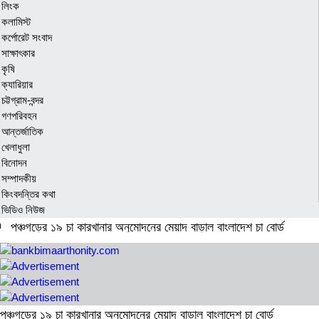
লিংক
কলামিস্ট
কর্পোরেট সংবাদ
সাক্ষাৎকার
কৃষি
ক্যারিয়ার
চট্টগ্রাম-বন্দর
গণপরিবহন
আন্তর্জাতিক
খেলাধুলা
বিনোদন
সম্পাদকীয়
কিংবদন্তির কথা
ভিডিও নিউজ
পঞ্চগড়ের ১৯ চা কারখানার অনুমোদনের মেয়াদ বাড়াল বাংলাদেশ চা বোর্ড
জাল শেয়ার জামানতে ঋণ: ঢাকা ব্যাংকের সাবেক চার কর্মকর্তার সর্বোচ্চ ১০
বছরের কারাদণ্ড
বীমা দাবি নিষ্পত্তিতে বাধ্যতামূলক অডিট রিপোর্টে আপত্তি বিআইএর
পঞ্চগড়ের ১৯ চা কারখানার অনুমোদনের মেয়াদ বাড়াল বাংলাদেশ চা বোর্ড