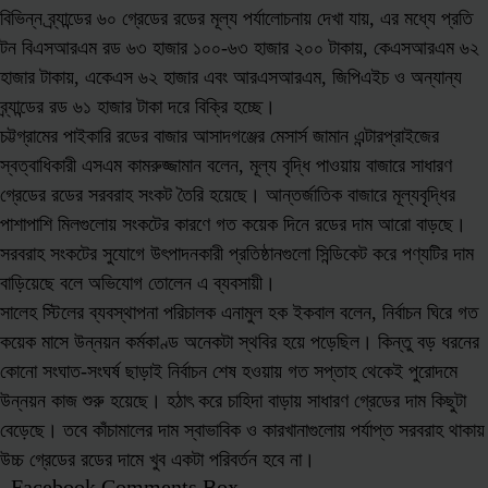
বিভিন্ন ব্র্যান্ডের ৬০ গ্রেডের রডের মূল্য পর্যালোচনায় দেখা যায়, এর মধ্যে প্রতি
টন বিএসআরএম রড ৬৩ হাজার ১০০-৬৩ হাজার ২০০ টাকায়, কেএসআরএম ৬২
হাজার টাকায়, একেএস ৬২ হাজার এবং আরএসআরএম, জিপিএইচ ও অন্যান্য
ব্র্যান্ডের রড ৬১ হাজার টাকা দরে বিক্রি হচ্ছে।
চট্টগ্রামের পাইকারি রডের বাজার আসাদগঞ্জের মেসার্স জামান এন্টারপ্রাইজের
স্বত্বাধিকারী এসএম কামরুজ্জামান বলেন, মূল্য বৃদ্ধি পাওয়ায় বাজারে সাধারণ
গ্রেডের রডের সরবরাহ সংকট তৈরি হয়েছে। আন্তর্জাতিক বাজারে মূল্যবৃদ্ধির
পাশাপাশি মিলগুলোয় সংকটের কারণে গত কয়েক দিনে রডের দাম আরো বাড়ছে।
সরবরাহ সংকটের সুযোগে উৎপাদনকারী প্রতিষ্ঠানগুলো সিন্ডিকেট করে পণ্যটির দাম
বাড়িয়েছে বলে অভিযোগ তোলেন এ ব্যবসায়ী।
সালেহ স্টিলের ব্যবস্থাপনা পরিচালক এনামুল হক ইকবাল বলেন, নির্বাচন ঘিরে গত
কয়েক মাসে উন্নয়ন কর্মকাণ্ড অনেকটা স্থবির হয়ে পড়েছিল। কিন্তু বড় ধরনের
কোনো সংঘাত-সংঘর্ষ ছাড়াই নির্বাচন শেষ হওয়ায় গত সপ্তাহ থেকেই পুরোদমে
উন্নয়ন কাজ শুরু হয়েছে। হঠাৎ করে চাহিদা বাড়ায় সাধারণ গ্রেডের দাম কিছুটা
বেড়েছে। তবে কাঁচামালের দাম স্বাভাবিক ও কারখানাগুলোয় পর্যাপ্ত সরবরাহ থাকায়
উচ্চ গ্রেডের রডের দামে খুব একটা পরিবর্তন হবে না।
Facebook Comments Box