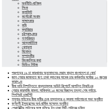
অর্থনীতি-বাণিজ্য
লিংক
কলামিস্ট
কর্পোরেট সংবাদ
সাক্ষাৎকার
কৃষি
ক্যারিয়ার
চট্টগ্রাম-বন্দর
গণপরিবহন
আন্তর্জাতিক
খেলাধুলা
বিনোদন
সম্পাদকীয়
কিংবদন্তির কথা
ভিডিও নিউজ
পঞ্চগড়ের ১৯ চা কারখানার অনুমোদনের মেয়াদ বাড়াল বাংলাদেশ চা বোর্ড
জাল শেয়ার জামানতে ঋণ: ঢাকা ব্যাংকের সাবেক চার কর্মকর্তার সর্বোচ্চ ১০ বছরের
কারাদণ্ড
বীমা দাবি নিষ্পত্তিতে বাধ্যতামূলক অডিট রিপোর্টে আপত্তি বিআইএর
শেয়ার কারসাজি মামলা: সাকিবসহ ১৫ জনের বিরুদ্ধে তদন্ত শেষ পর্যায়ে,
শিগগিরই চার্জশিট
পপুলার লাইফের বীমা দাবীর চেক হস্তান্তর ও ব্যবসা পর্যালোচনা সভা অনুষ্ঠিত
কর্ণফুলী ইন্স্যুরেন্সের অর্ধ-বার্ষিক সম্মেলন অনুষ্ঠিত
প্রোটেক্টিভ লাইফের সঙ্গে হলিডে ইন ঢাকা সিটি সেন্টারের চুক্তি