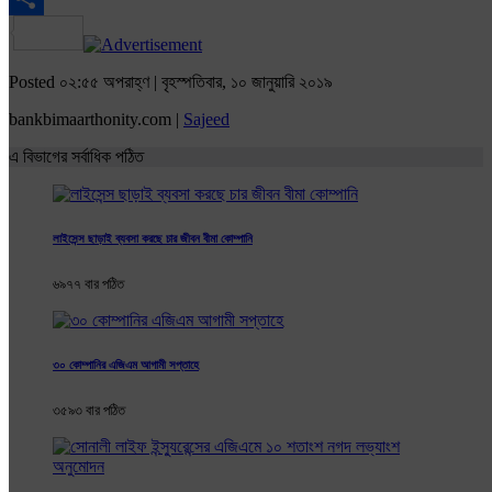
Share
Posted ০২:৫৫ অপরাহ্ণ | বৃহস্পতিবার, ১০ জানুয়ারি ২০১৯
bankbimaarthonity.com |
Sajeed
এ বিভাগের সর্বাধিক পঠিত
লাইসেন্স ছাড়াই ব্যবসা করছে চার জীবন বীমা কোম্পানি
৬৯৭৭ বার পঠিত
৩০ কোম্পানির এজিএম আগামী সপ্তাহে
৩৫৯৩ বার পঠিত