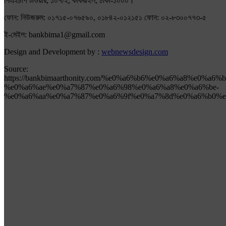
পিএইচপি টাওয়ার, ১০৭/২, কাকরাইল, ঢাকা-১০০০।
ফোন: নিউজরুম: ০১৭১৫-০৭৬৫৯০, ০১৮৪২-০১২১৫১ ফোন: ০২-৮৩০০৭৭৩-৫
ই-মেইল: bankbima1@gmail.com
Design and Development by :
webnewsdesign.com
Source:
https://bankbimaarthonity.com/%e0%a6%b6%e0%a6%a8%e0%a
%e0%a6%ae%e0%a7%87%e0%a6%98%e0%a6%a8%e0%a6%be-
%e0%a6%aa%e0%a7%87%e0%a6%9f%e0%a7%8d%e0%a6%b0%e