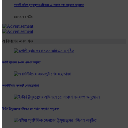
সোনালী লাইফ ইন্স্যুরেন্সের এজিএমে ১০ শতাংশ নগদ লভ্যাংশ অনুমোদন
৩৩৭৯ বার পঠিত
এ বিভাগের আরও খবর
রূপালী ব্যাংকের ৪০তম এজিএম অনুষ্ঠিত
জবাবদিহিতায় অসন্তুষ্ট শেয়ারহোল্ডাররা
ইস্টার্ন ইন্স্যুরেন্সের এজিএমে ১৫ শতাংশ লভ্যাংশ অনুমোদন