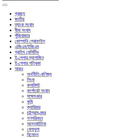
প্রচ্ছদ
জাতীয়
ব্যাংক সংবাদ
বীমা সংবাদ
পুঁজিবাজার
কোম্পানি প্রোফাইল
এজিএম/ইজিএম
প্রাইস সেন্সিটিভ
ই-পেপার ম্যাগাজিন
ই-পেপার পত্রিকা
আরও
অর্থনীতি-বাণিজ্য
লিংক
কলামিস্ট
কর্পোরেট সংবাদ
সাক্ষাৎকার
কৃষি
ক্যারিয়ার
চট্টগ্রাম-বন্দর
গণপরিবহন
আন্তর্জাতিক
খেলাধুলা
বিনোদন