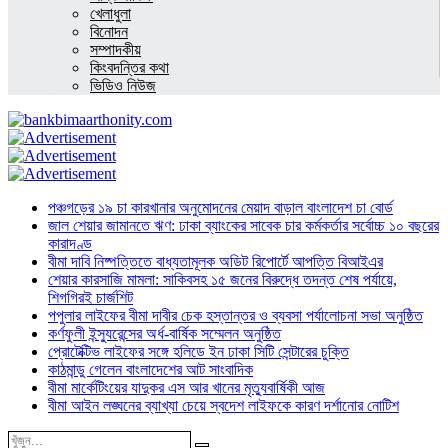
খেলাধুলা
বিনোদন
সম্পাদকীয়
কিংবদন্তির কথা
ভিডিও নিউজ
পঞ্চগড়ের ১৯ চা কারখানার অনুমোদনের মেয়াদ বাড়াল বাংলাদেশ চা বোর্ড
জাল শেয়ার জামানতে ঋণ: ঢাকা ব্যাংকের সাবেক চার কর্মকর্তার সর্বোচ্চ ১০ বছরের
কারাদণ্ড
বীমা দাবি নিষ্পত্তিতে বাধ্যতামূলক অডিট রিপোর্টে আপত্তি বিআইএর
শেয়ার কারসাজি মামলা: সাকিবসহ ১৫ জনের বিরুদ্ধে তদন্ত শেষ পর্যায়ে,
শিগগিরই চার্জশিট
পপুলার লাইফের বীমা দাবীর চেক হস্তান্তর ও ব্যবসা পর্যালোচনা সভা অনুষ্ঠিত
কর্ণফুলী ইন্স্যুরেন্সের অর্ধ-বার্ষিক সম্মেলন অনুষ্ঠিত
প্রোটেক্টিভ লাইফের সঙ্গে হলিডে ইন ঢাকা সিটি সেন্টারের চুক্তি
কাঠমান্ডু গেলেন বাংলাদেশের আট সাংবাদিক
বীমা মার্কেটিংয়ের যাদুকর এস আর খানের মৃত্যুবার্ষিকী আজ
বীমা আইন লঙ্ঘনের ব্যাখ্যা চেয়ে স্বদেশ লাইফকে কারণ দর্শানোর নোটিশ