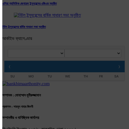
এশিয়া প্যাসিফিক জেনারেল ইন্স্যুরেন্সের এজিএম অনুষ্ঠিত
নিটল ইন্স্যুরেন্সের বার্ষিক সাধারণ সভা অনুষ্ঠিত
আর্কাইভ ক্যালেণ্ডার
‹
›
SU
MO
TU
WE
TH
FR
SA
সম্পাদক : মোহাম্মাদ মুনীরুজ্জামান
প্রকাশক : সায়মুন নাহার জিদনী
সম্পাদকীয় ও বাণিজ্যিক কার্যালয়