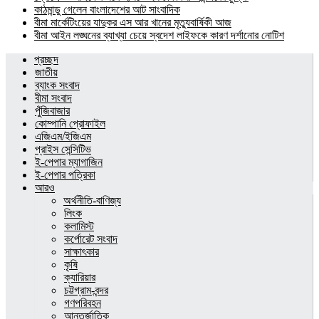
কাঠমান্ডু গেলেন বাংলাদেশের আট সাংবাদিক
বীমা মার্কেটিংয়ের যাদুকর এস আর খানের মৃত্যুবার্ষিকী আজ
বীমা আইন লঙ্ঘনের ব্যাখ্যা চেয়ে স্বদেশ লাইফকে কারণ দর্শানোর নোটিশ
প্রচ্ছদ
জাতীয়
ব্যাংক সংবাদ
বীমা সংবাদ
পুঁজিবাজার
কোম্পানি প্রোফাইল
এজিএম/ইজিএম
প্রাইস সেন্সিটিভ
ই-পেপার ম্যাগাজিন
ই-পেপার পত্রিকা
আরও
অর্থনীতি-বাণিজ্য
লিংক
কলামিস্ট
কর্পোরেট সংবাদ
সাক্ষাৎকার
কৃষি
ক্যারিয়ার
চট্টগ্রাম-বন্দর
গণপরিবহন
আন্তর্জাতিক