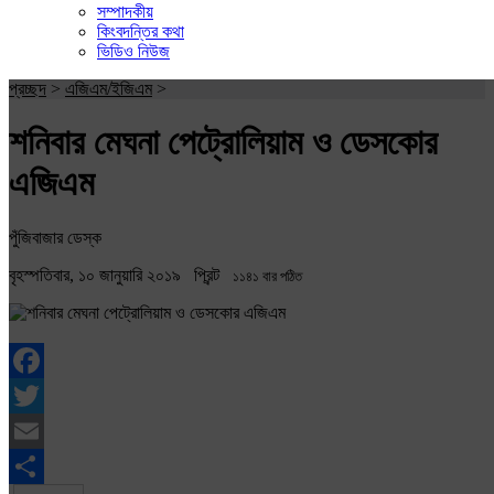
সম্পাদকীয়
কিংবদন্তির কথা
ভিডিও নিউজ
প্রচ্ছদ
>
এজিএম/ইজিএম
>
শনিবার মেঘনা পেট্রোলিয়াম ও ডেসকোর
এজিএম
পুঁজিবাজার ডেস্ক
বৃহস্পতিবার, ১০ জানুয়ারি ২০১৯
প্রিন্ট
১১৪১ বার পঠিত
Facebook
Twitter
Email