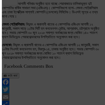
Share
আগামী শনিবার অনুষ্ঠিত হতে যাচ্ছে শেয়াবাজারে তালিকাভুক্ত দুই
কোম্পানির বার্ষিক সাধারণ সভা (এজিএম)। কোম্পানিগুলো হলো- মেঘনা পেট্রোলিয়াম
এবং ঢাকা ইলেক্ট্রিক সাপ্লাই কোম্পানি (ডেসকো) লিমিটেড। ডিএসই সূত্রে এ তথ্য
জানা গেছে।
মেঘনা পেট্রোলিয়াম:
বিদ্যুৎ ও জ্বালানী খাতের এ কোম্পানির এজিএম আগামী ১২
জানুয়ারী, সকাল সাড়ে ১১টায় সিটি হল কনভেনশন সেন্টার, আগ্রাবাদ, চট্টগ্রামে অনুষ্ঠিত
হবে। সভায় কোম্পানি ৩০ জুন ২০১৮ সমাপ্ত অর্থবছরের জন্য ঘোষিত ১৪০ শতাংশ
ক্যাশ ডিভিডেন্ড শেয়ারহোল্ডারদের উপস্থিতিতে অনুমোদন করা হবে।
ডেসকো:
বিদ্যুৎ ও জ্বালানী খাতের এ কোম্পানির এজিএম আগামী ১২ জানুয়ারী, সকাল
১০টায় পিএসই কনভেনশন হল, মিরপুর-১৪, ঢাকায় অনুষ্ঠিত হবে। সভায় কোম্পানি ৩০
জুন ২০১৮ সমাপ্ত অর্থবছরের জন্য ঘোষিত ১০ শতাংশ ক্যাশ ডিভিডেন্ড
শেয়ারহোল্ডারদের উপস্থিতিতে অনুমোদন করা হবে।
Facebook Comments Box
📸 ফটো কার্ড
Facebook
Twitter
Email