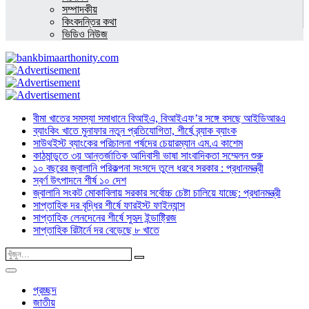
সম্পাদকীয়
কিংবদন্তির কথা
ভিডিও নিউজ
বীমা খাতের সমস্যা সমাধানে বিআইএ, বিআইএফ’র সঙ্গে বসছে আইডিআরএ
ব্যাংকিং খাতে মুনাফার নতুন প্রতিযোগিতা, শীর্ষে ব্র্যাক ব্যাংক
সাউথইস্ট ব্যাংকের পরিচালনা পর্ষদের চেয়ারম্যান এম.এ কাশেম
কাঠমান্ডুতে ৩য় আন্তর্জাতিক আদিবাসী ভাষা সাংবাদিকতা সম্মেলন শুরু
১০ বছরের জ্বালানি পরিকল্পনা সংসদে তুলে ধরবে সরকার : প্রধানমন্ত্রী
স্বর্ণ উৎপাদনে শীর্ষ ১০ দেশ
জ্বালানি সংকট মোকাবিলায় সরকার সর্বোচ্চ চেষ্টা চালিয়ে যাচ্ছে: প্রধানমন্ত্রী
সাপ্তাহিক দর বৃদ্ধির শীর্ষে ফারইস্ট ফাইন্যান্স
সাপ্তাহিক লেনদেনের শীর্ষে সুহৃদ ইন্ডাষ্ট্রিজ
সাপ্তাহিক রিটার্নে দর বেড়েছে ৮ খাতে
প্রচ্ছদ
জাতীয়