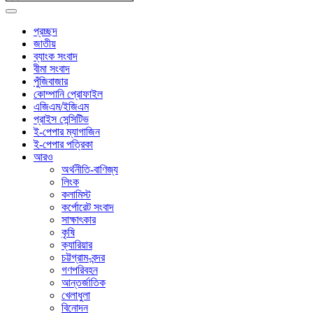
প্রচ্ছদ
জাতীয়
ব্যাংক সংবাদ
বীমা সংবাদ
পুঁজিবাজার
কোম্পানি প্রোফাইল
এজিএম/ইজিএম
প্রাইস সেন্সিটিভ
ই-পেপার ম্যাগাজিন
ই-পেপার পত্রিকা
আরও
অর্থনীতি-বাণিজ্য
লিংক
কলামিস্ট
কর্পোরেট সংবাদ
সাক্ষাৎকার
কৃষি
ক্যারিয়ার
চট্টগ্রাম-বন্দর
গণপরিবহন
আন্তর্জাতিক
খেলাধুলা
বিনোদন