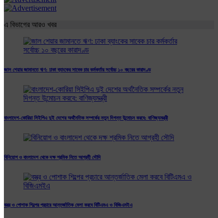
এ বিভাগের আরও খবর
জাল শেয়ার জামানতে ঋণ: ঢাকা ব্যাংকের সাবেক চার কর্মকর্তার সর্বোচ্চ ১০ বছরের কারাদণ্ড
বাংলাদেশ-কোরিয়া সিইপিএ দুই দেশের অর্থনৈতিক সম্পর্কের নতুন দিগন্ত উন্মোচন করবে: বাণিজ্যমন্ত্রী
বিনিয়োগ ও বাংলাদেশ থেকে দক্ষ শ্রমিক নিতে আগ্রহী সৌদি
বস্ত্র ও পোশাক শিল্পের প্রচারে আন্তর্জাতিক মেলা করবে বিটিএমএ ও বিজিএমইএ