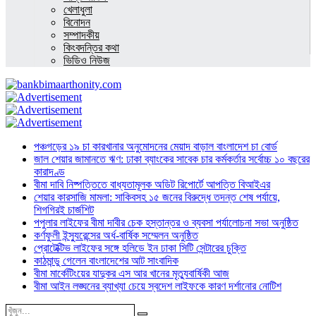
খেলাধুলা
বিনোদন
সম্পাদকীয়
কিংবদন্তির কথা
ভিডিও নিউজ
পঞ্চগড়ের ১৯ চা কারখানার অনুমোদনের মেয়াদ বাড়াল বাংলাদেশ চা বোর্ড
জাল শেয়ার জামানতে ঋণ: ঢাকা ব্যাংকের সাবেক চার কর্মকর্তার সর্বোচ্চ ১০ বছরের
কারাদণ্ড
বীমা দাবি নিষ্পত্তিতে বাধ্যতামূলক অডিট রিপোর্টে আপত্তি বিআইএর
শেয়ার কারসাজি মামলা: সাকিবসহ ১৫ জনের বিরুদ্ধে তদন্ত শেষ পর্যায়ে,
শিগগিরই চার্জশিট
পপুলার লাইফের বীমা দাবীর চেক হস্তান্তর ও ব্যবসা পর্যালোচনা সভা অনুষ্ঠিত
কর্ণফুলী ইন্স্যুরেন্সের অর্ধ-বার্ষিক সম্মেলন অনুষ্ঠিত
প্রোটেক্টিভ লাইফের সঙ্গে হলিডে ইন ঢাকা সিটি সেন্টারের চুক্তি
কাঠমান্ডু গেলেন বাংলাদেশের আট সাংবাদিক
বীমা মার্কেটিংয়ের যাদুকর এস আর খানের মৃত্যুবার্ষিকী আজ
বীমা আইন লঙ্ঘনের ব্যাখ্যা চেয়ে স্বদেশ লাইফকে কারণ দর্শানোর নোটিশ