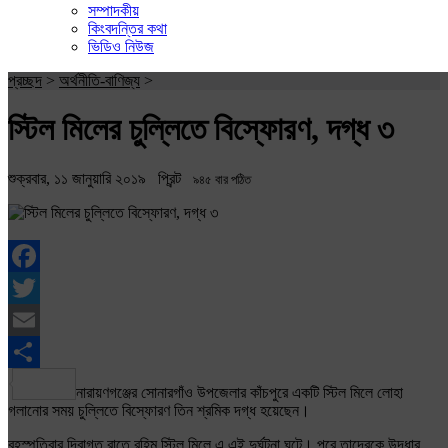
সম্পাদকীয়
কিংবদন্তির কথা
ভিডিও নিউজ
প্রচ্ছদ
>
অর্থনীতি-বাণিজ্য
>
স্টিল মিলের চুল্লিতে বিস্ফোরণ, দগ্ধ ৩
শুক্রবার, ১১ জানুয়ারি ২০১৯
প্রিন্ট
৯৪৫ বার পঠিত
Facebook
Twitter
Email
Share
নারায়ণগঞ্জের সোনারগাঁও উপজেলার কাঁচপুরে একটি স্টিল মিলে লোহা
গলানোর সময় চুল্লিতে বিস্ফোরণ তিন শ্রমিক দগ্ধ হয়েছেন।
বৃহস্পতিবার দিবাগত রাতে রহিম স্টিল মিলে এ এই দুর্ঘটনা ঘটে। পরে তাদেরকে উদ্ধার