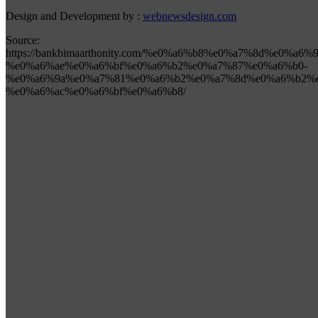
Design and Development by :
webnewsdesign.com
Source:
https://bankbimaarthonity.com/%e0%a6%b8%e0%a7%8d%e0%a6
%e0%a6%ae%e0%a6%bf%e0%a6%b2%e0%a7%87%e0%a6%b0-
%e0%a6%9a%e0%a7%81%e0%a6%b2%e0%a7%8d%e0%a6%b2%e
%e0%a6%ac%e0%a6%bf%e0%a6%b8/