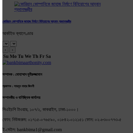
কোরিয়ান কোম্পানিকে জাহাজ নির্মাণে বিনিয়োগের আহ্বান প্রধানমন্ত্রীর
আর্কাইভ ক্যালেণ্ডার
‹
›
Su
Mo
Tu
We
Th
Fr
Sa
সম্পাদক : মোহাম্মাদ মুনীরুজ্জামান
প্রকাশক : সায়মুন নাহার জিদনী
সম্পাদকীয় ও বাণিজ্যিক কার্যালয়
পিএইচপি টাওয়ার, ১০৭/২, কাকরাইল, ঢাকা-১০০০।
ফোন: নিউজরুম: ০১৭১৫-০৭৬৫৯০, ০১৮৪২-০১২১৫১ ফোন: ০২-৮৩০০৭৭৩-৫
ই-মেইল: bankbima1@gmail.com