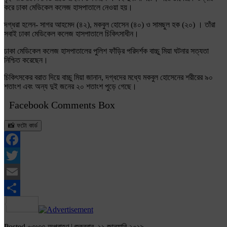
করে ঢাকা মেডিকেল কলেজ হাসপাতালে নেওয়া হয়।
দগ্ধরা হলেন- সাগর আহমেদ (৪২), মকবুল হোসেন (৪০) ও সামছুল হক (২০) । তাঁরা
সবাই ঢাকা মেডিকেল কলেজ হাসপাতালে চিকিৎসাধীন।
ঢাকা মেডিকেল কলেজ হাসপাতালের পুলিশ ফাঁড়ির পরিদর্শক বাচ্চু মিয়া ঘটনার সত্যতা
নিশ্চিত করেছেন।
চিকিৎসকের বরাত দিয়ে বাচ্চু মিয়া জানান, দগ্ধদের মধ্যে মকবুল হোসেনের শরীরের ৯০
শতাংশ এবং অন্য দুই জনের ২০ শতাংশ পুড়ে গেছে।
Facebook Comments Box
📸 ফটো কার্ড
Facebook
Twitter
Email
Share
Posted ০৩:৩৭ অপরাহ্ণ | শুক্রবার, ১১ জানুয়ারি ২০১৯