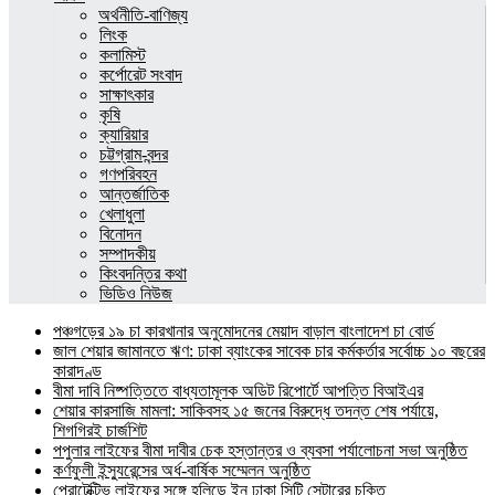
অর্থনীতি-বাণিজ্য
লিংক
কলামিস্ট
কর্পোরেট সংবাদ
সাক্ষাৎকার
কৃষি
ক্যারিয়ার
চট্টগ্রাম-বন্দর
গণপরিবহন
আন্তর্জাতিক
খেলাধুলা
বিনোদন
সম্পাদকীয়
কিংবদন্তির কথা
ভিডিও নিউজ
পঞ্চগড়ের ১৯ চা কারখানার অনুমোদনের মেয়াদ বাড়াল বাংলাদেশ চা বোর্ড
জাল শেয়ার জামানতে ঋণ: ঢাকা ব্যাংকের সাবেক চার কর্মকর্তার সর্বোচ্চ ১০ বছরের
কারাদণ্ড
বীমা দাবি নিষ্পত্তিতে বাধ্যতামূলক অডিট রিপোর্টে আপত্তি বিআইএর
শেয়ার কারসাজি মামলা: সাকিবসহ ১৫ জনের বিরুদ্ধে তদন্ত শেষ পর্যায়ে,
শিগগিরই চার্জশিট
পপুলার লাইফের বীমা দাবীর চেক হস্তান্তর ও ব্যবসা পর্যালোচনা সভা অনুষ্ঠিত
কর্ণফুলী ইন্স্যুরেন্সের অর্ধ-বার্ষিক সম্মেলন অনুষ্ঠিত
প্রোটেক্টিভ লাইফের সঙ্গে হলিডে ইন ঢাকা সিটি সেন্টারের চুক্তি