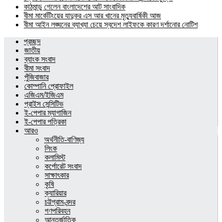
কাঠমান্ডু গেলেন বাংলাদেশের আট সাংবাদিক
বীমা মার্কেটিংয়ের যাদুকর এস আর খানের মৃত্যুবার্ষিকী আজ
বীমা আইন লঙ্ঘনের ব্যাখ্যা চেয়ে স্বদেশ লাইফকে কারণ দর্শানোর নোটিশ
প্রচ্ছদ
জাতীয়
ব্যাংক সংবাদ
বীমা সংবাদ
পুঁজিবাজার
কোম্পানি প্রোফাইল
এজিএম/ইজিএম
প্রাইস সেন্সিটিভ
ই-পেপার ম্যাগাজিন
ই-পেপার পত্রিকা
আরও
অর্থনীতি-বাণিজ্য
লিংক
কলামিস্ট
কর্পোরেট সংবাদ
সাক্ষাৎকার
কৃষি
ক্যারিয়ার
চট্টগ্রাম-বন্দর
গণপরিবহন
আন্তর্জাতিক