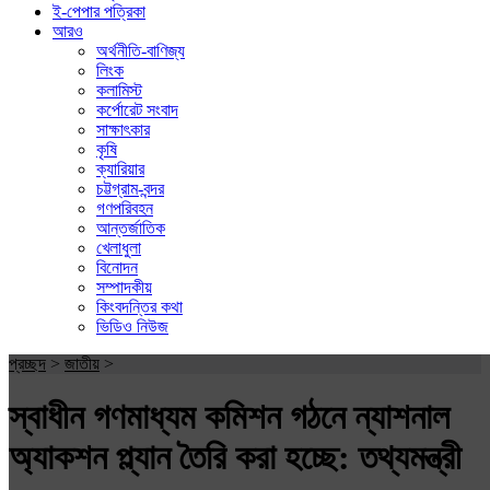
ই-পেপার পত্রিকা
আরও
অর্থনীতি-বাণিজ্য
লিংক
কলামিস্ট
কর্পোরেট সংবাদ
সাক্ষাৎকার
কৃষি
ক্যারিয়ার
চট্টগ্রাম-বন্দর
গণপরিবহন
আন্তর্জাতিক
খেলাধুলা
বিনোদন
সম্পাদকীয়
কিংবদন্তির কথা
ভিডিও নিউজ
প্রচ্ছদ
>
জাতীয়
>
স্বাধীন গণমাধ্যম কমিশন গঠনে ন্যাশনাল
অ্যাকশন প্ল্যান তৈরি করা হচ্ছে: তথ্যমন্ত্রী