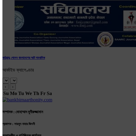
কাঠমান্ডু গেলেন বাংলাদেশের আট সাংবাদিক
আর্কাইভ ক্যালেণ্ডার
‹
›
Su
Mo
Tu
We
Th
Fr
Sa
সম্পাদক : মোহাম্মাদ মুনীরুজ্জামান
প্রকাশক : সায়মুন নাহার জিদনী
সম্পাদকীয় ও বাণিজ্যিক কার্যালয়