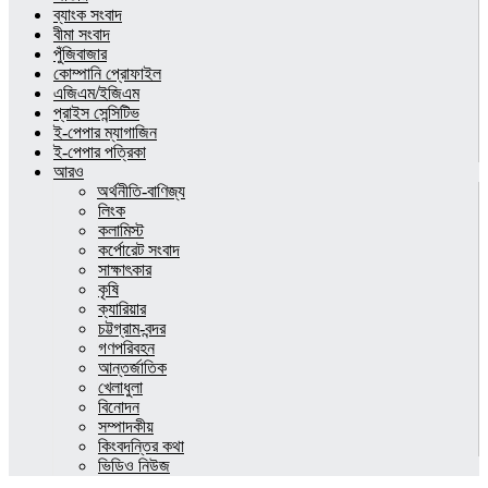
ব্যাংক সংবাদ
বীমা সংবাদ
পুঁজিবাজার
কোম্পানি প্রোফাইল
এজিএম/ইজিএম
প্রাইস সেন্সিটিভ
ই-পেপার ম্যাগাজিন
ই-পেপার পত্রিকা
আরও
অর্থনীতি-বাণিজ্য
লিংক
কলামিস্ট
কর্পোরেট সংবাদ
সাক্ষাৎকার
কৃষি
ক্যারিয়ার
চট্টগ্রাম-বন্দর
গণপরিবহন
আন্তর্জাতিক
খেলাধুলা
বিনোদন
সম্পাদকীয়
কিংবদন্তির কথা
ভিডিও নিউজ