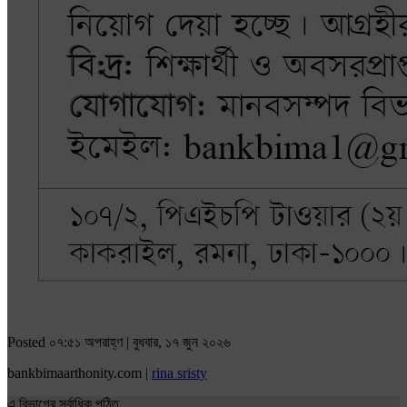
Posted ০৭:৫১ অপরাহ্ণ | বুধবার, ১৭ জুন ২০২৬
bankbimaarthonity.com |
rina sristy
এ বিভাগের সর্বাধিক পঠিত