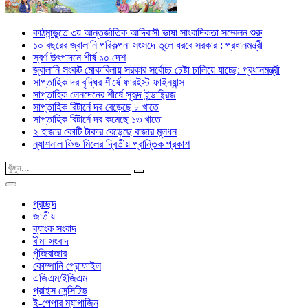
কাঠমান্ডুতে ৩য় আন্তর্জাতিক আদিবাসী ভাষা সাংবাদিকতা সম্মেলন শুরু
১০ বছরের জ্বালানি পরিকল্পনা সংসদে তুলে ধরবে সরকার : প্রধানমন্ত্রী
স্বর্ণ উৎপাদনে শীর্ষ ১০ দেশ
জ্বালানি সংকট মোকাবিলায় সরকার সর্বোচ্চ চেষ্টা চালিয়ে যাচ্ছে: প্রধানমন্ত্রী
সাপ্তাহিক দর বৃদ্ধির শীর্ষে ফারইস্ট ফাইন্যান্স
সাপ্তাহিক লেনদেনের শীর্ষে সুহৃদ ইন্ডাষ্ট্রিজ
সাপ্তাহিক রিটার্নে দর বেড়েছে ৮ খাতে
সাপ্তাহিক রিটার্নে দর কমেছে ১৩ খাতে
২ হাজার কোটি টাকার বেড়েছে বাজার মূলধন
ন্যাশনাল ফিড মিলের দ্বিতীয় প্রান্তিক প্রকাশ
প্রচ্ছদ
জাতীয়
ব্যাংক সংবাদ
বীমা সংবাদ
পুঁজিবাজার
কোম্পানি প্রোফাইল
এজিএম/ইজিএম
প্রাইস সেন্সিটিভ
ই-পেপার ম্যাগাজিন