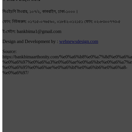
পিএইচপি টাওয়ার, ১০৭/২, কাকরাইল, ঢাকা-১০০০।
ফোন: নিউজরুম: ০১৭১৫-০৭৬৫৯০, ০১৮৪২-০১২১৫১ ফোন: ০২-৮৩০০৭৭৩-৫
ই-মেইল: bankbima1@gmail.com
Design and Development by :
webnewsdesign.com
Source:
https://bankbimaarthonity.com/%e0%a6%b8%e0%a7%8d%e0%
%e0%a6%97%e0%a6%a3%e0%a6%ae%e0%a6%be%e0%a6%a7%e
%e0%a6%95%e0%a6%ae%e0%a6%bf%e0%a6%b6%e0%a6%a8-
%e0%a6%97/