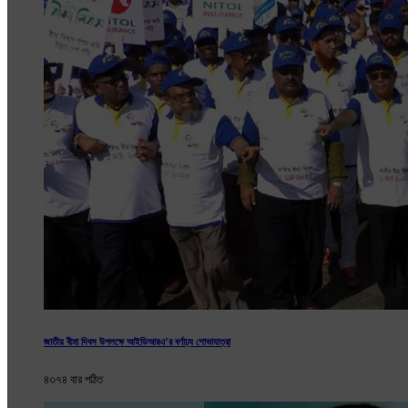
জাতীয় বীমা দিবস উপলক্ষে আইডিআরএ’র বর্ণাঢ্য শোভাযাত্রা
৪৩৭৪ বার পঠিত