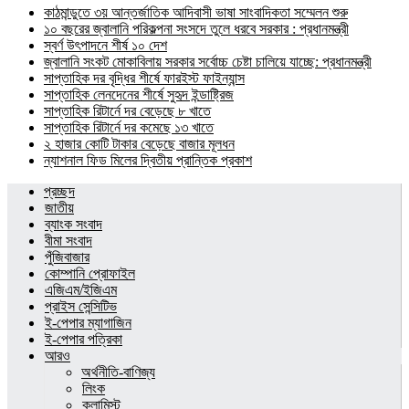
কাঠমান্ডুতে ৩য় আন্তর্জাতিক আদিবাসী ভাষা সাংবাদিকতা সম্মেলন শুরু
১০ বছরের জ্বালানি পরিকল্পনা সংসদে তুলে ধরবে সরকার : প্রধানমন্ত্রী
স্বর্ণ উৎপাদনে শীর্ষ ১০ দেশ
জ্বালানি সংকট মোকাবিলায় সরকার সর্বোচ্চ চেষ্টা চালিয়ে যাচ্ছে: প্রধানমন্ত্রী
সাপ্তাহিক দর বৃদ্ধির শীর্ষে ফারইস্ট ফাইন্যান্স
সাপ্তাহিক লেনদেনের শীর্ষে সুহৃদ ইন্ডাষ্ট্রিজ
সাপ্তাহিক রিটার্নে দর বেড়েছে ৮ খাতে
সাপ্তাহিক রিটার্নে দর কমেছে ১৩ খাতে
২ হাজার কোটি টাকার বেড়েছে বাজার মূলধন
ন্যাশনাল ফিড মিলের দ্বিতীয় প্রান্তিক প্রকাশ
প্রচ্ছদ
জাতীয়
ব্যাংক সংবাদ
বীমা সংবাদ
পুঁজিবাজার
কোম্পানি প্রোফাইল
এজিএম/ইজিএম
প্রাইস সেন্সিটিভ
ই-পেপার ম্যাগাজিন
ই-পেপার পত্রিকা
আরও
অর্থনীতি-বাণিজ্য
লিংক
কলামিস্ট