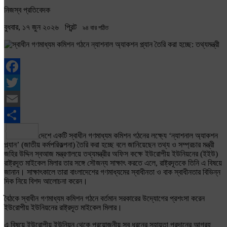
নিজস্ব প্রতিবেদক
বুধবার, ১৭ জুন ২০২৬
প্রিন্ট
৯৪ বার পঠিত
Facebook
Twitter
Email
Share
দেশে একটি স্বাধীন গণমাধ্যম কমিশন গঠনের লক্ষ্যে ‘ন্যাশনাল অ্যাকশন
প্ল্যান’ (জাতীয় কর্মপরিকল্পনা) তৈরি করা হচ্ছে বলে জানিয়েছেন তথ্য ও সম্প্রচার মন্ত্রী
জহির উদ্দিন স্বআজ মন্ত্রণালয়ে তথ্যমন্ত্রীর অফিস কক্ষে ইউরোপীয় ইউনিয়নের (ইইউ)
রাষ্ট্রদূত মাইকেল মিলার তার সঙ্গে সৌজন্য সাক্ষাৎ করতে এলে, রাষ্ট্রদূতকে তিনি এ বিষয়ে
জানান। সাক্ষাৎকালে তারা বাংলাদেশের গণমাধ্যমের স্বাধীনতা ও বাক স্বাধীনতার বিভিন্ন
দিক নিয়ে বিশদ আলোচনা করেন।
বৈঠকে স্বাধীন গণমাধ্যম কমিশন গঠনে বর্তমান সরকারের উদ্যোগের প্রশংসা করেন
ইউরোপীয় ইউনিয়নের রাষ্ট্রদূত মাইকেল মিলার।
এ বিষয়ে ইউরোপীয় ইউনিয়ন থেকে প্রয়োজনীয় সব ধরনের সহায়তা প্রদানের আগ্রহ