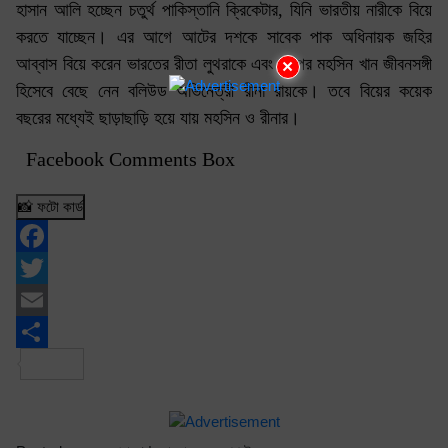
হাসান আলি হচ্ছেন চতুর্থ পাকিস্তানি ক্রিকেটার, যিনি ভারতীয় নারীকে বিয়ে
করতে যাচ্ছেন। এর আগে আটের দশকে সাবেক পাক অধিনায়ক জহির
আব্বাস বিয়ে করেন ভারতের রীতা লুথরাকে এবং এরপর মহসিন খান জীবনসঙ্গী
×
হিসেবে বেছে নেন বলিউড অভিনেত্রী রীনা রায়কে। তবে বিয়ের কয়েক
বছরের মধ্যেই ছাড়াছাড়ি হয়ে যায় মহসিন ও রীনার।
Facebook Comments Box
📸 ফটো কার্ড
Facebook
Twitter
Email
Share