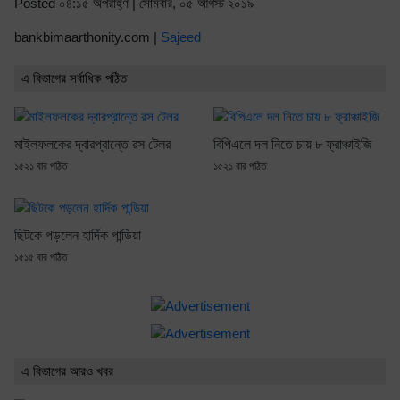
Posted ০৪:১৫ অপরাহ্ণ | সোমবার, ০৫ আগস্ট ২০১৯
bankbimaarthonity.com |
Sajeed
এ বিভাগের সর্বাধিক পঠিত
মাইলফলকের দ্বারপ্রান্তে রস টেলর
বিপিএলে দল নিতে চায় ৮ ফ্রাঞ্চাইজি
১৫২১ বার পঠিত
১৫২১ বার পঠিত
ছিটকে পড়লেন হার্দিক পান্ডিয়া
১৫১৫ বার পঠিত
এ বিভাগের আরও খবর