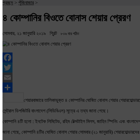
প্রচ্ছদ
>
পুঁজিবাজার
>
৪ কোম্পানির বিওতে বোনাস শেয়ার প্রেরণ
সোমবার, ২১ জানুয়ারি ২০১৯
প্রিন্ট
৮৩৬ বার পঠিত
Facebook
Twitter
Email
Share
শেয়ারবাজারে তালিকাভুক্ত ৪ কোম্পানির ঘোষিত বোনাস শেয়ার শেয়ারহোল্ডারদ
সেন্ট্রাল ডিপজিটরি বাংলাদেশ (সিডিবিএল) সূত্রে এ তথ্য জানা গেছে।
কোম্পানি ৪টি হলো : ইনটেক লিমিটেড, রহিম টেক্সটাইল মিলস, জাহিন স্পিনিং এবং বাংলাদে
জানা গেছে, কোম্পানি ৪টির ঘোষিত বোনাস শেয়ার সোমবার (২১ জানুয়ারি) শেয়ারহোল্ডারদে