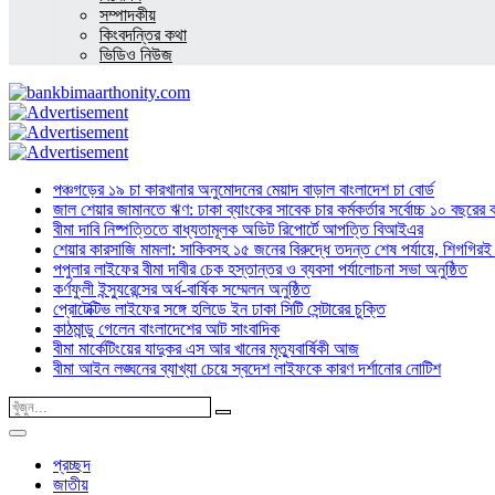
সম্পাদকীয়
কিংবদন্তির কথা
ভিডিও নিউজ
পঞ্চগড়ের ১৯ চা কারখানার অনুমোদনের মেয়াদ বাড়াল বাংলাদেশ চা বোর্ড
জাল শেয়ার জামানতে ঋণ: ঢাকা ব্যাংকের সাবেক চার কর্মকর্তার সর্বোচ্চ ১০ বছরের 
বীমা দাবি নিষ্পত্তিতে বাধ্যতামূলক অডিট রিপোর্টে আপত্তি বিআইএর
শেয়ার কারসাজি মামলা: সাকিবসহ ১৫ জনের বিরুদ্ধে তদন্ত শেষ পর্যায়ে, শিগগিরই 
পপুলার লাইফের বীমা দাবীর চেক হস্তান্তর ও ব্যবসা পর্যালোচনা সভা অনুষ্ঠিত
কর্ণফুলী ইন্স্যুরেন্সের অর্ধ-বার্ষিক সম্মেলন অনুষ্ঠিত
প্রোটেক্টিভ লাইফের সঙ্গে হলিডে ইন ঢাকা সিটি সেন্টারের চুক্তি
কাঠমান্ডু গেলেন বাংলাদেশের আট সাংবাদিক
বীমা মার্কেটিংয়ের যাদুকর এস আর খানের মৃত্যুবার্ষিকী আজ
বীমা আইন লঙ্ঘনের ব্যাখ্যা চেয়ে স্বদেশ লাইফকে কারণ দর্শানোর নোটিশ
প্রচ্ছদ
জাতীয়