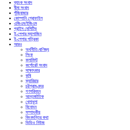
ব্যাংক সংবাদ
বীমা সংবাদ
পুঁজিবাজার
কোম্পানি প্রোফাইল
এজিএম/ইজিএম
প্রাইস সেন্সিটিভ
ই-পেপার ম্যাগাজিন
ই-পেপার পত্রিকা
আরও
অর্থনীতি-বাণিজ্য
লিংক
কলামিস্ট
কর্পোরেট সংবাদ
সাক্ষাৎকার
কৃষি
ক্যারিয়ার
চট্টগ্রাম-বন্দর
গণপরিবহন
আন্তর্জাতিক
খেলাধুলা
বিনোদন
সম্পাদকীয়
কিংবদন্তির কথা
ভিডিও নিউজ