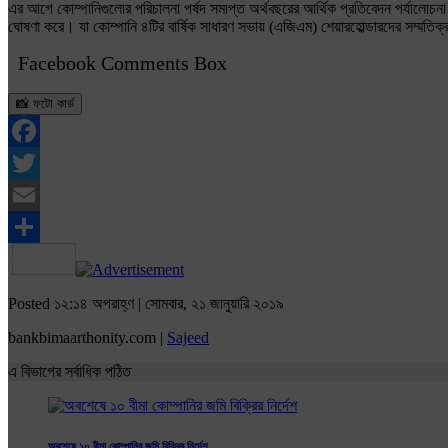
এর আগে কোম্পানিগুলোর পরিচালনা পর্ষদ সমাপ্ত অর্থবছরের আর্থিক প্রতিবেদন পর্যালোচন
ঘোষণা করে। যা কোম্পানি ৪টির বার্ষিক সাধারণ সভায় (এজিএম) শেয়ারহোল্ডারদের সম্মতি
Facebook Comments Box
📸 ফটো কার্ড
Facebook
Twitter
Email
Share
Posted ১২:১৪ অপরাহ্ণ | সোমবার, ২১ জানুয়ারি ২০১৯
bankbimaarthonity.com |
Sajeed
এ বিভাগের সর্বাধিক পঠিত
অবশেষে ১০ বীমা কোম্পানির জমি বিক্রির নির্দেশ