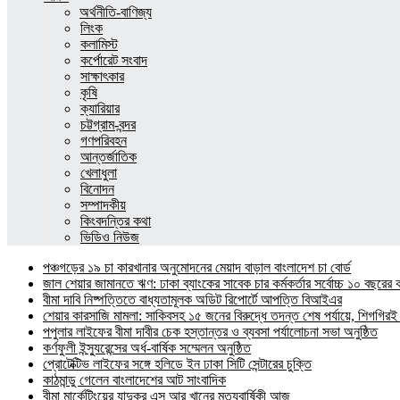
অর্থনীতি-বাণিজ্য
লিংক
কলামিস্ট
কর্পোরেট সংবাদ
সাক্ষাৎকার
কৃষি
ক্যারিয়ার
চট্টগ্রাম-বন্দর
গণপরিবহন
আন্তর্জাতিক
খেলাধুলা
বিনোদন
সম্পাদকীয়
কিংবদন্তির কথা
ভিডিও নিউজ
পঞ্চগড়ের ১৯ চা কারখানার অনুমোদনের মেয়াদ বাড়াল বাংলাদেশ চা বোর্ড
জাল শেয়ার জামানতে ঋণ: ঢাকা ব্যাংকের সাবেক চার কর্মকর্তার সর্বোচ্চ ১০ বছরের 
বীমা দাবি নিষ্পত্তিতে বাধ্যতামূলক অডিট রিপোর্টে আপত্তি বিআইএর
শেয়ার কারসাজি মামলা: সাকিবসহ ১৫ জনের বিরুদ্ধে তদন্ত শেষ পর্যায়ে, শিগগিরই 
পপুলার লাইফের বীমা দাবীর চেক হস্তান্তর ও ব্যবসা পর্যালোচনা সভা অনুষ্ঠিত
কর্ণফুলী ইন্স্যুরেন্সের অর্ধ-বার্ষিক সম্মেলন অনুষ্ঠিত
প্রোটেক্টিভ লাইফের সঙ্গে হলিডে ইন ঢাকা সিটি সেন্টারের চুক্তি
কাঠমান্ডু গেলেন বাংলাদেশের আট সাংবাদিক
বীমা মার্কেটিংয়ের যাদুকর এস আর খানের মৃত্যুবার্ষিকী আজ