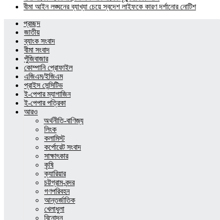
বীমা আইন লঙ্ঘনের ব্যাখ্যা চেয়ে স্বদেশ লাইফকে কারণ দর্শানোর নোটিশ
প্রচ্ছদ
জাতীয়
ব্যাংক সংবাদ
বীমা সংবাদ
পুঁজিবাজার
কোম্পানি প্রোফাইল
এজিএম/ইজিএম
প্রাইস সেন্সিটিভ
ই-পেপার ম্যাগাজিন
ই-পেপার পত্রিকা
আরও
অর্থনীতি-বাণিজ্য
লিংক
কলামিস্ট
কর্পোরেট সংবাদ
সাক্ষাৎকার
কৃষি
ক্যারিয়ার
চট্টগ্রাম-বন্দর
গণপরিবহন
আন্তর্জাতিক
খেলাধুলা
বিনোদন