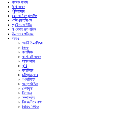
ব্যাংক সংবাদ
বীমা সংবাদ
পুঁজিবাজার
কোম্পানি প্রোফাইল
এজিএম/ইজিএম
প্রাইস সেন্সিটিভ
ই-পেপার ম্যাগাজিন
ই-পেপার পত্রিকা
আরও
অর্থনীতি-বাণিজ্য
লিংক
কলামিস্ট
কর্পোরেট সংবাদ
সাক্ষাৎকার
কৃষি
ক্যারিয়ার
চট্টগ্রাম-বন্দর
গণপরিবহন
আন্তর্জাতিক
খেলাধুলা
বিনোদন
সম্পাদকীয়
কিংবদন্তির কথা
ভিডিও নিউজ