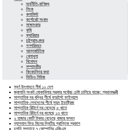
অর্থনীতি-বাণিজ্য
লিংক
কলামিস্ট
কর্পোরেট সংবাদ
সাক্ষাৎকার
কৃষি
ক্যারিয়ার
চট্টগ্রাম-বন্দর
গণপরিবহন
আন্তর্জাতিক
খেলাধুলা
বিনোদন
সম্পাদকীয়
কিংবদন্তির কথা
ভিডিও নিউজ
স্বর্ণ উৎপাদনে শীর্ষ ১০ দেশ
জ্বালানি সংকট মোকাবিলায় সরকার সর্বোচ্চ চেষ্টা চালিয়ে যাচ্ছে: প্রধানমন্ত্রী
সাপ্তাহিক দর বৃদ্ধির শীর্ষে ফারইস্ট ফাইন্যান্স
সাপ্তাহিক লেনদেনের শীর্ষে সুহৃদ ইন্ডাষ্ট্রিজ
সাপ্তাহিক রিটার্নে দর বেড়েছে ৮ খাতে
সাপ্তাহিক রিটার্নে দর কমেছে ১৩ খাতে
২ হাজার কোটি টাকার বেড়েছে বাজার মূলধন
ন্যাশনাল ফিড মিলের দ্বিতীয় প্রান্তিক প্রকাশ
চলতি সপ্তাহে ৭ কোম্পানির এজিএম