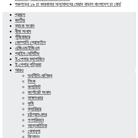
পঞ্চগড়ের ১৯ চা কারখানার অনুমোদনের মেয়াদ বাড়াল বাংলাদেশ চা বোর্ড
প্রচ্ছদ
জাতীয়
ব্যাংক সংবাদ
বীমা সংবাদ
পুঁজিবাজার
কোম্পানি প্রোফাইল
এজিএম/ইজিএম
প্রাইস সেন্সিটিভ
ই-পেপার ম্যাগাজিন
ই-পেপার পত্রিকা
আরও
অর্থনীতি-বাণিজ্য
লিংক
কলামিস্ট
কর্পোরেট সংবাদ
সাক্ষাৎকার
কৃষি
ক্যারিয়ার
চট্টগ্রাম-বন্দর
গণপরিবহন
আন্তর্জাতিক
খেলাধুলা
বিনোদন