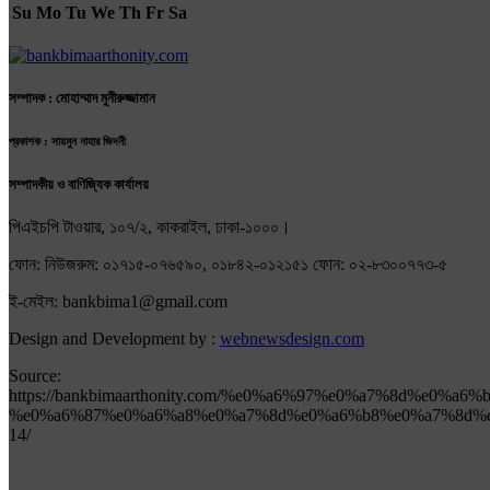
Su
Mo
Tu
We
Th
Fr
Sa
সম্পাদক : মোহাম্মাদ মুনীরুজ্জামান
প্রকাশক : সায়মুন নাহার জিদনী
সম্পাদকীয় ও বাণিজ্যিক কার্যালয়
পিএইচপি টাওয়ার, ১০৭/২, কাকরাইল, ঢাকা-১০০০।
ফোন: নিউজরুম: ০১৭১৫-০৭৬৫৯০, ০১৮৪২-০১২১৫১ ফোন: ০২-৮৩০০৭৭৩-৫
ই-মেইল: bankbima1@gmail.com
Design and Development by :
webnewsdesign.com
Source:
https://bankbimaarthonity.com/%e0%a6%97%e0%a7%8d%e0%
%e0%a6%87%e0%a6%a8%e0%a7%8d%e0%a6%b8%e0%a7%8d%
14/