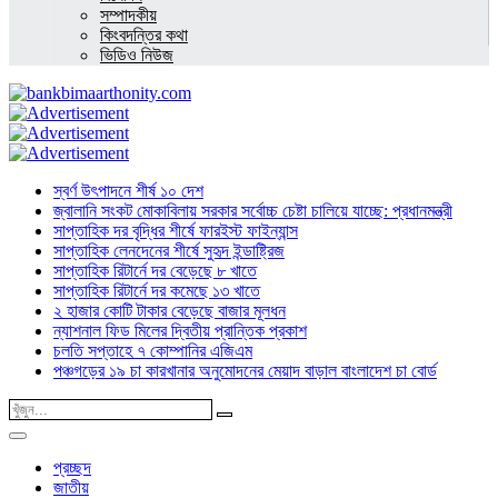
সম্পাদকীয়
কিংবদন্তির কথা
ভিডিও নিউজ
স্বর্ণ উৎপাদনে শীর্ষ ১০ দেশ
জ্বালানি সংকট মোকাবিলায় সরকার সর্বোচ্চ চেষ্টা চালিয়ে যাচ্ছে: প্রধানমন্ত্রী
সাপ্তাহিক দর বৃদ্ধির শীর্ষে ফারইস্ট ফাইন্যান্স
সাপ্তাহিক লেনদেনের শীর্ষে সুহৃদ ইন্ডাষ্ট্রিজ
সাপ্তাহিক রিটার্নে দর বেড়েছে ৮ খাতে
সাপ্তাহিক রিটার্নে দর কমেছে ১৩ খাতে
২ হাজার কোটি টাকার বেড়েছে বাজার মূলধন
ন্যাশনাল ফিড মিলের দ্বিতীয় প্রান্তিক প্রকাশ
চলতি সপ্তাহে ৭ কোম্পানির এজিএম
পঞ্চগড়ের ১৯ চা কারখানার অনুমোদনের মেয়াদ বাড়াল বাংলাদেশ চা বোর্ড
প্রচ্ছদ
জাতীয়