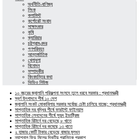
অর্থনীতি-বাণিজ্য
লিংক
কলামিস্ট
কর্পোরেট সংবাদ
সাক্ষাৎকার
কৃষি
ক্যারিয়ার
চট্টগ্রাম-বন্দর
গণপরিবহন
আন্তর্জাতিক
খেলাধুলা
বিনোদন
সম্পাদকীয়
কিংবদন্তির কথা
ভিডিও নিউজ
১০ বছরের জ্বালানি পরিকল্পনা সংসদে তুলে ধরবে সরকার : প্রধানমন্ত্রী
স্বর্ণ উৎপাদনে শীর্ষ ১০ দেশ
জ্বালানি সংকট মোকাবিলায় সরকার সর্বোচ্চ চেষ্টা চালিয়ে যাচ্ছে: প্রধানমন্ত্রী
সাপ্তাহিক দর বৃদ্ধির শীর্ষে ফারইস্ট ফাইন্যান্স
সাপ্তাহিক লেনদেনের শীর্ষে সুহৃদ ইন্ডাষ্ট্রিজ
সাপ্তাহিক রিটার্নে দর বেড়েছে ৮ খাতে
সাপ্তাহিক রিটার্নে দর কমেছে ১৩ খাতে
২ হাজার কোটি টাকার বেড়েছে বাজার মূলধন
ন্যাশনাল ফিড মিলের দ্বিতীয় প্রান্তিক প্রকাশ