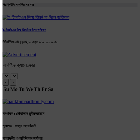
পিডব্লিউসি সম্পর্কিত সব খবর
ই-টিআইএন নিয়ে রিটার্ন না দিলে জরিমানা
বিবিএনিউজ.নেট |
বুধবার, ১০ এপ্রিল ২০১৯ |
১১৩১ বার পঠিত
আর্কাইভ ক্যালেণ্ডার
‹
›
Su
Mo
Tu
We
Th
Fr
Sa
সম্পাদক : মোহাম্মাদ মুনীরুজ্জামান
প্রকাশক : সায়মুন নাহার জিদনী
সম্পাদকীয় ও বাণিজ্যিক কার্যালয়