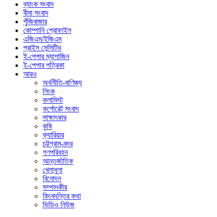
ব্যাংক সংবাদ
বীমা সংবাদ
পুঁজিবাজার
কোম্পানি প্রোফাইল
এজিএম/ইজিএম
প্রাইস সেন্সিটিভ
ই-পেপার ম্যাগাজিন
ই-পেপার পত্রিকা
আরও
অর্থনীতি-বাণিজ্য
লিংক
কলামিস্ট
কর্পোরেট সংবাদ
সাক্ষাৎকার
কৃষি
ক্যারিয়ার
চট্টগ্রাম-বন্দর
গণপরিবহন
আন্তর্জাতিক
খেলাধুলা
বিনোদন
সম্পাদকীয়
কিংবদন্তির কথা
ভিডিও নিউজ