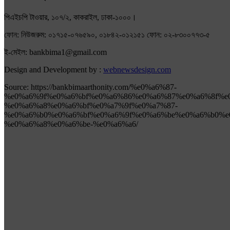
পিএইচপি টাওয়ার, ১০৭/২, কাকরাইল, ঢাকা-১০০০।
ফোন: নিউজরুম: ০১৭১৫-০৭৬৫৯০, ০১৮৪২-০১২১৫১ ফোন: ০২-৮৩০০৭৭৩-৫
ই-মেইল: bankbima1@gmail.com
Design and Development by :
webnewsdesign.com
Source: https://bankbimaarthonity.com/%e0%a6%87-
%e0%a6%9f%e0%a6%bf%e0%a6%86%e0%a6%87%e0%a6%8f%e
%e0%a6%a8%e0%a6%bf%e0%a7%9f%e0%a7%87-
%e0%a6%b0%e0%a6%bf%e0%a6%9f%e0%a6%be%e0%a6%b0%e
%e0%a6%a8%e0%a6%be-%e0%a6%a6/