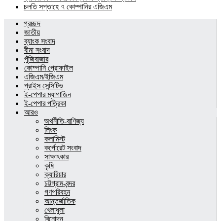
চলতি সপ্তাহে ৭ কোম্পানির এজিএম
প্রচ্ছদ
জাতীয়
ব্যাংক সংবাদ
বীমা সংবাদ
পুঁজিবাজার
কোম্পানি প্রোফাইল
এজিএম/ইজিএম
প্রাইস সেন্সিটিভ
ই-পেপার ম্যাগাজিন
ই-পেপার পত্রিকা
আরও
অর্থনীতি-বাণিজ্য
লিংক
কলামিস্ট
কর্পোরেট সংবাদ
সাক্ষাৎকার
কৃষি
ক্যারিয়ার
চট্টগ্রাম-বন্দর
গণপরিবহন
আন্তর্জাতিক
খেলাধুলা
বিনোদন