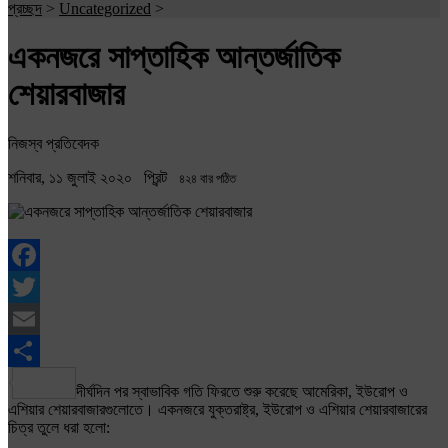
প্রচ্ছদ
>
Uncategorized
>
একনজরে সাপ্তাহিক আন্তর্জাতিক
শেয়ারবাজার
নিজস্ব প্রতিবেদক
শনিবার, ১১ জুলাই ২০২০
প্রিন্ট
৪২৪ বার পঠিত
Facebook
Twitter
Email
Share
দীর্ঘদিন পর স্বাভাবিক গতি ফিরতে শুরু করেছে আমেরিকা, ইউরোপ ও
এশিয়ার শেয়ারবাজারগুলোতে। একনজরে যুক্তরাষ্ট্র, ইউরোপ ও এশিয়ার শেয়ারবাজারের
চিত্র তুলে ধরা হলো: