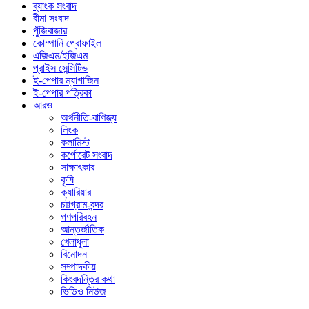
ব্যাংক সংবাদ
বীমা সংবাদ
পুঁজিবাজার
কোম্পানি প্রোফাইল
এজিএম/ইজিএম
প্রাইস সেন্সিটিভ
ই-পেপার ম্যাগাজিন
ই-পেপার পত্রিকা
আরও
অর্থনীতি-বাণিজ্য
লিংক
কলামিস্ট
কর্পোরেট সংবাদ
সাক্ষাৎকার
কৃষি
ক্যারিয়ার
চট্টগ্রাম-বন্দর
গণপরিবহন
আন্তর্জাতিক
খেলাধুলা
বিনোদন
সম্পাদকীয়
কিংবদন্তির কথা
ভিডিও নিউজ