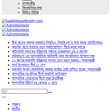
সম্পাদকীয়
কিংবদন্তির কথা
ভিডিও নিউজ
বীমা খাতের সমস্যা সমাধানে বিআইএ, বিআইএফ’র সঙ্গে বসছে আইডিআরএ
ব্যাংকিং খাতে মুনাফার নতুন প্রতিযোগিতা, শীর্ষে ব্র্যাক ব্যাংক
সাউথইস্ট ব্যাংকের পরিচালনা পর্ষদের চেয়ারম্যান এম.এ কাশেম
কাঠমান্ডুতে ৩য় আন্তর্জাতিক আদিবাসী ভাষা সাংবাদিকতা সম্মেলন শুরু
১০ বছরের জ্বালানি পরিকল্পনা সংসদে তুলে ধরবে সরকার : প্রধানমন্ত্রী
স্বর্ণ উৎপাদনে শীর্ষ ১০ দেশ
জ্বালানি সংকট মোকাবিলায় সরকার সর্বোচ্চ চেষ্টা চালিয়ে যাচ্ছে: প্রধানমন্ত্রী
সাপ্তাহিক দর বৃদ্ধির শীর্ষে ফারইস্ট ফাইন্যান্স
সাপ্তাহিক লেনদেনের শীর্ষে সুহৃদ ইন্ডাষ্ট্রিজ
সাপ্তাহিক রিটার্নে দর বেড়েছে ৮ খাতে
প্রচ্ছদ
জাতীয়