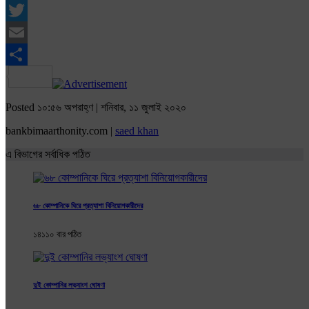
Facebook
Twitter
Email
Share
Posted ১০:৫৬ অপরাহ্ণ | শনিবার, ১১ জুলাই ২০২০
bankbimaarthonity.com |
saed khan
এ বিভাগের সর্বাধিক পঠিত
৬৮ কোম্পানিকে ঘিরে প্রত্যাশা বিনিয়োগকারীদের
১৪১১০ বার পঠিত
দুই কোম্পানির লভ্যাংশ ঘোষণা