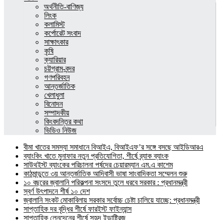
অর্থনীতি-বাণিজ্য
লিংক
কলামিস্ট
কর্পোরেট সংবাদ
সাক্ষাৎকার
কৃষি
ক্যারিয়ার
চট্টগ্রাম-বন্দর
গণপরিবহন
আন্তর্জাতিক
খেলাধুলা
বিনোদন
সম্পাদকীয়
কিংবদন্তির কথা
ভিডিও নিউজ
বীমা খাতের সমস্যা সমাধানে বিআইএ, বিআইএফ’র সঙ্গে বসছে আইডিআরএ
ব্যাংকিং খাতে মুনাফার নতুন প্রতিযোগিতা, শীর্ষে ব্র্যাক ব্যাংক
সাউথইস্ট ব্যাংকের পরিচালনা পর্ষদের চেয়ারম্যান এম.এ কাশেম
কাঠমান্ডুতে ৩য় আন্তর্জাতিক আদিবাসী ভাষা সাংবাদিকতা সম্মেলন শুরু
১০ বছরের জ্বালানি পরিকল্পনা সংসদে তুলে ধরবে সরকার : প্রধানমন্ত্রী
স্বর্ণ উৎপাদনে শীর্ষ ১০ দেশ
জ্বালানি সংকট মোকাবিলায় সরকার সর্বোচ্চ চেষ্টা চালিয়ে যাচ্ছে: প্রধানমন্ত্রী
সাপ্তাহিক দর বৃদ্ধির শীর্ষে ফারইস্ট ফাইন্যান্স
সাপ্তাহিক লেনদেনের শীর্ষে সুহৃদ ইন্ডাষ্ট্রিজ