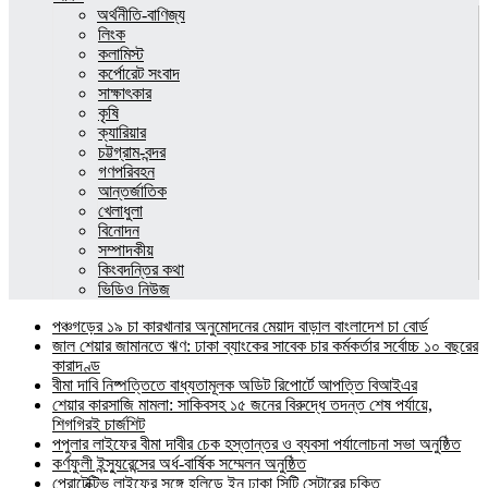
অর্থনীতি-বাণিজ্য
লিংক
কলামিস্ট
কর্পোরেট সংবাদ
সাক্ষাৎকার
কৃষি
ক্যারিয়ার
চট্টগ্রাম-বন্দর
গণপরিবহন
আন্তর্জাতিক
খেলাধুলা
বিনোদন
সম্পাদকীয়
কিংবদন্তির কথা
ভিডিও নিউজ
পঞ্চগড়ের ১৯ চা কারখানার অনুমোদনের মেয়াদ বাড়াল বাংলাদেশ চা বোর্ড
জাল শেয়ার জামানতে ঋণ: ঢাকা ব্যাংকের সাবেক চার কর্মকর্তার সর্বোচ্চ ১০ বছরের
কারাদণ্ড
বীমা দাবি নিষ্পত্তিতে বাধ্যতামূলক অডিট রিপোর্টে আপত্তি বিআইএর
শেয়ার কারসাজি মামলা: সাকিবসহ ১৫ জনের বিরুদ্ধে তদন্ত শেষ পর্যায়ে,
শিগগিরই চার্জশিট
পপুলার লাইফের বীমা দাবীর চেক হস্তান্তর ও ব্যবসা পর্যালোচনা সভা অনুষ্ঠিত
কর্ণফুলী ইন্স্যুরেন্সের অর্ধ-বার্ষিক সম্মেলন অনুষ্ঠিত
প্রোটেক্টিভ লাইফের সঙ্গে হলিডে ইন ঢাকা সিটি সেন্টারের চুক্তি