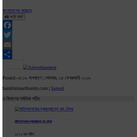
বাংলাদেশের আরচার
📸 ফটো কার্ড
Facebook
Twitter
Email
Share
Posted ০৫:১৯ অপরাহ্ণ | সোমবার, ২৫ ফেব্রুয়ারি ২০১৯
bankbimaarthonity.com |
Sajeed
এ বিভাগের সর্বাধিক পঠিত
মাইলফলকের দ্বারপ্রান্তে রস টেলর
১৫২২ বার পঠিত