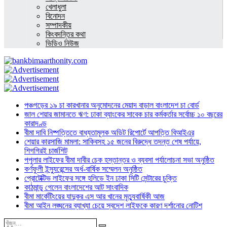
খেলাধুলা
বিনোদন
সম্পাদকীয়
কিংবদন্তির কথা
ভিডিও নিউজ
পঞ্চগড়ের ১৯ চা কারখানার অনুমোদনের মেয়াদ বাড়াল বাংলাদেশ চা বোর্ড
জাল শেয়ার জামানতে ঋণ: ঢাকা ব্যাংকের সাবেক চার কর্মকর্তার সর্বোচ্চ ১০ বছরের
কারাদণ্ড
বীমা দাবি নিষ্পত্তিতে বাধ্যতামূলক অডিট রিপোর্টে আপত্তি বিআইএর
শেয়ার কারসাজি মামলা: সাকিবসহ ১৫ জনের বিরুদ্ধে তদন্ত শেষ পর্যায়ে,
শিগগিরই চার্জশিট
পপুলার লাইফের বীমা দাবীর চেক হস্তান্তর ও ব্যবসা পর্যালোচনা সভা অনুষ্ঠিত
কর্ণফুলী ইন্স্যুরেন্সের অর্ধ-বার্ষিক সম্মেলন অনুষ্ঠিত
প্রোটেক্টিভ লাইফের সঙ্গে হলিডে ইন ঢাকা সিটি সেন্টারের চুক্তি
কাঠমান্ডু গেলেন বাংলাদেশের আট সাংবাদিক
বীমা মার্কেটিংয়ের যাদুকর এস আর খানের মৃত্যুবার্ষিকী আজ
বীমা আইন লঙ্ঘনের ব্যাখ্যা চেয়ে স্বদেশ লাইফকে কারণ দর্শানোর নোটিশ