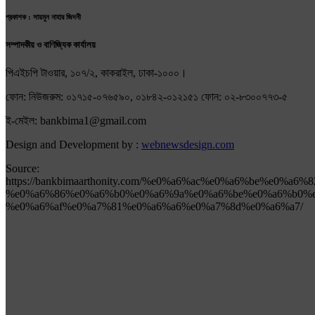
প্রকাশক : সায়মুন নাহার জিদনী
সম্পাদকীয় ও বাণিজ্যিক কার্যালয়
পিএইচপি টাওয়ার, ১০৭/২, কাকরাইল, ঢাকা-১০০০।
ফোন: নিউজরুম: ০১৭১৫-০৭৬৫৯০, ০১৮৪২-০১২১৫১ ফোন: ০২-৮৩০০৭৭৩-৫
ই-মেইল: bankbima1@gmail.com
Design and Development by :
webnewsdesign.com
Source:
https://bankbimaarthonity.com/%e0%a6%ac%e0%a6%be%e
%e0%a6%86%e0%a6%b0%e0%a6%9a%e0%a6%be%e0%a6%b0%e
%e0%a6%af%e0%a7%81%e0%a6%a6%e0%a7%8d%e0%a6%a7/