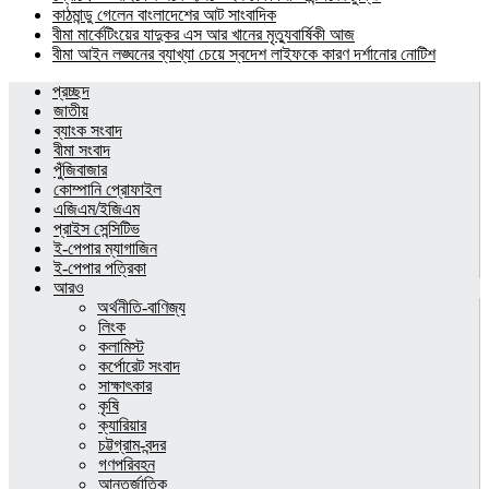
কাঠমান্ডু গেলেন বাংলাদেশের আট সাংবাদিক
বীমা মার্কেটিংয়ের যাদুকর এস আর খানের মৃত্যুবার্ষিকী আজ
বীমা আইন লঙ্ঘনের ব্যাখ্যা চেয়ে স্বদেশ লাইফকে কারণ দর্শানোর নোটিশ
প্রচ্ছদ
জাতীয়
ব্যাংক সংবাদ
বীমা সংবাদ
পুঁজিবাজার
কোম্পানি প্রোফাইল
এজিএম/ইজিএম
প্রাইস সেন্সিটিভ
ই-পেপার ম্যাগাজিন
ই-পেপার পত্রিকা
আরও
অর্থনীতি-বাণিজ্য
লিংক
কলামিস্ট
কর্পোরেট সংবাদ
সাক্ষাৎকার
কৃষি
ক্যারিয়ার
চট্টগ্রাম-বন্দর
গণপরিবহন
আন্তর্জাতিক