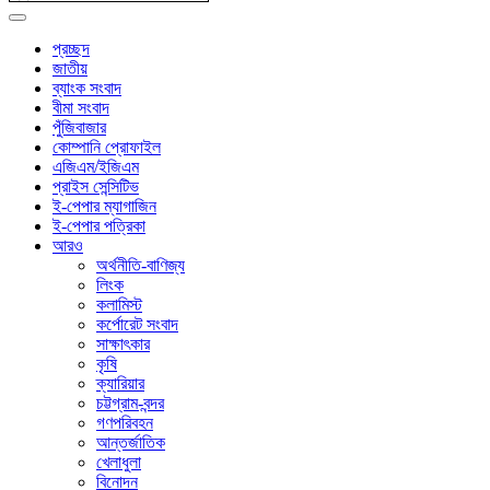
প্রচ্ছদ
জাতীয়
ব্যাংক সংবাদ
বীমা সংবাদ
পুঁজিবাজার
কোম্পানি প্রোফাইল
এজিএম/ইজিএম
প্রাইস সেন্সিটিভ
ই-পেপার ম্যাগাজিন
ই-পেপার পত্রিকা
আরও
অর্থনীতি-বাণিজ্য
লিংক
কলামিস্ট
কর্পোরেট সংবাদ
সাক্ষাৎকার
কৃষি
ক্যারিয়ার
চট্টগ্রাম-বন্দর
গণপরিবহন
আন্তর্জাতিক
খেলাধুলা
বিনোদন