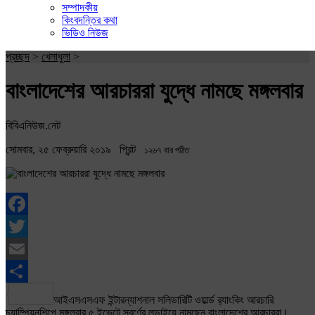
সম্পাদকীয়
কিংবদন্তির কথা
ভিডিও নিউজ
প্রচ্ছদ
>
খেলাধুলা
>
বাংলাদেশের আরচাররা যুদ্ধে নামছে মঙ্গলবার
বিবিএনিউজ.নেট
সোমবার, ২৫ ফেব্রুয়ারি ২০১৯
প্রিন্ট
১২৬৭ বার পঠিত
Facebook
Twitter
Email
Share
আইএসএসএফ ইন্টারন্যাশনাল সলিডারিটি ওয়ার্ল্ড র‌্যাংকিং আরচারি
চ্যাম্পিয়নশিপে মঙ্গলবার ৫ ইভেন্টে স্বর্ণের লড়াইয়ে নামছেন বাংলাদেশের আরচাররা।