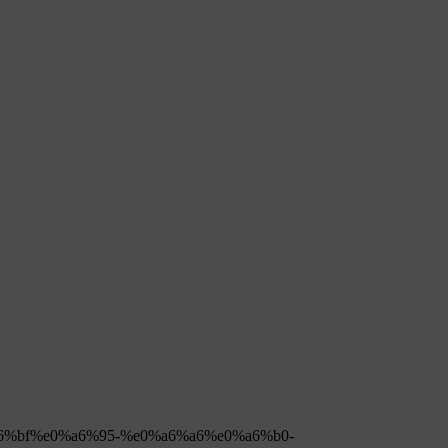
%a6%bf%e0%a6%95-%e0%a6%a6%e0%a6%b0-