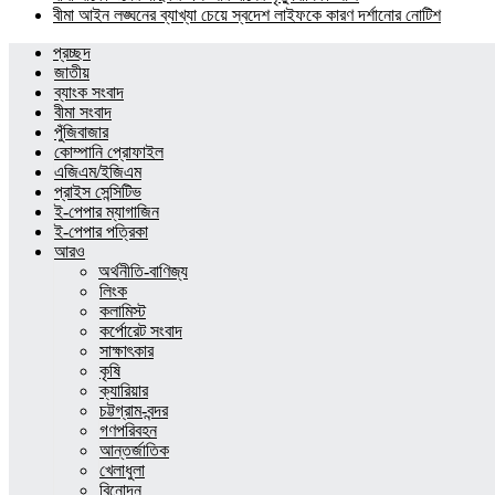
বীমা আইন লঙ্ঘনের ব্যাখ্যা চেয়ে স্বদেশ লাইফকে কারণ দর্শানোর নোটিশ
প্রচ্ছদ
জাতীয়
ব্যাংক সংবাদ
বীমা সংবাদ
পুঁজিবাজার
কোম্পানি প্রোফাইল
এজিএম/ইজিএম
প্রাইস সেন্সিটিভ
ই-পেপার ম্যাগাজিন
ই-পেপার পত্রিকা
আরও
অর্থনীতি-বাণিজ্য
লিংক
কলামিস্ট
কর্পোরেট সংবাদ
সাক্ষাৎকার
কৃষি
ক্যারিয়ার
চট্টগ্রাম-বন্দর
গণপরিবহন
আন্তর্জাতিক
খেলাধুলা
বিনোদন