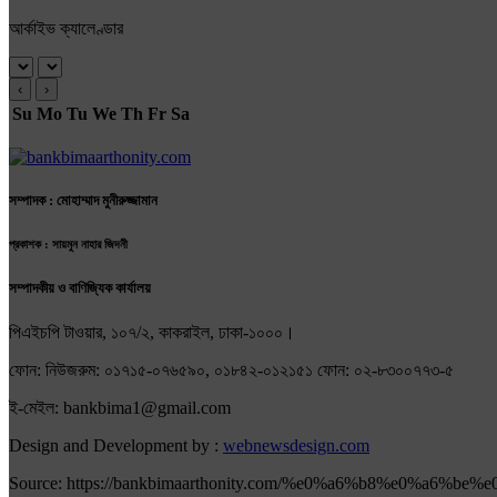
আর্কাইভ ক্যালেণ্ডার
‹
›
Su
Mo
Tu
We
Th
Fr
Sa
সম্পাদক : মোহাম্মাদ মুনীরুজ্জামান
প্রকাশক : সায়মুন নাহার জিদনী
সম্পাদকীয় ও বাণিজ্যিক কার্যালয়
পিএইচপি টাওয়ার, ১০৭/২, কাকরাইল, ঢাকা-১০০০।
ফোন: নিউজরুম: ০১৭১৫-০৭৬৫৯০, ০১৮৪২-০১২১৫১ ফোন: ০২-৮৩০০৭৭৩-৫
ই-মেইল: bankbima1@gmail.com
Design and Development by :
webnewsdesign.com
Source: https://bankbimaarthonity.com/%e0%a6%b8%e0%