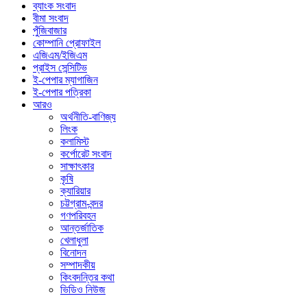
ব্যাংক সংবাদ
বীমা সংবাদ
পুঁজিবাজার
কোম্পানি প্রোফাইল
এজিএম/ইজিএম
প্রাইস সেন্সিটিভ
ই-পেপার ম্যাগাজিন
ই-পেপার পত্রিকা
আরও
অর্থনীতি-বাণিজ্য
লিংক
কলামিস্ট
কর্পোরেট সংবাদ
সাক্ষাৎকার
কৃষি
ক্যারিয়ার
চট্টগ্রাম-বন্দর
গণপরিবহন
আন্তর্জাতিক
খেলাধুলা
বিনোদন
সম্পাদকীয়
কিংবদন্তির কথা
ভিডিও নিউজ