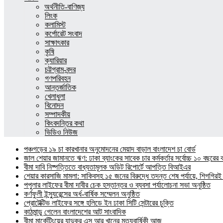
অর্থনীতি-বাণিজ্য
লিংক
কলামিস্ট
কর্পোরেট সংবাদ
সাক্ষাৎকার
কৃষি
ক্যারিয়ার
চট্টগ্রাম-বন্দর
গণপরিবহন
আন্তর্জাতিক
খেলাধুলা
বিনোদন
সম্পাদকীয়
কিংবদন্তির কথা
ভিডিও নিউজ
পঞ্চগড়ের ১৯ চা কারখানার অনুমোদনের মেয়াদ বাড়াল বাংলাদেশ চা বোর্ড
জাল শেয়ার জামানতে ঋণ: ঢাকা ব্যাংকের সাবেক চার কর্মকর্তার সর্বোচ্চ ১০ বছরের 
বীমা দাবি নিষ্পত্তিতে বাধ্যতামূলক অডিট রিপোর্টে আপত্তি বিআইএর
শেয়ার কারসাজি মামলা: সাকিবসহ ১৫ জনের বিরুদ্ধে তদন্ত শেষ পর্যায়ে, শিগগিরই 
পপুলার লাইফের বীমা দাবীর চেক হস্তান্তর ও ব্যবসা পর্যালোচনা সভা অনুষ্ঠিত
কর্ণফুলী ইন্স্যুরেন্সের অর্ধ-বার্ষিক সম্মেলন অনুষ্ঠিত
প্রোটেক্টিভ লাইফের সঙ্গে হলিডে ইন ঢাকা সিটি সেন্টারের চুক্তি
কাঠমান্ডু গেলেন বাংলাদেশের আট সাংবাদিক
বীমা মার্কেটিংয়ের যাদুকর এস আর খানের মৃত্যুবার্ষিকী আজ