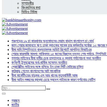
সম্পাদকীয়
কিংবদন্তির কথা
ভিডিও নিউজ
পঞ্চগড়ের ১৯ চা কারখানার অনুমোদনের মেয়াদ বাড়াল বাংলাদেশ চা বোর্ড
জাল শেয়ার জামানতে ঋণ: ঢাকা ব্যাংকের সাবেক চার কর্মকর্তার সর্বোচ্চ ১০ বছরের 
বীমা দাবি নিষ্পত্তিতে বাধ্যতামূলক অডিট রিপোর্টে আপত্তি বিআইএর
শেয়ার কারসাজি মামলা: সাকিবসহ ১৫ জনের বিরুদ্ধে তদন্ত শেষ পর্যায়ে, শিগগিরই 
পপুলার লাইফের বীমা দাবীর চেক হস্তান্তর ও ব্যবসা পর্যালোচনা সভা অনুষ্ঠিত
কর্ণফুলী ইন্স্যুরেন্সের অর্ধ-বার্ষিক সম্মেলন অনুষ্ঠিত
প্রোটেক্টিভ লাইফের সঙ্গে হলিডে ইন ঢাকা সিটি সেন্টারের চুক্তি
কাঠমান্ডু গেলেন বাংলাদেশের আট সাংবাদিক
বীমা মার্কেটিংয়ের যাদুকর এস আর খানের মৃত্যুবার্ষিকী আজ
বীমা আইন লঙ্ঘনের ব্যাখ্যা চেয়ে স্বদেশ লাইফকে কারণ দর্শানোর নোটিশ
প্রচ্ছদ
জাতীয়