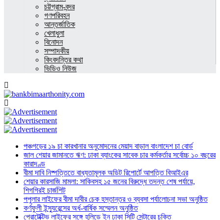
চট্টগ্রাম-বন্দর
গণপরিবহন
আন্তর্জাতিক
খেলাধুলা
বিনোদন
সম্পাদকীয়
কিংবদন্তির কথা
ভিডিও নিউজ
পঞ্চগড়ের ১৯ চা কারখানার অনুমোদনের মেয়াদ বাড়াল বাংলাদেশ চা বোর্ড
জাল শেয়ার জামানতে ঋণ: ঢাকা ব্যাংকের সাবেক চার কর্মকর্তার সর্বোচ্চ ১০ বছরের
কারাদণ্ড
বীমা দাবি নিষ্পত্তিতে বাধ্যতামূলক অডিট রিপোর্টে আপত্তি বিআইএর
শেয়ার কারসাজি মামলা: সাকিবসহ ১৫ জনের বিরুদ্ধে তদন্ত শেষ পর্যায়ে,
শিগগিরই চার্জশিট
পপুলার লাইফের বীমা দাবীর চেক হস্তান্তর ও ব্যবসা পর্যালোচনা সভা অনুষ্ঠিত
কর্ণফুলী ইন্স্যুরেন্সের অর্ধ-বার্ষিক সম্মেলন অনুষ্ঠিত
প্রোটেক্টিভ লাইফের সঙ্গে হলিডে ইন ঢাকা সিটি সেন্টারের চুক্তি