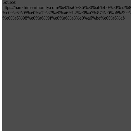
Source:
https://bankbimaarthonity.com/%e0%a6%86%e0%a6%b0%e0%a
%e0%a6%95%e0%a7%87%e0%a6%b2%e0%a7%87%e0%a6%99%e
%e0%a6%98%e0%a6%9f%e0%a6%a8%e0%a6%be%e0%a6%af/