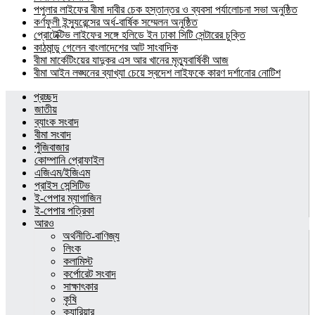
পপুলার লাইফের বীমা দাবীর চেক হস্তান্তর ও ব্যবসা পর্যালোচনা সভা অনুষ্ঠিত
কর্ণফুলী ইন্স্যুরেন্সের অর্ধ-বার্ষিক সম্মেলন অনুষ্ঠিত
প্রোটেক্টিভ লাইফের সঙ্গে হলিডে ইন ঢাকা সিটি সেন্টারের চুক্তি
কাঠমান্ডু গেলেন বাংলাদেশের আট সাংবাদিক
বীমা মার্কেটিংয়ের যাদুকর এস আর খানের মৃত্যুবার্ষিকী আজ
বীমা আইন লঙ্ঘনের ব্যাখ্যা চেয়ে স্বদেশ লাইফকে কারণ দর্শানোর নোটিশ
প্রচ্ছদ
জাতীয়
ব্যাংক সংবাদ
বীমা সংবাদ
পুঁজিবাজার
কোম্পানি প্রোফাইল
এজিএম/ইজিএম
প্রাইস সেন্সিটিভ
ই-পেপার ম্যাগাজিন
ই-পেপার পত্রিকা
আরও
অর্থনীতি-বাণিজ্য
লিংক
কলামিস্ট
কর্পোরেট সংবাদ
সাক্ষাৎকার
কৃষি
ক্যারিয়ার