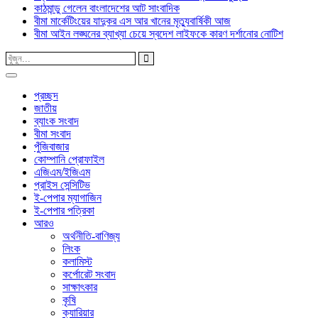
কাঠমান্ডু গেলেন বাংলাদেশের আট সাংবাদিক
বীমা মার্কেটিংয়ের যাদুকর এস আর খানের মৃত্যুবার্ষিকী আজ
বীমা আইন লঙ্ঘনের ব্যাখ্যা চেয়ে স্বদেশ লাইফকে কারণ দর্শানোর নোটিশ
প্রচ্ছদ
জাতীয়
ব্যাংক সংবাদ
বীমা সংবাদ
পুঁজিবাজার
কোম্পানি প্রোফাইল
এজিএম/ইজিএম
প্রাইস সেন্সিটিভ
ই-পেপার ম্যাগাজিন
ই-পেপার পত্রিকা
আরও
অর্থনীতি-বাণিজ্য
লিংক
কলামিস্ট
কর্পোরেট সংবাদ
সাক্ষাৎকার
কৃষি
ক্যারিয়ার