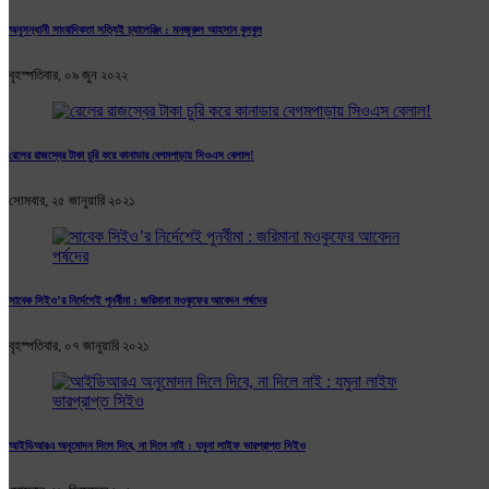
অনুসন্ধানী সাংবাদিকতা সত্যিই চ্যালেঞ্জিং : মনজুরুল আহসান বুলবুল
বৃহস্পতিবার, ০৯ জুন ২০২২
রেলের রাজস্বের টাকা চুরি করে কানাডার বেগমপাড়ায় সিওএস বেলাল!
সোমবার, ২৫ জানুয়ারি ২০২১
সাবেক সিইও’র নির্দেশেই পুনর্বীমা : জরিমানা মওকুফের আবেদন পর্ষদের
বৃহস্পতিবার, ০৭ জানুয়ারি ২০২১
আইডিআরএ অনুমোদন দিলে দিবে, না দিলে নাই : যমুনা লাইফ ভারপ্রাপ্ত সিইও