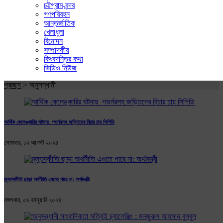
চট্টগ্রাম-বন্দর
গণপরিবহন
আন্তর্জাতিক
খেলাধুলা
বিনোদন
সম্পাদকীয়
কিংবদন্তির কথা
ভিডিও নিউজ
প্রচ্ছদ
>
অনুসন্ধানী
আর্থিক কেলেঙ্কারির ঘটনায় গভর্নরসহ জড়িতদের বিচার চায় সিপিডি
সোমবার, ১২ আগস্ট ২০২৪
মূল্যস্ফীতি ছাড়া অর্থনীতি এগুতে পারে না: অর্থমন্ত্রী
মঙ্গলবার, ০৯ জানুয়ারি ২০২৪