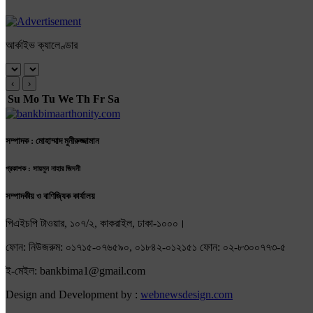
আর্কাইভ ক্যালেণ্ডার
‹
›
Su
Mo
Tu
We
Th
Fr
Sa
সম্পাদক : মোহাম্মাদ মুনীরুজ্জামান
প্রকাশক : সায়মুন নাহার জিদনী
সম্পাদকীয় ও বাণিজ্যিক কার্যালয়
পিএইচপি টাওয়ার, ১০৭/২, কাকরাইল, ঢাকা-১০০০।
ফোন: নিউজরুম: ০১৭১৫-০৭৬৫৯০, ০১৮৪২-০১২১৫১ ফোন: ০২-৮৩০০৭৭৩-৫
ই-মেইল: bankbima1@gmail.com
Design and Development by :
webnewsdesign.com