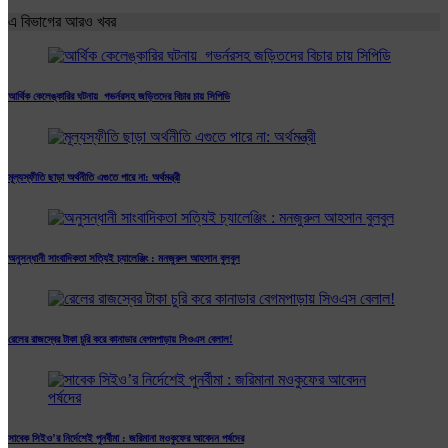
এ বিভাগের আরও খবর
আর্থিক কেলেঙ্কারির ঘটনায় গভর্নরসহ জড়িতদের বিচার চায় সিপিডি
মূল্যস্ফীতি ছাড়া অর্থনীতি এগুতে পারে না: অর্থমন্ত্রী
অনুসন্ধানী সাংবাদিকতা সত্যিই চ্যালেঞ্জিং : মনজুরুল আহসান বুলবুল
রেলের রাজস্বের টাকা চুরি করে কানাডার বেগমপাড়ায় সিওএস বেলাল!
সাবেক সিইও’র নির্দেশেই পুনর্বীমা : জরিমানা মওকুফের আবেদন পর্ষদের