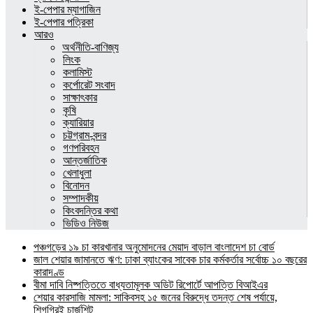
ই-পেপার ম্যাগাজিন
ই-পেপার পত্রিকা
আরও
অর্থনীতি-বাণিজ্য
লিংক
কলামিস্ট
কর্পোরেট সংবাদ
সাক্ষাৎকার
কৃষি
ক্যারিয়ার
চট্টগ্রাম-বন্দর
গণপরিবহন
আন্তর্জাতিক
খেলাধুলা
বিনোদন
সম্পাদকীয়
কিংবদন্তির কথা
ভিডিও নিউজ
পঞ্চগড়ের ১৯ চা কারখানার অনুমোদনের মেয়াদ বাড়াল বাংলাদেশ চা বোর্ড
জাল শেয়ার জামানতে ঋণ: ঢাকা ব্যাংকের সাবেক চার কর্মকর্তার সর্বোচ্চ ১০ বছরের
কারাদণ্ড
বীমা দাবি নিষ্পত্তিতে বাধ্যতামূলক অডিট রিপোর্টে আপত্তি বিআইএর
শেয়ার কারসাজি মামলা: সাকিবসহ ১৫ জনের বিরুদ্ধে তদন্ত শেষ পর্যায়ে,
শিগগিরই চার্জশিট