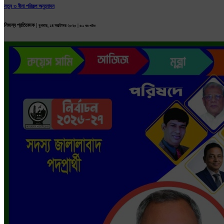
নতুন ৩ বীমা পরিকল্প অনুমোদন
নিজস্ব প্রতিবেদক |
বুধবার, ১৪ অক্টোবর ২০২০ |
৪১১ বার পঠিত