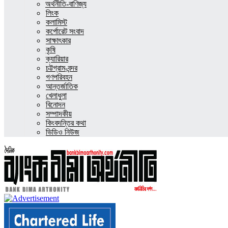
অর্থনীতি-বাণিজ্য
লিংক
কলামিস্ট
কর্পোরেট সংবাদ
সাক্ষাৎকার
কৃষি
ক্যারিয়ার
চট্টগ্রাম-বন্দর
গণপরিবহন
আন্তর্জাতিক
খেলাধুলা
বিনোদন
সম্পাদকীয়
কিংবদন্তির কথা
ভিডিও নিউজ