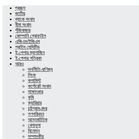
প্রচ্ছদ
জাতীয়
ব্যাংক সংবাদ
বীমা সংবাদ
পুঁজিবাজার
কোম্পানি প্রোফাইল
এজিএম/ইজিএম
প্রাইস সেন্সিটিভ
ই-পেপার ম্যাগাজিন
ই-পেপার পত্রিকা
আরও
অর্থনীতি-বাণিজ্য
লিংক
কলামিস্ট
কর্পোরেট সংবাদ
সাক্ষাৎকার
কৃষি
ক্যারিয়ার
চট্টগ্রাম-বন্দর
গণপরিবহন
আন্তর্জাতিক
খেলাধুলা
বিনোদন
সম্পাদকীয়