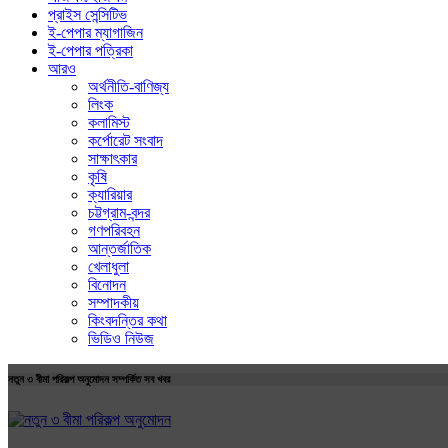
প্রাইস সেন্সিটিভ
ই-পেপার ম্যাগাজিন
ই-পেপার পত্রিকা
আরও
অর্থনীতি-বাণিজ্য
লিংক
কলামিস্ট
কর্পোরেট সংবাদ
সাক্ষাৎকার
কৃষি
ক্যারিয়ার
চট্টগ্রাম-বন্দর
গণপরিবহন
আন্তর্জাতিক
খেলাধুলা
বিনোদন
সম্পাদকীয়
কিংবদন্তির কথা
ভিডিও নিউজ
নতুন ৩ বীমা পরিকল্প অনুমোদন সম্পর্কিত সব খবর