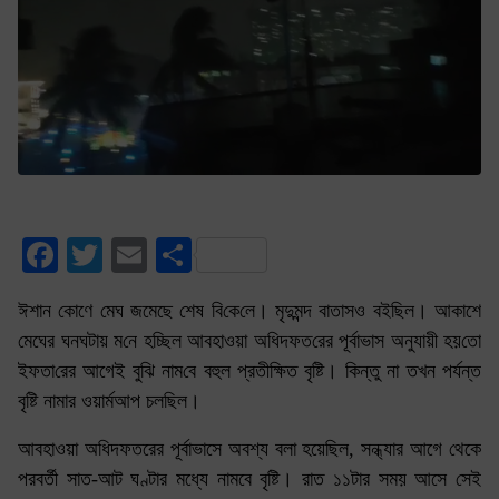
Facebook
Twitter
Email
Share
ঈশান কোণে মেঘ জমেছে শেষ বি‌কে‌লে। মৃদুমন্দ বাতাসও বই‌ছিল। আকাশে
মেঘের ঘনঘটায় ম‌নে হ‌চ্ছিল আবহাওয়া অ‌ধিদফত‌রের পূর্বাভাস অনুযায়ী হয়‌তো
ইফতা‌রের আগেই বু‌ঝি নাম‌বে বহুল প্র‌তীক্ষিত বৃ‌ষ্টি। কিন্তু না তখন পর্যন্ত
বৃ‌ষ্টি নামার ওয়ার্মআপ চল‌ছিল।
আবহাওয়া অধিদফতরের পূর্বাভাসে অবশ্য বলা‌ হয়ে‌ছিল, সন্ধ্যার আগে থেকে
পরবর্তী সাত-আট ঘণ্টার মধ্যে নামবে বৃষ্টি। রাত ১১টার সময় আসে সেই‌