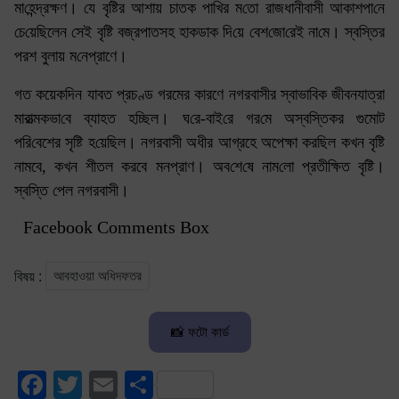
মা‌হেন্দ্রক্ষণ। যে বৃ‌ষ্টির আশায় চাতক পা‌খির ম‌তো রাজধানীবা‌সী আকাশপা‌নে
চে‌য়ে‌ছিলেন সেই বৃষ্টি বজ্রপাতসহ হাকডাক দি‌য়ে বেশ‌জো‌রেই না‌মে। স্ব‌স্তির
পরশ বুলায় ম‌নেপ্রাণে।
গত কয়েকদিন যাবত প্রচণ্ড গরমের কারণে নগরবাসীর স্বাভাবিক জীবনযাত্রা
মারাত্মকভা‌বে ব্যাহত হচ্ছিল। ঘ‌রে-বাই‌রে গর‌মে অস্ব‌স্তিকর গুমোট
প‌রি‌বেশের সৃ‌ষ্টি হ‌য়ে‌ছিল। নগরবাসী অধীর আগ্রহে অপেক্ষা করছিল কখন বৃষ্টি
নামবে, কখন শীতল করবে মনপ্রাণ। অব‌শে‌ষে নাম‌লো প্রতীক্ষিত বৃ‌ষ্টি।
স্ব‌স্তি পে‌ল নগরবা‌সী।
Facebook Comments Box
আবহাওয়া অ‌ধিদফত‌র
বিষয় :
📸 ফটো কার্ড
Facebook
Twitter
Email
Share