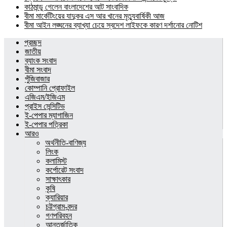
কাঠমান্ডু গেলেন বাংলাদেশের আট সাংবাদিক
বীমা মার্কেটিংয়ের যাদুকর এস আর খানের মৃত্যুবার্ষিকী আজ
বীমা আইন লঙ্ঘনের ব্যাখ্যা চেয়ে স্বদেশ লাইফকে কারণ দর্শানোর নোটিশ
প্রচ্ছদ
জাতীয়
ব্যাংক সংবাদ
বীমা সংবাদ
পুঁজিবাজার
কোম্পানি প্রোফাইল
এজিএম/ইজিএম
প্রাইস সেন্সিটিভ
ই-পেপার ম্যাগাজিন
ই-পেপার পত্রিকা
আরও
অর্থনীতি-বাণিজ্য
লিংক
কলামিস্ট
কর্পোরেট সংবাদ
সাক্ষাৎকার
কৃষি
ক্যারিয়ার
চট্টগ্রাম-বন্দর
গণপরিবহন
আন্তর্জাতিক