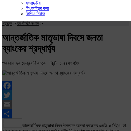
সম্পাদকীয়
কিংবদন্তির কথা
ভিডিও নিউজ
প্রচ্ছদ
>
কর্পোরেট সংবাদ
>
আন্তর্জাতিক মাতৃভাষা দিবসে জনতা
ব্যাংকের শ্রদ্ধার্ঘ্য
শুক্রবার, ২২ ফেব্রুয়ারি ২০১৯
প্রিন্ট
১০৪৪ বার পঠিত
Facebook
Twitter
Email
Share
আন্তর্জাতিক মাতৃভাষা দিবস উপলক্ষে জনতা ব্যাংকের এমডি ও সিইও মো.
আব্দুছ ছালাম আজাদের নেতৃত্বে কেন্দ্রীয় শহীদ মিনারে পুষ্পস্তবক অর্পণের মাধ্যমে