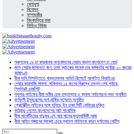
খেলাধুলা
বিনোদন
সম্পাদকীয়
কিংবদন্তির কথা
ভিডিও নিউজ
পঞ্চগড়ের ১৯ চা কারখানার অনুমোদনের মেয়াদ বাড়াল বাংলাদেশ চা বোর্ড
জাল শেয়ার জামানতে ঋণ: ঢাকা ব্যাংকের সাবেক চার কর্মকর্তার সর্বোচ্চ ১০ বছরের
কারাদণ্ড
বীমা দাবি নিষ্পত্তিতে বাধ্যতামূলক অডিট রিপোর্টে আপত্তি বিআইএর
শেয়ার কারসাজি মামলা: সাকিবসহ ১৫ জনের বিরুদ্ধে তদন্ত শেষ পর্যায়ে,
শিগগিরই চার্জশিট
পপুলার লাইফের বীমা দাবীর চেক হস্তান্তর ও ব্যবসা পর্যালোচনা সভা অনুষ্ঠিত
কর্ণফুলী ইন্স্যুরেন্সের অর্ধ-বার্ষিক সম্মেলন অনুষ্ঠিত
প্রোটেক্টিভ লাইফের সঙ্গে হলিডে ইন ঢাকা সিটি সেন্টারের চুক্তি
কাঠমান্ডু গেলেন বাংলাদেশের আট সাংবাদিক
বীমা মার্কেটিংয়ের যাদুকর এস আর খানের মৃত্যুবার্ষিকী আজ
বীমা আইন লঙ্ঘনের ব্যাখ্যা চেয়ে স্বদেশ লাইফকে কারণ দর্শানোর নোটিশ