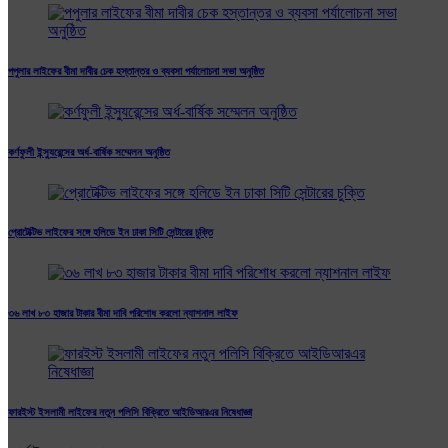
পপুলার লাইফের বীমা দাবীর চেক হস্তান্তর ও ব্যবসা পর্যালোচনা সভা অনুষ্ঠিত
কর্ণফুলী ইন্স্যুরেন্সের অর্ধ-বার্ষিক সম্মেলন অনুষ্ঠিত
প্রোটেক্টিভ লাইফের সঙ্গে হলিডে ইন ঢাকা সিটি সেন্টারের চুক্তি
৩৬ লাখ ৮৩ হাজার টাকার বীমা দাবি পরিশোধ করলো ন্যাশনাল লাইফ
ফারইস্ট ইসলামী লাইফের নতুন পলিসি বিক্রিতে আইডিআরএর নিষেধাজ্ঞা