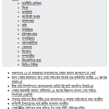
অর্থনীতি-বাণিজ্য
লিংক
কলামিস্ট
কর্পোরেট সংবাদ
সাক্ষাৎকার
কৃষি
ক্যারিয়ার
চট্টগ্রাম-বন্দর
গণপরিবহন
আন্তর্জাতিক
খেলাধুলা
বিনোদন
সম্পাদকীয়
কিংবদন্তির কথা
ভিডিও নিউজ
পঞ্চগড়ের ১৯ চা কারখানার অনুমোদনের মেয়াদ বাড়াল বাংলাদেশ চা বোর্ড
জাল শেয়ার জামানতে ঋণ: ঢাকা ব্যাংকের সাবেক চার কর্মকর্তার সর্বোচ্চ ১০ বছরের
কারাদণ্ড
বীমা দাবি নিষ্পত্তিতে বাধ্যতামূলক অডিট রিপোর্টে আপত্তি বিআইএর
শেয়ার কারসাজি মামলা: সাকিবসহ ১৫ জনের বিরুদ্ধে তদন্ত শেষ পর্যায়ে,
শিগগিরই চার্জশিট
পপুলার লাইফের বীমা দাবীর চেক হস্তান্তর ও ব্যবসা পর্যালোচনা সভা অনুষ্ঠিত
কর্ণফুলী ইন্স্যুরেন্সের অর্ধ-বার্ষিক সম্মেলন অনুষ্ঠিত
প্রোটেক্টিভ লাইফের সঙ্গে হলিডে ইন ঢাকা সিটি সেন্টারের চুক্তি