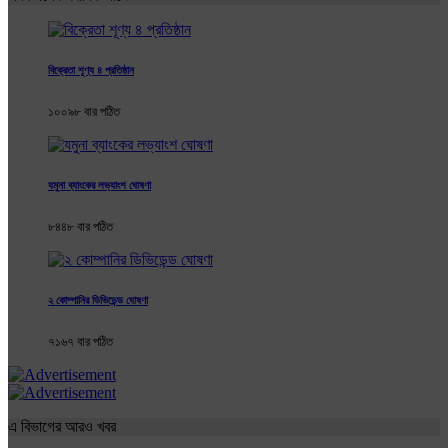
বিক্রেতা শূণ্য ৪ প্রতিষ্ঠান
১০০৯৮ বার পঠিত
যমুনা ব্যাংকের লভ্যাংশ ঘোষণা
৮৪৪৮ বার পঠিত
২ কোম্পানির ডিভিডেন্ড ঘোষণা
৭১৬৭ বার পঠিত
এ বিভাগের আরও খবর