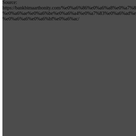
Source:
https://bankbimaarthonity.com/%e0%a6%86%e0%a6%a8%e
%e0%a6%ae%e0%a6%be%e0%a6%a4%e0%a7%83%e0%a6%ad%e
%e0%a6%a6%e0%a6%bf%e0%a6%ac/