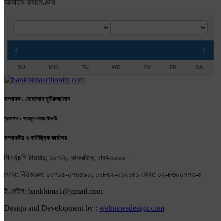
আর্কাইভ ক্যালেণ্ডার
‹
›
SU
MO
TU
WE
TH
FR
SA
সম্পাদক : মোহাম্মাদ মুনীরুজ্জামান
প্রকাশক : সায়মুন নাহার জিদনী
সম্পাদকীয় ও বাণিজ্যিক কার্যালয়
পিএইচপি টাওয়ার, ১০৭/২, কাকরাইল, ঢাকা-১০০০।
ফোন: নিউজরুম: ০১৭১৫-০৭৬৫৯০, ০১৮৪২-০১২১৫১ ফোন: ০২-৮৩০০৭৭৩-৫
ই-মেইল: bankbima1@gmail.com
Design and Development by :
webnewsdesign.com