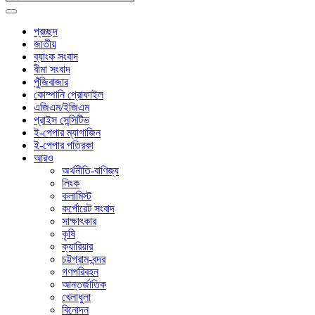
প্রচ্ছদ
জাতীয়
ব্যাংক সংবাদ
বীমা সংবাদ
পুঁজিবাজার
কোম্পানি প্রোফাইল
এজিএম/ইজিএম
প্রাইস সেন্সিটিভ
ই-পেপার ম্যাগাজিন
ই-পেপার পত্রিকা
আরও
অর্থনীতি-বাণিজ্য
লিংক
কলামিস্ট
কর্পোরেট সংবাদ
সাক্ষাৎকার
কৃষি
ক্যারিয়ার
চট্টগ্রাম-বন্দর
গণপরিবহন
আন্তর্জাতিক
খেলাধুলা
বিনোদন