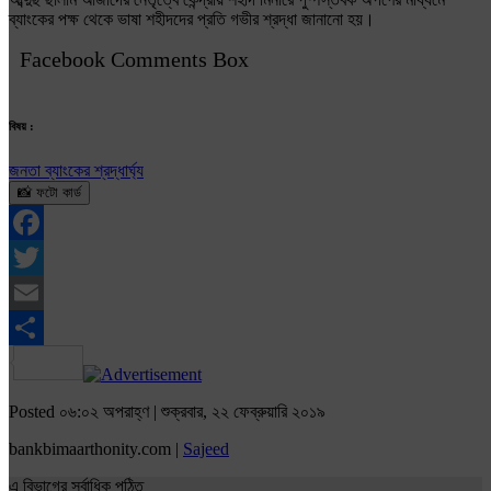
ব্যাংকের পক্ষ থেকে ভাষা শহীদদের প্রতি গভীর শ্রদ্ধা জানানো হয়।
Facebook Comments Box
বিষয় :
জনতা ব্যাংকের শ্রদ্ধার্ঘ্য
📸 ফটো কার্ড
Facebook
Twitter
Email
Share
Posted ০৬:০২ অপরাহ্ণ | শুক্রবার, ২২ ফেব্রুয়ারি ২০১৯
bankbimaarthonity.com |
Sajeed
এ বিভাগের সর্বাধিক পঠিত