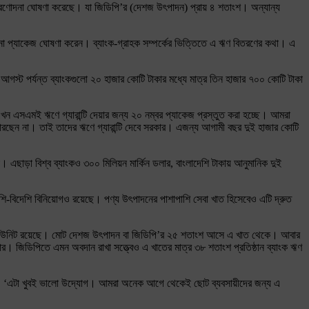
প্রণোদনা ঘোষণা করেছে। যা জিডিপি’র (দেশজ উৎপাদন) প্রায় ৪ শতাংশ। অন্যান্য
প্রণোদনা প্যাকেজ ঘোষণা করেন। ব্যাংক-গ্রাহক সম্পর্কের ভিত্তিতে এ ঋণ বিতরণের কথা। এ
্ট পর্যন্ত ব্যাংকগুলো ২০ হাজার কোটি টাকার মধ্যে মাত্র তিন হাজার ৭০০ কোটি টাকা
 এখন এসএমই ঋণে গ্যারান্টি দেয়ার জন্য ২০ নম্বর প্যাকেজ প্রস্তুত করা হচ্ছে। আমরা
ারছেন না। তাই তাদের ঋণে গ্যারান্টি দেবে সরকার। এজন্য আগামী বছর দুই হাজার কোটি
এছাড়া বিশ্ব ব্যাংকও ৩০০ মিলিয়ন মার্কিন ডলার, বাংলাদেশি টাকায় আনুমানিক দুই
েশি-বিদেশি বিনিয়োগও রয়েছে। পণ্য উৎপাদনের পাশাপাশি সেবা খাত হিসেবেও এটি দ্রুত
১৩ লাখ ইউনিট রয়েছে। মোট দেশজ উৎপাদন বা জিডিপি’র ২৫ শতাংশ আসে এ খাত থেকে। আবার
ার। জিডিপিতে এমন অবদান রাখা সত্ত্বেও এ খাতের মাত্র ৩৮ শতাংশ প্রতিষ্ঠান ব্যাংক ঋণ
 বলেন, ‘এটা খুবই ভালো উদ্যোগ। আমরা অনেক আগে থেকেই ছোট ব্যবসায়ীদের জন্য এ