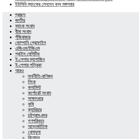
ইউসিবি ব্যাংকের লেনদেন বন্ধ মঙ্গলবার
প্রচ্ছদ
জাতীয়
ব্যাংক সংবাদ
বীমা সংবাদ
পুঁজিবাজার
কোম্পানি প্রোফাইল
এজিএম/ইজিএম
প্রাইস সেন্সিটিভ
ই-পেপার ম্যাগাজিন
ই-পেপার পত্রিকা
আরও
অর্থনীতি-বাণিজ্য
লিংক
কলামিস্ট
কর্পোরেট সংবাদ
সাক্ষাৎকার
কৃষি
ক্যারিয়ার
চট্টগ্রাম-বন্দর
গণপরিবহন
আন্তর্জাতিক
খেলাধুলা
বিনোদন