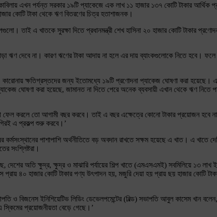
কাবিলায় এখন পর্যন্ত সরকার ১৯টি প্যাকেজে এক লাখ ১১ হাজার ১৩৭ কোটি টাকার আর্থিক 
০ হাজার কোটি টাকা থেকে ঋণ বিতরণের চিত্র হতাশাজনক।
ি শিল্পগুলো। তাই এ খাতকে সুরক্ষা দিতে প্রধানমন্ত্রী শেখ হাসিনা ২০ হাজার কোটি টাকার 
 ঋণ দেবে না। কারণ ঋণের টাকা আদায় না হলে এর দায় ব্যাংকগুলোকে নিতে হবে। ফলে আগস
 বলেন, কারোনায় ক্ষতিগ্রস্তদের জন্য ইতোমধ্যে ১৯টি প্রণোদনা প্যাকেজ ঘোষণা করা হয়েছে।
প্যাকেজ ঘোষণা করা হয়েছে, জামানত না দিতে পেরে অনেক ব্যবসায়ী এখান থেকে ঋণ নিতে প
ীতা ফেল করলে তো আগামী বছর করবে। তাই এ বছর এক্ষেত্রে কোনো টাকার প্রয়োজন হবে না। 
িরই এ প্রকল্প শুরু করবে।’
ুষের কর্মসংস্থানের পাশাপাশি অর্থনীতিতে বড় অবদান রাখতে সক্ষম হয়েছে এ খাত। এ খাতে দ
তের সংশ্লিষ্টরা।
ছে, দেশের অতি ক্ষুদ্র, ক্ষুদ্র ও মাঝারি পর্যায়ের শিল্প খাতে (এমএসএমই) সবমিলিয়ে 
সে প্রায় ৪০ হাজার কোটি টাকার পণ্য উৎপাদন হয়, মজুরি দেয়া হয় প্রায় ছয় হাজার কোটি টাক
।
বেক সভাপতি ও বিজনেস ইনিশিয়েটিভ লিডিং ডেভেলপমেন্টের (বিল্ড) সভাপতি আবুল কাসেম খান
এ স্কিমের প্রয়োজনীয়তা বেড়ে গেছে।’