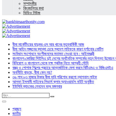
সম্পাদকীয়
কিংবদন্তির কথা
ভিডিও নিউজ
বীমা মার্কেটিংয়ের যাদুকর এস আর খানের মৃত্যুবার্ষিকী আজ
বীমা আইন লঙ্ঘনের ব্যাখ্যা চেয়ে স্বদেশ লাইফকে কারণ দর্শানোর নোটিশ
সংবিধান সংশোধনে অংশীজনদের মতামত নেওয়া হবে : আইনমন্ত্রী
বাংলাদেশ-কোরিয়া সিইপিএ দুই দেশের অর্থনৈতিক সম্পর্কের নতুন দিগন্ত উন্মোচন কর
বিনিয়োগ ও বাংলাদেশ থেকে দক্ষ শ্রমিক নিতে আগ্রহী সৌদি
বস্ত্র ও পোশাক শিল্পের প্রচারে আন্তর্জাতিক মেলা করবে বিটিএমএ ও বিজিএমইএ
অর্থনীতি বাড়ছে, বীমা কেন নয়?
৩৬ লাখ ৮৩ হাজার টাকার বীমা দাবি পরিশোধ করলো ন্যাশনাল লাইফ
আলফা ইসলামী লাইফের লিডার্স ক্লাব অ্যাওয়ার্ডস নাইট অনুষ্ঠিত
ইউসিবি ব্যাংকের লেনদেন বন্ধ মঙ্গলবার
প্রচ্ছদ
জাতীয়