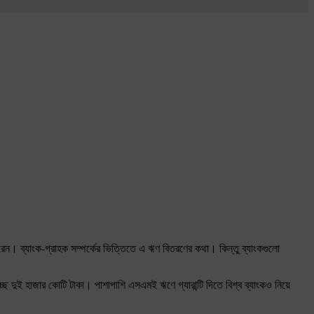
 করেন। ব্যাংক-গ্রাহক সম্পর্কের ভিত্তিতে এ ঋণ বিতরণের কথা। কিন্তু ব্যাংকগুলো
্ছে দুই হাজার কোটি টাকা। পাশাপাশি এসএমই ঋণে গ্যারান্টি দিতে বিশ্ব ব্যাংকও নিয়ে