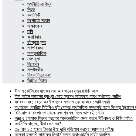
অর্থনীতি-বাণিজ্য
লিংক
কলামিস্ট
কর্পোরেট সংবাদ
সাক্ষাৎকার
কৃষি
ক্যারিয়ার
চট্টগ্রাম-বন্দর
গণপরিবহন
আন্তর্জাতিক
খেলাধুলা
বিনোদন
সম্পাদকীয়
কিংবদন্তির কথা
ভিডিও নিউজ
বীমা মার্কেটিংয়ের যাদুকর এস আর খানের মৃত্যুবার্ষিকী আজ
বীমা আইন লঙ্ঘনের ব্যাখ্যা চেয়ে স্বদেশ লাইফকে কারণ দর্শানোর নোটিশ
সংবিধান সংশোধনে অংশীজনদের মতামত নেওয়া হবে : আইনমন্ত্রী
বাংলাদেশ-কোরিয়া সিইপিএ দুই দেশের অর্থনৈতিক সম্পর্কের নতুন দিগন্ত উন্মোচন কর
বিনিয়োগ ও বাংলাদেশ থেকে দক্ষ শ্রমিক নিতে আগ্রহী সৌদি
বস্ত্র ও পোশাক শিল্পের প্রচারে আন্তর্জাতিক মেলা করবে বিটিএমএ ও বিজিএমইএ
অর্থনীতি বাড়ছে, বীমা কেন নয়?
৩৬ লাখ ৮৩ হাজার টাকার বীমা দাবি পরিশোধ করলো ন্যাশনাল লাইফ
আলফা ইসলামী লাইফের লিডার্স ক্লাব অ্যাওয়ার্ডস নাইট অনুষ্ঠিত