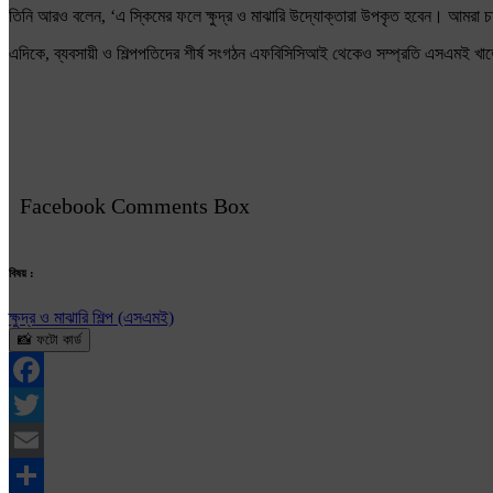
তিনি আরও বলেন, ‘এ স্কিমের ফলে ক্ষুদ্র ও মাঝারি উদ্যোক্তারা উপকৃত হবেন। আমরা চা
এদিকে, ব্যবসায়ী ও শিল্পপতিদের শীর্ষ সংগঠন এফবিসিসিআই থেকেও সম্প্রতি এসএমই খাত
Facebook Comments Box
বিষয় :
ক্ষুদ্র ও মাঝারি শিল্প (এসএমই)
📸 ফটো কার্ড
Facebook
Twitter
Email