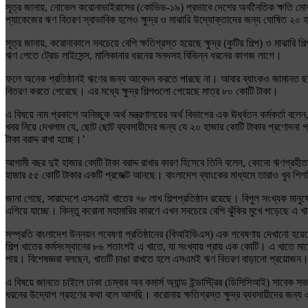
সূত্র জানায়, নোভেল করোনাভাইরাসের (কোভিড-১৯) প্রভাবে দেশের অর্থনৈতিক ক্ষতি মো
প্যাকেজের ঋণ বিতরণ স্বাভাবিক হলেও ক্ষুদ্র ও মাঝারি উদ্যোক্তাদের জন্য ঘোষিত ২
সূত্র জানায়, করোনাকালে সবচেয়ে বেশি ক্ষতিগ্রস্ত হয়েছে ক্ষুদ্র (কুটির শিল্প) ও মাঝার
ঋণ পেতে ট্রেড লাইসেন্স, মালিকানার ধরনের সনদসহ বিভিন্ন ধরনের কাগজ লাগে।
ফলে অনেক প্রতিষ্ঠানই ঋণের জন্য আবেদন করতে পারছে না। আবার ব্যাংকও জামানত ছাড়া
বিতরণ করতে পেরেছে। এর মধ্যে ক্ষুদ্র শিল্পগুলো পেয়েছে মাত্র ৮০ কোটি টাকা।
এ বিষয়ে নাম প্রকাশে অনিচ্ছুক অর্থ মন্ত্রণালয়ের অর্থ বিভাগের এক ঊর্ধ্বতন কর্মকর্তা
খবর নিয়ে দেখলাম যে, ছোট ছোট ব্যবসায়ীদের জন্য যে ২০ হাজার কোটি টাকার প্রণোদনা 
টাকা বরাদ্দ রাখা হচ্ছে।’
আগামী বছর দুই হাজার কোটি টাকা বরাদ্দ রাখার কারণ হিসেবে তিনি বলেন, কোনো ঋণগ্রহ
হাজার ৫৫ কোটি টাকার একটি প্রজেক্ট আনছে। বাংলাদেশ ব্যাংকের মাধ্যমে তারাও খুব শিগগ
জানা গেছে, সারাদেশে এসএমই খাতের ৭৮ লাখ শিল্পপ্রতিষ্ঠান রয়েছে। বিপুল সংখ্যক মান
এগিয়ে যাচ্ছে। কিন্তু করোনা মহামারির কারণে এখন সবচেয়ে বেশি ঝুঁকির মুখে পড়েছে এ খা
সম্প্রতি বাংলাদেশ উন্নয়ন গবেষণা প্রতিষ্ঠানের (বিআইডিএস) এক গবেষণায় দেখানো হয়ে
শিল্প খাতের কর্মসংস্থানের ৮৬ শতাংশই এ খাতে, যা সংখ্যায় প্রায় এক কোটি। এ খাতে মা
পায়। বিশেষজ্ঞরা বলছেন, খাতটি চাঙা রাখতে হলে এসএমই ঋণ বিতরণ বাড়ানো প্রয়োজন
এ বিষয়ে জানতে চাইলে ঢাকা চেম্বার অব কমার্স অ্যান্ড ইন্ডাস্ট্রির (ডিসিসিআই) সা
ধরনের উদ্যোগ গ্রহণের কথা বলে আসছি। করোনায় ক্ষতিগ্রস্ত ক্ষুদ্র ব্যবসায়ীদের জন্য 