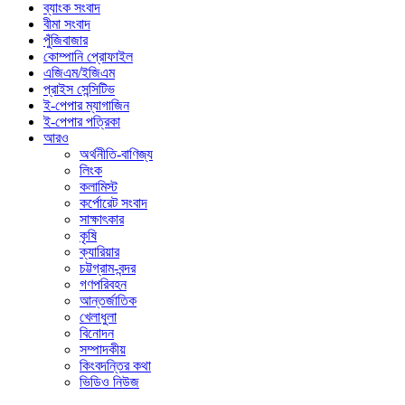
ব্যাংক সংবাদ
বীমা সংবাদ
পুঁজিবাজার
কোম্পানি প্রোফাইল
এজিএম/ইজিএম
প্রাইস সেন্সিটিভ
ই-পেপার ম্যাগাজিন
ই-পেপার পত্রিকা
আরও
অর্থনীতি-বাণিজ্য
লিংক
কলামিস্ট
কর্পোরেট সংবাদ
সাক্ষাৎকার
কৃষি
ক্যারিয়ার
চট্টগ্রাম-বন্দর
গণপরিবহন
আন্তর্জাতিক
খেলাধুলা
বিনোদন
সম্পাদকীয়
কিংবদন্তির কথা
ভিডিও নিউজ