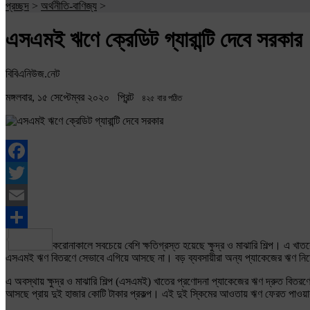
প্রচ্ছদ
>
অর্থনীতি-বাণিজ্য
>
এসএমই ঋণে ক্রেডিট গ্যারান্টি দেবে সরকার
বিবিএনিউজ.নেট
মঙ্গলবার, ১৫ সেপ্টেম্বর ২০২০
প্রিন্ট
৪২৫ বার পঠিত
Facebook
Twitter
Email
Share
করোনাকালে সবচেয়ে বেশি ক্ষতিগ্রস্ত হয়েছে ক্ষুদ্র ও মাঝারি শিল্প। এ খাত
এসএমই ঋণ বিতরণে সেভাবে এগিয়ে আসছে না। বড় ব্যবসায়ীরা অন্য প্যাকেজের ঋণ নিতে প
এ অবস্থায় ক্ষুদ্র ও মাঝারি শিল্প (এসএমই) খাতের প্রণোদনা প্যাকেজের ঋণ দ্রুত বিতরণে 
আসছে প্রায় দুই হাজার কোটি টাকার প্রকল্প। এই দুই স্কিমের আওতায় ঋণ ফেরত পাওয়ার ন