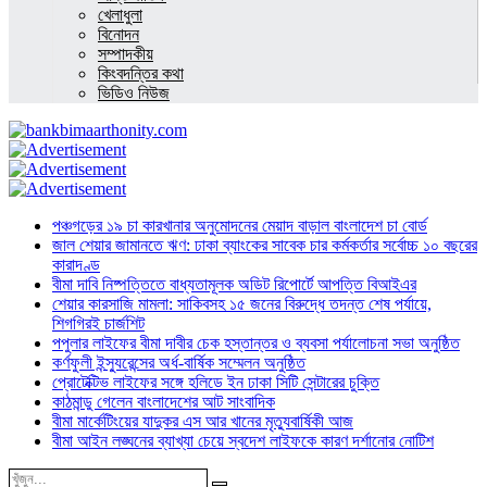
খেলাধুলা
বিনোদন
সম্পাদকীয়
কিংবদন্তির কথা
ভিডিও নিউজ
পঞ্চগড়ের ১৯ চা কারখানার অনুমোদনের মেয়াদ বাড়াল বাংলাদেশ চা বোর্ড
জাল শেয়ার জামানতে ঋণ: ঢাকা ব্যাংকের সাবেক চার কর্মকর্তার সর্বোচ্চ ১০ বছরের
কারাদণ্ড
বীমা দাবি নিষ্পত্তিতে বাধ্যতামূলক অডিট রিপোর্টে আপত্তি বিআইএর
শেয়ার কারসাজি মামলা: সাকিবসহ ১৫ জনের বিরুদ্ধে তদন্ত শেষ পর্যায়ে,
শিগগিরই চার্জশিট
পপুলার লাইফের বীমা দাবীর চেক হস্তান্তর ও ব্যবসা পর্যালোচনা সভা অনুষ্ঠিত
কর্ণফুলী ইন্স্যুরেন্সের অর্ধ-বার্ষিক সম্মেলন অনুষ্ঠিত
প্রোটেক্টিভ লাইফের সঙ্গে হলিডে ইন ঢাকা সিটি সেন্টারের চুক্তি
কাঠমান্ডু গেলেন বাংলাদেশের আট সাংবাদিক
বীমা মার্কেটিংয়ের যাদুকর এস আর খানের মৃত্যুবার্ষিকী আজ
বীমা আইন লঙ্ঘনের ব্যাখ্যা চেয়ে স্বদেশ লাইফকে কারণ দর্শানোর নোটিশ