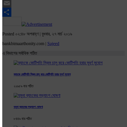
Twitter
Email
Share
Posted ০২:৪৮ অপরাহ্ণ | বুধবার, ২৭ মার্চ ২০১৯
bankbimaarthonity.com |
Sajeed
এ বিভাগের সর্বাধিক পঠিত
ব্যাংকে কোটিপতি স্কিম চালু করে কোটিপতি হবার সুবর্ণ ‍সুযোগ
২২৬৫৯ বার পঠিত
যমুনা ব্যাংকের লভ্যাংশ ঘোষণা
৮৪৪৯ বার পঠিত