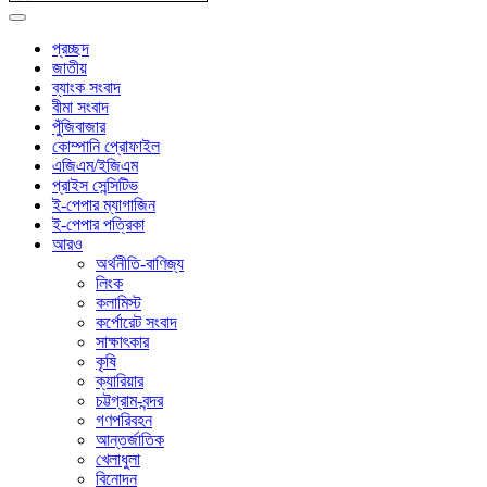
প্রচ্ছদ
জাতীয়
ব্যাংক সংবাদ
বীমা সংবাদ
পুঁজিবাজার
কোম্পানি প্রোফাইল
এজিএম/ইজিএম
প্রাইস সেন্সিটিভ
ই-পেপার ম্যাগাজিন
ই-পেপার পত্রিকা
আরও
অর্থনীতি-বাণিজ্য
লিংক
কলামিস্ট
কর্পোরেট সংবাদ
সাক্ষাৎকার
কৃষি
ক্যারিয়ার
চট্টগ্রাম-বন্দর
গণপরিবহন
আন্তর্জাতিক
খেলাধুলা
বিনোদন