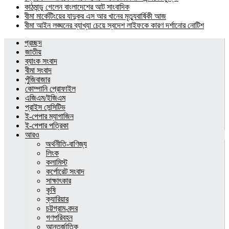
কাঠমান্ডু গেলেন বাংলাদেশের আট সাংবাদিক
বীমা মার্কেটিংয়ের যাদুকর এস আর খানের মৃত্যুবার্ষিকী আজ
বীমা আইন লঙ্ঘনের ব্যাখ্যা চেয়ে স্বদেশ লাইফকে কারণ দর্শানোর নোটিশ
প্রচ্ছদ
জাতীয়
ব্যাংক সংবাদ
বীমা সংবাদ
পুঁজিবাজার
কোম্পানি প্রোফাইল
এজিএম/ইজিএম
প্রাইস সেন্সিটিভ
ই-পেপার ম্যাগাজিন
ই-পেপার পত্রিকা
আরও
অর্থনীতি-বাণিজ্য
লিংক
কলামিস্ট
কর্পোরেট সংবাদ
সাক্ষাৎকার
কৃষি
ক্যারিয়ার
চট্টগ্রাম-বন্দর
গণপরিবহন
আন্তর্জাতিক