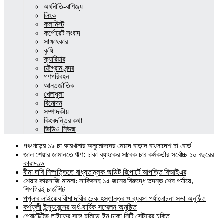
অর্থনীতি-বাণিজ্য
লিংক
কলামিস্ট
কর্পোরেট সংবাদ
সাক্ষাৎকার
কৃষি
ক্যারিয়ার
চট্টগ্রাম-বন্দর
গণপরিবহন
আন্তর্জাতিক
খেলাধুলা
বিনোদন
সম্পাদকীয়
কিংবদন্তির কথা
ভিডিও নিউজ
পঞ্চগড়ের ১৯ চা কারখানার অনুমোদনের মেয়াদ বাড়াল বাংলাদেশ চা বোর্ড
জাল শেয়ার জামানতে ঋণ: ঢাকা ব্যাংকের সাবেক চার কর্মকর্তার সর্বোচ্চ ১০ বছরের
কারাদণ্ড
বীমা দাবি নিষ্পত্তিতে বাধ্যতামূলক অডিট রিপোর্টে আপত্তি বিআইএর
শেয়ার কারসাজি মামলা: সাকিবসহ ১৫ জনের বিরুদ্ধে তদন্ত শেষ পর্যায়ে,
শিগগিরই চার্জশিট
পপুলার লাইফের বীমা দাবীর চেক হস্তান্তর ও ব্যবসা পর্যালোচনা সভা অনুষ্ঠিত
কর্ণফুলী ইন্স্যুরেন্সের অর্ধ-বার্ষিক সম্মেলন অনুষ্ঠিত
প্রোটেক্টিভ লাইফের সঙ্গে হলিডে ইন ঢাকা সিটি সেন্টারের চুক্তি