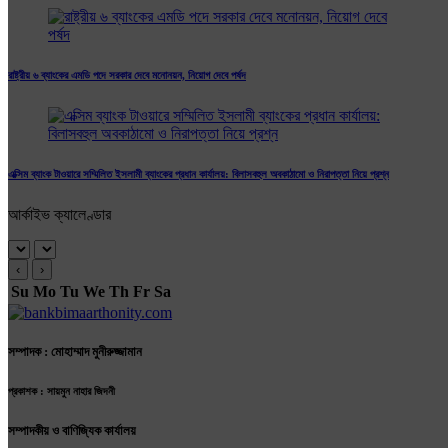
রাষ্ট্রীয় ৬ ব্যাংকের এমডি পদে সরকার দেবে মনোনয়ন, নিয়োগ দেবে পর্ষদ
এক্সিম ব্যাংক টাওয়ারে সম্মিলিত ইসলামী ব্যাংকের প্রধান কার্যালয়: বিলাসবহুল অবকাঠামো ও নিরাপত্তা নিয়ে প্রশ্ন
আর্কাইভ ক্যালেণ্ডার
‹
›
Su
Mo
Tu
We
Th
Fr
Sa
সম্পাদক : মোহাম্মাদ মুনীরুজ্জামান
প্রকাশক : সায়মুন নাহার জিদনী
সম্পাদকীয় ও বাণিজ্যিক কার্যালয়