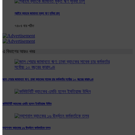
প্রাইম ব্যাংকে জামানত মুক্ত ঋণ সুবিধা চালু
৭৪৮৪ বার পঠিত
এ বিভাগের আরও খবর
জাল শেয়ার জামানতে ঋণ: ঢাকা ব্যাংকের সাবেক চার কর্মকর্তার সর্বোচ্চ ১০ বছরের কারাদণ্ড
কমিউনিটি ব্যাংকের এমডি হলেন ইমতিয়াজ উদ্দিন
ন্যাশনাল ব্যাংকের ১৬ ঊর্ধ্বতন কর্মকর্তাকে তলব