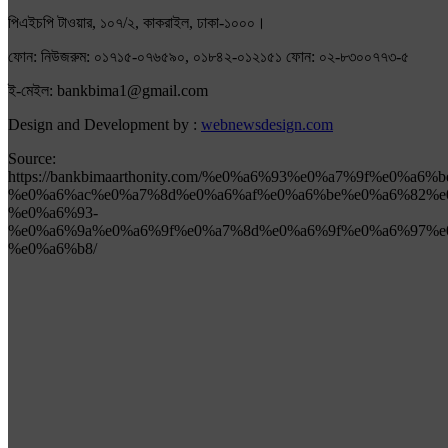
পিএইচপি টাওয়ার, ১০৭/২, কাকরাইল, ঢাকা-১০০০।
ফোন: নিউজরুম: ০১৭১৫-০৭৬৫৯০, ০১৮৪২-০১২১৫১ ফোন: ০২-৮৩০০৭৭৩-৫
ই-মেইল: bankbima1@gmail.com
Design and Development by :
webnewsdesign.com
Source:
https://bankbimaarthonity.com/%e0%a6%93%e0%a7%9f%e0%a6%
%e0%a6%ac%e0%a7%8d%e0%a6%af%e0%a6%be%e0%a6%82%e
%e0%a6%93-
%e0%a6%9a%e0%a6%9f%e0%a7%8d%e0%a6%9f%e0%a6%97%e
%e0%a6%b8/