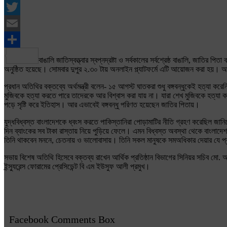
Facebook
Twitter
Email
Share
বাঙালি জাতিস্বত্ত্বার স্বপ্নদ্রষ্টা ও সর্বকালের সর্বশ্রেষ্ঠ বাঙালি, জাত
অনুষ্ঠিত হয়েছে। সোমবার দুপুর ২.৩০ টায় অনলাইন প্ল্যাটফর্মে এটি আয়োজন করা হয়। 
প্রধান অতিথির বক্তব্যে অর্থমন্ত্রী বলেন- ১৫ আগস্ট ঘাতকরা শুধু বঙ্গবন্ধুকেই হত্যা 
মুজিবকে হত্যা করতে পারে তাদেরকে আর বিশ্বাস করা যায় না। যারা শেখ মুজিবকে হত্যা 
পড়ে সৃষ্টি করে ইতিহাস। আর এভাবেই বঙ্গবন্ধু পরিণত হয়েছেন জাতির পিতায়।
যুদ্ধবিধ্বস্ত বাংলাদেশকে ধ্বংস করতে পাকিস্তানিরা পোড়ামাটির নীতি গ্রহণ করেছিল জান
দিন ব্যাংকের সব টাকা রাস্তায় নিয়ে পুড়িয়ে ফেলে। এমন বিধ্বস্ত অবস্থা থেকে বাংলাদে
তিনি থাকবেন মননে, চেতনায় ও ভালোবাসায়। তিনি সকল মানুষকে সমঅধিকার দেয়ার যে প্রতিশ
সভায় বিশেষ অতিথি হিসেবে বক্তব্য রাখেন আর্থিক প্রতিষ্ঠান বিভাগের সিনিয়র সচিব মো. আ
ইন্স্যুরেন্স ফোরামের প্রেসিডেন্ট বি এম ইউসুফ আলী প্রমুখ।
Facebook Comments Box