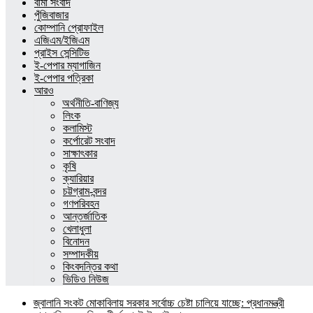
বীমা সংবাদ
পুঁজিবাজার
কোম্পানি প্রোফাইল
এজিএম/ইজিএম
প্রাইস সেন্সিটিভ
ই-পেপার ম্যাগাজিন
ই-পেপার পত্রিকা
আরও
অর্থনীতি-বাণিজ্য
লিংক
কলামিস্ট
কর্পোরেট সংবাদ
সাক্ষাৎকার
কৃষি
ক্যারিয়ার
চট্টগ্রাম-বন্দর
গণপরিবহন
আন্তর্জাতিক
খেলাধুলা
বিনোদন
সম্পাদকীয়
কিংবদন্তির কথা
ভিডিও নিউজ
জ্বালানি সংকট মোকাবিলায় সরকার সর্বোচ্চ চেষ্টা চালিয়ে যাচ্ছে: প্রধানমন্ত্রী