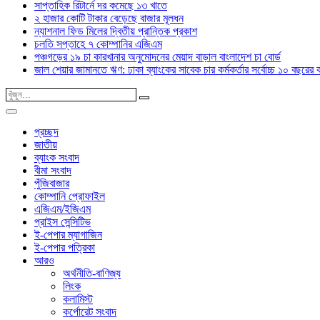
সাপ্তাহিক রিটার্নে দর কমেছে ১৩ খাতে
২ হাজার কোটি টাকার বেড়েছে বাজার মূলধন
ন্যাশনাল ফিড মিলের দ্বিতীয় প্রান্তিক প্রকাশ
চলতি সপ্তাহে ৭ কোম্পানির এজিএম
পঞ্চগড়ের ১৯ চা কারখানার অনুমোদনের মেয়াদ বাড়াল বাংলাদেশ চা বোর্ড
জাল শেয়ার জামানতে ঋণ: ঢাকা ব্যাংকের সাবেক চার কর্মকর্তার সর্বোচ্চ ১০ বছরের 
প্রচ্ছদ
জাতীয়
ব্যাংক সংবাদ
বীমা সংবাদ
পুঁজিবাজার
কোম্পানি প্রোফাইল
এজিএম/ইজিএম
প্রাইস সেন্সিটিভ
ই-পেপার ম্যাগাজিন
ই-পেপার পত্রিকা
আরও
অর্থনীতি-বাণিজ্য
লিংক
কলামিস্ট
কর্পোরেট সংবাদ