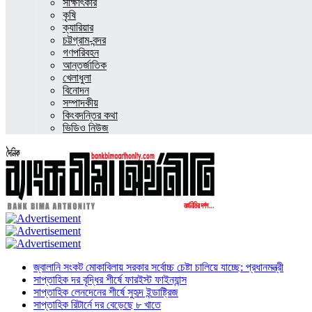
সাক্ষাৎকার
কৃষি
ক্যারিয়ার
চট্টগ্রাম-বন্দর
গণপরিবহন
আন্তর্জাতিক
খেলাধুলা
বিনোদন
সম্পাদকীয়
কিংবদন্তির কথা
ভিডিও নিউজ
জ্বালানি সংকট মোকাবিলায় সরকার সর্বোচ্চ চেষ্টা চালিয়ে যাচ্ছে: প্রধানমন্ত্রী
সাপ্তাহিক দর বৃদ্ধির শীর্ষে ফারইস্ট ফাইন্যান্স
সাপ্তাহিক লেনদেনের শীর্ষে সুহৃদ ইন্ডাষ্ট্রিজ
সাপ্তাহিক রিটার্নে দর বেড়েছে ৮ খাতে