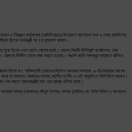
ে বীমা উন্নয়ন ও নিয়ন্ত্রণ কর্তৃপক্ষের (আইডিআরএ) উদ্যোগে আলোচনা সভা ও দোয়া মাহফিলের
িত ছিলেন অর্থমন্ত্রী আ হ ম মুস্তফা কামাল।
েশসহ পুরো বিশ্বে নেমে আসে শোকের ছায়া। নোবেল বিজয়ী উইলিবান্ট বলেছিলেন- যারা
এরজন্য দীর্ঘদিন থেকে কাজ করতে হয়েছে। বাঙালি জাতি বঙ্গবন্ধুর আহ্বানে ঝাঁপিয়ে
 রিজার্ভ ছিলো না। পাকিস্তানী সেনাদের নির্দেশে আলবদর সদস্যরা ১৬ ডিসেম্বরের আগের
 আমাদের মাঝে না থাকলেও আমাদের পতাকা, জাতীয় সংগীত ও এই প্রকৃতিতে তিনি মিশে আছেন।
কাজ শেষ করতে প্রধানমন্ত্রীর হাত ধরে আমরা এগিয়ে যাবো।
ত্রণ সংস্থার সদস্য (প্রশাসন) মইনুল ইসলাম, সদস্য (আইন) মো. দলিল উদ্দিন ও বাংলাদেশ