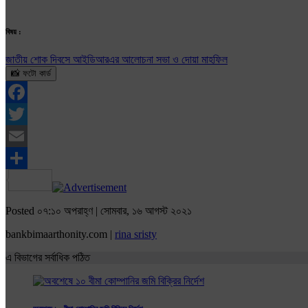
বিষয় :
জাতীয় শোক দিবসে আইডিআরএর আলোচনা সভা ও দোয়া মাহফিল
📸 ফটো কার্ড
Facebook
Twitter
Email
Share
Posted ০৭:১০ অপরাহ্ণ | সোমবার, ১৬ আগস্ট ২০২১
bankbimaarthonity.com |
rina sristy
এ বিভাগের সর্বাধিক পঠিত