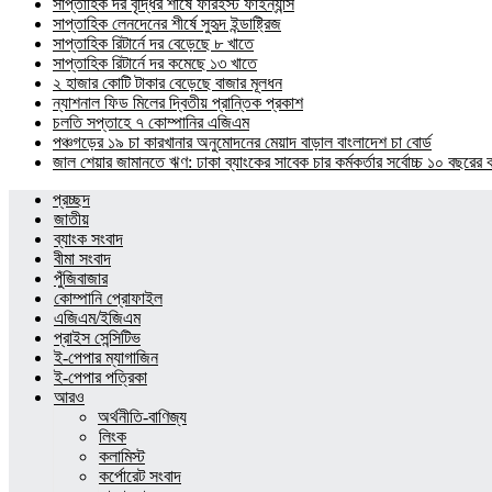
সাপ্তাহিক দর বৃদ্ধির শীর্ষে ফারইস্ট ফাইন্যান্স
সাপ্তাহিক লেনদেনের শীর্ষে সুহৃদ ইন্ডাষ্ট্রিজ
সাপ্তাহিক রিটার্নে দর বেড়েছে ৮ খাতে
সাপ্তাহিক রিটার্নে দর কমেছে ১৩ খাতে
২ হাজার কোটি টাকার বেড়েছে বাজার মূলধন
ন্যাশনাল ফিড মিলের দ্বিতীয় প্রান্তিক প্রকাশ
চলতি সপ্তাহে ৭ কোম্পানির এজিএম
পঞ্চগড়ের ১৯ চা কারখানার অনুমোদনের মেয়াদ বাড়াল বাংলাদেশ চা বোর্ড
জাল শেয়ার জামানতে ঋণ: ঢাকা ব্যাংকের সাবেক চার কর্মকর্তার সর্বোচ্চ ১০ বছরের 
প্রচ্ছদ
জাতীয়
ব্যাংক সংবাদ
বীমা সংবাদ
পুঁজিবাজার
কোম্পানি প্রোফাইল
এজিএম/ইজিএম
প্রাইস সেন্সিটিভ
ই-পেপার ম্যাগাজিন
ই-পেপার পত্রিকা
আরও
অর্থনীতি-বাণিজ্য
লিংক
কলামিস্ট
কর্পোরেট সংবাদ