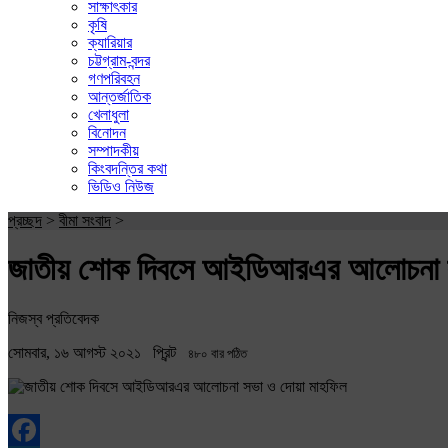
সাক্ষাৎকার
কৃষি
ক্যারিয়ার
চট্টগ্রাম-বন্দর
গণপরিবহন
আন্তর্জাতিক
খেলাধুলা
বিনোদন
সম্পাদকীয়
কিংবদন্তির কথা
ভিডিও নিউজ
প্রচ্ছদ
>
বীমা সংবাদ
>
জাতীয় শোক দিবসে আইডিআরএর আলোচনা স
নিজস্ব প্রতিবেদক
সোমবার, ১৬ আগস্ট ২০২১
প্রিন্ট
৪৮০ বার পঠিত