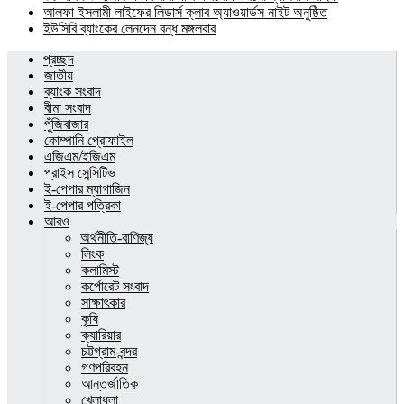
আলফা ইসলামী লাইফের লিডার্স ক্লাব অ্যাওয়ার্ডস নাইট অনুষ্ঠিত
ইউসিবি ব্যাংকের লেনদেন বন্ধ মঙ্গলবার
প্রচ্ছদ
জাতীয়
ব্যাংক সংবাদ
বীমা সংবাদ
পুঁজিবাজার
কোম্পানি প্রোফাইল
এজিএম/ইজিএম
প্রাইস সেন্সিটিভ
ই-পেপার ম্যাগাজিন
ই-পেপার পত্রিকা
আরও
অর্থনীতি-বাণিজ্য
লিংক
কলামিস্ট
কর্পোরেট সংবাদ
সাক্ষাৎকার
কৃষি
ক্যারিয়ার
চট্টগ্রাম-বন্দর
গণপরিবহন
আন্তর্জাতিক
খেলাধুলা