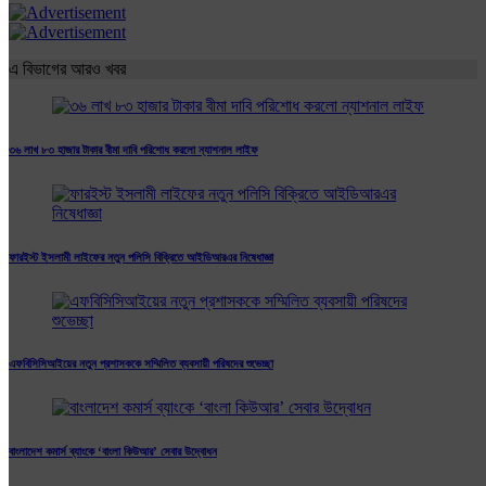
এ বিভাগের আরও খবর
৩৬ লাখ ৮৩ হাজার টাকার বীমা দাবি পরিশোধ করলো ন্যাশনাল লাইফ
ফারইস্ট ইসলামী লাইফের নতুন পলিসি বিক্রিতে আইডিআরএর নিষেধাজ্ঞা
এফবিসিসিআইয়ের নতুন প্রশাসককে সম্মিলিত ব্যবসায়ী পরিষদের শুভেচ্ছা
বাংলাদেশ কমার্স ব্যাংকে ‘বাংলা কিউআর’ সেবার উদ্বোধন