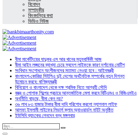
বিনোদন
সম্পাদকীয়
কিংবদন্তির কথা
ভিডিও নিউজ
বীমা মার্কেটিংয়ের যাদুকর এস আর খানের মৃত্যুবার্ষিকী আজ
বীমা আইন লঙ্ঘনের ব্যাখ্যা চেয়ে স্বদেশ লাইফকে কারণ দর্শানোর নোটিশ
সংবিধান সংশোধনে অংশীজনদের মতামত নেওয়া হবে : আইনমন্ত্রী
বাংলাদেশ-কোরিয়া সিইপিএ দুই দেশের অর্থনৈতিক সম্পর্কের নতুন দিগন্ত
উন্মোচন করবে: বাণিজ্যমন্ত্রী
বিনিয়োগ ও বাংলাদেশ থেকে দক্ষ শ্রমিক নিতে আগ্রহী সৌদি
বস্ত্র ও পোশাক শিল্পের প্রচারে আন্তর্জাতিক মেলা করবে বিটিএমএ ও বিজিএমইএ
অর্থনীতি বাড়ছে, বীমা কেন নয়?
৩৬ লাখ ৮৩ হাজার টাকার বীমা দাবি পরিশোধ করলো ন্যাশনাল লাইফ
আলফা ইসলামী লাইফের লিডার্স ক্লাব অ্যাওয়ার্ডস নাইট অনুষ্ঠিত
ইউসিবি ব্যাংকের লেনদেন বন্ধ মঙ্গলবার