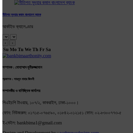
নীতিগত সুদহার কমাল বাংলাদেশ ব্যাংক
আর্কাইভ ক্যালেণ্ডার
‹
›
Su
Mo
Tu
We
Th
Fr
Sa
সম্পাদক : মোহাম্মাদ মুনীরুজ্জামান
প্রকাশক : সায়মুন নাহার জিদনী
সম্পাদকীয় ও বাণিজ্যিক কার্যালয়
পিএইচপি টাওয়ার, ১০৭/২, কাকরাইল, ঢাকা-১০০০।
ফোন: নিউজরুম: ০১৭১৫-০৭৬৫৯০, ০১৮৪২-০১২১৫১ ফোন: ০২-৮৩০০৭৭৩-৫
ই-মেইল: bankbima1@gmail.com
Design and Development by :
webnewsdesign.com