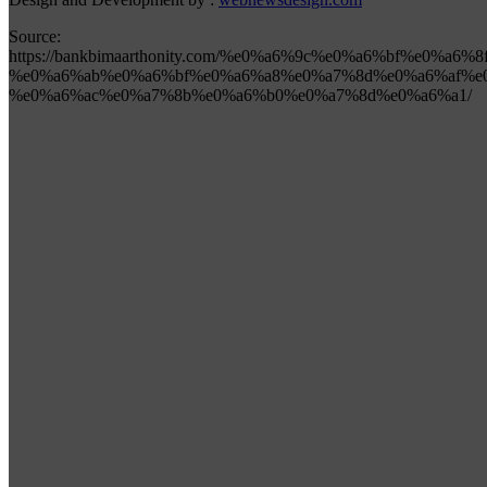
Source:
https://bankbimaarthonity.com/%e0%a6%9c%e0%a6%bf%e0%a
%e0%a6%ab%e0%a6%bf%e0%a6%a8%e0%a7%8d%e0%a6%af%e
%e0%a6%ac%e0%a7%8b%e0%a6%b0%e0%a7%8d%e0%a6%a1/