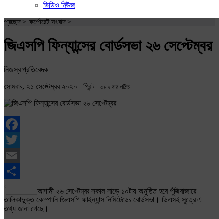
ভিডিও নিউজ
প্রচ্ছদ
>
কর্পোরেট সংবাদ
>
জিএসপি ফিন্যান্সের বোর্ডসভা ২৬ সেপ্টেম্বর
নিজস্ব প্রতিবেদক
সোমবার, ২১ সেপ্টেম্বর ২০২০
প্রিন্ট
৫৮৭ বার পঠিত
Facebook
Twitter
Email
Share
আগামী ২৬ সেপ্টেম্বর সকাল সাড়ে ১০টায় অনুষ্ঠিত হবে পুঁজিবাজারে
তালিকাভুক্ত কোম্পানি জিএসপি ফাইন্যান্স লিমিটেডের বোর্ডসভা। ডিএসই সূত্রে এ
তথ্য জানা গেছে।