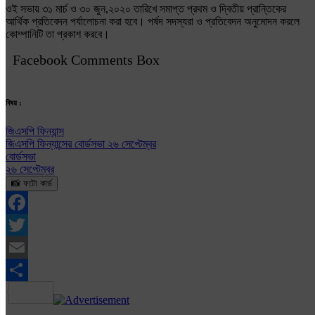
ওই সভায় ৩১ মার্চ ও ৩০ জুন,২০২০ তারিখে সমাপ্ত প্রথম ও দ্বিতীয় প্রান্তিকের
আর্থিক প্রতিবেদন পর্যালোচনা করা হবে। পর্ষদ সদস্যরা ও প্রতিবেদন অনুমোদন করলে
কোম্পানিটি তা প্রকাশ করবে।
Facebook Comments Box
বিষয় :
জিএসপি ফিন্যান্স
জিএসপি ফিন্যান্সের বোর্ডসভা ২৬ সেপ্টেম্বর
বোর্ডসভা
২৬ সেপ্টেম্বর
📸 ফটো কার্ড
Facebook
Twitter
Email
Share