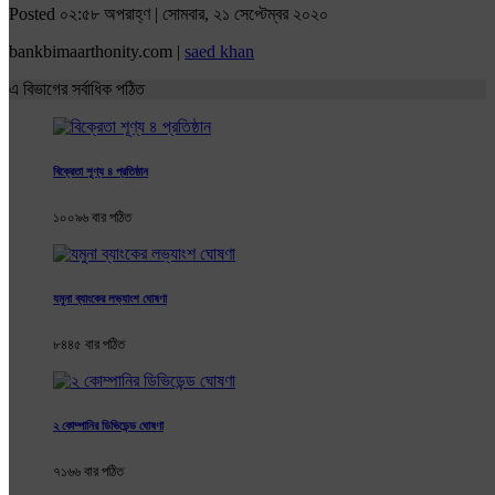
Posted ০২:৫৮ অপরাহ্ণ | সোমবার, ২১ সেপ্টেম্বর ২০২০
bankbimaarthonity.com |
saed khan
এ বিভাগের সর্বাধিক পঠিত
বিক্রেতা শূণ্য ৪ প্রতিষ্ঠান
১০০৯৬ বার পঠিত
যমুনা ব্যাংকের লভ্যাংশ ঘোষণা
৮৪৪৫ বার পঠিত
২ কোম্পানির ডিভিডেন্ড ঘোষণা
৭১৬৬ বার পঠিত