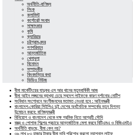
অর্থনীতি-বাণিজ্য
লিংক
কলামিস্ট
কর্পোরেট সংবাদ
সাক্ষাৎকার
কৃষি
ক্যারিয়ার
চট্টগ্রাম-বন্দর
গণপরিবহন
আন্তর্জাতিক
খেলাধুলা
বিনোদন
সম্পাদকীয়
কিংবদন্তির কথা
ভিডিও নিউজ
বীমা মার্কেটিংয়ের যাদুকর এস আর খানের মৃত্যুবার্ষিকী আজ
বীমা আইন লঙ্ঘনের ব্যাখ্যা চেয়ে স্বদেশ লাইফকে কারণ দর্শানোর নোটিশ
সংবিধান সংশোধনে অংশীজনদের মতামত নেওয়া হবে : আইনমন্ত্রী
বাংলাদেশ-কোরিয়া সিইপিএ দুই দেশের অর্থনৈতিক সম্পর্কের নতুন দিগন্ত
উন্মোচন করবে: বাণিজ্যমন্ত্রী
বিনিয়োগ ও বাংলাদেশ থেকে দক্ষ শ্রমিক নিতে আগ্রহী সৌদি
বস্ত্র ও পোশাক শিল্পের প্রচারে আন্তর্জাতিক মেলা করবে বিটিএমএ ও বিজিএমইএ
অর্থনীতি বাড়ছে, বীমা কেন নয়?
৩৬ লাখ ৮৩ হাজার টাকার বীমা দাবি পরিশোধ করলো ন্যাশনাল লাইফ