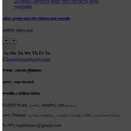
কোরিয়ান কোম্পানিকে জাহাজ নির্মাণে বিনিয়োগের আহ্বান প্রধানমন্ত্রীর
আর্কাইভ ক্যালেণ্ডার
‹
›
Su
Mo
Tu
We
Th
Fr
Sa
সম্পাদক : মোহাম্মাদ মুনীরুজ্জামান
প্রকাশক : সায়মুন নাহার জিদনী
সম্পাদকীয় ও বাণিজ্যিক কার্যালয়
পিএইচপি টাওয়ার, ১০৭/২, কাকরাইল, ঢাকা-১০০০।
ফোন: নিউজরুম: ০১৭১৫-০৭৬৫৯০, ০১৮৪২-০১২১৫১ ফোন: ০২-৮৩০০৭৭৩-৫
ই-মেইল: bankbima1@gmail.com