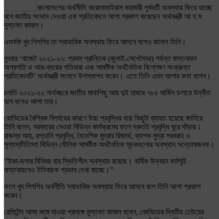
Share
বাংলাদেশের অর্থনীতি করোনাভাইরাস মহামারী পূর্ববর্তী অবস্থায় ফিরে যাচ্ছে
বলে জাতীয় সংসদে দেওয়া এক প্রতিবেদনে আশা প্রকাশ করেছেন অর্থমন্ত্রী আ হ ম
মুস্তফা কামাল।
এমনকি খুব শিগগির তা স্বাভাবিক অবস্থায় ফিরে আসবে বলেও জানান তিনি।
বুধবার ‘বাজেট ২০২১-২২: প্রথম প্রান্তিক (জুলাই-সেপ্টেম্বর) পর্যন্ত বাস্তবায়ন
অগ্রগতি ও আয়-ব্যয়ের গতিধারা এবং সামষ্টিক অর্থনৈতিক বিশ্লেষণ সংক্রান্ত
প্রতিবেদনটি’ অর্থমন্ত্রী সংসদে উপস্থাপন করেন। এতে তিনি এমন আশার কথা বলেন।
চলতি ২০২১-২২ অর্থবছরে জাতীয় মাথাপিছু আয় দুই হাজার ৭৮৫ মার্কিন ডলারে উন্নীত
হবে বলেও আশা তার।
কোভিডের বৈশ্বিক বিপর্যয়ের কারণে উচ্চ প্রবৃদ্ধির ধারা কিছুটা ব্যাহত হয়েছে জানিয়ে
তিনি বলেন, সরকারের নেওয়া বিভিন্ন কার্যক্রমের ফলে দ্রুতই প্রবৃদ্ধি ঘুরে দাঁড়ায়।
রাজস্ব আয়, রপ্তানি প্রবৃদ্ধি, বৈদেশিক মুদ্রার রিজার্ভ, ব্যাপক মুদ্রা সরবরাহ ও
মূল্যস্ফীতিসহ বিভিন্ন মৌলিক সামষ্টিক অর্থনৈতিক সূচকগুলোর অবস্থান সন্তোষজনক।
“টাকা-ডলার বিনিময় হার স্থিতিশীল অবস্থায় রয়েছে। বার্ষিক উন্নয়ন কর্মসূচি
বাস্তবায়নেও ইতিবাচক প্রভাব দেখা যাচ্ছে।”
ফলে খুব শিগগির অর্থনীতি স্বাভাবিক অবস্থায় ফিরে আসবে বলে তিনি আশা প্রকাশ
করেন।
রেমিটেন্স আসা কমে যাওয়া প্রসঙ্গে মুস্তফা কামাল বলেন, কোভিডের দ্বিতীয় ঢেউয়ের