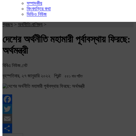
সম্পাদকীয়
কিংবদন্তির কথা
ভিডিও নিউজ
প্রচ্ছদ
>
অর্থনীতি-বাণিজ্য
>
দেশের অর্থনীতি মহামারী পূর্বাবস্থায় ফিরছে:
অর্থমন্ত্রী
বিবিএ নিউজ.নেট
বৃহস্পতিবার, ২৭ জানুয়ারি ২০২২
প্রিন্ট
৫৫১ বার পঠিত
Facebook
Twitter
Email