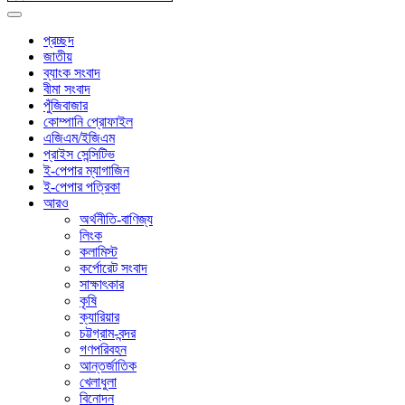
প্রচ্ছদ
জাতীয়
ব্যাংক সংবাদ
বীমা সংবাদ
পুঁজিবাজার
কোম্পানি প্রোফাইল
এজিএম/ইজিএম
প্রাইস সেন্সিটিভ
ই-পেপার ম্যাগাজিন
ই-পেপার পত্রিকা
আরও
অর্থনীতি-বাণিজ্য
লিংক
কলামিস্ট
কর্পোরেট সংবাদ
সাক্ষাৎকার
কৃষি
ক্যারিয়ার
চট্টগ্রাম-বন্দর
গণপরিবহন
আন্তর্জাতিক
খেলাধুলা
বিনোদন