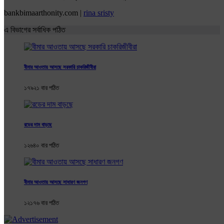
bankbimaarthonity.com |
rina sristy
এ বিভাগের সর্বাধিক পঠিত
বীমার আওতায় আসছে সরকারি চাকরিজীবীরা
১৭৯২১ বার পঠিত
রডের দাম বাড়ছে
১২৬৪০ বার পঠিত
বীমার আওতায় আসছে সাধারণ জনগণ
১২১৭৬ বার পঠিত