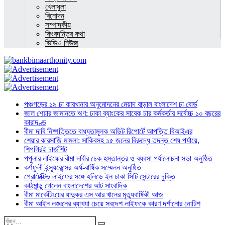
খেলাধুলা
বিনোদন
সম্পাদকীয়
কিংবদন্তির কথা
ভিডিও নিউজ
পঞ্চগড়ের ১৯ চা কারখানার অনুমোদনের মেয়াদ বাড়াল বাংলাদেশ চা বোর্ড
জাল শেয়ার জামানতে ঋণ: ঢাকা ব্যাংকের সাবেক চার কর্মকর্তার সর্বোচ্চ ১০ বছরের
কারাদণ্ড
বীমা দাবি নিষ্পত্তিতে বাধ্যতামূলক অডিট রিপোর্টে আপত্তি বিআইএর
শেয়ার কারসাজি মামলা: সাকিবসহ ১৫ জনের বিরুদ্ধে তদন্ত শেষ পর্যায়ে,
শিগগিরই চার্জশিট
পপুলার লাইফের বীমা দাবীর চেক হস্তান্তর ও ব্যবসা পর্যালোচনা সভা অনুষ্ঠিত
কর্ণফুলী ইন্স্যুরেন্সের অর্ধ-বার্ষিক সম্মেলন অনুষ্ঠিত
প্রোটেক্টিভ লাইফের সঙ্গে হলিডে ইন ঢাকা সিটি সেন্টারের চুক্তি
কাঠমান্ডু গেলেন বাংলাদেশের আট সাংবাদিক
বীমা মার্কেটিংয়ের যাদুকর এস আর খানের মৃত্যুবার্ষিকী আজ
বীমা আইন লঙ্ঘনের ব্যাখ্যা চেয়ে স্বদেশ লাইফকে কারণ দর্শানোর নোটিশ