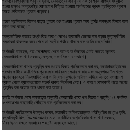
প্রভাবে বিশ্বব্যাপী প্রবৃদ্ধি হ্রাস, বেকারত্বের হার বৃদ্ধি এবং বৈশ্বিক বাণিজ্য সংকুচিত
হওয়া ছাড়াও আন্তঃরাষ্ট্র যোগাযোগ বিঘ্নিত হওয়ায় অর্থবছরের প্রথম প্রান্তিকে প্রবাস
আয়ে নেতিবাচক প্রভাব পড়েছে।
“তবে শ্রমিকদের বিদেশ যাত্রা পুনরায় শুরু হওয়ায় প্রবাস আয় পূর্বের অবস্থায় ফিরবে বলে
আশা করা যাচ্ছে।”
আন্তর্জাতিক বাজারে ঊর্ধ্বগতির কারণে দেশেও জ্বালানি তেলের দাম বাড়ায় মূল্যস্ফীতির
সম্ভাবনা থাকলেও বছর শেষে তা সহনীয় পর্যায়ে থাকবে বলে জানিয়েছেন তিনি।
অর্থমন্ত্রী বলেছেন, গত সেপেটম্বর শেষে আগের অর্থবছরের একই সময়ের তুলনায়
বেসরকারিখাতে ঋণ সরবরাহ বেড়েছে ৮ দশমিক ৭৭ শতাংশ।
বেসরকারিখাতে ঋণের প্রবৃদ্ধি কম হওয়ার বিষয়ে প্রতিবেদনে বলা হয়, করোনারভাইরাসের
প্রভাব কাটিয়ে অর্থনৈতিক পুনরুদ্ধার কার্যক্রম চলমান থাকায় এবং অনুৎপাদনশীল খাতে
ঋণের প্রবাহকে নিরুৎসাহিত করা ও বিদ্যমান কুঋণের পরিমাণ কমিয়ে আনতে বাংলাদেশ
ব্যাংক থেকে ব্যাংকগুলোকে সতর্ক থাকার নির্দেশনা দেয়। এ কারণে বেসরকারি খাতে ঋণের
প্রবৃদ্ধি কম হয়েছে বলে ধারণা করা হচ্ছে।
চলতি অর্থবছর শেষে লক্ষমাত্রা অনুযায়ী বেসরকারি খাতে ঋণ বিতরণে প্রবৃদ্ধি ১৪ দশমিক
৮ শতাংশের কাছাকাছি পৌঁছাবে বলে প্রতিবেদনে বলা হয়।
অর্থমন্ত্রী প্রতিবেদনে উল্লেখ করেন, মহামারীর অনিশ্চয়তামূলক পরিস্থিতির মধ্যেও কৃষি,
রপ্তানিমুখী শিল্প, সিএমএসএমইর মতো অর্থনীতির অগ্রাধিকার খাতে ঋণ সরবরাহ
নিরবচ্ছিন্ন রাখতে সরকারের প্রচেষ্টা অব্যাহত আছে।