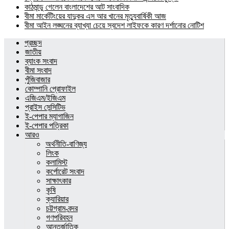
কাঠমান্ডু গেলেন বাংলাদেশের আট সাংবাদিক
বীমা মার্কেটিংয়ের যাদুকর এস আর খানের মৃত্যুবার্ষিকী আজ
বীমা আইন লঙ্ঘনের ব্যাখ্যা চেয়ে স্বদেশ লাইফকে কারণ দর্শানোর নোটিশ
প্রচ্ছদ
জাতীয়
ব্যাংক সংবাদ
বীমা সংবাদ
পুঁজিবাজার
কোম্পানি প্রোফাইল
এজিএম/ইজিএম
প্রাইস সেন্সিটিভ
ই-পেপার ম্যাগাজিন
ই-পেপার পত্রিকা
আরও
অর্থনীতি-বাণিজ্য
লিংক
কলামিস্ট
কর্পোরেট সংবাদ
সাক্ষাৎকার
কৃষি
ক্যারিয়ার
চট্টগ্রাম-বন্দর
গণপরিবহন
আন্তর্জাতিক