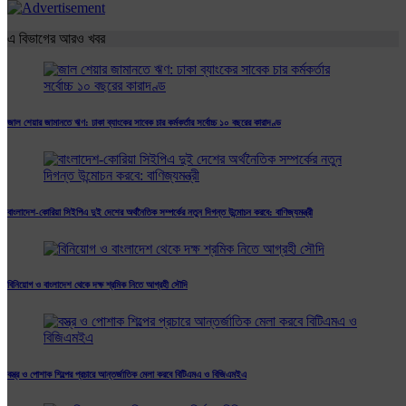
এ বিভাগের আরও খবর
জাল শেয়ার জামানতে ঋণ: ঢাকা ব্যাংকের সাবেক চার কর্মকর্তার সর্বোচ্চ ১০ বছরের কারাদণ্ড
বাংলাদেশ-কোরিয়া সিইপিএ দুই দেশের অর্থনৈতিক সম্পর্কের নতুন দিগন্ত উন্মোচন করবে: বাণিজ্যমন্ত্রী
বিনিয়োগ ও বাংলাদেশ থেকে দক্ষ শ্রমিক নিতে আগ্রহী সৌদি
বস্ত্র ও পোশাক শিল্পের প্রচারে আন্তর্জাতিক মেলা করবে বিটিএমএ ও বিজিএমইএ