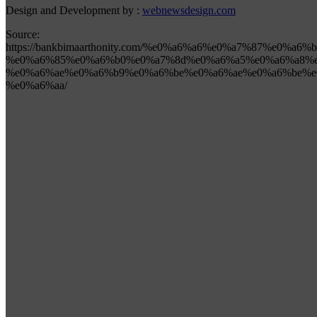
Design and Development by :
webnewsdesign.com
Source:
https://bankbimaarthonity.com/%e0%a6%a6%e0%a7%87%e0%a
%e0%a6%85%e0%a6%b0%e0%a7%8d%e0%a6%a5%e0%a6%a8%e
%e0%a6%ae%e0%a6%b9%e0%a6%be%e0%a6%ae%e0%a6%be%e
%e0%a6%aa/