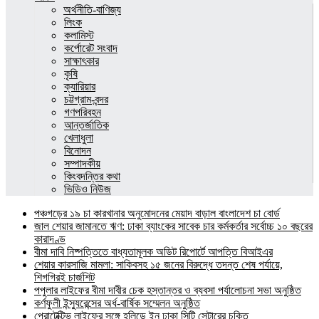
অর্থনীতি-বাণিজ্য
লিংক
কলামিস্ট
কর্পোরেট সংবাদ
সাক্ষাৎকার
কৃষি
ক্যারিয়ার
চট্টগ্রাম-বন্দর
গণপরিবহন
আন্তর্জাতিক
খেলাধুলা
বিনোদন
সম্পাদকীয়
কিংবদন্তির কথা
ভিডিও নিউজ
পঞ্চগড়ের ১৯ চা কারখানার অনুমোদনের মেয়াদ বাড়াল বাংলাদেশ চা বোর্ড
জাল শেয়ার জামানতে ঋণ: ঢাকা ব্যাংকের সাবেক চার কর্মকর্তার সর্বোচ্চ ১০ বছরের
কারাদণ্ড
বীমা দাবি নিষ্পত্তিতে বাধ্যতামূলক অডিট রিপোর্টে আপত্তি বিআইএর
শেয়ার কারসাজি মামলা: সাকিবসহ ১৫ জনের বিরুদ্ধে তদন্ত শেষ পর্যায়ে,
শিগগিরই চার্জশিট
পপুলার লাইফের বীমা দাবীর চেক হস্তান্তর ও ব্যবসা পর্যালোচনা সভা অনুষ্ঠিত
কর্ণফুলী ইন্স্যুরেন্সের অর্ধ-বার্ষিক সম্মেলন অনুষ্ঠিত
প্রোটেক্টিভ লাইফের সঙ্গে হলিডে ইন ঢাকা সিটি সেন্টারের চুক্তি