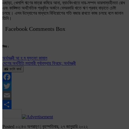
এছাড়া, খেলাপি ঋণের মাত্রা কমিয়ে আনা, ব্যাংকিংখাতে দায়-সম্পদ ভারসাম্যহীনতা রোধ
এবং কাঙ্ক্ষিত অর্থনৈতিক প্রবৃদ্ধি অর্জনে বেসরকারি খাতে ঋণ প্রবাহ বাড়াতে চেষ্টা
চলছে। এসব উদ্যোগের মাধ্যমে বিনিয়োগের গতি বজায় রাখতে কাজ চলছে বলে জানান
তিনি।
Facebook Comments Box
বিষয় :
অর্থমন্ত্রী আ হ ম মুস্তফা কামাল
দেশের অর্থনীতি মহামারী পূর্বাবস্থায় ফিরছে: অর্থমন্ত্রী
📸 ফটো কার্ড
Facebook
Twitter
Email
Share
Posted ০২:৪৩ অপরাহ্ণ | বৃহস্পতিবার, ২৭ জানুয়ারি ২০২২