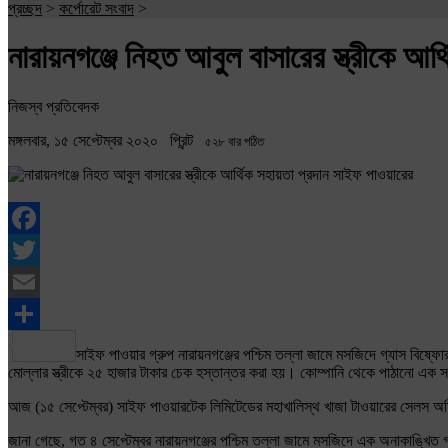
প্রচ্ছদ
>
কর্পোরেট সংবাদ
>
নারায়নগঞ্জে নিহত আবুল বাসারের স্ত্রীকে আর
নিজস্ব প্রতিবেদক
মঙ্গলবার, ১৫ সেপ্টেম্বর ২০২০
প্রিন্ট
৫২৮ বার পঠিত
Facebook
Twitter
Email
Share
সাইফ পাওয়ার গ্রুপ নারায়নগঞ্জের পশ্চিম তল্লা জামে মসজিদে গ্যাস বিষ্ফ
মোল্লার স্ত্রীকে ২৫ হাজার টাকার চেক হস্তান্তর করা হয়। কোম্পানি থেকে পাঠানো এক স
আজ (১৫ সেপ্টেম্বর) সাইফ পাওয়ারটেক লিমিটেডের মহাখালিস্থ খাজা টাওয়ারের সেলস অফিস
জানা গেছে, গত ৪ সেপ্টেম্বর নারায়নগঞ্জের পশ্চিম তল্লা জামে মসজিদে এক অনাকাঙ্খিত