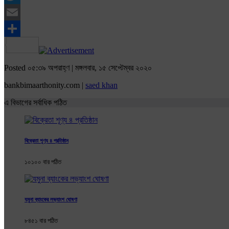
Twitter
Email
Share
Posted ০৫:৩৯ অপরাহ্ণ | মঙ্গলবার, ১৫ সেপ্টেম্বর ২০২০
bankbimaarthonity.com |
saed khan
এ বিভাগের সর্বাধিক পঠিত
বিক্রেতা শূণ্য ৪ প্রতিষ্ঠান
১০১০০ বার পঠিত
যমুনা ব্যাংকের লভ্যাংশ ঘোষণা
৮৪৫১ বার পঠিত