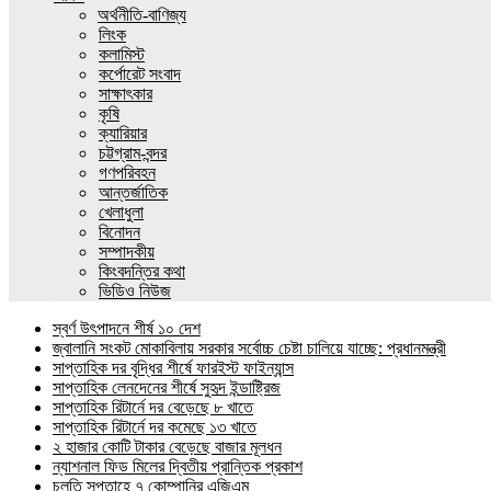
অর্থনীতি-বাণিজ্য
লিংক
কলামিস্ট
কর্পোরেট সংবাদ
সাক্ষাৎকার
কৃষি
ক্যারিয়ার
চট্টগ্রাম-বন্দর
গণপরিবহন
আন্তর্জাতিক
খেলাধুলা
বিনোদন
সম্পাদকীয়
কিংবদন্তির কথা
ভিডিও নিউজ
স্বর্ণ উৎপাদনে শীর্ষ ১০ দেশ
জ্বালানি সংকট মোকাবিলায় সরকার সর্বোচ্চ চেষ্টা চালিয়ে যাচ্ছে: প্রধানমন্ত্রী
সাপ্তাহিক দর বৃদ্ধির শীর্ষে ফারইস্ট ফাইন্যান্স
সাপ্তাহিক লেনদেনের শীর্ষে সুহৃদ ইন্ডাষ্ট্রিজ
সাপ্তাহিক রিটার্নে দর বেড়েছে ৮ খাতে
সাপ্তাহিক রিটার্নে দর কমেছে ১৩ খাতে
২ হাজার কোটি টাকার বেড়েছে বাজার মূলধন
ন্যাশনাল ফিড মিলের দ্বিতীয় প্রান্তিক প্রকাশ
চলতি সপ্তাহে ৭ কোম্পানির এজিএম