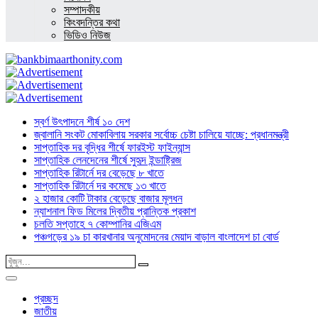
সম্পাদকীয়
কিংবদন্তির কথা
ভিডিও নিউজ
স্বর্ণ উৎপাদনে শীর্ষ ১০ দেশ
জ্বালানি সংকট মোকাবিলায় সরকার সর্বোচ্চ চেষ্টা চালিয়ে যাচ্ছে: প্রধানমন্ত্রী
সাপ্তাহিক দর বৃদ্ধির শীর্ষে ফারইস্ট ফাইন্যান্স
সাপ্তাহিক লেনদেনের শীর্ষে সুহৃদ ইন্ডাষ্ট্রিজ
সাপ্তাহিক রিটার্নে দর বেড়েছে ৮ খাতে
সাপ্তাহিক রিটার্নে দর কমেছে ১৩ খাতে
২ হাজার কোটি টাকার বেড়েছে বাজার মূলধন
ন্যাশনাল ফিড মিলের দ্বিতীয় প্রান্তিক প্রকাশ
চলতি সপ্তাহে ৭ কোম্পানির এজিএম
পঞ্চগড়ের ১৯ চা কারখানার অনুমোদনের মেয়াদ বাড়াল বাংলাদেশ চা বোর্ড
প্রচ্ছদ
জাতীয়