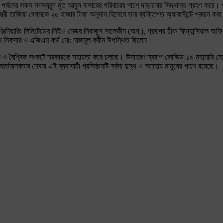
র্ষদের সকল সদস্যবৃন্দ মৃত আবুল বাসারের পরিবারের পাশে দাড়ানোর সিদ্ধান্ত গ্রহণ করে। প
র স্ত্রী তাজিয়া বেগমকে ২৫ হাজার টাকা অনুদান হিসেবে তার ব্যক্তিগত অ্যাকাউন্টে প্রদান কর
জিনিয়ারিং লিমিটেডের সিইও মেজর সিরাজুস সালেকীন (অব:), গ্রুপের চীফ ফিন্যান্সিয়াল অফ
 উদ্দিন সিকদার ও এজিএম কর্ড মো: নাজমুল করীম উপস্থিত ছিলেন।
ৃতিক ও বৈশ্বিক সংকটে সরকারকে সহায়তা করে চলছে। উদাহরণ স্বরূপ কোভিড-১৯ মহামারি মোকা
র্তমানবতার সেবায় এই ব্যবাসায়ী প্রতিষ্ঠানটি সর্বদা দুস্থ ও অসহায় মানুষের পাশে রয়েছে।