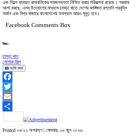
এবং শিল্পে ব্যবহৃত রাসায়নিকের সহজলভ্যতা নিশ্চিত করার পরিকল্পনা রয়েছে। সরকার
আশা করছে, এসব উদ্যোগের মাধ্যমে চামড়া খাতে দেশের কাঙ্ক্ষিত রপ্তানি প্রবৃদ্ধি
অর্জন এবং বিশ্ব বাজারে বাংলাদেশের অবস্থান আরও সুদৃঢ় হবে।
Facebook Comments Box
বিষয় :
চামড়া খাত
পোশাক শিল্প
📸 ফটো কার্ড
Facebook
Twitter
Email
Share
Posted ০৬:২২ অপরাহ্ণ | সোমবার, ০৮ জুন ২০২৬