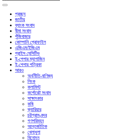
প্রচ্ছদ
জাতীয়
ব্যাংক সংবাদ
বীমা সংবাদ
পুঁজিবাজার
কোম্পানি প্রোফাইল
এজিএম/ইজিএম
প্রাইস সেন্সিটিভ
ই-পেপার ম্যাগাজিন
ই-পেপার পত্রিকা
আরও
অর্থনীতি-বাণিজ্য
লিংক
কলামিস্ট
কর্পোরেট সংবাদ
সাক্ষাৎকার
কৃষি
ক্যারিয়ার
চট্টগ্রাম-বন্দর
গণপরিবহন
আন্তর্জাতিক
খেলাধুলা
বিনোদন