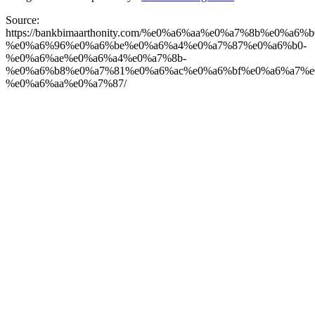
Source:
https://bankbimaarthonity.com/%e0%a6%aa%e0%a7%8b%e0%a
%e0%a6%96%e0%a6%be%e0%a6%a4%e0%a7%87%e0%a6%b0-
%e0%a6%ae%e0%a6%a4%e0%a7%8b-
%e0%a6%b8%e0%a7%81%e0%a6%ac%e0%a6%bf%e0%a6%a7%e
%e0%a6%aa%e0%a7%87/