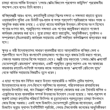
চামড়া খাতের সার্বিক উন্নয়নে ‘লেদার সেক্টর বিজনেস প্রমোশন কাউন্সিল’ প্রয়োজনীয়
পদক্ষেপ নেবে বলেও তিনি জানান।
বাণিজ্যমন্ত্রী আরও বলেন, রপ্তানিমুখী চামড়া শিল্পের দক্ষতা ও সক্ষমতা বাড়াতে বন্ডেড
ওয়্যারহাউস সুবিধা এবং ডিউটি ড্র-ব্যাক বা শুল্ক প্রত্যর্পণ প্রক্রিয়াকে আরও সহজ ও
আধুনিক করার কাজ চলছে। এ ছাড়া খাতের সামগ্রিক উন্নয়ন কৌশলের অংশ হিসেবে
পণ্যের গুণগত মান, প্রযুক্তিগত সক্ষমতা এবং পণ্যের বহুমুখীকরণ বাড়াতে গবেষণা
কার্যক্রম জোরদার করা হবে। পুরো চামড়া খাতে ব্যালেন্সিং, আধুনিকীকরণ, পুনর্বাসন ও
সম্প্রসারণ (বিএমআরই) কার্যক্রম সহায়তায় একটি সমন্বিত কর্মপরিকল্পনা বাস্তবায়ন করা
হবে।
ক্ষুদ্র ও নারী উদ্যোক্তাসহ সাধারণ ব্যবসায়ীরা যাতে আন্তর্জাতিক বাণিজ্য মেলা ও
প্রদর্শনীতে অংশ নিয়ে বাংলাদেশি চামড়াজাত পণ্যের নতুন বাজার তৈরি করতে পারেন,
সেজন্য সরকার তাদের বিশেষ সহায়তা দেবে। মন্ত্রী তার বক্তব্যে ‘লেদার সেক্টর এক্সপোর্ট
ডেভেলপমেন্ট রোডম্যাপ’ বাস্তবায়ন, একটি প্রযুক্তি কেন্দ্র স্থাপন এবং সব আকারের
কারখানার রপ্তানি-সংশ্লিষ্ট সংস্কার কাজে সহায়তার জন্য ‘এক্সপোর্ট রেডিনেস ফান্ড’
থেকে আর্থিক সহায়তার বিষয়টিও তুলে ধরেন।
এ ছাড়া পণ্যের মান নিশ্চিত করতে উন্নত ল্যাবরেটরি ও সার্ভিস সেন্টার স্থাপন,
উদ্যোক্তাদের জন্য দেশ-বিদেশে প্রশিক্ষণের ব্যবস্থা, পরিবেশবান্ধব রাসায়নিকের
ব্যবহার উৎসাহিত করা, মান নিয়ন্ত্রণ পরীক্ষা ব্যবস্থা জোরদার করা এবং ট্যানারি মালিক ও
এজেন্টদের মধ্যে ব্যবসায়িক সম্পর্ক উন্নয়নের উদ্যোগ নেওয়া হয়েছে। আধা-প্রসেস বা
ক্রাস্ট চামড়া রপ্তানির পরিবর্তে ফিনিশড বা চূড়ান্তভাবে প্রস্তুতকৃত চামড়া উৎপাদনে
জোর দিচ্ছে সরকার। একই সঙ্গে ডিজাইন ডেভেলপমেন্ট সেন্টারের মানোন্নয়ন, একটি
ডিজাইন অ্যান্ড ফ্যাশন ইনস্টিটিউট প্রতিষ্ঠা, লেদার টেকনোলজি কলেজের আধুনিকীকরণ