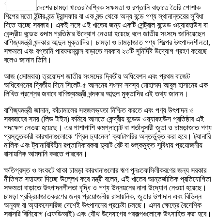
Share
দেশের চামড়া খাতের বৈশ্বিক সক্ষমতা ও রপ্তানি বাড়াতে তৈরি পোশাক
শিল্পের মতো ইন্টার-বন্ড ট্রান্সফার বা এক বন্ড থেকে অন্য বন্ডে পণ্য স্থানান্তরের সুবিধা
দিতে যাচ্ছে সরকার। একই সঙ্গে এই খাতের জন্য একটি সেন্ট্রাল বন্ডেড ওয়্যারহাউস বা
কেন্দ্রীয় বন্ডেড গুদাম প্রতিষ্ঠার উদ্যোগ নেওয়া হয়েছে বলে জাতীয় সংসদে জানিয়েছেন
বাণিজ্যমন্ত্রী খন্দকার আব্দুল মুক্তাদির। চামড়া ও চামড়াজাত পণ্য শিল্পের উৎপাদনশীলতা,
সক্ষমতা এবং রপ্তানি পারফরম্যান্স বাড়াতে সরকার ২৩টি সুনির্দিষ্ট উদ্যোগ গ্রহণ করেছে
বলেও জানান তিনি।
আজ (সোমবার) ত্রয়োদশ জাতীয় সংসদের দ্বিতীয় অধিবেশন এবং প্রথম বাজেট
অধিবেশনের দ্বিতীয় দিনে সিলেট-৫ আসনের সংসদ সদস্য মোহাম্মদ আবুল হাসানের এক
লিখিত প্রশ্নের জবাবে বাণিজ্যমন্ত্রী খন্দকার আব্দুল মুক্তাদির এই তথ্য জানান।
বাণিজ্যমন্ত্রী জানান, কাঁচামালের সহজলভ্যতা নিশ্চিত করতে এবং পণ্য উৎপাদন ও
সরবরাহের সময় (লিড টাইম) কমিয়ে আনতে কেন্দ্রীয় বন্ডেড ওয়্যারহাউস প্রতিষ্ঠার এই
পদক্ষেপ নেওয়া হয়েছে। এর পাশাপাশি কমপ্লায়েন্ট বা শর্তানুসারী জুতা ও চামড়াজাত পণ্য
প্রস্তুতকারী কারখানাগুলোকে ‘গ্রিন চ্যানেল’ ক্যাটাগরির অন্তর্ভুক্ত করা হবে। ট্যানারি
মালিক এবং ট্যানারিবিহীন রপ্তানিকারকরা ফ্ল্যাট রেট বা শুল্কমুক্ত সুবিধায় প্রয়োজনীয়
রাসায়নিক আমদানি করতে পারবেন।
ক্ষতিগ্রস্ত ও সংকটে থাকা চামড়া কারখানাগুলোর ঋণ পুনঃতফসিলীকরণের জন্য সরকার
নীতিগত সহায়তা দিচ্ছে উল্লেখ করে মন্ত্রী বলেন, এই খাতের আন্তর্জাতিক প্রতিযোগিতা
সক্ষমতা বাড়াতে উৎপাদনশীলতা বৃদ্ধি ও পণ্য উন্নয়নের নানা উদ্যোগ নেওয়া হয়েছে।
চামড়া প্রক্রিয়াজাতকরণের জন্য প্রয়োজনীয় রাসায়নিক, জুতার উপাদান এবং বিভিন্ন
অনুষঙ্গ বা অ্যাকসেসরিজ দেশেই উৎপাদনের প্রচেষ্টা চলছে। এসব ক্ষেত্রে বৈদেশিক
সরাসরি বিনিয়োগ (এফডিআই) এবং যৌথ উদ্যোগের প্রকল্পগুলোকে উৎসাহিত করা হবে।