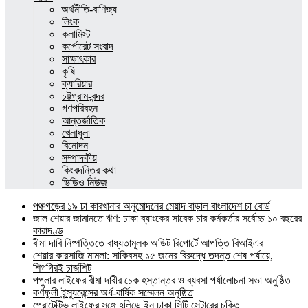
অর্থনীতি-বাণিজ্য
লিংক
কলামিস্ট
কর্পোরেট সংবাদ
সাক্ষাৎকার
কৃষি
ক্যারিয়ার
চট্টগ্রাম-বন্দর
গণপরিবহন
আন্তর্জাতিক
খেলাধুলা
বিনোদন
সম্পাদকীয়
কিংবদন্তির কথা
ভিডিও নিউজ
পঞ্চগড়ের ১৯ চা কারখানার অনুমোদনের মেয়াদ বাড়াল বাংলাদেশ চা বোর্ড
জাল শেয়ার জামানতে ঋণ: ঢাকা ব্যাংকের সাবেক চার কর্মকর্তার সর্বোচ্চ ১০ বছরের
কারাদণ্ড
বীমা দাবি নিষ্পত্তিতে বাধ্যতামূলক অডিট রিপোর্টে আপত্তি বিআইএর
শেয়ার কারসাজি মামলা: সাকিবসহ ১৫ জনের বিরুদ্ধে তদন্ত শেষ পর্যায়ে,
শিগগিরই চার্জশিট
পপুলার লাইফের বীমা দাবীর চেক হস্তান্তর ও ব্যবসা পর্যালোচনা সভা অনুষ্ঠিত
কর্ণফুলী ইন্স্যুরেন্সের অর্ধ-বার্ষিক সম্মেলন অনুষ্ঠিত
প্রোটেক্টিভ লাইফের সঙ্গে হলিডে ইন ঢাকা সিটি সেন্টারের চুক্তি