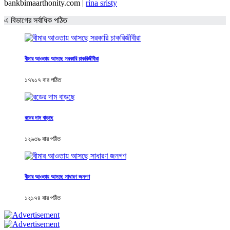
bankbimaarthonity.com |
rina sristy
এ বিভাগের সর্বাধিক পঠিত
বীমার আওতায় আসছে সরকারি চাকরিজীবীরা
১৭৯১৭ বার পঠিত
রডের দাম বাড়ছে
১২৬৩৯ বার পঠিত
বীমার আওতায় আসছে সাধারণ জনগণ
১২১৭৪ বার পঠিত