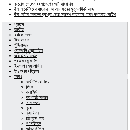
কাঠমান্ডু গেলেন বাংলাদেশের আট সাংবাদিক
বীমা মার্কেটিংয়ের যাদুকর এস আর খানের মৃত্যুবার্ষিকী আজ
বীমা আইন লঙ্ঘনের ব্যাখ্যা চেয়ে স্বদেশ লাইফকে কারণ দর্শানোর নোটিশ
প্রচ্ছদ
জাতীয়
ব্যাংক সংবাদ
বীমা সংবাদ
পুঁজিবাজার
কোম্পানি প্রোফাইল
এজিএম/ইজিএম
প্রাইস সেন্সিটিভ
ই-পেপার ম্যাগাজিন
ই-পেপার পত্রিকা
আরও
অর্থনীতি-বাণিজ্য
লিংক
কলামিস্ট
কর্পোরেট সংবাদ
সাক্ষাৎকার
কৃষি
ক্যারিয়ার
চট্টগ্রাম-বন্দর
গণপরিবহন
আন্তর্জাতিক