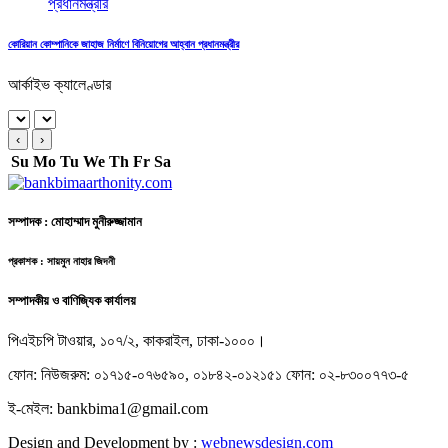
কোরিয়ান কোম্পানিকে জাহাজ নির্মাণে বিনিয়োগের আহ্বান প্রধানমন্ত্রীর
আর্কাইভ ক্যালেণ্ডার
‹
›
Su
Mo
Tu
We
Th
Fr
Sa
সম্পাদক : মোহাম্মাদ মুনীরুজ্জামান
প্রকাশক : সায়মুন নাহার জিদনী
সম্পাদকীয় ও বাণিজ্যিক কার্যালয়
পিএইচপি টাওয়ার, ১০৭/২, কাকরাইল, ঢাকা-১০০০।
ফোন: নিউজরুম: ০১৭১৫-০৭৬৫৯০, ০১৮৪২-০১২১৫১ ফোন: ০২-৮৩০০৭৭৩-৫
ই-মেইল: bankbima1@gmail.com
Design and Development by :
webnewsdesign.com