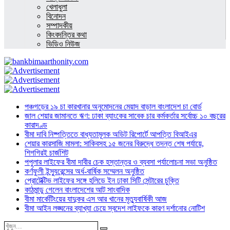
খেলাধুলা
বিনোদন
সম্পাদকীয়
কিংবদন্তির কথা
ভিডিও নিউজ
পঞ্চগড়ের ১৯ চা কারখানার অনুমোদনের মেয়াদ বাড়াল বাংলাদেশ চা বোর্ড
জাল শেয়ার জামানতে ঋণ: ঢাকা ব্যাংকের সাবেক চার কর্মকর্তার সর্বোচ্চ ১০ বছরের
কারাদণ্ড
বীমা দাবি নিষ্পত্তিতে বাধ্যতামূলক অডিট রিপোর্টে আপত্তি বিআইএর
শেয়ার কারসাজি মামলা: সাকিবসহ ১৫ জনের বিরুদ্ধে তদন্ত শেষ পর্যায়ে,
শিগগিরই চার্জশিট
পপুলার লাইফের বীমা দাবীর চেক হস্তান্তর ও ব্যবসা পর্যালোচনা সভা অনুষ্ঠিত
কর্ণফুলী ইন্স্যুরেন্সের অর্ধ-বার্ষিক সম্মেলন অনুষ্ঠিত
প্রোটেক্টিভ লাইফের সঙ্গে হলিডে ইন ঢাকা সিটি সেন্টারের চুক্তি
কাঠমান্ডু গেলেন বাংলাদেশের আট সাংবাদিক
বীমা মার্কেটিংয়ের যাদুকর এস আর খানের মৃত্যুবার্ষিকী আজ
বীমা আইন লঙ্ঘনের ব্যাখ্যা চেয়ে স্বদেশ লাইফকে কারণ দর্শানোর নোটিশ