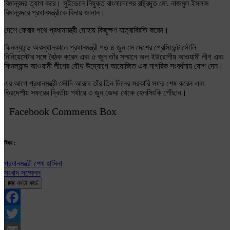
বিমানবন্দর ত্যাগ করে। সুইডেনে নিযুক্ত বাংলাদেশের রাষ্ট্রদূত মো. নাজমুল ইসলাম
বিমানবন্দরে প্রধানমন্ত্রীকে বিদায় জানান।
দেশে ফেরার পথে প্রধানমন্ত্রী দোহায় কিছুক্ষণ যাত্রাবিরতি করেন।
ফিনল্যান্ডে অবস্থানকালে প্রধানমন্ত্রী গত ৪ জুন সে দেশের প্রেসিডেন্ট সৌলি
নিনিয়েস্টোর সঙ্গে বৈঠক করেন এবং ৫ জুন তাঁর সম্মানে অল ইউরোপীয় আওয়ামী লীগ এবং
ফিনল্যান্ড আওয়ামী লীগের যৌথ উদ্যোগে আয়োজিত এক নাগরিক সংবর্ধনায় যোগ দেন।
এর আগে প্রধানমন্ত্রী সৌদি আরবে তাঁর তিন দিনের সরকারি সফর শেষ করেন এবং
ত্রিদেশীয় সফরের দ্বিতীয় পর্যায়ে ৩ জুন জেদ্দা থেকে হেলসিংকি পৌঁছান।
Facebook Comments Box
বিষয় :
প্রধানমন্ত্রী শেখ হাসিনা
সংবাদ সম্মেলন
📸 ফটো কার্ড
Facebook
Twitter