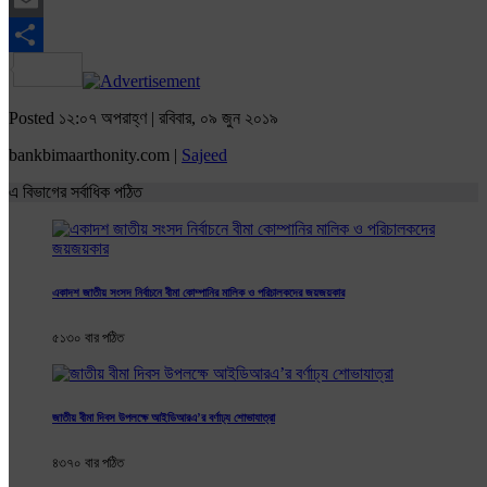
Email
Share
Posted ১২:০৭ অপরাহ্ণ | রবিবার, ০৯ জুন ২০১৯
bankbimaarthonity.com |
Sajeed
এ বিভাগের সর্বাধিক পঠিত
একাদশ জাতীয় সংসদ নির্বাচনে বীমা কোম্পানির মালিক ও পরিচালকদের জয়জয়কার
৫১৩০ বার পঠিত
জাতীয় বীমা দিবস উপলক্ষে আইডিআরএ’র বর্ণাঢ্য শোভাযাত্রা
৪৩৭০ বার পঠিত