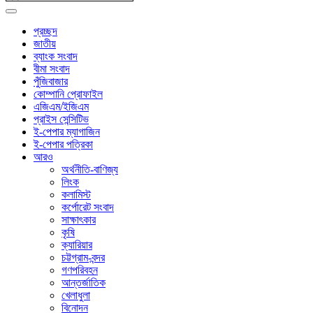
প্রচ্ছদ
জাতীয়
ব্যাংক সংবাদ
বীমা সংবাদ
পুঁজিবাজার
কোম্পানি প্রোফাইল
এজিএম/ইজিএম
প্রাইস সেন্সিটিভ
ই-পেপার ম্যাগাজিন
ই-পেপার পত্রিকা
আরও
অর্থনীতি-বাণিজ্য
লিংক
কলামিস্ট
কর্পোরেট সংবাদ
সাক্ষাৎকার
কৃষি
ক্যারিয়ার
চট্টগ্রাম-বন্দর
গণপরিবহন
আন্তর্জাতিক
খেলাধুলা
বিনোদন