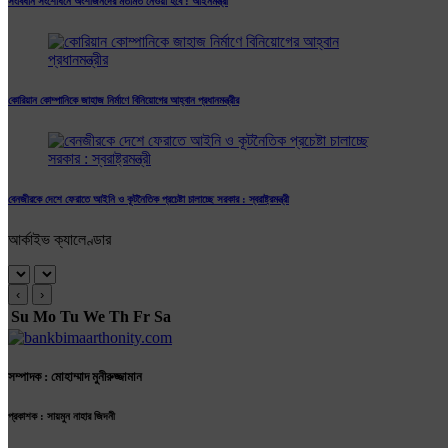
সংবিধান সংশোধনে অংশীজনদের মতামত নেওয়া হবে : আইনমন্ত্রী
কোরিয়ান কোম্পানিকে জাহাজ নির্মাণে বিনিয়োগের আহ্বান প্রধানমন্ত্রীর
বেনজীরকে দেশে ফেরাতে আইনি ও কূটনৈতিক প্রচেষ্টা চালাচ্ছে সরকার : স্বরাষ্ট্রমন্ত্রী
আর্কাইভ ক্যালেণ্ডার
‹
›
Su
Mo
Tu
We
Th
Fr
Sa
সম্পাদক : মোহাম্মাদ মুনীরুজ্জামান
প্রকাশক : সায়মুন নাহার জিদনী