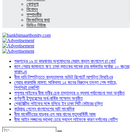
খেলাধুলা
বিনোদন
সম্পাদকীয়
কিংবদন্তির কথা
ভিডিও নিউজ
পঞ্চগড়ের ১৯ চা কারখানার অনুমোদনের মেয়াদ বাড়াল বাংলাদেশ চা বোর্ড
জাল শেয়ার জামানতে ঋণ: ঢাকা ব্যাংকের সাবেক চার কর্মকর্তার সর্বোচ্চ ১০ বছরের
কারাদণ্ড
বীমা দাবি নিষ্পত্তিতে বাধ্যতামূলক অডিট রিপোর্টে আপত্তি বিআইএর
শেয়ার কারসাজি মামলা: সাকিবসহ ১৫ জনের বিরুদ্ধে তদন্ত শেষ পর্যায়ে,
শিগগিরই চার্জশিট
পপুলার লাইফের বীমা দাবীর চেক হস্তান্তর ও ব্যবসা পর্যালোচনা সভা অনুষ্ঠিত
কর্ণফুলী ইন্স্যুরেন্সের অর্ধ-বার্ষিক সম্মেলন অনুষ্ঠিত
প্রোটেক্টিভ লাইফের সঙ্গে হলিডে ইন ঢাকা সিটি সেন্টারের চুক্তি
কাঠমান্ডু গেলেন বাংলাদেশের আট সাংবাদিক
বীমা মার্কেটিংয়ের যাদুকর এস আর খানের মৃত্যুবার্ষিকী আজ
বীমা আইন লঙ্ঘনের ব্যাখ্যা চেয়ে স্বদেশ লাইফকে কারণ দর্শানোর নোটিশ