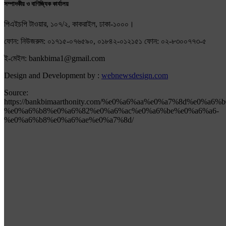
সম্পাদকীয় ও বাণিজ্যিক কার্যালয়
পিএইচপি টাওয়ার, ১০৭/২, কাকরাইল, ঢাকা-১০০০।
ফোন: নিউজরুম: ০১৭১৫-০৭৬৫৯০, ০১৮৪২-০১২১৫১ ফোন: ০২-৮৩০০৭৭৩-৫
ই-মেইল: bankbima1@gmail.com
Design and Development by :
webnewsdesign.com
Source:
https://bankbimaarthonity.com/%e0%a6%aa%e0%a7%8d%e
%e0%a6%b8%e0%a6%82%e0%a6%ac%e0%a6%be%e0%a6%a6-
%e0%a6%b8%e0%a6%ae%e0%a7%8d/