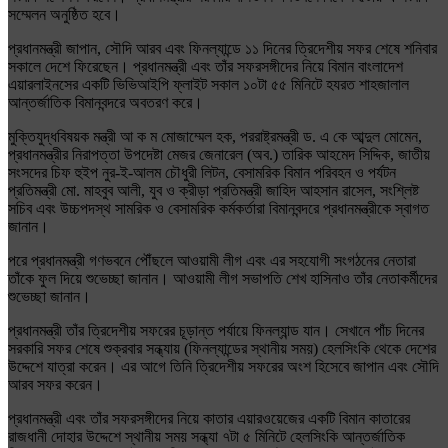
সম্মেলন অনুষ্ঠিত হবে।
প্রধানমন্ত্রী জাপান, সৌদি আরব এবং ফিনল্যান্ডে ১১ দিনের ত্রিদেশীয় সফর শেষে শনিবার
সকালে দেশে ফিরেছেন। প্রধানমন্ত্রী এবং তাঁর সফরসঙ্গীদের নিয়ে বিমান বাংলাদেশ
এয়ারলাইনসের একটি ভিভিআইপি ফ্লাইট সকাল ১০টা ৫৫ মিনিটে হযরত শাহজালাল
আন্তর্জাতিক বিমানবন্দরে অবতরণ করে।
মুক্তিযুদ্ধবিষয়ক মন্ত্রী আ ক ম মোজাম্মেল হক, পররাষ্ট্রমন্ত্রী ড. এ কে আব্দুল মোমেন,
প্রধানমন্ত্রীর নিরাপত্তা উপদেষ্টা মেজর জেনারেল (অব.) তারিক আহমেদ সিদ্দিক, জাতীয়
সংসদের চিফ হুইপ নুর-ই-আলম চৌধুরী লিটন, বেসামরিক বিমান পরিবহন ও পর্যটন
প্রতিমন্ত্রী মো. মাহবুব আলী, যুব ও ক্রীড়া প্রতিমন্ত্রী জাহিদ আহসান রাসেল, সংশ্লিষ্ট
সচিব এবং উচ্চপদস্থ সামরিক ও বেসামরিক কর্মকর্তারা বিমানবন্দরে প্রধানমন্ত্রীকে স্বাগত
জানান।
পরে প্রধানমন্ত্রী গণভবনে পৌঁছলে আওয়ামী লীগ এবং এর সহযোগী সংগঠনের নেতারা
তাঁকে ফুল দিয়ে শুভেচ্ছা জানান। আওয়ামী লীগ সভাপতি শেখ হাসিনাও তাঁর নেতাকর্মীদের
শুভেচ্ছা জানান।
প্রধানমন্ত্রী তাঁর ত্রিদেশীয় সফরের চূড়ান্ত পর্যায়ে ফিনল্যান্ড যান। সেখানে পাঁচ দিনের
সরকারি সফর শেষে শুক্রবার সন্ধ্যায় (ফিনল্যান্ডের স্থানীয় সময়) হেলসিংকি থেকে দেশের
উদ্দেশে যাত্রা করেন। এর আগে তিনি ত্রিদেশীয় সফরের অংশ হিসেবে জাপান এবং সৌদি
আরব সফর করেন।
প্রধানমন্ত্রী এবং তাঁর সফরসঙ্গীদের নিয়ে কাতার এয়ারওয়েজের একটি বিমান কাতারের
রাজধানী দোহার উদ্দেশে স্থানীয় সময় সন্ধ্যা ৭টা ৫ মিনিটে হেলসিংকি আন্তর্জাতিক