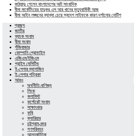
কাঠমান্ডু গেলেন বাংলাদেশের আট সাংবাদিক
বীমা মার্কেটিংয়ের যাদুকর এস আর খানের মৃত্যুবার্ষিকী আজ
বীমা আইন লঙ্ঘনের ব্যাখ্যা চেয়ে স্বদেশ লাইফকে কারণ দর্শানোর নোটিশ
প্রচ্ছদ
জাতীয়
ব্যাংক সংবাদ
বীমা সংবাদ
পুঁজিবাজার
কোম্পানি প্রোফাইল
এজিএম/ইজিএম
প্রাইস সেন্সিটিভ
ই-পেপার ম্যাগাজিন
ই-পেপার পত্রিকা
আরও
অর্থনীতি-বাণিজ্য
লিংক
কলামিস্ট
কর্পোরেট সংবাদ
সাক্ষাৎকার
কৃষি
ক্যারিয়ার
চট্টগ্রাম-বন্দর
গণপরিবহন
আন্তর্জাতিক