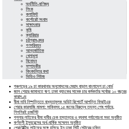
অর্থনীতি-বাণিজ্য
লিংক
কলামিস্ট
কর্পোরেট সংবাদ
সাক্ষাৎকার
কৃষি
ক্যারিয়ার
চট্টগ্রাম-বন্দর
গণপরিবহন
আন্তর্জাতিক
খেলাধুলা
বিনোদন
সম্পাদকীয়
কিংবদন্তির কথা
ভিডিও নিউজ
পঞ্চগড়ের ১৯ চা কারখানার অনুমোদনের মেয়াদ বাড়াল বাংলাদেশ চা বোর্ড
জাল শেয়ার জামানতে ঋণ: ঢাকা ব্যাংকের সাবেক চার কর্মকর্তার সর্বোচ্চ ১০ বছরের
কারাদণ্ড
বীমা দাবি নিষ্পত্তিতে বাধ্যতামূলক অডিট রিপোর্টে আপত্তি বিআইএর
শেয়ার কারসাজি মামলা: সাকিবসহ ১৫ জনের বিরুদ্ধে তদন্ত শেষ পর্যায়ে,
শিগগিরই চার্জশিট
পপুলার লাইফের বীমা দাবীর চেক হস্তান্তর ও ব্যবসা পর্যালোচনা সভা অনুষ্ঠিত
কর্ণফুলী ইন্স্যুরেন্সের অর্ধ-বার্ষিক সম্মেলন অনুষ্ঠিত
প্রোটেক্টিভ লাইফের সঙ্গে হলিডে ইন ঢাকা সিটি সেন্টারের চুক্তি