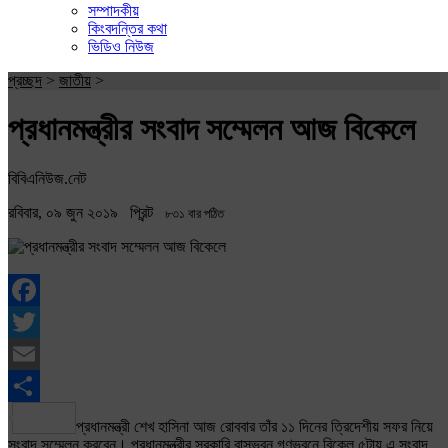
সম্পাদকীয়
কিংবদন্তির কথা
ভিডিও নিউজ
প্রচ্ছদ
>
জাতীয়
>
প্রধানমন্ত্রীর সংবাদ সম্মেলন আজ বিকেলে
বিবিএনিউজ.নেট
রবিবার, ০৯ জুন ২০১৯
প্রিন্ট
৮৩১ বার পঠিত
Facebook
Twitter
Email
Share
প্রধানমন্ত্রী শেখ হাসিনা আজ রোববার তাঁর ১১ দিনের ত্রিদেশীয় সফর নিয়ে
সংবাদ সম্মেলন করবেন। প্রধানমন্ত্রীর সরকারি বাসভবন গণভবনে বিকেল ৫টায় এ সংবাদ