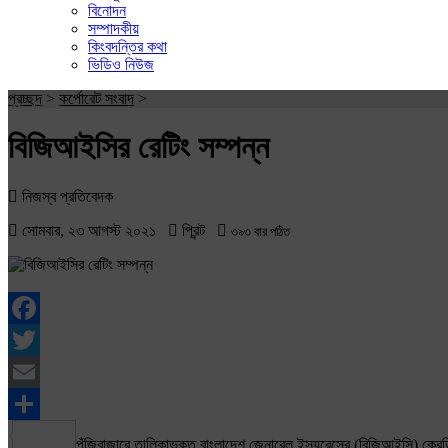
বিনোদন
সম্পাদকীয়
কিংবদন্তির কথা
ভিডিও নিউজ
প্রচ্ছদ
>
কর্পোরেট সংবাদ
>
বিজিআইসির রেটিং সম্পন্ন
নিজস্ব প্রতিবেদক
সোমবার, ২৩ আগস্ট ২০২১
প্রিন্ট
৩৯৩ বার পঠিত
Facebook
Twitter
Email
Share
পুঁজিবাজারে তালিকাভুক্ত বাংলাদেশ জেনারেল ইন্স্যুরেন্সের (বিজিআইসি) ক্