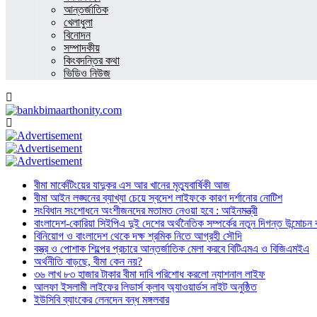
আন্তর্জাতিক
খেলাধুলা
বিনোদন
সম্পাদকীয়
কিংবদন্তির কথা
ভিডিও নিউজ
বীমা মার্কেটিংয়ের যাদুকর এস আর খানের মৃত্যুবার্ষিকী আজ
বীমা আইন লঙ্ঘনের ব্যাখ্যা চেয়ে স্বদেশ লাইফকে কারণ দর্শানোর নোটিশ
সংবিধান সংশোধনে অংশীজনদের মতামত নেওয়া হবে : আইনমন্ত্রী
বাংলাদেশ-কোরিয়া সিইপিএ দুই দেশের অর্থনৈতিক সম্পর্কের নতুন দিগন্ত উন্মোচন কর
বিনিয়োগ ও বাংলাদেশ থেকে দক্ষ শ্রমিক নিতে আগ্রহী সৌদি
বস্ত্র ও পোশাক শিল্পের প্রচারে আন্তর্জাতিক মেলা করবে বিটিএমএ ও বিজিএমইএ
অর্থনীতি বাড়ছে, বীমা কেন নয়?
৩৬ লাখ ৮৩ হাজার টাকার বীমা দাবি পরিশোধ করলো ন্যাশনাল লাইফ
আলফা ইসলামী লাইফের লিডার্স ক্লাব অ্যাওয়ার্ডস নাইট অনুষ্ঠিত
ইউসিবি ব্যাংকের লেনদেন বন্ধ মঙ্গলবার