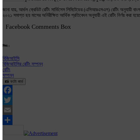
জানা যায়, আর্গুস ক্রেডিট রেটিং সার্ভিসেস লিমিটেডের (এসিআরএসএল) রেটিং অনুযায়ী বাংল
২০২১ সমাপ্ত ছয় মাসের অনিরীক্ষিত আর্থিক প্রতিবেদন অনুযায়ী এই রেটিং নির্ণয় করা হয়
Facebook Comments Box
বিষয় :
বিজিআইসি
বিজিআইসির রেটিং সম্পন্ন
রেটিং
সম্পন্ন
📸 ফটো কার্ড
Facebook
Twitter
Email
Share