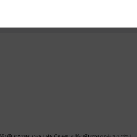
রেডিট রেটিং সম্পন্নকরা হয়েছে। ঢাকা স্টক এক্সচেঞ্জ (ডিএসই) সূত্রে এ তথ্য জানা গেছে।