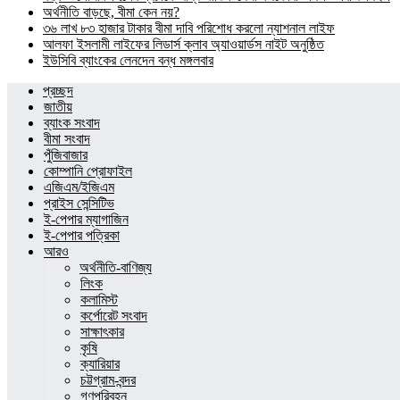
অর্থনীতি বাড়ছে, বীমা কেন নয়?
৩৬ লাখ ৮৩ হাজার টাকার বীমা দাবি পরিশোধ করলো ন্যাশনাল লাইফ
আলফা ইসলামী লাইফের লিডার্স ক্লাব অ্যাওয়ার্ডস নাইট অনুষ্ঠিত
ইউসিবি ব্যাংকের লেনদেন বন্ধ মঙ্গলবার
প্রচ্ছদ
জাতীয়
ব্যাংক সংবাদ
বীমা সংবাদ
পুঁজিবাজার
কোম্পানি প্রোফাইল
এজিএম/ইজিএম
প্রাইস সেন্সিটিভ
ই-পেপার ম্যাগাজিন
ই-পেপার পত্রিকা
আরও
অর্থনীতি-বাণিজ্য
লিংক
কলামিস্ট
কর্পোরেট সংবাদ
সাক্ষাৎকার
কৃষি
ক্যারিয়ার
চট্টগ্রাম-বন্দর
গণপরিবহন