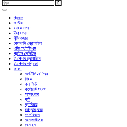
প্রচ্ছদ
জাতীয়
ব্যাংক সংবাদ
বীমা সংবাদ
পুঁজিবাজার
কোম্পানি প্রোফাইল
এজিএম/ইজিএম
প্রাইস সেন্সিটিভ
ই-পেপার ম্যাগাজিন
ই-পেপার পত্রিকা
আরও
অর্থনীতি-বাণিজ্য
লিংক
কলামিস্ট
কর্পোরেট সংবাদ
সাক্ষাৎকার
কৃষি
ক্যারিয়ার
চট্টগ্রাম-বন্দর
গণপরিবহন
আন্তর্জাতিক
খেলাধুলা