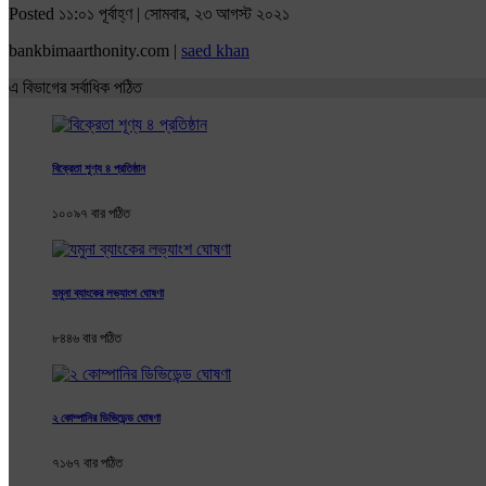
Posted ১১:০১ পূর্বাহ্ণ | সোমবার, ২৩ আগস্ট ২০২১
bankbimaarthonity.com |
saed khan
এ বিভাগের সর্বাধিক পঠিত
বিক্রেতা শূণ্য ৪ প্রতিষ্ঠান
১০০৯৭ বার পঠিত
যমুনা ব্যাংকের লভ্যাংশ ঘোষণা
৮৪৪৬ বার পঠিত
২ কোম্পানির ডিভিডেন্ড ঘোষণা
৭১৬৭ বার পঠিত