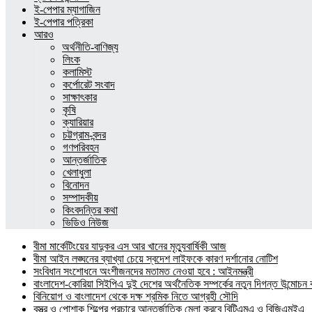
ই-পেপার ম্যাগাজিন
ই-পেপার পত্রিকা
আরও
অর্থনীতি-বাণিজ্য
লিংক
কলামিস্ট
কর্পোরেট সংবাদ
সাক্ষাৎকার
কৃষি
ক্যারিয়ার
চট্টগ্রাম-বন্দর
গণপরিবহন
আন্তর্জাতিক
খেলাধুলা
বিনোদন
সম্পাদকীয়
কিংবদন্তির কথা
ভিডিও নিউজ
বীমা মার্কেটিংয়ের যাদুকর এস আর খানের মৃত্যুবার্ষিকী আজ
বীমা আইন লঙ্ঘনের ব্যাখ্যা চেয়ে স্বদেশ লাইফকে কারণ দর্শানোর নোটিশ
সংবিধান সংশোধনে অংশীজনদের মতামত নেওয়া হবে : আইনমন্ত্রী
বাংলাদেশ-কোরিয়া সিইপিএ দুই দেশের অর্থনৈতিক সম্পর্কের নতুন দিগন্ত উন্মোচন কর
বিনিয়োগ ও বাংলাদেশ থেকে দক্ষ শ্রমিক নিতে আগ্রহী সৌদি
বস্ত্র ও পোশাক শিল্পের প্রচারে আন্তর্জাতিক মেলা করবে বিটিএমএ ও বিজিএমইএ