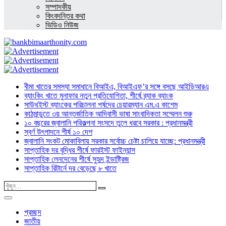
সম্পাদকীয়
কিংবদন্তির কথা
ভিডিও নিউজ
বীমা খাতের সমস্যা সমাধানে বিআইএ, বিআইএফ’র সঙ্গে বসছে আইডিআরএ
ব্যাংকিং খাতে মুনাফার নতুন প্রতিযোগিতা, শীর্ষে ব্র্যাক ব্যাংক
সাউথইস্ট ব্যাংকের পরিচালনা পর্ষদের চেয়ারম্যান এম.এ কাশেম
কাঠমান্ডুতে ৩য় আন্তর্জাতিক আদিবাসী ভাষা সাংবাদিকতা সম্মেলন শুরু
১০ বছরের জ্বালানি পরিকল্পনা সংসদে তুলে ধরবে সরকার : প্রধানমন্ত্রী
স্বর্ণ উৎপাদনে শীর্ষ ১০ দেশ
জ্বালানি সংকট মোকাবিলায় সরকার সর্বোচ্চ চেষ্টা চালিয়ে যাচ্ছে: প্রধানমন্ত্রী
সাপ্তাহিক দর বৃদ্ধির শীর্ষে ফারইস্ট ফাইন্যান্স
সাপ্তাহিক লেনদেনের শীর্ষে সুহৃদ ইন্ডাষ্ট্রিজ
সাপ্তাহিক রিটার্নে দর বেড়েছে ৮ খাতে
প্রচ্ছদ
জাতীয়