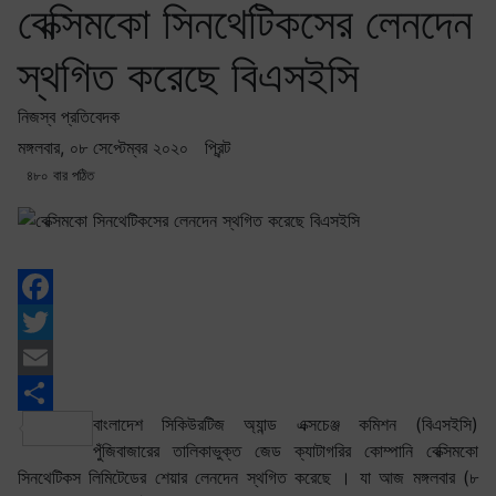
বেক্সিমকো সিনথেটিকসের লেনদেন
স্থগিত করেছে বিএসইসি
নিজস্ব প্রতিবেদক
মঙ্গলবার, ০৮ সেপ্টেম্বর ২০২০
প্রিন্ট
৪৮০ বার পঠিত
Facebook
Twitter
Email
বাংলাদেশ সিকিউরটিজ অ্যান্ড এক্সচেঞ্জ কমিশন (বিএসইসি)
Share
পুঁজিবাজারের তালিকাভুক্ত জেড ক্যাটাগরির কোম্পানি বেক্সিমকো
সিনথেটিকস লিমিটেডের শেয়ার লেনদেন স্থগিত করেছে । যা আজ মঙ্গলবার (৮