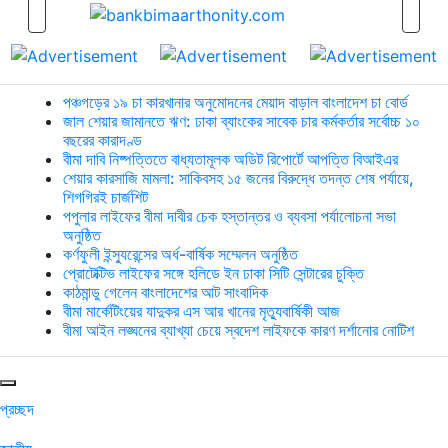
পঞ্চগড়ের ১৯ চা কারখানার অনুমোদনের মেয়াদ বাড়াল বাংলাদেশ চা বোর্ড
জাল শেয়ার জামানতে ঋণ: ঢাকা ব্যাংকের সাবেক চার কর্মকর্তার সর্বোচ্চ ১০
বছরের কারাদণ্ড
বীমা দাবি নিষ্পত্তিতে বাধ্যতামূলক অডিট রিপোর্টে আপত্তি বিআইএর
শেয়ার কারসাজি মামলা: সাকিবসহ ১৫ জনের বিরুদ্ধে তদন্ত শেষ পর্যায়ে,
শিগগিরই চার্জশিট
পপুলার লাইফের বীমা দাবীর চেক হস্তান্তর ও ব্যবসা পর্যালোচনা সভা
অনুষ্ঠিত
কর্ণফুলী ইন্স্যুরেন্সের অর্ধ-বার্ষিক সম্মেলন অনুষ্ঠিত
প্রোটেক্টিভ লাইফের সঙ্গে হলিডে ইন ঢাকা সিটি সেন্টারের চুক্তি
কাঠমান্ডু গেলেন বাংলাদেশের আট সাংবাদিক
বীমা মার্কেটিংয়ের যাদুকর এস আর খানের মৃত্যুবার্ষিকী আজ
বীমা আইন লঙ্ঘনের ব্যাখ্যা চেয়ে স্বদেশ লাইফকে কারণ দর্শানোর নোটিশ
প্রচ্ছদ